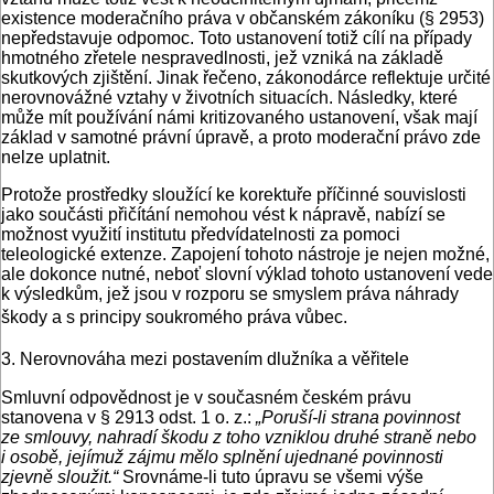
existence moderačního práva v občanském zákoníku (§ 2953)
nepředstavuje odpomoc. Toto ustanovení totiž cílí na případy
hmotného zřetele nespravedlnosti, jež vzniká na základě
skutkových zjištění. Jinak řečeno, zákonodárce reflektuje určité
nerovnovážné vztahy v životních situacích. Následky, které
může mít používání námi kritizovaného ustanovení, však mají
základ v samotné právní úpravě, a proto moderační právo zde
nelze uplatnit.
Protože prostředky sloužící ke korektuře příčinné souvislosti
jako součásti přičítání nemohou vést k nápravě, nabízí se
možnost využití institutu předvídatelnosti za pomoci
teleologické extenze. Zapojení tohoto nástroje je nejen možné,
ale dokonce nutné, neboť slovní výklad tohoto ustanovení vede
k výsledkům, jež jsou v rozporu se smyslem práva náhrady
škody a s principy soukromého práva vůbec.
3. Nerovnováha mezi postavením dlužníka a věřitele
Smluvní odpovědnost je v současném českém právu
stanovena v § 2913 odst. 1 o. z.:
„Poruší-li strana povinnost
ze smlouvy, nahradí škodu z toho vzniklou druhé straně nebo
i osobě, jejímuž zájmu mělo splnění ujednané povinnosti
zjevně sloužit.“
Srovnáme-li tuto úpravu se všemi výše