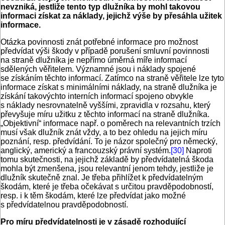
nevzniká, jestliže tento typ dlužníka by mohl takovou
informaci získat za náklady, jejichž výše by přesáhla užitek
informace.
Otázka povinnosti znát potřebné informace pro možnost
předvídat výši škody v případě porušení smluvní povinnosti
na straně dlužníka je nepřímo úměrná míře informací
sdělených věřitelem. Významné jsou i náklady spojené
se získáním těchto informací. Zatímco na straně věřitele lze tyto
informace získat s minimálními náklady, na straně dlužníka je
získání takovýchto interních informací spojeno obvykle
s náklady nesrovnatelně vyššími, zpravidla v rozsahu, který
převyšuje míru užitku z těchto informací na straně dlužníka.
„Objektivní“ informace např. o poměrech na relevantních trzích
musí však dlužník znát vždy, a to bez ohledu na jejich míru
poznání, resp. předvídání. To je názor společný pro německý,
anglický, americký a francouzský právní systém.
[30]
Naproti
tomu skutečnosti, na jejichž základě by předvídatelná škoda
mohla být zmenšena, jsou relevantní jenom tehdy, jestliže je
dlužník skutečně znal. Je třeba přihlížet k předvídatelným
škodám, které je třeba očekávat s určitou pravděpodobností,
resp. i k těm škodám, které lze předvídat jako možné
s předvídatelnou pravděpodobností.
Pro míru předvídatelnosti je v zásadě rozhodující