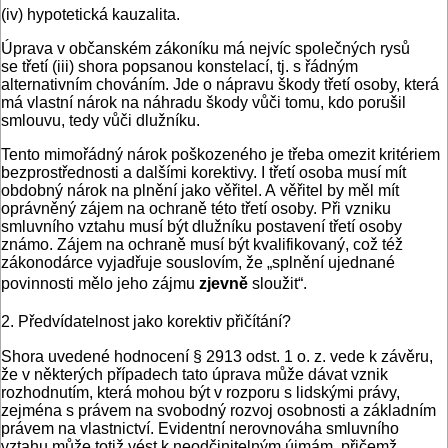
(iv) hypotetická kauzalita.
Úprava v občanském zákoníku má nejvíc společných rysů
se třetí (iii) shora popsanou konstelací, tj. s řádným
alternativním chováním. Jde o nápravu škody třetí osoby, která
má vlastní nárok na náhradu škody vůči tomu, kdo porušil
smlouvu, tedy vůči dlužníku.
Tento mimořádný nárok poškozeného je třeba omezit kritériem
bezprostřednosti a dalšími korektivy. I třetí osoba musí mít
obdobný nárok na plnění jako věřitel. A věřitel by měl mít
oprávněný zájem na ochraně této třetí osoby. Při vzniku
smluvního vztahu musí být dlužníku postavení třetí osoby
známo. Zájem na ochraně musí být kvalifikovaný, což též
zákonodárce vyjadřuje souslovím, že „splnění ujednané
povinnosti mělo jeho zájmu
zjevně
sloužit“.
2. Předvídatelnost jako korektiv přičítání?
Shora uvedené hodnocení § 2913 odst. 1 o. z. vede k závěru,
že v některých případech tato úprava může dávat vznik
rozhodnutím, která mohou být v rozporu s lidskými právy,
zejména s právem na svobodný rozvoj osobnosti a základním
právem na vlastnictví. Evidentní nerovnováha smluvního
vztahu může totiž vést k neodčinitelným újmám, přičemž