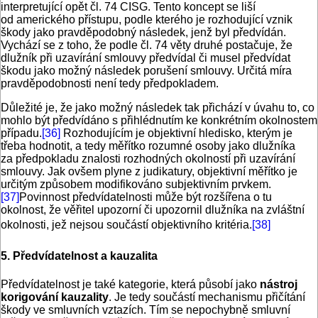
interpretující opět čl. 74 CISG. Tento koncept se liší
od amerického přístupu, podle kterého je rozhodující vznik
škody jako pravděpodobný následek, jenž byl předvídán.
Vychází se z toho, že podle čl. 74 věty druhé postačuje, že
dlužník při uzavírání smlouvy předvídal či musel předvídat
škodu jako možný následek porušení smlouvy. Určitá míra
pravděpodobnosti není tedy předpokladem.
Důležité je, že jako možný následek tak přichází v úvahu to, co
mohlo být předvídáno s přihlédnutím ke konkrétním okolnostem
případu.
[36]
Rozhodujícím je objektivní hledisko, kterým je
třeba hodnotit, a tedy měřítko rozumné osoby jako dlužníka
za předpokladu znalosti rozhodných okolností při uzavírání
smlouvy. Jak ovšem plyne z judikatury, objektivní měřítko je
určitým způsobem modifikováno subjektivním prvkem.
[37]
Povinnost předvídatelnosti může být rozšířena o tu
okolnost, že věřitel upozorní či upozornil dlužníka na zvláštní
okolnosti, jež nejsou součástí objektivního kritéria.
[38]
5. Předvídatelnost a kauzalita
Předvídatelnost je také kategorie, která působí jako
nástroj
korigování kauzality
. Je tedy součástí mechanismu přičítání
škody ve smluvních vztazích. Tím se nepochybně smluvní