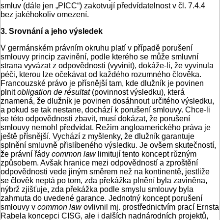
smluv (dále jen „PICC“) zakotvují předvídatelnost v čl. 7.4.4
bez jakéhokoliv omezení.
3. Srovnání a jeho výsledek
V germánském právním okruhu platí v případě porušení
smlouvy princip zavinění, podle kterého se může smluvní
strana vyvázat z odpovědnosti (vyvinit), dokáže-li, že vyvinula
péči, kterou lze očekávat od každého rozumného člověka.
Francouzské právo je přísnější tam, kde dlužník je povinen
plnit
obligation de résultat
(povinnost výsledku), která
znamená, že dlužník je povinen dosáhnout určitého výsledku,
a pokud se tak nestane, dochází k porušení smlouvy. Chce-li
se této odpovědnosti zbavit, musí dokázat, že porušení
smlouvy nemohl předvídat. Režim angloamerického práva je
ještě přísnější. Vychází z myšlenky, že dlužník garantuje
splnění smluvně přislíbeného výsledku. Je ovšem skutečností,
že právní řády
common law
limitují tento koncept různým
způsobem. Avšak hranice mezi odpovědností a zproštění
odpovědnosti vede jiným směrem než na kontinentě, jestliže
se člověk neptá po tom, zda překážka plnění byla zaviněna,
nýbrž zjišťuje, zda překážka podle smyslu smlouvy byla
zahrnuta do uvedené garance. Jednotný koncept porušení
smlouvy v
common law
ovlivnil mj. prostřednictvím prací Ernsta
Rabela koncepci CISG, ale i dalších nadnárodních projektů,