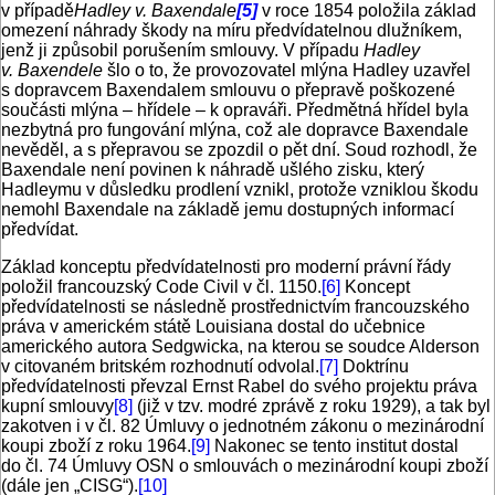
v případě
Hadley v.
Baxendale
[5]
v roce 1854 položila základ
omezení náhrady škody na míru předvídatelnou dlužníkem,
jenž ji způsobil porušením smlouvy. V případu
Hadley
v. Baxendele
šlo o to, že provozovatel mlýna Hadley uzavřel
s dopravcem Baxendalem smlouvu o přepravě poškozené
součásti mlýna – hřídele – k opraváři. Předmětná hřídel byla
nezbytná pro fungování mlýna, což ale dopravce Baxendale
nevěděl, a s přepravou se zpozdil o pět dní. Soud rozhodl, že
Baxendale není povinen k náhradě ušlého zisku, který
Hadleymu v důsledku prodlení vznikl, protože vzniklou škodu
nemohl Baxendale na základě jemu dostupných informací
předvídat.
Základ konceptu předvídatelnosti pro moderní právní řády
položil francouzský Code Civil v čl. 1150.
[6]
Koncept
předvídatelnosti se následně prostřednictvím francouzského
práva v americkém státě Louisiana dostal do učebnice
amerického autora Sedgwicka, na kterou se soudce Alderson
v citovaném britském rozhodnutí odvolal.
[7]
Doktrínu
předvídatelnosti převzal Ernst Rabel do svého projektu práva
kupní smlouvy
[8]
(již v tzv. modré zprávě z roku 1929), a tak byl
zakotven i v čl. 82 Úmluvy o jednotném zákonu o mezinárodní
koupi zboží z roku 1964.
[9]
Nakonec se tento institut dostal
do čl. 74 Úmluvy OSN o smlouvách o mezinárodní koupi zboží
(dále jen „CISG“).
[10]