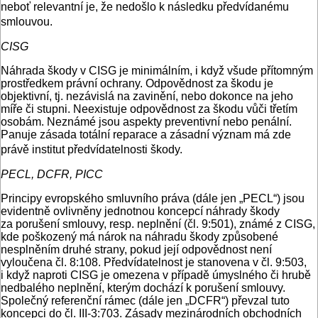
neboť relevantní je, že nedošlo k následku předvídanému
smlouvou.
CISG
Náhrada škody v CISG je minimálním, i když všude přítomným
prostředkem právní ochrany. Odpovědnost za škodu je
objektivní, tj. nezávislá na zavinění, nebo dokonce na jeho
míře či stupni. Neexistuje odpovědnost za škodu vůči třetím
osobám. Neznámé jsou aspekty preventivní nebo penální.
Panuje zásada totální reparace a zásadní význam má zde
právě institut předvídatelnosti škody.
PECL, DCFR, PICC
Principy evropského smluvního práva (dále jen „PECL“) jsou
evidentně ovlivněny jednotnou koncepcí náhrady škody
za porušení smlouvy, resp. neplnění (čl. 9:501), známé z CISG,
kde poškozený má nárok na náhradu škody způsobené
nesplněním druhé strany, pokud její odpovědnost není
vyloučena čl. 8:108. Předvídatelnost je stanovena v čl. 9:503,
i když naproti CISG je omezena v případě úmyslného či hrubě
nedbalého neplnění, kterým dochází k porušení smlouvy.
Společný referenční rámec (dále jen „DCFR“) převzal tuto
koncepci do čl. III-3:703. Zásady mezinárodních obchodních