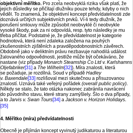
objektivní měřítko.
Pro zcela neobvyklá rizika však platí, že
jejich důsledky se přičítají dlužníku pouze tehdy, kdyby o nich
věděl. To znamená, že objektivní koncept předvídatelnosti zde
doznává určitých subjektivních prvků. Ví-li tedy dlužník, že
porušení smlouvy může způsobit neobvyklé či neobvykle
vysoké škody, pak za ni odpovídá, resp. tyto následky je mu
třeba přičítat. Podstatné je, že předvídatelnost je kategorie
hodnotová, která není zdaleka založena na pouhých
zkušenostních zjištěních a pravděpodobnostních závěrech.
Obdobně jako v deliktním právu nezbavuje nahodilá událost
žalovaného odpovědnosti, jestliže může být očekáváno, že
nastane (viz případy
Monarch Steamship Co Ltd v. Karlshamns
Oljefabriker
[31]
a
The Wilhelm
[32]
). Míra znalosti, která
se požaduje, je rozdílná. Soud v případě
Hadley
v. Baxendale
[33]
rozlišoval mezi skutečnou a přisuzovanou
znalostí. Uznává také veřejný pořádek
(overall public policy)
.
Někdy se stalo, že tato otázka nakonec zabránila navrácení
do původního stavu, které strany zamýšlely. Šlo o dva případy,
a to
Jarvis v. Swan Tours
[34]
a
Jackson v. Horizon Holidays
.
[35]
4. Měřítko (míra) předvídatelnosti
Obecně je přijímán koncept vyvinutý judikaturou a literaturou