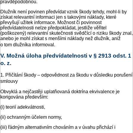
pravděpodobnou.
Dlužník není povinen předvídat vznik škody tehdy, mohl-li by
získat relevantní informaci jen s takovými náklady, které
převyšují užitek informace. Možnost či povinnost
předvídatelnosti nelze předpokládat, jestliže věřitel
(poškozený) relevantní skutečnosti svědčící o riziku škody znal,
anebo je mohl získat s menšími náklady než dlužník, aniž
o tom dlužníka informoval.
V. Možná úloha předvídatelnosti v § 2913 odst. 1
o. z.
1. Přičítání škody – odpovědnost za škodu v důsledku porušení
smlouvy
Obvyklá a nejčastěji uplatňovaná doktrína ekvivalence je
korigována především:
(i) teorií adekvátnosti,
(ii) ochranným účelem normy,
(iii) řádným alternativním chováním a v úvahu přichází i