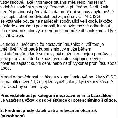
vždy klíčové, jaké informace dlužník měl, resp. musel mít
v době uzavírání smlouvy. Obecně je přijímáno, že dlužník
neměl povinnost předvídat, zda porušení smlouvy bylo běžné
předejít, neboť předvídatelnost zejména v čl. 74 CISG
se vztahuje pouze na následek spočívající ve škodě, jakožto
důsledek porušení povinností, které bylo možné odhadnout
při uzavírání smlouvy a kterého se nemůže dlužník zprostit (viz
čl. 79 CISG).
Je třeba si uvědomit, že postavení dlužníka či věřitele je
„měnlivé“. V případě kupní smlouvy může během
uskutečňování dané smlouvy být dlužníkem nejen prodávající,
jenž je povinen dodat zboží (věc), ale i kupující, který je
povinen zaplatit kupní cenu nebo např. vykonat prohlídku zboží
apod.
Model odpovědnosti za škodu v kupní smlouvě použitý v CISG
se natolik osvědčil, že jej lze využít jako jakýsi vzor v zásadě
pro všechny smluvní typy.
Předvídatelnost je kategorií mezi zaviněním a kauzalitou.
Je vztažena vždy k osobě škůdce či potenciálního škůdce.
2. Předmět předvídatelnosti a relevantní okamžik
(působnost)