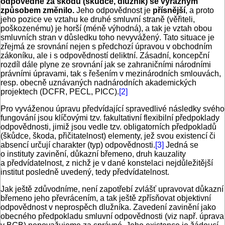
odpovědné za škodu (škůdce, dlužník) se výrazným
způsobem změnilo.
Jeho odpovědnost je
přísnější
, a proto
jeho pozice ve vztahu ke druhé smluvní straně (věřiteli,
poškozenému) je horší (méně výhodná), a tak je vztah obou
smluvních stran v důsledku toho nevyvážený. Tato situace je
zřejmá ze srovnání nejen s předchozí úpravou v obchodním
zákoníku, ale i s odpovědností deliktní. Zásadní, koncepční
rozdíl dále plyne ze srovnání jak se zahraničními národními
právními úpravami, tak s řešením v mezinárodních smlouvách,
resp. obecně uznávaných nadnárodních akademických
projektech (DCFR, PECL, PICC).
[2]
Pro vyváženou úpravu předvídající spravedlivé následky svého
fungování jsou klíčovými tzv. fakultativní flexibilní předpoklady
odpovědnosti, jimiž jsou vedle tzv. obligatorních předpokladů
(škůdce, škoda, přičitatelnost) elementy, jež svou existencí či
absencí určují charakter (typ) odpovědnosti.
[3]
Jedná se
o instituty zavinění, důkazní břemeno, druh kauzality
a předvídatelnost, z nichž je v dané konstelaci nejdůležitější
institut posledně uvedený, tedy předvídatelnost.
Jak ještě zdůvodníme, není zapotřebí zvlášť upravovat důkazní
břemeno jeho převrácením, a tak ještě zpřísňovat objektivní
odpovědnost v neprospěch dlužníka. Zavedení zavinění jako
obecného předpokladu smluvní odpovědnosti (viz např. úprava