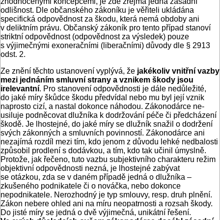
zhodnocenými koncepcemi, je zde zřejmá jedna zásadní
odlišnost. Dle občanského zákoníku je věřiteli ukládána
specifická odpovědnost za škodu, která nemá obdoby ani
v deliktním právu. Občanský zákoník pro tento případ stanoví
striktní odpovědnost (odpovědnost za výsledek) pouze
s výjimečnými exoneračními (liberačními) důvody dle § 2913
odst. 2.
Ze znění těchto ustanovení vyplývá, že
jakékoliv vnitřní vazby
mezi jednáním smluvní strany a vznikem škody jsou
irelevantní
. Pro stanovení odpovědnosti je dále nedůležité,
do jaké míry škůdce škodu předvídal nebo mu byl její vznik
naprosto cizí, a nastal dokonce náhodou. Zákonodárce ne­
usiluje podněcovat dlužníka k dodržování péče či předcházení
škodě. Je lhostejné, do jaké míry se dlužník snažil o dodržení
svých zákonných a smluvních povinností. Zákonodárce ani
nezajímá rozdíl mezi tím, kdo jenom z důvodu lehké nedbalosti
způsobil prodlení s dodávkou, a tím, kdo tak učinil úmyslně.
Protože, jak řečeno, tuto vazbu subjektivního charakteru režim
objektivní odpovědnosti nezná, je lhostejné zabývat
se otázkou, zda se v daném případě jedná o dlužníka –
zkušeného podnikatele či o nováčka, nebo dokonce
nepodnikatele. Nerozhodný je typ smlouvy, resp. druh plnění.
Zákon nebere ohled ani na míru neopatrnosti a rozsah škody.
Do jisté míry se jedná o dvě výjimečná, unikátní řešení.