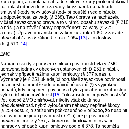
konceptům, a nárok na náhradu smluvní škody proto redukoval
na oblast odpovědnosti za vady, když nárok na náhradu
smluvní škody nevylučoval (tedy připouštěl) vedle nároku
z odpovědnosti za vady (§ 238). Tato úprava se nacházela
v části závazkového práva, a to v rámci obsahu závazků (§ 218
a násl.) a na závěr úpravy odpovědnosti za vady (§ 225
a násl.). Úpravu občanského zákoníku z roku 1950 v zásadě
převzal občanský zákoník z roku 1964,
[13]
a to doslova
do § 510.
[14]
ZMO
Náhrada škody z porušení smluvní povinnosti byla v ZMO
upravena jednak v obecných ustanoveních (§ 251 a násl.),
jednak v případě režimu kupní smlouvy (§ 377 a násl.).
Významný je § 251 ukládající porušiteli závazkové povinnosti
povinnost nahradit škodu oprávněné osobě (!) s výjimkou
případů, kdy nesplnění povinnosti bylo způsobeno okolnostmi
vylučujícími odpovědnost.
[15]
Tuto absolutní odpovědnost vůči
třetí osobě ZMO zmírňoval, nikoliv však doktrínou
předvídatelnosti, nýbrž vyloučením náhrady nepřímé škody
(§ 254 odst. 2) a zatížením poškozeného v případě, že nesplnil
smluvní nebo jinou povinnost (§ 255), resp. povinnost
prevenční podle § 257, a konečně i limitováním rozsahu
náhrady v případě kupní smlouvy podle § 378. Ta nesměla