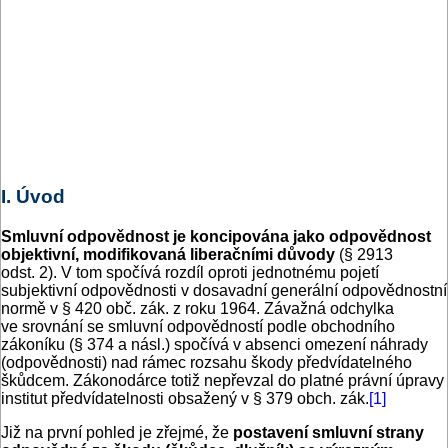
I. Úvod
Smluvní odpovědnost je koncipována jako odpovědnost
objektivní, modifikovaná liberačními důvody
(§ 2913
odst. 2). V tom spočívá rozdíl oproti jednotnému pojetí
subjektivní odpovědnosti v dosavadní generální odpovědnostní
normě v § 420 obč. zák. z roku 1964. Závažná odchylka
ve srovnání se smluvní odpovědností podle obchodního
zákoníku (§ 374 a násl.) spočívá v absenci omezení náhrady
(odpovědnosti) nad rámec rozsahu škody předvídatelného
škůdcem. Zákonodárce totiž nepřevzal do platné právní úpravy
institut předvídatelnosti obsažený v § 379 obch. zák.
[1]
Již na první pohled je zřejmé, že
postavení smluvní strany