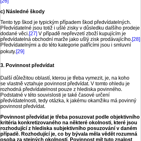
[26]
c) Následné škody
Tento typ škod je typickým případem škod předvídatelných.
Předvídatelné jsou totiž i ušlé zisky v důsledku dalšího prodeje
dodané věci.
[27]
V případě nepřevzetí zboží kupujícím je
předvídatelná obchodní marže jako ušlý zisk prodávajícího.
[28]
Předvídatelnými a do této kategorie patřícími jsou i smluvní
pokuty.
[29]
3. Povinnost předvídat
Další důležitou oblastí, kterou je třeba vymezit, je, na koho
se vlastně vztahuje povinnost předvídat. V tomto ohledu je
rozhodná předvídatelnost pouze z hlediska povinného.
Podstatné v této souvislosti je také časové určení
předvídatelnosti, tedy otázka, k jakému okamžiku má povinný
povinnost předvídat.
Povinnost předvídat je třeba posuzovat podle objektivního
kritéria konkretizovaného na některé okolnosti, které jsou
rozhodující z hlediska subjektivního posuzování v daném
případě. Rozhodující je, co by bývala měla vědět rozumná
osoba za stejných okolností. Povinnost mít tuto znalost