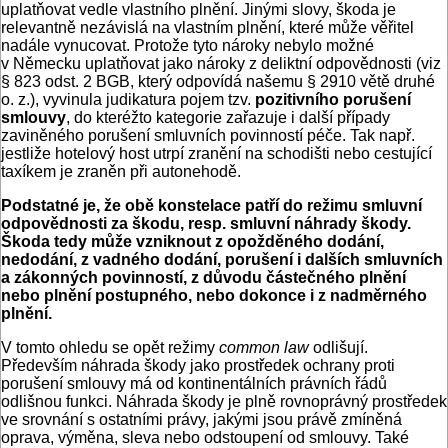
uplatňovat vedle vlastního plnění. Jinými slovy, škoda je
relevantně nezávislá na vlastním plnění, které může věřitel
nadále vynucovat. Protože tyto nároky nebylo možné
v Německu uplatňovat jako nároky z deliktní odpovědnosti (viz
§ 823 odst. 2 BGB, který odpovídá našemu § 2910 větě druhé
o. z.), vyvinula judikatura pojem tzv.
pozitivního porušení
smlouvy
, do kteréžto kategorie zařazuje i další případy
zaviněného porušení smluvních povinností péče. Tak např.
jestliže hotelový host utrpí zranění na schodišti nebo cestující
taxíkem je zraněn při autonehodě.
Podstatné je, že obě konstelace patří do režimu smluvní
odpovědnosti za škodu, resp. smluvní náhrady škody.
Škoda tedy může vzniknout z opožděného dodání,
nedodání, z vadného dodání, porušení i dalších smluvních
a zákonných povinností, z důvodu částečného plnění
nebo plnění postupného, nebo dokonce i z nadměrného
plnění.
V tomto ohledu se opět režimy
common law
odlišují.
Především náhrada škody jako prostředek ochrany proti
porušení smlouvy má od kontinentálních právních řádů
odlišnou funkci. Náhrada škody je plně rovnoprávný prostředek
ve srovnání s ostatními právy, jakými jsou právě zmíněná
oprava, výměna, sleva nebo odstoupení od smlouvy. Také