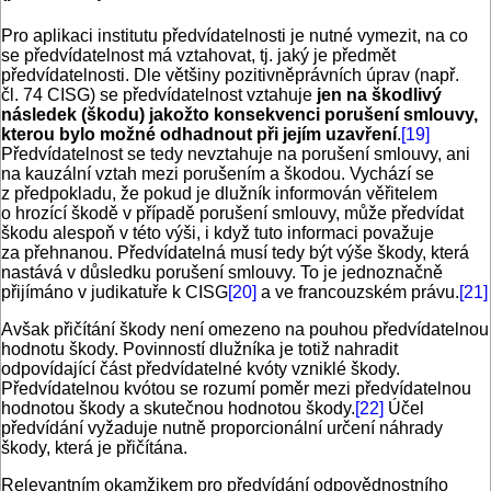
Pro aplikaci institutu předvídatelnosti je nutné vymezit, na co
se předvídatelnost má vztahovat, tj. jaký je předmět
předvídatelnosti. Dle většiny pozitivněprávních úprav (např.
čl. 74 CISG) se předvídatelnost vztahuje
jen na škodlivý
následek (škodu) jakožto konsekvenci porušení smlouvy,
kterou bylo možné odhadnout při jejím uzavření
.
[19]
Předvídatelnost se tedy nevztahuje na porušení smlouvy, ani
na kauzální vztah mezi porušením a škodou. Vychází se
z předpokladu, že pokud je dlužník informován věřitelem
o hrozící škodě v případě porušení smlouvy, může předvídat
škodu alespoň v této výši, i když tuto informaci považuje
za přehnanou. Předvídatelná musí tedy být výše škody, která
nastává v důsledku porušení smlouvy. To je jednoznačně
přijímáno v judikatuře k CISG
[20]
a ve francouzském právu.
[21]
Avšak přičítání škody není omezeno na pouhou předvídatelnou
hodnotu škody. Povinností dlužníka je totiž nahradit
odpovídající část předvídatelné kvóty vzniklé škody.
Předvídatelnou kvótou se rozumí poměr mezi předvídatelnou
hodnotou škody a skutečnou hodnotou škody.
[22]
Účel
předvídání vyžaduje nutně proporcionální určení náhrady
škody, která je přičítána.
Relevantním okamžikem pro předvídání odpovědnostního