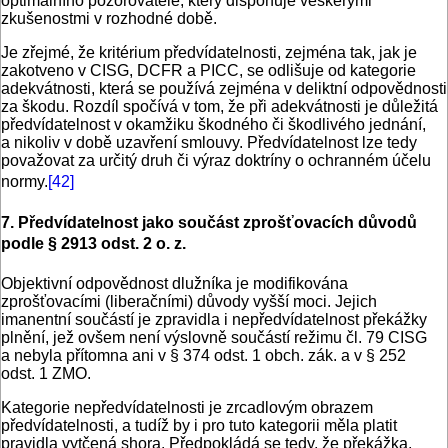
optimálního pozorovatele, který disponuje veškerými
zkušenostmi v rozhodné době.
Je zřejmé, že kritérium předvídatelnosti, zejména tak, jak je
zakotveno v CISG, DCFR a PICC, se odlišuje od kategorie
adekvátnosti, která se používá zejména v deliktní odpovědnosti
za škodu. Rozdíl spočívá v tom, že při adekvátnosti je důležitá
předvídatelnost v okamžiku škodného či škodlivého jednání,
a nikoliv v době uzavření smlouvy. Předvídatelnost lze tedy
považovat za určitý druh či výraz doktríny o ochranném účelu
normy.
[42]
7. Předvídatelnost jako součást zprošťovacích důvodů
podle § 2913 odst. 2 o. z.
Objektivní odpovědnost dlužníka je modifikována
zprošťovacími (liberačními) důvody vyšší moci. Jejich
imanentní součástí je zpravidla i nepředvídatelnost překážky
plnění, jež ovšem není výslovně součástí režimu čl. 79 CISG
a nebyla přítomna ani v § 374 odst. 1 obch. zák. a v § 252
odst. 1 ZMO.
Kategorie nepředvídatelnosti je zrcadlovým obrazem
předvídatelnosti, a tudíž by i pro tuto kategorii měla platit
pravidla vytčená shora. Předpokládá se tedy, že překážka,