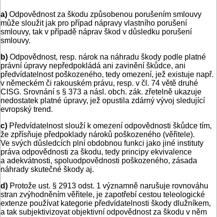
a)
Odpovědnost za škodu způsobenou porušením smlouvy
může sloužit jak pro případ nápravy vlastního porušení
smlouvy, tak v případě náprav škod v důsledku porušení
smlouvy.
b)
Odpovědnost, resp. nárok na náhradu škody podle platné
právní úpravy nepředpokládá ani zavinění škůdce, ani
předvídatelnost poškozeného, tedy omezení, jež existuje např.
v německém či rakouském právu, resp. v čl. 74 větě druhé
CISG. Srovnání s § 373 a násl. obch. zák. zřetelně ukazuje
nedostatek platné úpravy, jež opustila zdárný vývoj sledující
evropský trend.
c)
Předvídatelnost slouží k omezení odpovědnosti škůdce tím,
že zpřísňuje předpoklady nároků poškozeného (věřitele).
Ve svých důsledcích plní obdobnou funkci jako jiné instituty
práva odpovědnosti za škodu, tedy principy ekvivalence
a adekvátnosti, spoluodpovědnosti poškozeného, zásada
náhrady skutečné škody aj.
d)
Protože ust. § 2913 odst. 1 významně narušuje rovnováhu
stran zvýhodněním věřitele, je zapotřebí cestou teleologické
extenze používat kategorie předvídatelnosti škody dlužníkem,
a tak subjektivizovat objektivní odpovědnost za škodu v něm