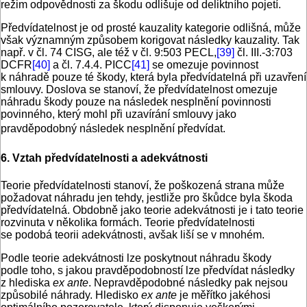
režim odpovědnosti za škodu odlišuje od deliktního pojetí.
Předvídatelnost je od prosté kauzality kategorie odlišná, může
však významným způsobem korigovat následky kauzality. Tak
např. v čl. 74 CISG, ale též v čl. 9:503 PECL,
[39]
čl. III.-3:703
DCFR
[40]
a čl. 7.4.4. PICC
[41]
se omezuje povinnost
k náhradě pouze té škody, která byla předvídatelná při uzavření
smlouvy. Doslova se stanoví, že předvídatelnost omezuje
náhradu škody pouze na následek nesplnění povinnosti
povinného, který mohl při uzavírání smlouvy jako
pravděpodobný následek nesplnění předvídat.
6. Vztah předvídatelnosti a adekvátnosti
Teorie předvídatelnosti stanoví, že poškozená strana může
požadovat náhradu jen tehdy, jestliže pro škůdce byla škoda
předvídatelná. Obdobně jako teorie adekvátnosti je i tato teorie
rozvinuta v několika formách. Teorie předvídatelnosti
se podobá teorii adekvátnosti, avšak liší se v mnohém.
Podle teorie adekvátnosti lze poskytnout náhradu škody
podle toho, s jakou pravděpodobností lze předvídat následky
z hlediska
ex ante
. Nepravděpodobné následky pak nejsou
způsobilé náhrady. Hledisko
ex ante
je měřítko jakéhosi