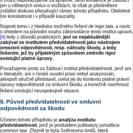
v BGB) nepovažujeme za správné. Jeho existence je žádoucí
jen u některých smluv o službách, to však je předmětem
zvláštní diskuse přesahující rámec tohoto příspěvku. Obdobné
lze konstatovat i v případě kauzality.
Naproti tomu i z hlediska možného řešení
de lege lata
, a navíc
s ohledem na původní snahu zákonodárce tento institut upravit,
[4]
tedy z důvodů praktických,
jeví se nejaktuálnější
zabývat se institutem předvídatelnosti jako nástrojem
omezení odpovědnosti, resp. náhrady škody, a tedy
řešením, jež by přijatelným způsobem zmírnilo rigor
existující platné úpravy
.
Považujeme proto za žádoucí institut předvídatelnosti, jenž ani
v literatuře, ani v české soudní praxi nebyl analyzován,
alespoň stručně představit, uvést jej do kontextu platné právní
úpravy odpovědnosti za smluvní škodu, a konečně navrhnout
řešení existující neuspokojivé situace.
II. Původ předvídatelnosti ve smluvní
odpovědnosti za škodu
Účelem tohoto příspěvku je
analýza institutu
předvídatelnosti
, jenž je produktem judikatury jurisdikce
common law
. Zřejmě to byla Sněmovna lordů, která