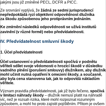
jakými jsou již zmíněné PECL, DCFR a PICC.
Ze srovnání vyplývá, že
žádná ze sedmi jurisprudencí
nepředpokládá ryzí objektivní odpovědnost dlužníka
za škodu způsobenou jeho protiprávním jednáním
.
Ke zmírnění následků odpovědnosti se užívá institutů
zavinění (v různé formě) nebo předvídatelnosti.
IV. Předvídatelnost smluvní škody
1. Účel předvídatelnosti
Účel ustanovení o předvídatelnosti spočívá v podnětu
věřiteli sdílet svoje vědomosti o hrozící škodě v důsledku
vadného plnění (porušení smlouvy) dlužníkem, aby dlužník
mohl učinit nutná opatření k omezení škody, a současně,
aby byla cena stanovena tak, jak to odpovídá nákladům
věřitele.
Význam pravidla předvídatelnosti, jak již bylo řečeno,
spočívá
v limitaci náhrady škody
– dlužník nemusí platit na náhradě
víc, než je rozsah rizika, které mohl rozpoznat rozumným
způsobem, a mohl ho proto zajistit pojištěním. Přitom je ovšem