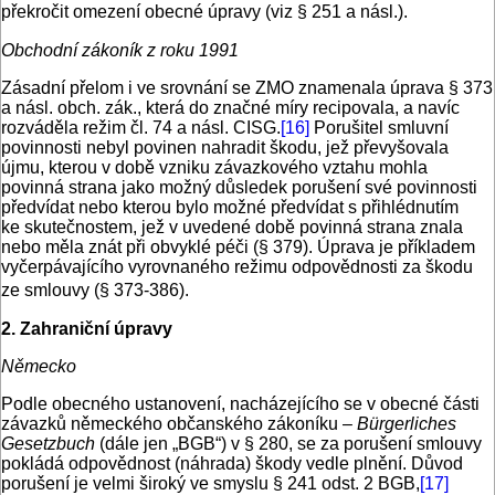
překročit omezení obecné úpravy (viz § 251 a násl.).
Obchodní zákoník z roku 1991
Zásadní přelom i ve srovnání se ZMO znamenala úprava § 373
a násl. obch. zák., která do značné míry recipovala, a navíc
rozváděla režim čl. 74 a násl. CISG.
[16]
Porušitel smluvní
povinnosti nebyl povinen nahradit škodu, jež převyšovala
újmu, kterou v době vzniku závazkového vztahu mohla
povinná strana jako možný důsledek porušení své povinnosti
předvídat nebo kterou bylo možné předvídat s přihlédnutím
ke skutečnostem, jež v uvedené době povinná strana znala
nebo měla znát při obvyklé péči (§ 379). Úprava je příkladem
vyčerpávajícího vyrovnaného režimu odpovědnosti za škodu
ze smlouvy (§ 373-386).
2. Zahraniční úpravy
Německo
Podle obecného ustanovení, nacházejícího se v obecné části
závazků německého občanského zákoníku –
Bürgerliches
Gesetzbuch
(dále jen „BGB“) v § 280, se za porušení smlouvy
pokládá odpovědnost (náhrada) škody vedle plnění. Důvod
porušení je velmi široký ve smyslu § 241 odst. 2 BGB,
[17]