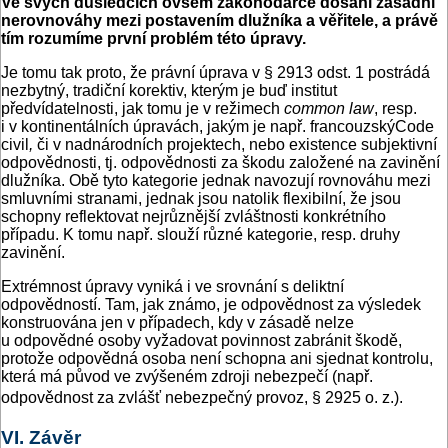
Ve svých důsledcích ovšem zákonodárce dosáhl zásadní
nerovnováhy mezi postavením dlužníka a věřitele, a právě
tím rozumíme první problém této úpravy.
Je tomu tak proto, že právní úprava v § 2913 odst. 1 postrádá
nezbytný, tradiční korektiv, kterým je buď institut
předvídatelnosti, jak tomu je v režimech
common law
, resp.
i v kontinentálních úpravách, jakým je např. francouzskýCode
civil
,
či v nadnárodních projektech, nebo existence subjektivní
odpovědnosti, tj. odpovědnosti za škodu založené na zavinění
dlužníka. Obě tyto kategorie jednak navozují rovnováhu mezi
smluvními stranami, jednak jsou natolik flexibilní, že jsou
schopny reflektovat nejrůznější zvláštnosti konkrétního
případu. K tomu např. slouží různé kategorie, resp. druhy
zavinění.
Extrémnost úpravy vyniká i ve srovnání s deliktní
odpovědností. Tam, jak známo, je odpovědnost za výsledek
konstruována jen v případech, kdy v zásadě nelze
u odpovědné osoby vyžadovat povinnost zabránit škodě,
protože odpovědná osoba není schopna ani sjednat kontrolu,
která má původ ve zvýšeném zdroji nebezpečí (např.
odpovědnost za zvlášť nebezpečný provoz, § 2925 o. z.).
VI. Závěr