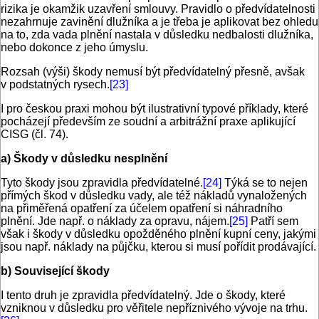
rizika je okamžik uzavření smlouvy. Pravidlo o předvídatelnosti
nezahrnuje zavinění dlužníka a je třeba je aplikovat bez ohledu
na to, zda vada plnění nastala v důsledku nedbalosti dlužníka,
nebo dokonce z jeho úmyslu.
Rozsah (výši) škody nemusí být předvídatelný přesně, avšak
v podstatných rysech.
[23]
I pro českou praxi mohou být ilustrativní typové příklady, které
pocházejí především ze soudní a arbitrážní praxe aplikující
CISG (čl. 74).
a) Škody v důsledku nesplnění
Tyto škody jsou zpravidla předvídatelné.
[24]
Týká se to nejen
přímých škod v důsledku vady, ale též nákladů vynaložených
na přiměřená opatření za účelem opatření si náhradního
plnění. Jde např. o náklady za opravu, nájem.
[25]
Patří sem
však i škody v důsledku opožděného plnění kupní ceny, jakými
jsou např. náklady na půjčku, kterou si musí pořídit prodávající.
b) Související škody
I tento druh je zpravidla předvídatelný. Jde o škody, které
vzniknou v důsledku pro věřitele nepříznivého vývoje na trhu.