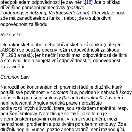
předpokladem odpovědnosti je zavinění.
[18]
Jde o příklad
dřívějšího porušení pohledávky
(positive
Forderungsverletzung, Vertragsverletzung)
. Předvídatelnost
zde má zanedbatelnou funkci, neboť jde o subjektivní
odpovědnost za škodu.
Rakousko
Dle rakouského obecného občanského zákoníku (dále jen
„ABGB“) se použije obecný režim odpovědnosti za škodu
(§ 1293 a násl.), jenž nečiní rozdíl mezi odpovědností deliktní
a smluvní. Jde o subjektivní odpovědnost, tj. odpovědnost
za zavinění.
Common Law
Na rozdíl od kontinentálních právních řádů je dlužník, který
porušil své povinnosti v
common law
, povinen k náhradě škody
v důsledku porušení smlouvy
(breach of contract).
Zavinění
není relevantní. Angloamerická praxe nerozlišuje
podle rozdílných důvodů, které jsou základem neplnění, resp.
porušení smlouvy. Nerozlišuje se také, jako tomu je
v germánském právním okruhu, v rámci vad plnění, mezi
nemožností, prodlením a pozitivním porušením smlouvy. Zda
dlužník neplnil vůbec, pozdě anebo vadně, není rozhodující,