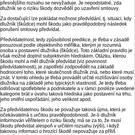
přesnějšího rozsahu se nevyžaduje. Je nepodstatné, zda
dlužník se o riziku škody dozvěděl po uzavření smlouvy.
Za dostačující lze pokládat možnost předvídání, tj. situaci, kdy
dlužník (škůdce) mohl škodu jako pravděpodobný následek
porušení smlouvy předvídat.
Předvídatelnost, tedy způsobilost predikce, je třeba v zásadě
posuzovat podle objektivního měřítka, kterým je rozumná
osoba v postavení dlužníka (škůdce). Toto základní pravidlo je
však možné doplnit subjektivním hlediskem. Otázku, kterou
škodu mohl a měl dlužník předvídat (viz povinnost
předvídatelnosti), je zapotřebí zodpovědět na základě
hodnocení toho, které skutečnosti dlužník zná, nebo které musí
znát. V tomto ohledu je třeba provádět určité rozlišování osoby
dlužníka na základě jeho typických vlastností. Je tedy třeba
odlišovat spotřebitele a podnikatele a v rámci posléze uvedené
kategorie brát v úvahu taková hlediska jako postavení na trhu,
jeho vnitřní uspořádání, jeho velikost apod.
Za předvídatelnou škodu se považuje taková újma, která je
očekávatelná s určitou pravděpodobností. Je-li dlužník
informován věřitelem o riziku škody, má se za to, že musí
škodu předvídat alespoň v určitém rozsahu (výši), i když
takovou informaci o hrozící škodě nepovažuje za příliš