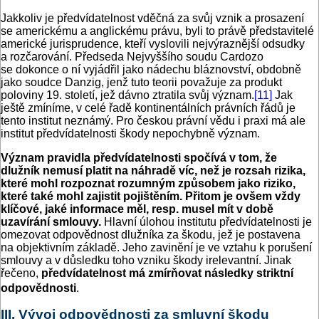
Jakkoliv je předvídatelnost vděčná za svůj vznik a prosazení
se americkému a anglickému právu, byli to právě představitelé
americké jurisprudence, kteří vyslovili nejvýraznější odsudky
a rozčarování. Předseda Nejvyššího soudu Cardozo
se dokonce o ní vyjádřil jako nádechu bláznovství, obdobně
jako soudce Danzig, jenž tuto teorii považuje za produkt
poloviny 19. století, jež dávno ztratila svůj význam.
[11]
Jak
ještě zmíníme, v celé řadě kontinentálních právních řádů je
tento institut neznámý. Pro českou právní vědu i praxi má ale
institut předvídatelnosti škody nepochybně význam.
Význam pravidla předvídatelnosti spočívá v tom, že
dlužník nemusí platit na náhradě víc, než je rozsah rizika,
které mohl rozpoznat rozumným způsobem jako riziko,
které také mohl zajistit pojištěním. Přitom je ovšem vždy
klíčové, jaké informace měl, resp. musel mít v době
uzavírání smlouvy.
Hlavní úlohou institutu předvídatelnosti je
omezovat odpovědnost dlužníka za škodu, jež je postavena
na objektivním základě. Jeho zavinění je ve vztahu k porušení
smlouvy a v důsledku toho vzniku škody irelevantní. Jinak
řečeno,
předvídatelnost má zmírňovat následky striktní
odpovědnosti
.
III. Vývoj odpovědnosti za smluvní škodu