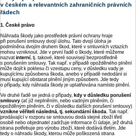
v českém a relevantních zahraničních právních
řádech
1. České právo
Náhrada škody jako prostředek právní ochrany hraje
při porušení smlouvy dvojí úlohu. Tato dvojí úloha je
podmíněna dvojím druhem škod, které v smluvních vztazích
mohou vzniknout. Jde v první řadě o škody, které můžeme
nazvat
interní
, tj. takové, které souvisejí bezprostředně
s porušením smlouvy. Tak např. v případě opožděného plnění
může dojít k poklesu či vzestupu ceny, v důsledku vady je
kupujícímu způsobena škoda, anebo v případě nedodání si
musí kupující obstarat plnění jiným způsobem. Jde tedy
o případy, kdy náhrada škody je uplatňována namísto plnění.
Ve druhé řadě se jedná o případy,
kdy v důsledku porušení
smlouvy
(ať již neplněním, nebo vadným plněním, či
opožděným plněním, či v důsledku dalších porušení smlouvy)
vznikne věřiteli následná, tj. sekundární škoda
. Tak např.
prodávající v rozporu se smlouvou dodá stejné zboží třetí
osobě nebo objednatel zadržuje informace či údaje, jež druhá
strana potřebuje pro výrobu zboží, které dodává třetím. Jde
tedy o náhradu škody, kterou může poškozená strana