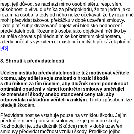
resp. její důvod, se nachází mimo osobní sféru, resp. sféru
působnosti a vlivu dlužníka za předpokladu, že ten jedná jako
rozumná osoba, a tedy od něho nelze očekávat, že by rozumně
mohl předvídat takovou překážku v době uzavření smlouvy.
I zde platí subjektivizované objektivní hledisko hodnocení
předvídatelnosti. Rozumná osoba jako objektivní měřítko by
se měla chovat s přihlédnutím ke konkrétním okolnostem,
a tedy počítat s výskytem či existencí určitých překážek plnění.
[43]
8. Shrnutí k předvídatelnosti
Účelem institutu předvídatelnosti je též motivovat věřitele
k tomu, aby sdílel svoje znalosti o hrozící škodě
s dlužníkem za tím účelem, aby dlužník mohl podniknout
optimální opatření v rámci konkrétní smlouvy směřující
ke zmenšení škody anebo stanovení ceny tak, aby
odpovídala nákladům věřiteli vzniklým.
Tímto způsobem lze
předejít škodám.
Předvídatelnost se vztahuje pouze na vzniklou škodu. Jejím
předmětem není porušení smlouvy, jež je příčinou škody.
Rozhodující je, zda dlužník (škůdce) mohl v době uzavření
smlouvy předvídat možnost vzniku škody. Predikce jejího