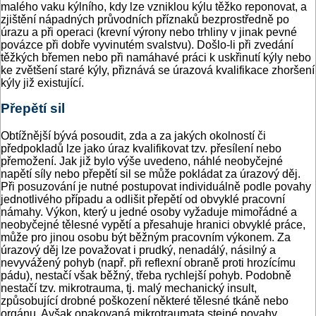
malého vaku kýlního, kdy lze vzniklou kýlu těžko reponovat, a
zjištění nápadných průvodních příznaků bezprostředně po
úrazu a při operaci (krevní výrony nebo trhliny v jinak pevné
povázce při dobře vyvinutém svalstvu). Došlo-li při zvedání
těžkých břemen nebo při namáhavé práci k uskřinutí kýly nebo
ke zvětšení staré kýly, přiznává se úrazová kvalifikace zhoršení
kýly již existující.
Přepětí sil
Obtížnější bývá posoudit, zda a za jakých okolností či
předpokladů lze jako úraz kvalifikovat tzv. přesílení nebo
přemožení. Jak již bylo výše uvedeno, náhlé neobyčejné
napětí síly nebo přepětí sil se může pokládat za úrazový děj.
Při posuzování je nutné postupovat individuálně podle povahy
jednotlivého případu a odlišit přepětí od obvyklé pracovní
námahy. Výkon, který u jedné osoby vyžaduje mimořádné a
neobyčejné tělesné vypětí a přesahuje hranici obvyklé práce,
může pro jinou osobu být běžným pracovním výkonem. Za
úrazový děj lze považovat i prudký, nenadálý, násilný a
nevyvážený pohyb (např. při reflexní obraně proti hrozícímu
pádu), nestačí však běžný, třeba rychlejší pohyb. Podobně
nestačí tzv. mikrotrauma, tj. malý mechanický insult,
způsobující drobné poškození některé tělesné tkáně nebo
orgánu. Avšak opakovaná mikrotraumata stejné povahy,