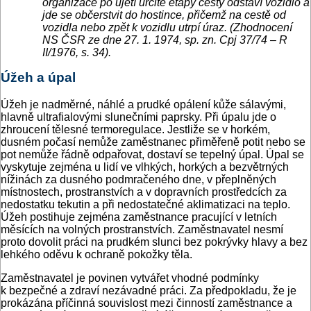
organizace po ujetí určité etapy cesty odstaví vozidlo a
jde se občerstvit do hostince, přičemž na cestě od
vozidla nebo zpět k vozidlu utrpí úraz. (Zhodnocení
NS ČSR ze dne 27. 1. 1974, sp. zn. Cpj 37/74 – R
II/1976, s. 34).
Úžeh a úpal
Úžeh je nadměrné, náhlé a prudké opálení kůže sálavými,
hlavně ultrafialovými slunečními paprsky. Při úpalu jde o
zhroucení tělesné termoregulace. Jestliže se v horkém,
dusném počasí nemůže zaměstnanec přiměřeně potit nebo se
pot nemůže řádně odpařovat, dostaví se tepelný úpal. Úpal se
vyskytuje zejména u lidí ve vlhkých, horkých a bezvětrných
nížinách za dusného podmračeného dne, v přeplněných
místnostech, prostranstvích a v dopravních prostředcích za
nedostatku tekutin a při nedostatečné aklimatizaci na teplo.
Úžeh postihuje zejména zaměstnance pracující v letních
měsících na volných prostranstvích. Zaměstnavatel nesmí
proto dovolit práci na prudkém slunci bez pokrývky hlavy a bez
lehkého oděvu k ochraně pokožky těla.
Zaměstnavatel je povinen vytvářet vhodné podmínky
k bezpečné a zdraví nezávadné práci. Za předpokladu, že je
prokázána příčinná souvislost mezi činností zaměstnance a