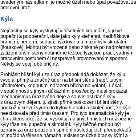
uvedeným následkem, je možné úžeh nebo úpal považovat za
pracovní úraz.
Kýla
Nejčastěji se kýly vyskytují v tříselných krajinách, v jizvě
pupeční a pooperační, dále jako kýly stehenní, nadbřiškové,
brániční, bederní, sedací, hýžďové a u mužů kýly skrotální
(šourkové). Mohou být vrozené nebo získané po nadměrném
zatížení břišní stěny neúměrně těžkou fyzickou prací, vadným
pracovním postupem či nesprávně provozovaným sportem.
Někdy se spojí obě příčiny.
Prohlásit břišní kýlu za úraz předpokládá dokázat, že kýlu
vyvolal přímý a značný úder na břišní stěnu (např. tupým
předmětem, kopnutím, nárazem břicha na volant). Lékař,
v součinnosti s jinými důkazními prostředky, musí prokázat
mechanismus úrazového děje a souvislost dané kýly
s úrazovým dějem, tj. zjistit přímé poškození břišní stěny,
podkožní krevní výron do kýlních obalů a skutečnost, že kýla
neexistovala před tímto úrazem. Pro tyto traumatické kýly je
charakteristické, že se vyskytují na jiných místech než běžné
kýly tříselné, pupeční a skrotální. Kýly běžné mohou být
uznány za úraz pouze při splnění následujících předpokladů:
mimořádná tělesná námaha, existence úzké branky kýlní a