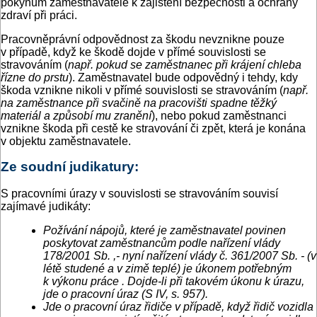
pokynům zaměstnavatele k zajištění bezpečnosti a ochrany
zdraví při práci.
Pracovněprávní odpovědnost za škodu nevznikne pouze
v případě, když ke škodě dojde v přímé souvislosti se
stravováním (
např. pokud se zaměstnanec při krájení chleba
řízne do prstu
). Zaměstnavatel bude odpovědný i tehdy, kdy
škoda vznikne nikoli v přímé souvislosti se stravováním (
např.
na zaměstnance při svačině na pracovišti spadne těžký
materiál a způsobí mu zranění
), nebo pokud zaměstnanci
vznikne škoda při cestě ke stravování či zpět, která je konána
v objektu zaměstnavatele.
Ze soudní judikatury:
S pracovními úrazy v souvislosti se stravováním souvisí
zajímavé judikáty:
Požívání nápojů, které je zaměstnavatel povinen
poskytovat zaměstnancům podle nařízení vlády
178/2001 Sb. ,- nyní nařízení vlády č. 361/2007 Sb. - (v
létě studené a v zimě teplé) je úkonem potřebným
k výkonu práce . Dojde-li při takovém úkonu k úrazu,
jde o pracovní úraz (S IV, s. 957).
Jde o pracovní úraz řidiče v případě, když řidič vozidla