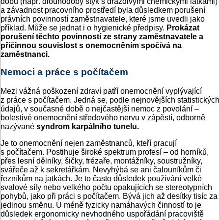
dobu (např. dlouhodobý styk s dráždivými chemickými látkami)
a závadnost pracovního prostředí byla důsledkem porušení
právních povinností zaměstnavatele, které jsme uvedli jako
příklad. Může se jednat i o hygienické předpisy.
Prokázat
porušení těchto povinností ze strany zaměstnavatele a
příčinnou souvislost s onemocněním spočívá na
zaměstnanci.
Nemoci a práce s počítačem
Mezi vážná poškození zdraví patří onemocnění vyplývající
z práce s počítačem. Jedná se, podle nejnovějších statistických
údajů, v současné době o nejčastější nemoc z povolání –
bolestivé onemocnění středového nervu v zápěstí, odborně
nazývané
syndrom karpálního tunelu.
Je to onemocnění nejen zaměstnanců, kteří pracují
s počítačem. Postihuje široké spektrum profesí – od horníků,
přes lesní dělníky, šičky, frézaře, montážníky, soustružníky,
svářeče až k sekretářkám. Nevyhýbá se ani čalouníkům či
řezníkům na jatkách. Je to často důsledek používání velké
svalové síly nebo velkého počtu opakujících se stereotypních
pohybů, jako při práci s počítačem. Bývá jich až desítky tisíc za
jedinou směnu. U méně fyzicky namáhavých činností to je
důsledek ergonomicky nevhodného uspořádání pracoviště