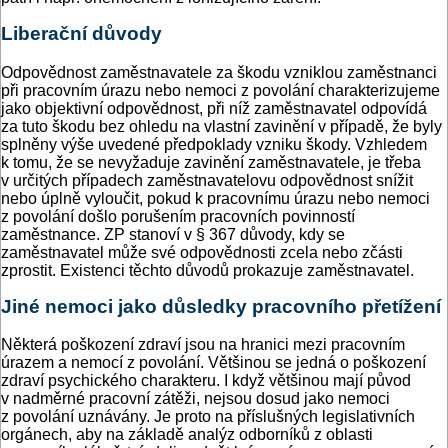
Liberační důvody
Odpovědnost zaměstnavatele za škodu vzniklou zaměstnanci
při pracovním úrazu nebo nemoci z povolání charakterizujeme
jako objektivní odpovědnost, při níž zaměstnavatel odpovídá
za tuto škodu bez ohledu na vlastní zavinění v případě, že byly
splněny výše uvedené předpoklady vzniku škody. Vzhledem
k tomu, že se nevyžaduje zavinění zaměstnavatele, je třeba
v určitých případech zaměstnavatelovu odpovědnost snížit
nebo úplně vyloučit, pokud k pracovnímu úrazu nebo nemoci
z povolání došlo porušením pracovních povinností
zaměstnance. ZP stanoví v § 367 důvody, kdy se
zaměstnavatel může své odpovědnosti zcela nebo zčásti
zprostit. Existenci těchto důvodů prokazuje zaměstnavatel.
Jiné nemoci jako důsledky pracovního přetížení
Některá poškození zdraví jsou na hranici mezi pracovním
úrazem a nemocí z povolání. Většinou se jedná o poškození
zdraví psychického charakteru. I když většinou mají původ
v nadměrné pracovní zátěži, nejsou dosud jako nemoci
z povolání uznávány. Je proto na příslušných legislativních
orgánech, aby na základě analýz odborníků z oblasti