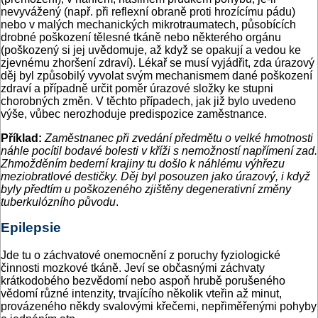
nevyvážený (např. při reflexní obraně proti hrozícímu pádu)
nebo v malých mechanických mikrotraumatech, působících
drobné poškození tělesné tkáně nebo některého orgánu
(poškozený si jej uvědomuje, až když se opakují a vedou ke
zjevnému zhoršení zdraví). Lékař se musí vyjádřit, zda úrazový
děj byl způsobilý vyvolat svým mechanismem dané poškození
zdraví a případně určit poměr úrazové složky ke stupni
chorobných změn. V těchto případech, jak již bylo uvedeno
výše, vůbec nerozhoduje predispozice zaměstnance.
Příklad:
Zaměstnanec při zvedání předmětu o velké hmotnosti
náhle pocítil bodavé bolesti v kříži s nemožností napřímení zad.
Zhmožděním bederní krajiny tu došlo k náhlému výhřezu
meziobratlové destičky. Děj byl posouzen jako úrazový, i když
byly předtím u poškozeného zjištěny degenerativní změny
tuberkulózního původu
.
Epilepsie
Jde tu o záchvatové onemocnění z poruchy fyziologické
činnosti mozkové tkáně. Jeví se občasnými záchvaty
krátkodobého bezvědomí nebo aspoň hrubě porušeného
vědomí různé intenzity, trvajícího několik vteřin až minut,
provázeného někdy svalovými křečemi, nepřiměřenými pohyby