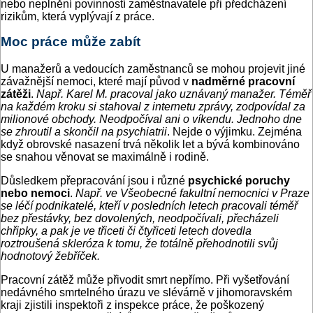
nebo neplnění povinností zaměstnavatele při předcházení
rizikům, která vyplývají z práce.
Moc práce může zabít
U manažerů a vedoucích zaměstnanců se mohou projevit jiné
závažnější nemoci, které mají původ v
nadměrné pracovní
zátěži
.
Např. Karel M. pracoval jako uznávaný manažer. Téměř
na každém kroku si stahoval z internetu zprávy, zodpovídal za
milionové obchody. Neodpočíval ani o víkendu. Jednoho dne
se zhroutil a skončil na psychiatrii
. Nejde o výjimku. Zejména
když obrovské nasazení trvá několik let a bývá kombinováno
se snahou věnovat se maximálně i rodině.
Důsledkem přepracování jsou i různé
psychické poruchy
nebo nemoci
.
Např. ve Všeobecné fakultní nemocnici v Praze
se léčí podnikatelé, kteří v posledních letech pracovali téměř
bez přestávky, bez dovolených, neodpočívali, přecházeli
chřipky, a pak je ve třiceti či čtyřiceti letech dovedla
roztroušená skleróza k tomu, že totálně přehodnotili svůj
hodnotový žebříček.
Pracovní zátěž může přivodit smrt nepřímo. Při vyšetřování
nedávného smrtelného úrazu ve slévárně v jihomoravském
kraji zjistili inspektoři z inspekce práce, že poškozený