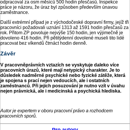
odpracoval za osm měsíců 500 hodin přesčasů. Inspekce
práce je názoru, že úraz byl způsoben především únavou
zaměstnance.
Další extrémní případ je z východočeské dopravní firmy, jejíž tři
pracovníci požadovali uznání 1313 až 1591 hodin přesčasů za
rok. Přitom ZP povoluje nejvýše 150 hodin, jen výjimečně je
dovoleno 416 hodin. Při pětitýdenní dovolené museli tito lidé
pracovat bez víkendů čtrnáct hodin denně.
Závěr
V pracovněprávních vztazích se vyskytuje daleko více
pracovních úrazů, které mají netypický charakter. Je to
důsledek nadměrné psychické nebo fyzické zátěže, která
je spojena s prací nejen vedoucích, ale i ostatních
zaměstnanců. Při jejich posuzování je nutno vzít v úvahu
nejen právnická, ale i medicinská a psychická hlediska.
Autor je expertem v oboru pracovní právo a rozhodcem
pracovních sporů.
Pro autory