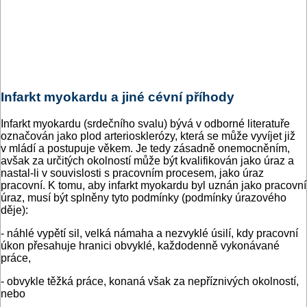
Infarkt myokardu a jiné cévní příhody
Infarkt myokardu (srdečního svalu) bývá v odborné literatuře
označován jako plod arteriosklerózy, která se může vyvíjet již
v mládí a postupuje věkem. Je tedy zásadně onemocněním,
avšak za určitých okolností může být kvalifikován jako úraz a
nastal-li v souvislosti s pracovním procesem, jako úraz
pracovní. K tomu, aby infarkt myokardu byl uznán jako pracovní
úraz, musí být splněny tyto podmínky (podmínky úrazového
děje):
- náhlé vypětí sil, velká námaha a nezvyklé úsilí, kdy pracovní
úkon přesahuje hranici obvyklé, každodenně vykonávané
práce,
- obvykle těžká práce, konaná však za nepříznivých okolností,
nebo