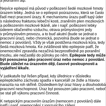
a jednáním atp.
Nejvíce epilepsií má původ v poškození šedé mozkové hmoty
úrazem lebky. Jedná se o epilepsii poúrazovou, která se často
řadí mezi pracovní úrazy. K mechanismu úrazu patří tupý úder
s následnou frakturou lebeční kosti, zraněním plen mozkových
a poškozením mozkové tkáně, ale i např. poškození lebky
úderem stlačeného vzduchu, otrava průmyslovými jedy
v průmyslovém provozu, a to buď akutní (bude se jednat o
pracovní úraz), nebo chronická, pozvolná (bude se jednat o
nemoc z povolání). Vždy je však postižena mozková kůra, tedy
šedá mozková hmota. Ke zvláštnosti této epilepsie patří, že
onemocnění zpravidla nezačíná bezprostředně po poranění
mozku, ale nejčastěji do půlroku po něm.
Epilepsie tedy může
být posouzena jako pracovní úraz nebo nemoc z povolání.
Bude záležet na úrazovém ději, časové posloupnosti a
vyjádření lékaře.
V judikatuře byl řešen případ, kdy úřednice v důsledku
epileptického záchvatu spadla v kanceláři ze židle a hlavou
narazila na roh skříně. Důsledkem byl úraz hlavy a dlouhodobá
pracovní neschopnost. Úraz byl posouzen jako pracovní, neboť
se stal při výkonu pracovní činnosti.
K netypickým pracovním úrazům (nemocem z povolání) dále
patří i např. onemocnění z ionizujícího záření.