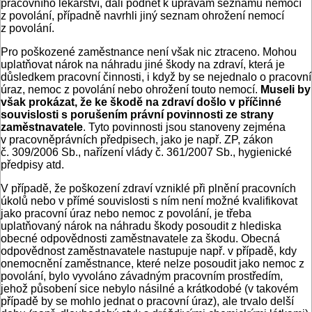
pracovního lékařství, dali podnět k úpravám seznamu nemocí
z povolání, případně navrhli jiný seznam ohrožení nemocí
z povolání.
Pro poškozené zaměstnance není však nic ztraceno. Mohou
uplatňovat nárok na náhradu jiné škody na zdraví, která je
důsledkem pracovní činnosti, i když by se nejednalo o pracovní
úraz, nemoc z povolání nebo ohrožení touto nemocí.
Museli by
však prokázat, že ke škodě na zdraví došlo v příčinné
souvislosti s porušením právní povinnosti
ze strany
zaměstnavatele
. Tyto povinnosti jsou stanoveny zejména
v pracovněprávních předpisech, jako je např. ZP, zákon
č. 309/2006 Sb., nařízení vlády č. 361/2007 Sb., hygienické
předpisy atd.
V případě, že poškození zdraví vzniklé při plnění pracovních
úkolů nebo v přímé souvislosti s ním není možné kvalifikovat
jako pracovní úraz nebo nemoc z povolání, je třeba
uplatňovaný nárok na náhradu škody posoudit z hlediska
obecné odpovědnosti zaměstnavatele za škodu. Obecná
odpovědnost zaměstnavatele nastupuje např. v případě, kdy
onemocnění zaměstnance, které nelze posoudit jako nemoc z
povolání, bylo vyvoláno závadným pracovním prostředím,
jehož působení sice nebylo násilné a krátkodobé (v takovém
případě by se mohlo jednat o pracovní úraz), ale trvalo delší