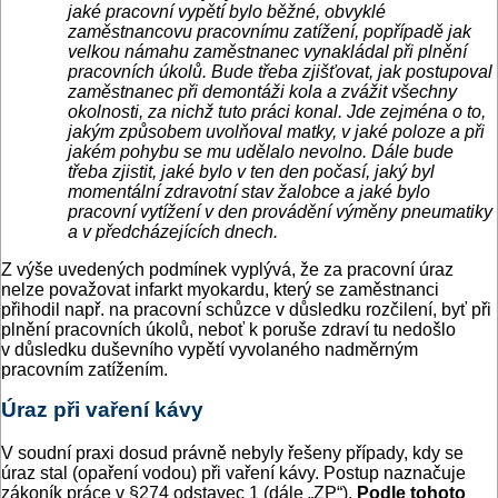
jaké pracovní vypětí bylo běžné, obvyklé
zaměstnancovu pracovnímu zatížení, popřípadě jak
velkou námahu zaměstnanec vynakládal při plnění
pracovních úkolů. Bude třeba zjišťovat, jak postupoval
zaměstnanec při demontáži kola a zvážit všechny
okolnosti, za nichž tuto práci konal. Jde zejména o to,
jakým způsobem uvolňoval matky, v jaké poloze a při
jakém pohybu se mu udělalo nevolno. Dále bude
třeba zjistit, jaké bylo v ten den počasí, jaký byl
momentální zdravotní stav žalobce a jaké bylo
pracovní vytížení v den provádění výměny pneumatiky
a v předcházejících dnech.
Z výše uvedených podmínek vyplývá, že za pracovní úraz
nelze považovat infarkt myokardu, který se zaměstnanci
přihodil např. na pracovní schůzce v důsledku rozčilení, byť při
plnění pracovních úkolů, neboť k poruše zdraví tu nedošlo
v důsledku duševního vypětí vyvolaného nadměrným
pracovním zatížením.
Úraz při vaření kávy
V soudní praxi dosud právně nebyly řešeny případy, kdy se
úraz stal (opaření vodou) při vaření kávy. Postup naznačuje
zákoník práce v §274 odstavec 1 (dále „ZP“).
Podle tohoto