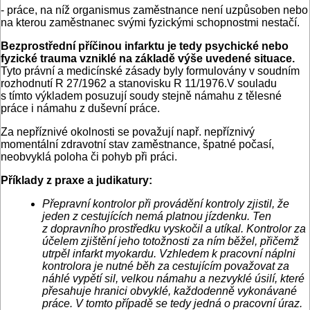
- práce, na níž organismus zaměstnance není uzpůsoben nebo
na kterou zaměstnanec svými fyzickými schopnostmi nestačí.
Bezprostřední příčinou infarktu je tedy psychické nebo
fyzické trauma vzniklé na základě výše uvedené situace.
Tyto právní a medicínské zásady byly formulovány v soudním
rozhodnutí R 27/1962 a stanovisku R 11/1976.V souladu
s tímto výkladem posuzují soudy stejně námahu z tělesné
práce i námahu z duševní práce.
Za nepříznivé okolnosti se považují např. nepříznivý
momentální zdravotní stav zaměstnance, špatné počasí,
neobvyklá poloha či pohyb při práci.
Příklady z praxe a judikatury:
Přepravní kontrolor při provádění kontroly zjistil, že
jeden z cestujících nemá platnou jízdenku. Ten
z dopravního prostředku vyskočil a utíkal. Kontrolor za
účelem zjištění jeho totožnosti za ním běžel, přičemž
utrpěl infarkt myokardu. Vzhledem k pracovní náplni
kontrolora je nutné běh za cestujícím považovat za
náhlé vypětí sil, velkou námahu a nezvyklé úsilí, které
přesahuje hranici obvyklé, každodenně vykonávané
práce. V tomto případě se tedy jedná o pracovní úraz.