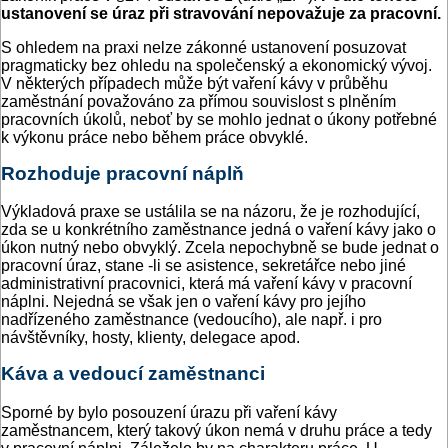
ustanovení se úraz při stravování nepovažuje za pracovní.
S ohledem na praxi nelze zákonné ustanovení posuzovat
pragmaticky bez ohledu na společenský a ekonomický vývoj.
V některých případech může být vaření kávy v průběhu
zaměstnání považováno za přímou souvislost s plněním
pracovních úkolů, neboť by se mohlo jednat o úkony potřebné
k výkonu práce nebo během práce obvyklé.
Rozhoduje pracovní náplň
Výkladová praxe se ustálila se na názoru, že je rozhodující,
zda se u konkrétního zaměstnance jedná o vaření kávy jako o
úkon nutný nebo obvyklý. Zcela nepochybně se bude jednat o
pracovní úraz, stane -li se asistence, sekretářce nebo jiné
administrativní pracovnici, která má vaření kávy v pracovní
náplni. Nejedná se však jen o vaření kávy pro jejího
nadřízeného zaměstnance (vedoucího), ale např. i pro
návštěvníky, hosty, klienty, delegace apod.
Káva a vedoucí zaměstnanci
Sporné by bylo posouzení úrazu při vaření kávy
zaměstnancem, který takový úkon nemá v druhu práce a tedy