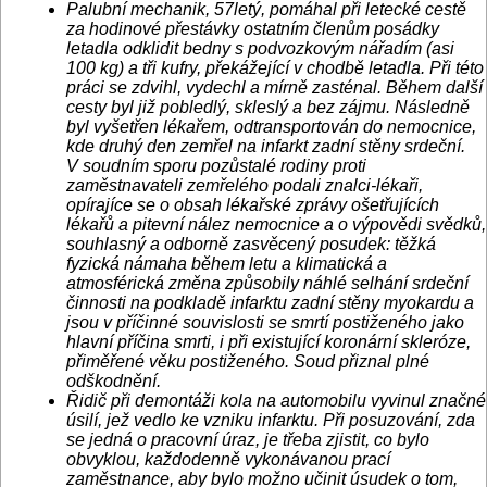
Palubní mechanik, 57letý, pomáhal při letecké cestě
za hodinové přestávky ostatním členům posádky
letadla odklidit bedny s podvozkovým nářadím (asi
100 kg) a tři kufry, překážející v chodbě letadla. Při této
práci se zdvihl, vydechl a mírně zasténal. Během další
cesty byl již pobledlý, skleslý a bez zájmu. Následně
byl vyšetřen lékařem, odtransportován do nemocnice,
kde druhý den zemřel na infarkt zadní stěny srdeční.
V soudním sporu pozůstalé rodiny proti
zaměstnavateli zemřelého podali znalci-lékaři,
opírajíce se o obsah lékařské zprávy ošetřujících
lékařů a pitevní nález nemocnice a o výpovědi svědků,
souhlasný a odborně zasvěcený posudek: těžká
fyzická námaha během letu a klimatická a
atmosférická změna způsobily náhlé selhání srdeční
činnosti na podkladě infarktu zadní stěny myokardu a
jsou v příčinné souvislosti se smrtí postiženého jako
hlavní příčina smrti, i při existující koronární skleróze,
přiměřené věku postiženého. Soud přiznal plné
odškodnění.
Řidič při demontáži kola na automobilu vyvinul značné
úsilí, jež vedlo ke vzniku infarktu. Při posuzování, zda
se jedná o pracovní úraz, je třeba zjistit, co bylo
obvyklou, každodenně vykonávanou prací
zaměstnance, aby bylo možno učinit úsudek o tom,