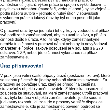
v pracovní náplni. Záleželo by na charakteru práce. U
zaměstnanců, jejichž výkon práce je spojen s vyšší duševní a
psychickou námahou (manažeři, vedoucí apod.) by se zřejmě –
podle názoru autora – jednalo o nutný úkon v souvislosti
s výkonem práce a takový úraz by byl nutno posoudit jako
pracovní.
O pracovní úraz by se jednalo i tehdy, kdyby vedoucí dal příkaz
své podřízené zaměstnankyni, aby mu uvařila kávu, a při této
činnosti došlo k úrazu. A to i tehdy, kdyby zaměstnankyně
neměla tuto činnost v pracovní náplni nebo by to nevyžadoval
charakter její práce. Takové posouzení je v souladu s § 273
odstavec 1 ZP, neboť jde o činnost vykonanou na příkaz
zaměstnavatele.
Úraz při stravování
V praxi jsou velmi časté případy úrazů (poškození zdraví), které
se stanou při cestě do jídelny nebo při vlastním stravování. Za
pracovní se považuje úraz, který se přihodí na cestě na
stravování v objektu zaměstnavatele. Z hlediska posouzení,
zda cesta ke stravování, na které zaměstnanec utrpěl pracovní
úraz, byla konána v objektu zaměstnavatele, je dle soudní
judikatury rozhodující, zda jde o prostory ve sféře dispozice
zaměstnavatele, kde je zaměstnanec povinen podrobit se