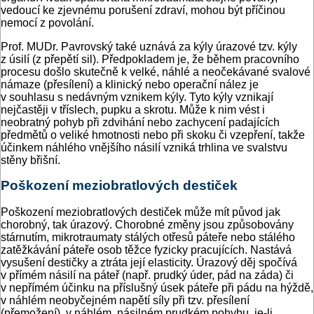
vedoucí ke zjevnému porušení zdraví, mohou být příčinou
nemocí z povolání.
Prof. MUDr. Pavrovský také uznává za kýly úrazové tzv. kýly
z úsilí (z přepětí sil). Předpokladem je, že během pracovního
procesu došlo skutečně k velké, náhlé a neočekávané svalové
námaze (přesílení) a klinický nebo operační nález je
v souhlasu s nedávným vznikem kýly. Tyto kýly vznikají
nejčastěji v tříslech, pupku a skrotu. Může k nim vést i
neobratný pohyb při zdvihání nebo zachycení padajících
předmětů o veliké hmotnosti nebo při skoku či vzepření, takže
účinkem náhlého vnějšího násilí vzniká trhlina ve svalstvu
stěny břišní.
Poškození meziobratlových destiček
Poškození meziobratlových destiček může mít původ jak
chorobný, tak úrazový. Chorobné změny jsou způsobovány
stárnutím, mikrotraumaty stálých otřesů páteře nebo stálého
zatěžkávání páteře osob těžce fyzicky pracujících. Nastává
vysušení destičky a ztráta její elasticity. Úrazový děj spočívá
v přímém násilí na páteř (např. prudký úder, pád na záda) či
v nepřímém účinku na příslušný úsek páteře při pádu na hýždě,
v náhlém neobyčejném napětí síly při tzv. přesílení
(přemožení), v náhlém, násilném prudkém pohybu, je-li