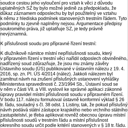
soudce cestou jeho vyloučení pro vztah k věci z důvodu
uplatněných SZ by bylo možné jedině za předpokladu, že
důkaz záznamem odposlechu by byl použitelný ve vztahu
k němu z hlediska podmínek stanovených trestním řádem. Tyto
podmínky tu zjevně naplněny nejsou. Argumentace předpisy
soukromého práva, již uplatňuje SZ, je tedy právně
nevýznamná.
K příslušnosti soudu pro přípravné řízení trestní:
K dlužníkově námitce místní nepříslušnosti soudu, který
v přípravném řízení v trestní věci nařídil odposlech obviněného,
nadřízený soud zdůrazňuje, že jsou mu známy závěry
Ústavního soudu (ÚS) publikované v ústavním nálezu z 19. 4.
2016, sp. zn. Pl. ÚS 4/2014 (nález). Jakkoli nálezem byl
zamítnut návrh na zrušení příslušných ustanovení vyhlášky
Ministerstva spravedlnosti č. 23/1994 Sb., Ústavní soud se
v něm v části VII. a VIII. vyslovil ke správné aplikaci zákonné
úpravy pravidel místní příslušnosti soudu v přípravném řízení.
V bodu 117. nálezu formuloval ústavně konformní výklad § 26
tr. řádu, souladný s čl. 38 odst. 1 Listiny, tak, že pokud příslušný
návrh podává státní zástupce krajského nebo vrchního státního
zastupitelství, je třeba aplikovat rovněž obecnou úpravu místní
příslušnosti soudů v trestním řádu a místní příslušnost
okresního soudu určit podle kritérií stanovených v § 18 tr. řádu.