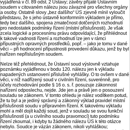
vyjádřená v čl. 89 odst. 2 Ústavy; závěry přijaté Ústavním
soudem v citovaném nálezu jsou závazné pro všechny orgány
a osoby. Ostatně slovy „bez dalšího“ ÚS zjevně mínil vyloučit
představu, že s jeho ústavně konformním výkladem je přímo,
tedy bez dalšího, spojena zmatečnost dotčených rozhodnutí
pro nedostatek podmínky řízení (místní příslušnosti). Je však
zcela logické a procesnímu právu odpovídající, že přihlédnout
k takové vadnosti řízení a rozhodnutí lze jen v rámci
přípustných opravných prostředků, popř. – jako je tomu v dané
věci – při hodnocení přípustnosti provedení důkazu, jenž by byl
nařízen nepříslušným soudem.
Nelze též přehlédnout, že Ústavní soud výslovně vztahuje
poznámku vyjádřenou v bodu 120. nálezu jen k výkladu
napadených ustanovení příslušné vyhlášky. O to ovšem v dané
věci, v níž nadřízený soud v civilním řízení, suverénně, pro
účely rozhodování podle § 16 o. s. ř. posuzuje zákonnost
nařízení odposlechu, nejde. Jde jen a právě jen o posouzení
souladu se zákonem. V tomto ohledu je nález vodítkem potud,
že tu byl a je jediný správný a zákonný výklad pravidel místní
příslušnosti soudu v přípravném řízení. K takovému výkladu
mohl a měl dojít každý soud, jenž v souladu se svou funkční
příslušností (a u civilního soudu pravomocí) tuto podmínku
řízení zkoumal, i kdyby tu žádného nálezu ÚS k této otázce
nebylo. Soudce je vázán zákonem, nikoli vyhláškou;