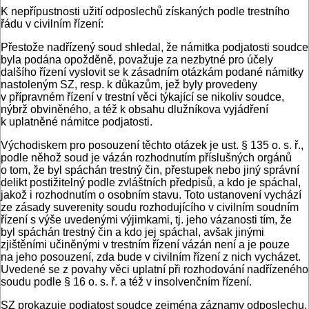
K nepřípustnosti užití odposlechů získaných podle trestního
řádu v civilním řízení:
Přestože nadřízený soud shledal, že námitka podjatosti soudce
byla podána opožděně, považuje za nezbytné pro účely
dalšího řízení vyslovit se k zásadním otázkám podané námitky
nastoleným SZ, resp. k důkazům, jež byly provedeny
v přípravném řízení v trestní věci týkající se nikoliv soudce,
nýbrž obviněného, a též k obsahu dlužníkova vyjádření
k uplatněné námitce podjatosti.
Východiskem pro posouzení těchto otázek je ust. § 135 o. s. ř.,
podle něhož soud je vázán rozhodnutím příslušných orgánů
o tom, že byl spáchán trestný čin, přestupek nebo jiný správní
delikt postižitelný podle zvláštních předpisů, a kdo je spáchal,
jakož i rozhodnutím o osobním stavu. Toto ustanovení vychází
ze zásady suverenity soudu rozhodujícího v civilním soudním
řízení s výše uvedenými výjimkami, tj. jeho vázanosti tím, že
byl spáchán trestný čin a kdo jej spáchal, avšak jinými
zjištěními učiněnými v trestním řízení vázán není a je pouze
na jeho posouzení, zda bude v civilním řízení z nich vycházet.
Uvedené se z povahy věci uplatní při rozhodování nadřízeného
soudu podle § 16 o. s. ř. a též v insolvenčním řízení.
SZ prokazuje podjatost soudce zejména záznamy odposlechu,