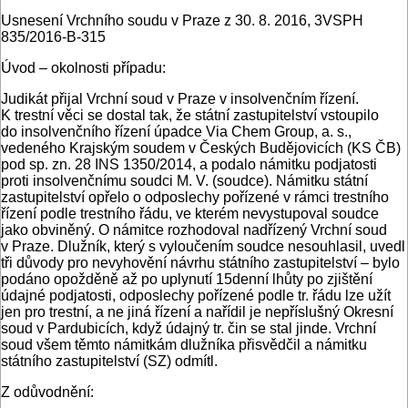
Usnesení Vrchního soudu v Praze z 30. 8. 2016, 3VSPH
835/2016-B-315
Úvod – okolnosti případu:
Judikát přijal Vrchní soud v Praze v insolvenčním řízení.
K trestní věci se dostal tak, že státní zastupitelství vstoupilo
do insolvenčního řízení úpadce Via Chem Group, a. s.,
vedeného Krajským soudem v Českých Budějovicích (KS ČB)
pod sp. zn. 28 INS 1350/2014, a podalo námitku podjatosti
proti insolvenčnímu soudci M. V. (soudce). Námitku státní
zastupitelství opřelo o odposlechy pořízené v rámci trestního
řízení podle trestního řádu, ve kterém nevystupoval soudce
jako obviněný. O námitce rozhodoval nadřízený Vrchní soud
v Praze. Dlužník, který s vyloučením soudce nesouhlasil, uvedl
tři důvody pro nevyhovění návrhu státního zastupitelství – bylo
podáno opožděně až po uplynutí 15denní lhůty po zjištění
údajné podjatosti, odposlechy pořízené podle tr. řádu lze užít
jen pro trestní, a ne jiná řízení a nařídil je nepříslušný Okresní
soud v Pardubicích, když údajný tr. čin se stal jinde. Vrchní
soud všem těmto námitkám dlužníka přisvědčil a námitku
státního zastupitelství (SZ) odmítl.
Z odůvodnění: