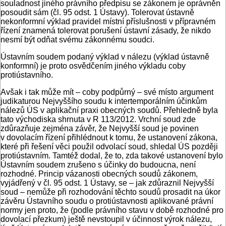
souladnost jiného právního předpisu se zákonem je oprávněn
posoudit sám (čl. 95 odst. 1 Ústavy). Tolerovat ústavně
nekonformní výklad pravidel místní příslušnosti v přípravném
řízení znamená tolerovat porušení ústavní zásady, že nikdo
nesmí být odňat svému zákonnému soudci.
Ústavním soudem podaný výklad v nálezu (výklad ústavně
konformní) je proto osvědčením jiného výkladu coby
protiústavního.
Avšak i tak může mít – coby podpůrný – své místo argument
judikaturou Nejvyššího soudu k intertemporálním účinkům
nálezů ÚS v aplikační praxi obecných soudů. Přehledně byla
tato východiska shrnuta v R 113/2012. Vrchní soud zde
zdůrazňuje zejména závěr, že Nejvyšší soud je povinen
v dovolacím řízení přihlédnout k tomu, že ustanovení zákona,
které při řešení věci použil odvolací soud, shledal ÚS později
protiústavním. Tamtéž dodal, že to, zda takové ustanovení bylo
Ústavním soudem zrušeno s účinky do budoucna, není
rozhodné. Princip vázanosti obecných soudů zákonem,
vyjádřený v čl. 95 odst. 1 Ústavy, se – jak zdůraznil Nejvyšší
soud – nemůže při rozhodování těchto soudů prosadit na úkor
závěru Ústavního soudu o protiústavnosti aplikované právní
normy jen proto, že (podle právního stavu v době rozhodné pro
dovolací přezkum) ještě nevstoupil v účinnost výrok nálezu,