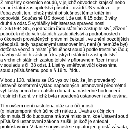
Z množiny okresních soudů, v jejichž obvodech krajské nebo
vrchní státní zastupitelství působí – uvádí ÚS v nálezu –, je
třeba zvolit ten, jehož místní příslušnost těmto kritériím
odpovídá. Současně ÚS dovodil, že ust. § 15 odst. 3 věty
druhé a odst. 5 vyhlášky Ministerstva spravedlnosti
č. 23/1994 Sb., o jednacím řádu státního zastupitelství, zřízení
poboček některých státních zastupitelství a podrobnostech
o úkonech prováděných právními čekateli, ve znění pozdějších
předpisů, tedy napadenými ustanoveními, není (a nemůže být)
dotčena věcná a místní příslušnost soudů podle trestního řádu;
návrhy státních zástupců krajských státních zastupitelství
a vrchních státních zastupitelství v přípravném řízení musí
v souladu s čl. 38 odst. 1 Listiny směřovat vůči okresnímu
soudu příslušnému podle § 18 tr. řádu.
V bodu 120. nálezu se ÚS vyslovil tak, že jím provedený
ústavně konformní výklad napadených ustanovení předmětné
vyhlášky nemá bez dalšího dopad na následné hodnocení
trestních řízení, v nichž byla napadená ustanovení aplikována.
Tím ovšem není nastolena otázka o účinnosti
(o intertemporálních účincích) nálezu. Úvaha o účincích
do minula či do budoucna má své místo tam, kde Ústavní soud
příslušné ustanovení zákona zrušil, jelikož je shledal
protiústavním. V dané souvislosti se uplatní jen prostá zásada,