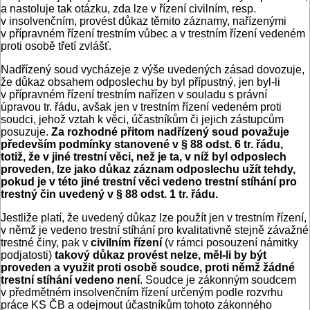
a nastoluje tak otázku, zda lze v řízení civilním, resp.
v insolvenčním, provést důkaz těmito záznamy, nařízenými
v přípravném řízení trestním vůbec a v trestním řízení vedeném
proti osobě třetí zvlášť.
Nadřízený soud vycházeje z výše uvedených zásad dovozuje,
že důkaz obsahem odposlechu by byl přípustný, jen byl-li
v přípravném řízení trestním nařízen v souladu s právní
úpravou tr. řádu, avšak jen v trestním řízení vedeném proti
soudci, jehož vztah k věci, účastníkům či jejich zástupcům
posuzuje.
Za rozhodné přitom nadřízený soud považuje
především podmínky stanovené v § 88 odst. 6 tr. řádu,
totiž, že v jiné trestní věci, než je ta, v níž byl odposlech
proveden, lze jako důkaz záznam odposlechu užít tehdy,
pokud je v této jiné trestní věci vedeno trestní stíhání pro
trestný čin uvedený v § 88 odst. 1 tr. řádu.
Jestliže platí, že uvedený důkaz lze použít jen v trestním řízení,
v němž je vedeno trestní stíhání pro kvalitativně stejně závažné
trestné činy, pak v
civilním řízení
(v rámci posouzení námitky
podjatosti)
takový důkaz provést nelze, měl-li by být
proveden a využit proti osobě soudce, proti němž žádné
trestní stíhání vedeno není
. Soudce je zákonným soudcem
v předmětném insolvenčním řízení určeným podle rozvrhu
práce KS ČB a odejmout účastníkům tohoto zákonného