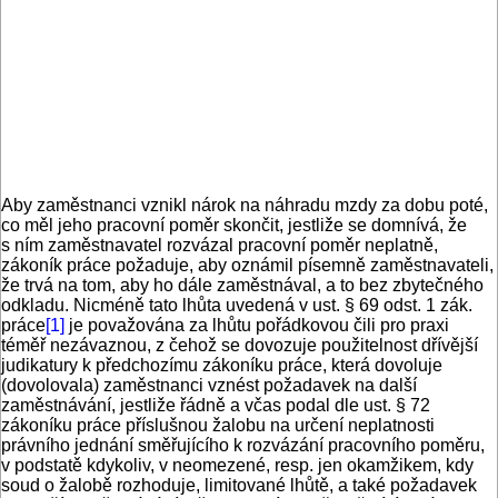
Aby zaměstnanci vznikl nárok na náhradu mzdy za dobu poté,
co měl jeho pracovní poměr skončit, jestliže se domnívá, že
s ním zaměstnavatel rozvázal pracovní poměr neplatně,
zákoník práce požaduje, aby oznámil písemně zaměstnavateli,
že trvá na tom, aby ho dále zaměstnával, a to bez zbytečného
odkladu. Nicméně tato lhůta uvedená v ust. § 69 odst. 1 zák.
práce
[1]
je považována za lhůtu pořádkovou čili pro praxi
téměř nezávaznou, z čehož se dovozuje použitelnost dřívější
judikatury k předchozímu zákoníku práce, která dovoluje
(dovolovala) zaměstnanci vznést požadavek na další
zaměstnávání, jestliže řádně a včas podal dle ust. § 72
zákoníku práce příslušnou žalobu na určení neplatnosti
právního jednání směřujícího k rozvázání pracovního poměru,
v podstatě kdykoliv, v neomezené, resp. jen okamžikem, kdy
soud o žalobě rozhoduje, limitované lhůtě, a také požadavek