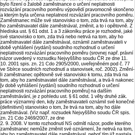
bylo řízení o žalobě zaměstnance o určení neplatnosti
rozvázání pracovního poměru výpovědí pravomocně skončeno
a kterým byla určena neplatnost rozvázání pracovního poměru.
Zaměstnanec může své stanovisko o tom, zda trvá na tom, aby
ho zaměstnavatel dále zaměstnával, změnit, a to i opětovně. Z
hlediska ust. § 61 odst. 1 a 3 zákoníku práce je rozhodné, jaké
své stanovisko o tom, zda trvá nebo netrvá na tom, aby ho
zaměstnavatel dále zaměstnával, oznámil zaměstnavateli v
době vyhlášení (vydání) soudního rozhodnutí o určení
neplatnosti rozvázání pracovního poměru (srovnej např. právní
názor uvedený v rozsudku Nejvyššího soudu ČR ze dne 11.
10. 2001 spis. zn. 21 Cdo 2905/2000, uveřejněném pod č. 77
ve Sbírce soudních rozhodnutí a stanovisek, roč. 2002). Změní-
li zaměstnanec opětovně své stanovisko k tomu, zda trvá na
tom, aby ho zaměstnavatel dále zaměstnával, a trvá-li nakonec
[v době vyhlášení (vydání) soudního rozhodnutí o určení
neplatnosti rozvázání pracovního poměru] na dalším
zaměstnávání, je z pohledu ust. § 61 odst. 1 věty druhé zák.
práce významný den, kdy zaměstnavateli oznámil své konečné
(definitivní) stanovisko o tom, že trvá na tom, aby ho dále
zaměstnával. (Viz např. rozsudek Nejvyššího soudu ČR spis.
zn. 21 Cdo 2469/2007, ze dne
2. 9. 2008. V tomto rozhodnutí NS odmítl názor, podle kterého
zaměstnanec nemůže změnit své oznámení, že netrvá na tom,
aby ho zaměstnavatel dále zaměstnával, neboť tím již nastala