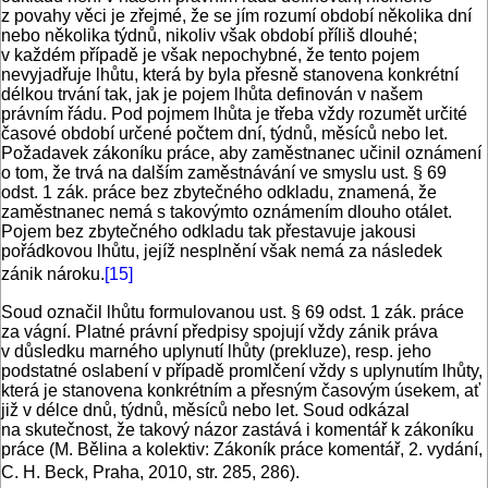
z povahy věci je zřejmé, že se jím rozumí období několika dní
nebo několika týdnů, nikoliv však období příliš dlouhé;
v každém případě je však nepochybné, že tento pojem
nevyjadřuje lhůtu, která by byla přesně stanovena konkrétní
délkou trvání tak, jak je pojem lhůta definován v našem
právním řádu. Pod pojmem lhůta je třeba vždy rozumět určité
časové období určené počtem dní, týdnů, měsíců nebo let.
Požadavek zákoníku práce, aby zaměstnanec učinil oznámení
o tom, že trvá na dalším zaměstnávání ve smyslu ust. § 69
odst. 1 zák. práce bez zbytečného odkladu, znamená, že
zaměstnanec nemá s takovýmto oznámením dlouho otálet.
Pojem bez zbytečného odkladu tak přestavuje jakousi
pořádkovou lhůtu, jejíž nesplnění však nemá za následek
zánik nároku.
[15]
Soud označil lhůtu formulovanou ust. § 69 odst. 1 zák. práce
za vágní. Platné právní předpisy spojují vždy zánik práva
v důsledku marného uplynutí lhůty (prekluze), resp. jeho
podstatné oslabení v případě promlčení vždy s uplynutím lhůty,
která je stanovena konkrétním a přesným časovým úsekem, ať
již v délce dnů, týdnů, měsíců nebo let. Soud odkázal
na skutečnost, že takový názor zastává i komentář k zákoníku
práce (M. Bělina a kolektiv: Zákoník práce komentář, 2. vydání,
C. H. Beck, Praha, 2010, str. 285, 286).