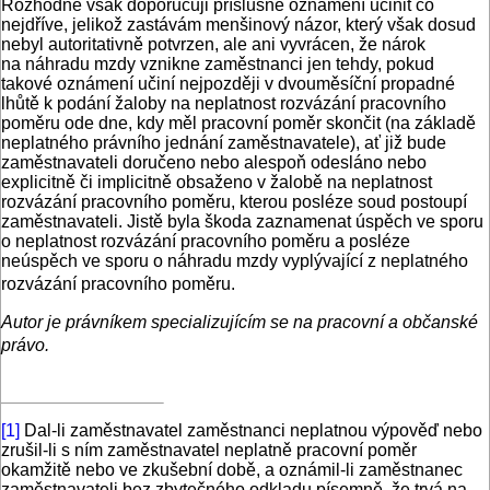
Rozhodně však doporučuji příslušné oznámení učinit co
nejdříve, jelikož zastávám menšinový názor, který však dosud
nebyl autoritativně potvrzen, ale ani vyvrácen, že nárok
na náhradu mzdy vznikne zaměstnanci jen tehdy, pokud
takové oznámení učiní nejpozději v dvouměsíční propadné
lhůtě k podání žaloby na neplatnost rozvázání pracovního
poměru ode dne, kdy měl pracovní poměr skončit (na základě
neplatného právního jednání zaměstnavatele), ať již bude
zaměstnavateli doručeno nebo alespoň odesláno nebo
explicitně či implicitně obsaženo v žalobě na neplatnost
rozvázání pracovního poměru, kterou posléze soud postoupí
zaměstnavateli. Jistě byla škoda zaznamenat úspěch ve sporu
o neplatnost rozvázání pracovního poměru a posléze
neúspěch ve sporu o náhradu mzdy vyplývající z neplatného
rozvázání pracovního poměru.
Autor je právníkem specializujícím se na pracovní a občanské
právo.
[1]
Dal-li zaměstnavatel zaměstnanci neplatnou výpověď nebo
zrušil-li s ním zaměstnavatel neplatně pracovní poměr
okamžitě nebo ve zkušební době, a oznámil-li zaměstnanec
zaměstnavateli bez zbytečného odkladu písemně, že trvá na