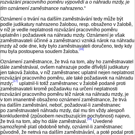
rozvázání pracovního poměru výpovědí a o náhradu mzdy, je
tím oznámení zaměstnance nahrazeno.
“
Oznámení o trvání na dalším zaměstnávání tedy může být
podle judikatury nahrazeno žalobou, resp. obsaženo v žalobě,
v níž je vedle neplatnosti rozvázání pracovního poměru
uplatněn i požadavek na náhradu mzdy. Oznámení je však
zaměstnavateli účinné a zaměstnanci vzniká nárok na náhradu
mzdy až ode dne, kdy bylo zaměstnavateli doručeno, tedy kdy
[16]
mu byla postoupena soudem žaloba.
Oznámení zaměstnance, že trvá na tom, aby ho zaměstnavatel
dále zaměstnával, ovšem nahrazuje podle dřívější judikatury
jen taková žaloba, v níž zaměstnanec uplatnil nejen neplatnost
rozvázání pracovního poměru, ale také požadavek na náhradu
[17]
mzdy;
uplatnil-li totiž zaměstnanec v žalobě podané proti
zaměstnavateli kromě požadavku na určení neplatnosti
rozvázání pracovního poměru též nárok na náhradu mzdy, je
v tom imanentně obsaženo oznámení zaměstnance, že trvá
na dalším zaměstnání, neboť, požadoval-li zaměstnanec
po zaměstnavateli náhradu mzdy, dal mu tím vždy alespoň
konkludentně (způsobem nevzbuzujícím pochybnost) najevo,
[18]
že trvá na tom, aby ho dále zaměstnával.
Uvedené
samozřejmě platí obdobně tehdy, oznámil-li zaměstnanec
původně, že netrvá na dalším zaměstnávání, a poté podal proti