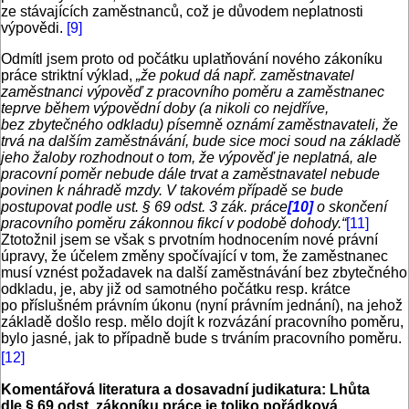
ze stávajících zaměstnanců, což je důvodem neplatnosti
výpovědi.
[9]
Odmítl jsem proto od počátku uplatňování nového zákoníku
práce striktní výklad,
„že pokud dá např. zaměstnavatel
zaměstnanci výpověď z pracovního poměru a zaměstnanec
teprve během výpovědní doby (a nikoli co nejdříve,
bez zbytečného odkladu) písemně oznámí zaměstnavateli, že
trvá na dalším zaměstnávání, bude sice moci soud na základě
jeho žaloby rozhodnout o tom, že výpověď je neplatná, ale
pracovní poměr nebude dále trvat a zaměstnavatel nebude
povinen k náhradě mzdy. V takovém případě se bude
postupovat podle ust. § 69 odst. 3 zák. práce
[10]
o skončení
pracovního poměru zákonnou fikcí v podobě dohody.“
[11]
Ztotožnil jsem se však s prvotním hodnocením nové právní
úpravy, že účelem změny spočívající v tom, že zaměstnanec
musí vznést požadavek na další zaměstnávání bez zbytečného
odkladu, je, aby již od samotného počátku resp. krátce
po příslušném právním úkonu (nyní právním jednání), na jehož
základě došlo resp. mělo dojít k rozvázání pracovního poměru,
bylo jasné, jak to případně bude s trváním pracovního poměru.
[12]
Komentářová literatura a dosavadní judikatura: Lhůta
dle § 69 odst. zákoníku práce je toliko pořádková