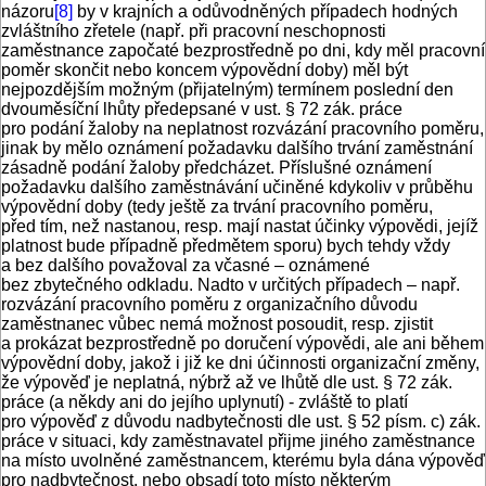
názoru
[8]
by v krajních a odůvodněných případech hodných
zvláštního zřetele (např. při pracovní neschopnosti
zaměstnance započaté bezprostředně po dni, kdy měl pracovní
poměr skončit nebo koncem výpovědní doby) měl být
nejpozdějším možným (přijatelným) termínem poslední den
dvouměsíční lhůty předepsané v ust. § 72 zák. práce
pro podání žaloby na neplatnost rozvázání pracovního poměru,
jinak by mělo oznámení požadavku dalšího trvání zaměstnání
zásadně podání žaloby předcházet. Příslušné oznámení
požadavku dalšího zaměstnávání učiněné kdykoliv v průběhu
výpovědní doby (tedy ještě za trvání pracovního poměru,
před tím, než nastanou, resp. mají nastat účinky výpovědi, jejíž
platnost bude případně předmětem sporu) bych tehdy vždy
a bez dalšího považoval za včasné – oznámené
bez zbytečného odkladu. Nadto v určitých případech – např.
rozvázání pracovního poměru z organizačního důvodu
zaměstnanec vůbec nemá možnost posoudit, resp. zjistit
a prokázat bezprostředně po doručení výpovědi, ale ani během
výpovědní doby, jakož i již ke dni účinnosti organizační změny,
že výpověď je neplatná, nýbrž až ve lhůtě dle ust. § 72 zák.
práce (a někdy ani do jejího uplynutí) - zvláště to platí
pro výpověď z důvodu nadbytečnosti dle ust. § 52 písm. c) zák.
práce v situaci, kdy zaměstnavatel přijme jiného zaměstnance
na místo uvolněné zaměstnancem, kterému byla dána výpověď
pro nadbytečnost, nebo obsadí toto místo některým