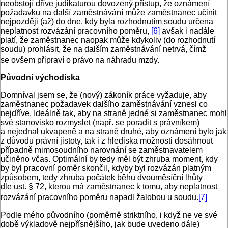
neobstojí dříve judikaturou dovozený přístup, že oznámení
požadavku na další zaměstnávání může zaměstnanec učinit
nejpozději (až) do dne, kdy byla rozhodnutím soudu určena
neplatnost rozvázání pracovního poměru,
[6]
avšak i nadále
platí, že zaměstnanec naopak může kdykoliv (do rozhodnutí
soudu) prohlásit, že na dalším zaměstnávání netrvá, čímž
se ovšem připraví o právo na náhradu mzdy.
Původní východiska
Domníval jsem se, že (nový) zákoník práce vyžaduje, aby
zaměstnanec požadavek dalšího zaměstnávání vznesl co
nejdříve. Ideálně tak, aby na straně jedné si zaměstnanec mohl
své stanovisko rozmyslet (např. se poradit s právníkem)
a nejednal ukvapeně a na straně druhé, aby oznámení bylo jak
z důvodu právní jistoty, tak i z hlediska možnosti dosáhnout
případně mimosoudního narovnání se zaměstnavatelem
učiněno včas. Optimální by tedy měl být zhruba moment, kdy
by byl pracovní poměr skončil, kdyby byl rozvázán platným
způsobem, tedy zhruba počátek běhu dvouměsíční lhůty
dle ust. § 72, kterou má zaměstnanec k tomu, aby neplatnost
rozvázání pracovního poměru napadl žalobou u soudu.
[7]
Podle mého původního (poměrně striktního, i když ne ve své
době výkladově nejpřísnějšího, jak bude uvedeno dále)