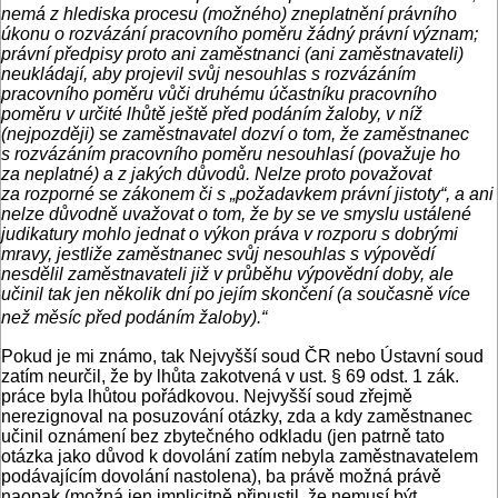
nemá z hlediska procesu (možného) zneplatnění právního
úkonu o rozvázání pracovního poměru žádný právní význam;
právní předpisy proto ani zaměstnanci (ani zaměstnavateli)
neukládají, aby projevil svůj nesouhlas s rozvázáním
pracovního poměru vůči druhému účastníku pracovního
poměru v určité lhůtě ještě před podáním žaloby, v níž
(nejpozději) se zaměstnavatel dozví o tom, že zaměstnanec
s rozvázáním pracovního poměru nesouhlasí (považuje ho
za neplatné) a z jakých důvodů. Nelze proto považovat
za rozporné se zákonem či s „požadavkem právní jistoty“, a ani
nelze důvodně uvažovat o tom, že by se ve smyslu ustálené
judikatury mohlo jednat o výkon práva v rozporu s dobrými
mravy, jestliže zaměstnanec svůj nesouhlas s výpovědí
nesdělil zaměstnavateli již v průběhu výpovědní doby, ale
učinil tak jen několik dní po jejím skončení (a současně více
než měsíc před podáním žaloby).“
Pokud je mi známo, tak Nejvyšší soud ČR nebo Ústavní soud
zatím neurčil, že by lhůta zakotvená v ust. § 69 odst. 1 zák.
práce byla lhůtou pořádkovou. Nejvyšší soud zřejmě
nerezignoval na posuzování otázky, zda a kdy zaměstnanec
učinil oznámení bez zbytečného odkladu (jen patrně tato
otázka jako důvod k dovolání zatím nebyla zaměstnavatelem
podávajícím dovolání nastolena), ba právě možná právě
naopak (možná jen implicitně připustil, že nemusí být