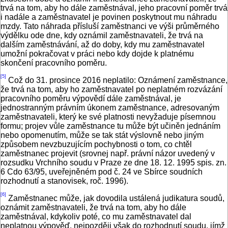
trvá na tom, aby ho dále zaměstnával, jeho pracovní poměr trvá
i nadále a zaměstnavatel je povinen poskytnout mu náhradu
mzdy. Tato náhrada přísluší zaměstnanci ve výši průměrného
výdělku ode dne, kdy oznámil zaměstnavateli, že trvá na
dalším zaměstnávání, až do doby, kdy mu zaměstnavatel
umožní pokračovat v práci nebo kdy dojde k platnému
skončení pracovního poměru.
[5]
Což do 31. prosince 2016 neplatilo: Oznámení zaměstnance,
že trvá na tom, aby ho zaměstnavatel po neplatném rozvázání
pracovního poměru výpovědí dále zaměstnával, je
jednostranným právním úkonem zaměstnance, adresovaným
zaměstnavateli, který ke své platnosti nevyžaduje písemnou
formu; projev vůle zaměstnance tu může být učiněn jednáním
nebo opomenutím, může se tak stát výslovně nebo jiným
způsobem nevzbuzujícím pochybnosti o tom, co chtěl
zaměstnanec projevit (srovnej např. právní názor uvedený v
rozsudku Vrchního soudu v Praze ze dne 18. 12. 1995 spis. zn.
6 Cdo 63/95, uveřejněném pod č. 24 ve Sbírce soudních
rozhodnutí a stanovisek, roč. 1996).
[6]
Zaměstnanec může, jak dovodila ustálená judikatura soudů,
oznámit zaměstnavateli, že trvá na tom, aby ho dále
zaměstnával, kdykoliv poté, co mu zaměstnavatel dal
neplatnou výpověď, nejpozději však do rozhodnutí soudu, jímž