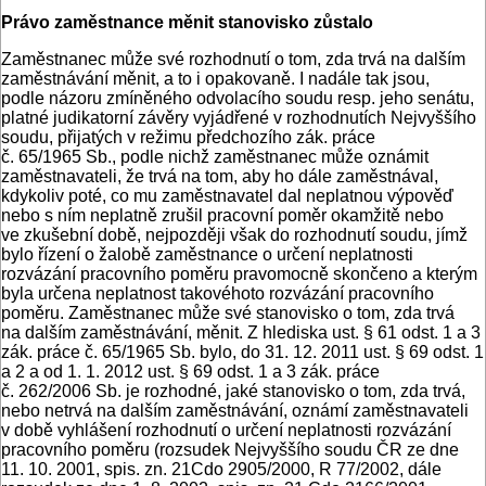
Právo zaměstnance měnit stanovisko zůstalo
Zaměstnanec může své rozhodnutí o tom, zda trvá na dalším
zaměstnávání měnit, a to i opakovaně. I nadále tak jsou,
podle názoru zmíněného odvolacího soudu resp. jeho senátu,
platné judikatorní závěry vyjádřené v rozhodnutích Nejvyššího
soudu, přijatých v režimu předchozího zák. práce
č. 65/1965 Sb., podle nichž zaměstnanec může oznámit
zaměstnavateli, že trvá na tom, aby ho dále zaměstnával,
kdykoliv poté, co mu zaměstnavatel dal neplatnou výpověď
nebo s ním neplatně zrušil pracovní poměr okamžitě nebo
ve zkušební době, nejpozději však do rozhodnutí soudu, jímž
bylo řízení o žalobě zaměstnance o určení neplatnosti
rozvázání pracovního poměru pravomocně skončeno a kterým
byla určena neplatnost takovéhoto rozvázání pracovního
poměru. Zaměstnanec může své stanovisko o tom, zda trvá
na dalším zaměstnávání, měnit. Z hlediska ust. § 61 odst. 1 a 3
zák. práce č. 65/1965 Sb. bylo, do 31. 12. 2011 ust. § 69 odst. 1
a 2 a od 1. 1. 2012 ust. § 69 odst. 1 a 3 zák. práce
č. 262/2006 Sb. je rozhodné, jaké stanovisko o tom, zda trvá,
nebo netrvá na dalším zaměstnávání, oznámí zaměstnavateli
v době vyhlášení rozhodnutí o určení neplatnosti rozvázání
pracovního poměru (rozsudek Nejvyššího soudu ČR ze dne
11. 10. 2001, spis. zn. 21Cdo 2905/2000, R 77/2002, dále