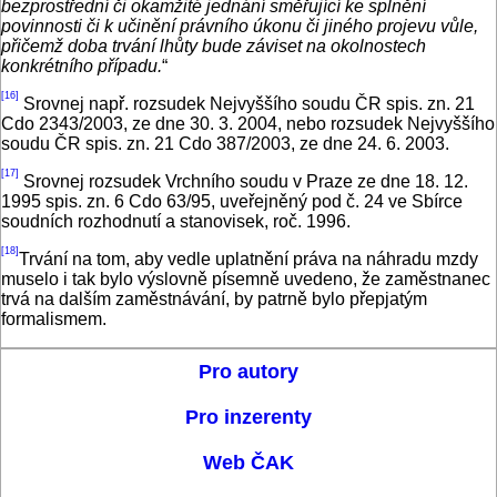
bezprostřední či okamžité jednání směřující ke splnění
povinnosti či k učinění právního úkonu či jiného projevu vůle,
přičemž doba trvání lhůty bude záviset na okolnostech
konkrétního případu
.
“
[16]
Srovnej např. rozsudek Nejvyššího soudu ČR spis. zn. 21
Cdo 2343/2003, ze dne 30. 3. 2004, nebo rozsudek Nejvyššího
soudu ČR spis. zn. 21 Cdo 387/2003, ze dne 24. 6. 2003.
[17]
Srovnej rozsudek Vrchního soudu v Praze ze dne 18. 12.
1995 spis. zn. 6 Cdo 63/95, uveřejněný pod č. 24 ve Sbírce
soudních rozhodnutí a stanovisek, roč. 1996.
[18]
Trvání na tom, aby vedle uplatnění práva na náhradu mzdy
muselo i tak bylo výslovně písemně uvedeno, že zaměstnanec
trvá na dalším zaměstnávání, by patrně bylo přepjatým
formalismem.
Pro autory
Pro inzerenty
Web ČAK