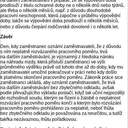
na dalším zaměstnávání v případě, že se výpovědní doba
prodlouží z titulu ochranné doby ne o několik dnů nebo týdnů,
ale třeba o několik měsíců, např. z důvodu dlouhodobé
pracovní neschopnosti, která započne v průběhu výpovědní
doby, takže se výpovědní doba prodlouží o několik měsíců,
nebo z důvodu čerpání rodičovské dovolené i o několik let.
Závěr
Den, kdy zaměstnanec oznámí zaměstnavateli, že z důvodu
s ním neplatně rozvázaného pracovního poměru, trvá
na dalším zaměstnávání, je významný z hlediska nároku
na náhradu mzdy, která přísluší zaměstnanci ve výši
průměrného výdělku právě od tohoto dne až do doby, kdy mu
zaměstnavatel umožnil pokračovat v práci nebo kdy došlo
k platnému skončení pracovního poměru. Zákoník práce sice
zaměstnanci ukládá, aby oznámil zaměstnavateli, že trvá
na dalším zaměstnávání bez zbytečného odkladu, avšak
podle převažujícího výkladu postačí, když tak učiní nejpozději
do rozhodnutí soudu, kterým se řízení o žalobě o neplatnost
rozvázání pracovního poměru končí a kterým bylo rozvázání
pracovního poměru prohlášeno za neplatné, neboť lhůta
bez zbytečného odkladu je považována za neurčitou, a tudíž
takřka nezávaznou, lhůtu pořádkovou.