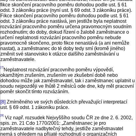
fikce skončení pracovního poměru dohodou podle ust. § 61
odst. 3 zákoníku práce (nyní ust. § 69 odst. 3 zákoníku práce).
Fikce skončení pracovního poměru dohodou podle ust. § 61
odst. 3 zákoníku práce nastává, jen jestliže byla neplatnost
rozvázání pracovního poměru určena pravomocným soudním
rozhodnutím; do doby, dokud řízení o žalobě zaměstnance o
určení neplatnosti rozvázání pracovního poměru nebude
pravomocně skončeno, proto fikce nenastává (a ani nemůže
nastat), a zaměstnanec do té doby tedy smí (kromě jiného)
změnit své stanovisko k otázce dalšího zaměstnávání u
zaměstnavatele.
[7]
Neplatnost rozvázání pracovního poměru výpovědí,
okamžitým zrušením, zrušením ve zkušební době nebo
dohodou může jak zaměstnavatel, tak i zaměstnanec uplatnit u
soudu nejpozději ve lhůtě 2 měsíců ode dne, kdy měl pracovní
poměr skončit tímto rozvázáním.
[8]
Zmírněného ve svých důsledcích převažující interpretací
ust. § 69 odst. 1 zákoníku práce.
[9]
Viz např. rozsudek Nejvyššího soudu ČR ze dne 2. 6. 2002,
spis. zn. 21 Cdo 1770/2001: „Zaměstnanec je pro
zaměstnavatele nadbytečný tehdy, jestliže zaměstnavatel
nemá s ohledem na přijaté rozhodnutí o organizačních