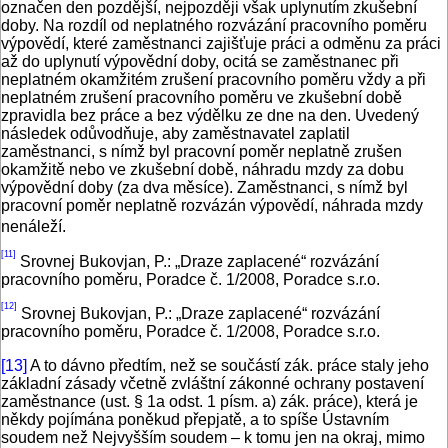
označen den pozdější, nejpozději však uplynutím zkušební
doby. Na rozdíl od neplatného rozvázání pracovního poměru
výpovědí, které zaměstnanci zajišťuje práci a odměnu za práci
až do uplynutí výpovědní doby, ocitá se zaměstnanec při
neplatném okamžitém zrušení pracovního poměru vždy a při
neplatném zrušení pracovního poměru ve zkušební době
zpravidla bez práce a bez výdělku ze dne na den. Uvedený
následek odůvodňuje, aby zaměstnavatel zaplatil
zaměstnanci, s nímž byl pracovní poměr neplatně zrušen
okamžitě nebo ve zkušební době, náhradu mzdy za dobu
výpovědní doby (za dva měsíce). Zaměstnanci, s nímž byl
pracovní poměr neplatně rozvázán výpovědí, náhrada mzdy
nenáleží.
[11]
Srovnej Bukovjan, P.: „Draze zaplacené“ rozvázání
pracovního poměru, Poradce č. 1/2008, Poradce s.r.o.
[12]
Srovnej Bukovjan, P.: „Draze zaplacené“ rozvázání
pracovního poměru, Poradce č. 1/2008, Poradce s.r.o.
[13]
A to dávno předtím, než se součástí zák. práce staly jeho
základní zásady včetně zvláštní zákonné ochrany postavení
zaměstnance (ust. § 1a odst. 1 písm. a) zák. práce), která je
někdy pojímána poněkud přepjatě, a to spíše Ústavním
soudem než Nejvyšším soudem – k tomu jen na okraj, mimo