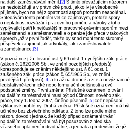
na další zaměstnávání měnit.
[2]
S tímto převažujícím názorem
se neztotožňuji a v právnické praxi, jakkoliv je všeobecně
přijímán, bych na něj z opatrnosti aspoň prozatím nespoléhal.
Shledávám tento problém velice zajímavým, protože spory
o neplatnost rozvázání pracovního poměru a nároky z toho
vyplývající patří k nejčastějším pracovně-právním sporům mezi
zaměstnanci a zaměstnavateli a o peníze jde přece v takových
sporech „až v první řadě“, takže by snad mohl tento skromný
příspěvek zaujmout jak advokáty, tak i zaměstnavatele
a zaměstnance.
[3]
V poznámce již citované ust. § 69 odst. 1 nynějšího zák. práce
(zákon č. 262/2006 Sb., ve znění pozdějších předpisů)
koresponduje se zněním někdejšího ust. § 61 odst. 1
zrušeného zák. práce (zákon č. 65/1965 Sb., ve znění
pozdějších předpisů),
[4]
a to až na drobné a zcela nevýznamné
legislativně-technické nebo formulační odlišnosti a dvě
podstatné změny. První změna: Příslušné oznámení o trvání
na dalším zaměstnávání musí být od účinnosti nového zák.
práce, tedy 1. ledna 2007, činěno písemně,
[5]
což nepůsobí
výkladové problémy. Druhá změna: Příslušné oznámení má být
učiněno bez zbytečného odkladu. Z toho lze podle mého
názoru dovodit jednak, že každý případ oznámení trvání
na dalším zaměstnávání má být posuzován z hlediska
včasného uplatnění individuálně, a jednak a především, že již