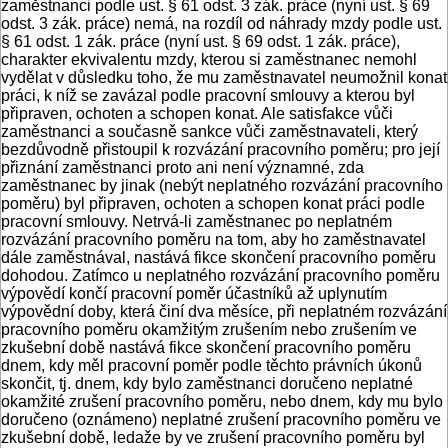
zaměstnanci podle ust. § 61 odst. 3 zák. práce (nyní ust. § 69
odst. 3 zák. práce) nemá, na rozdíl od náhrady mzdy podle ust.
§ 61 odst. 1 zák. práce (nyní ust. § 69 odst. 1 zák. práce),
charakter ekvivalentu mzdy, kterou si zaměstnanec nemohl
vydělat v důsledku toho, že mu zaměstnavatel neumožnil konat
práci, k níž se zavázal podle pracovní smlouvy a kterou byl
připraven, ochoten a schopen konat. Ale satisfakce vůči
zaměstnanci a současně sankce vůči zaměstnavateli, který
bezdůvodně přistoupil k rozvázání pracovního poměru; pro její
přiznání zaměstnanci proto ani není významné, zda
zaměstnanec by jinak (nebýt neplatného rozvázání pracovního
poměru) byl připraven, ochoten a schopen konat práci podle
pracovní smlouvy. Netrvá-li zaměstnanec po neplatném
rozvázání pracovního poměru na tom, aby ho zaměstnavatel
dále zaměstnával, nastává fikce skončení pracovního poměru
dohodou. Zatímco u neplatného rozvázání pracovního poměru
výpovědí končí pracovní poměr účastníků až uplynutím
výpovědní doby, která činí dva měsíce, při neplatném rozvázání
pracovního poměru okamžitým zrušením nebo zrušením ve
zkušební době nastává fikce skončení pracovního poměru
dnem, kdy měl pracovní poměr podle těchto právních úkonů
skončit, tj. dnem, kdy bylo zaměstnanci doručeno neplatné
okamžité zrušení pracovního poměru, nebo dnem, kdy mu bylo
doručeno (oznámeno) neplatné zrušení pracovního poměru ve
zkušební době, ledaže by ve zrušení pracovního poměru byl