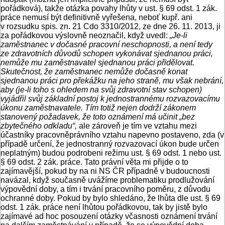
pořádková), takže otázka povahy lhůty v ust. § 69 odst. 1 zák.
práce nemusí být definitivně vyřešena, neboť kupř. ani
v rozsudku spis. zn. 21 Cdo 3310/2012, ze dne 26. 11. 2013, ji
za pořádkovou výslovně neoznačil, když uvedl:
„Je-li
zaměstnanec v dočasné pracovní neschopnosti, a není tedy
ze zdravotních důvodů schopen vykonávat sjednanou práci,
nemůže mu zaměstnavatel sjednanou práci přidělovat.
Skutečnost, že zaměstnanec nemůže dočasně konat
sjednanou práci pro překážku na jeho straně, mu však nebrání,
aby (je-li toho s ohledem na svůj zdravotní stav schopen)
vyjádřil svůj základní postoj k jednostrannému rozvazovacímu
úkonu zaměstnavatele. Tím totiž nejen dodrží zákonem
stanovený požadavek, že toto oznámení má učinit „bez
zbytečného odkladu“,
ale zároveň je tím ve vztahu mezi
účastníky pracovněprávního vztahu napevno postaveno, zda (v
případě určení, že jednostranný rozvazovací úkon bude určen
neplatným) budou podrobeni režimu ust. § 69 odst. 1 nebo ust.
§ 69 odst. 2 zák. práce. Tato právní věta mi přijde o to
zajímavější, pokud by na ni NS ČR případně v budoucnosti
navázal, když současně uvážíme problematiku prodlužování
výpovědní doby, a tím i trvání pracovního poměru, z důvodu
ochranné doby. Pokud by bylo shledáno, že lhůta dle ust. § 69
odst. 1 zák. práce není lhůtou pořádkovou, tak by jistě bylo
zajímavé ad hoc posouzení otázky včasnosti oznámení trvání