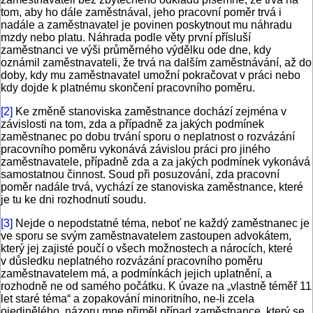
tom, aby ho dále zaměstnával, jeho pracovní poměr trvá i
nadále a zaměstnavatel je povinen poskytnout mu náhradu
mzdy nebo platu. Náhrada podle věty první přísluší
zaměstnanci ve výši průměrného výdělku ode dne, kdy
oznámil zaměstnavateli, že trvá na dalším zaměstnávání, až do
doby, kdy mu zaměstnavatel umožní pokračovat v práci nebo
kdy dojde k platnému skončení pracovního poměru.
[2]
Ke změně stanoviska zaměstnance dochází zejména v
závislosti na tom, zda a případně za jakých podmínek
zaměstnanec po dobu trvání sporu o neplatnost o rozvázání
pracovního poměru vykonává závislou práci pro jiného
zaměstnavatele, případně zda a za jakých podmínek vykonává
samostatnou činnost. Soud při posuzování, zda pracovní
poměr nadále trvá, vychází ze stanoviska zaměstnance, které
je tu ke dni rozhodnutí soudu.
[3]
Nejde o nepodstatné téma, neboť ne každý zaměstnanec je
ve sporu se svým zaměstnavatelem zastoupen advokátem,
který jej zajisté poučí o všech možnostech a nárocích, které
v důsledku neplatného rozvázání pracovního poměru
zaměstnavatelem má, a podmínkách jejich uplatnění, a
rozhodně ne od samého počátku. K úvaze na „vlastně téměř 11
let staré téma“ a zopakování minoritního, ne-li zcela
ojedinělého, názoru mne přiměl případ zaměstnance, který se