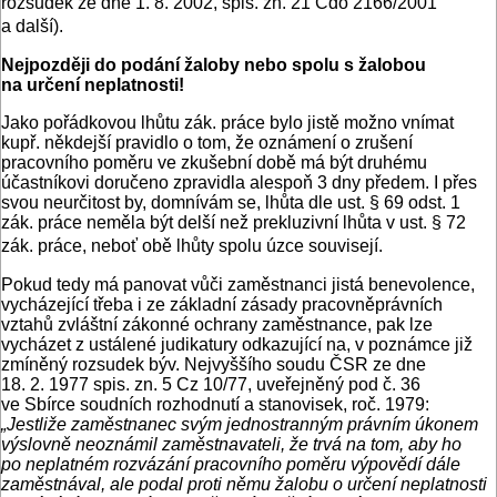
rozsudek ze dne 1. 8. 2002, spis. zn. 21 Cdo 2166/2001
a další).
Nejpozději do podání žaloby nebo spolu s žalobou
na určení neplatnosti!
Jako pořádkovou lhůtu zák. práce bylo jistě možno vnímat
kupř. někdejší pravidlo o tom, že oznámení o zrušení
pracovního poměru ve zkušební době má být druhému
účastníkovi doručeno zpravidla alespoň 3 dny předem. I přes
svou neurčitost by, domnívám se, lhůta dle ust. § 69 odst. 1
zák. práce neměla být delší než prekluzivní lhůta v ust. § 72
zák. práce, neboť obě lhůty spolu úzce souvisejí.
Pokud tedy má panovat vůči zaměstnanci jistá benevolence,
vycházející třeba i ze základní zásady pracovněprávních
vztahů zvláštní zákonné ochrany zaměstnance, pak lze
vycházet z ustálené judikatury odkazující na, v poznámce již
zmíněný rozsudek býv. Nejvyššího soudu ČSR ze dne
18. 2. 1977 spis. zn. 5 Cz 10/77, uveřejněný pod č. 36
ve Sbírce soudních rozhodnutí a stanovisek, roč. 1979:
„Jestliže zaměstnanec svým jednostranným právním úkonem
výslovně neoznámil zaměstnavateli, že trvá na tom, aby ho
po neplatném rozvázání pracovního poměru výpovědí dále
zaměstnával, ale podal proti němu žalobu o určení neplatnosti