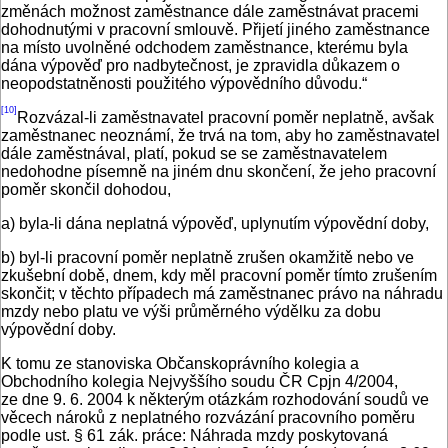
změnách možnost zaměstnance dále zaměstnávat pracemi
dohodnutými v pracovní smlouvě. Přijetí jiného zaměstnance
na místo uvolněné odchodem zaměstnance, kterému byla
dána výpověď pro nadbytečnost, je zpravidla důkazem o
neopodstatněnosti použitého výpovědního důvodu.“
[10]
Rozvázal-li zaměstnavatel pracovní poměr neplatně, avšak
zaměstnanec neoznámí, že trvá na tom, aby ho zaměstnavatel
dále zaměstnával, platí, pokud se se zaměstnavatelem
nedohodne písemně na jiném dnu skončení, že jeho pracovní
poměr skončil dohodou,
a) byla-li dána neplatná výpověď, uplynutím výpovědní doby,
b) byl-li pracovní poměr neplatně zrušen okamžitě nebo ve
zkušební době, dnem, kdy měl pracovní poměr tímto zrušením
skončit; v těchto případech má zaměstnanec právo na náhradu
mzdy nebo platu ve výši průměrného výdělku za dobu
výpovědní doby.
K tomu ze stanoviska Občanskoprávního kolegia a
Obchodního kolegia Nejvyššího soudu ČR Cpjn 4/2004,
ze dne 9. 6. 2004 k některým otázkám rozhodování soudů ve
věcech nároků z neplatného rozvázání pracovního poměru
podle ust. § 61 zák. práce: Náhrada mzdy poskytovaná