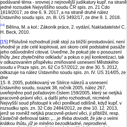
podávané téma - srovnej z nejnovější judikatury kupř. na straně
jedné rozsudek Nejvyššího soudu ČR spis. zn. 21 Cdo
1619/2017, ze dne 6. 9. 2017, a na straně druhé nález
Ústavního soudu spis. zn. III. ÚS 3492/17, ze dne 9. 1. 2018.
[14]
Bělina, M. a kol.: Zákoník práce, 2. vydání, Nakladatelství C.
H. Beck, 2010.
[15]
Příslušné rozhodnutí jistě stojí za bližší prostudování, není
vhodné je zde celé kopírovat, ani skoro celé podstatné pasáže
jeho odůvodnění citovat. Uveďme, že pokud jde o posouzení
lhůty „bez zbytečného odkladu“ a pokus o její konkretizaci, tak
v odkazovaném příspěvku zmiňované usnesení Městského
soudu v Praze spis. zn. 62 Co 57/2012, ze dne 30. 5. 2012,
odkazuje na nález Ústavního soudu spis. zn. IV. ÚS 314/05, ze
dne
15. 8. 2005, publikovaný ve Sbírce nálezů a usnesení
Ústavního soudu, svazek 38, ročník 2005, nález 267,
uveřejněno pod pořadovým číslem 159/2005, který se netýká
pracovně-právní věci, a další jeho rozhodnutí, nicméně
Nejvyšší soud přistoupil k věci poněkud odlišně, když kupř. v
rozsudku spis. zn. 32 Cdo 2484/2012, ze dne 10. 12. 2013,
jenž se rovněž netýká pracovně-právní věci, ji přiblížil, resp.
částečně definoval takto:
„…
je třeba dovodit, že jde o velmi
krátkou lhůtu, jíž je míněno bezodkladné, neprodlené,