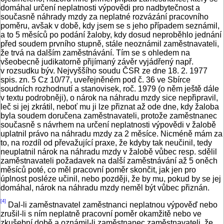
domáhal určení neplatnosti výpovědi pro nadbytečnost a
současně náhrady mzdy za neplatné rozvázání pracovního
poměru, avšak v době, kdy jsem se s jeho případem seznámil,
a to 5 měsíců po podání žaloby, kdy dosud neproběhlo jednání
před soudem prvního stupně, stále neoznámil zaměstnavateli,
že trvá na dalším zaměstnávání. Tím se s ohledem na
všeobecně judikatorně přijímaný závěr vyjádřený např.
v rozsudku býv. Nejvyššího soudu ČSR ze dne 18. 2. 1977
spis. zn. 5 Cz 10/77, uveřejněném pod č. 36 ve Sbírce
soudních rozhodnutí a stanovisek, roč. 1979 (o něm ještě dále
v textu podrobněji), o nárok na náhradu mzdy sice nepřipravil,
leč si jej zkrátil, neboť mu ji lze přiznat až ode dne, kdy žaloba
byla soudem doručena zaměstnavateli, protože zaměstnanec
současně s návrhem na určení neplatnosti výpovědi v žalobě
uplatnil právo na náhradu mzdy za 2 měsíce. Nicméně mám za
to, na rozdíl od převažující praxe, že kdyby tak neučinil, tedy
neuplatnil nárok na náhradu mzdy v žalobě vůbec resp. sdělil
zaměstnavateli požadavek na další zaměstnávání až 5 oněch
měsíců poté, co měl pracovní poměr skončit, jak jen pro
úplnost posléze učinil, nebo později, že by mu, pokud by se jej
domáhal, nárok na náhradu mzdy neměl být vůbec přiznán.
[4]
Dal-li zaměstnavatel zaměstnanci neplatnou výpověď nebo
zrušil-li s ním neplatně pracovní poměr okamžitě nebo ve
zkušební době a oznámil-li zaměstnanec zaměstnavateli, že