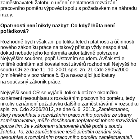
zaměstnavateli žalobu o určení neplatnosti rozvázání
pracovního poměru výpovědí spolu s požadavkem na náhradu
mzdy.
Opatrnosti není nikdy nazbyt: Co když lhůta není
pořádková?
Rozhodně bych však ani po tolika letech platnosti a účinnosti
nového zákoníku práce na takový přístup vždy nespoléhal,
dokud nebude jeho konformita autoritativně potvrzena
Nejvyšším soudem, popř. Ústavním soudem. Avšak stále
vnitřně odmítám aplikovatelnost závěrů rozhodnutí Nejvyššího
soudu ČR ze dne 11. 10. 2001 spis. zn. 21 Cdo 2905/2000
(zmíněného v poznámce č. 6) a navazující judikatury
na současný zákoník práce.
Nejvyšší soud ČR se vyjádřil toliko k otázce okamžiku
oznámení nesouhlasu s rozvázáním pracovního poměru, tedy
nikoliv oznámení požadavku dalšího zaměstnávání, v rozsudku
spis. zn. Cdo 2206/2012, ze dne 6. 6. 2013:
„
Zaměstnanec,
který nesouhlasí s rozvázáním pracovního poměru ze strany
zaměstnavatele, může dosáhnout neplatnosti tohoto rozvázání
pouze tím, že v zákonem stanovené lhůtě podá u soudu
žalobu. To, zda zaměstnanec ještě předtím oznámí svůj
nesouhlas s rozvázáním pracovního poměru zaměstnavateli,