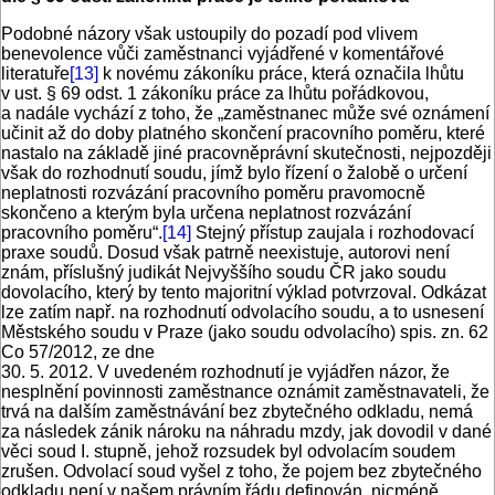
Podobné názory však ustoupily do pozadí pod vlivem
benevolence vůči zaměstnanci vyjádřené v komentářové
literatuře
[13]
k novému zákoníku práce, která označila lhůtu
v ust. § 69 odst. 1 zákoníku práce za lhůtu pořádkovou,
a nadále vychází z toho, že „zaměstnanec může své oznámení
učinit až do doby platného skončení pracovního poměru, které
nastalo na základě jiné pracovněprávní skutečnosti, nejpozději
však do rozhodnutí soudu, jímž bylo řízení o žalobě o určení
neplatnosti rozvázání pracovního poměru pravomocně
skončeno a kterým byla určena neplatnost rozvázání
pracovního poměru“.
[14]
Stejný přístup zaujala i rozhodovací
praxe soudů. Dosud však patrně neexistuje, autorovi není
znám, příslušný judikát Nejvyššího soudu ČR jako soudu
dovolacího, který by tento majoritní výklad potvrzoval. Odkázat
lze zatím např. na rozhodnutí odvolacího soudu, a to usnesení
Městského soudu v Praze (jako soudu odvolacího) spis. zn. 62
Co 57/2012, ze dne
30. 5. 2012. V uvedeném rozhodnutí je vyjádřen názor, že
nesplnění povinnosti zaměstnance oznámit zaměstnavateli, že
trvá na dalším zaměstnávání bez zbytečného odkladu, nemá
za následek zánik nároku na náhradu mzdy, jak dovodil v dané
věci soud I. stupně, jehož rozsudek byl odvolacím soudem
zrušen. Odvolací soud vyšel z toho, že pojem bez zbytečného
odkladu není v našem právním řádu definován, nicméně