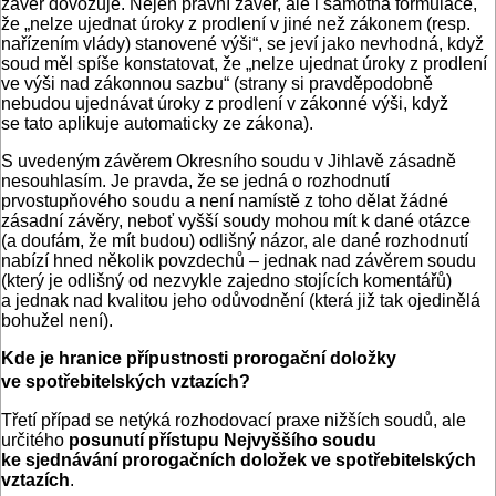
závěr dovozuje. Nejen právní závěr, ale i samotná formulace,
že „nelze ujednat úroky z prodlení v jiné než zákonem (resp.
nařízením vlády) stanovené výši“, se jeví jako nevhodná, když
soud měl spíše konstatovat, že „nelze ujednat úroky z prodlení
ve výši nad zákonnou sazbu“ (strany si pravděpodobně
nebudou ujednávat úroky z prodlení v zákonné výši, když
se tato aplikuje automaticky ze zákona).
S uvedeným závěrem Okresního soudu v Jihlavě zásadně
nesouhlasím. Je pravda, že se jedná o rozhodnutí
prvostupňového soudu a není namístě z toho dělat žádné
zásadní závěry, neboť vyšší soudy mohou mít k dané otázce
(a doufám, že mít budou) odlišný názor, ale dané rozhodnutí
nabízí hned několik povzdechů – jednak nad závěrem soudu
(který je odlišný od nezvykle zajedno stojících komentářů)
a jednak nad kvalitou jeho odůvodnění (která již tak ojedinělá
bohužel není).
Kde je hranice přípustnosti prorogační doložky
ve spotřebitelských vztazích?
Třetí případ se netýká rozhodovací praxe nižších soudů, ale
určitého
posunutí přístupu Nejvyššího soudu
ke sjednávání prorogačních doložek ve spotřebitelských
vztazích
.