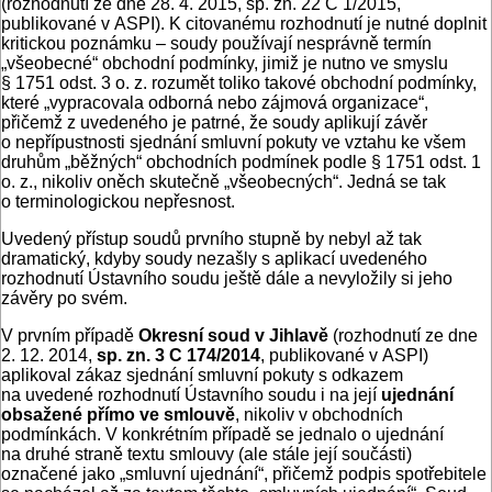
(rozhodnutí ze dne 28. 4. 2015, sp. zn. 22 C 1/2015,
publikované v ASPI). K citovanému rozhodnutí je nutné doplnit
kritickou poznámku – soudy používají nesprávně termín
„všeobecné“ obchodní podmínky, jimiž je nutno ve smyslu
§ 1751 odst. 3 o. z. rozumět toliko takové obchodní podmínky,
které „vypracovala odborná nebo zájmová organizace“,
přičemž z uvedeného je patrné, že soudy aplikují závěr
o nepřípustnosti sjednání smluvní pokuty ve vztahu ke všem
druhům „běžných“ obchodních podmínek podle § 1751 odst. 1
o. z., nikoliv oněch skutečně „všeobecných“. Jedná se tak
o terminologickou nepřesnost.
Uvedený přístup soudů prvního stupně by nebyl až tak
dramatický, kdyby soudy nezašly s aplikací uvedeného
rozhodnutí Ústavního soudu ještě dále a nevyložily si jeho
závěry po svém.
V prvním případě
Okresní soud v Jihlavě
(rozhodnutí ze dne
2. 12. 2014,
sp. zn. 3 C 174/2014
, publikované v ASPI)
aplikoval zákaz sjednání smluvní pokuty s odkazem
na uvedené rozhodnutí Ústavního soudu i na její
ujednání
obsažené přímo ve smlouvě
, nikoliv v obchodních
podmínkách. V konkrétním případě se jednalo o ujednání
na druhé straně textu smlouvy (ale stále její součásti)
označené jako „smluvní ujednání“, přičemž podpis spotřebitele