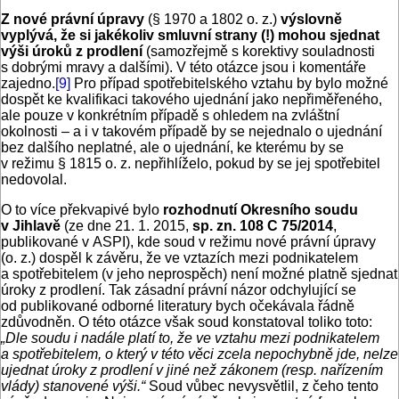
Z nové právní úpravy
(§ 1970 a 1802 o. z.)
výslovně
vyplývá, že si jakékoliv smluvní strany (!) mohou sjednat
výši úroků z prodlení
(samozřejmě s korektivy souladnosti
s dobrými mravy a dalšími). V této otázce jsou i komentáře
zajedno.
[9]
Pro případ spotřebitelského vztahu by bylo možné
dospět ke kvalifikaci takového ujednání jako nepřiměřeného,
ale pouze v konkrétním případě s ohledem na zvláštní
okolnosti – a i v takovém případě by se nejednalo o ujednání
bez dalšího neplatné, ale o ujednání, ke kterému by se
v režimu § 1815 o. z. nepřihlíželo, pokud by se jej spotřebitel
nedovolal.
O to více překvapivé bylo
rozhodnutí Okresního soudu
v Jihlavě
(ze dne 21. 1. 2015,
sp. zn. 108 C 75/2014
,
publikované v ASPI), kde soud v režimu nové právní úpravy
(o. z.) dospěl k závěru, že ve vztazích mezi podnikatelem
a spotřebitelem (v jeho neprospěch) není možné platně sjednat
úroky z prodlení. Tak zásadní právní názor odchylující se
od publikované odborné literatury bych očekávala řádně
zdůvodněn. O této otázce však soud konstatoval toliko toto:
„Dle soudu i nadále platí to, že ve vztahu mezi podnikatelem
a spotřebitelem, o který v této věci zcela nepochybně jde, nelze
ujednat úroky z prodlení v jiné než zákonem (resp. nařízením
vlády) stanovené výši.“
Soud vůbec nevysvětlil, z čeho tento