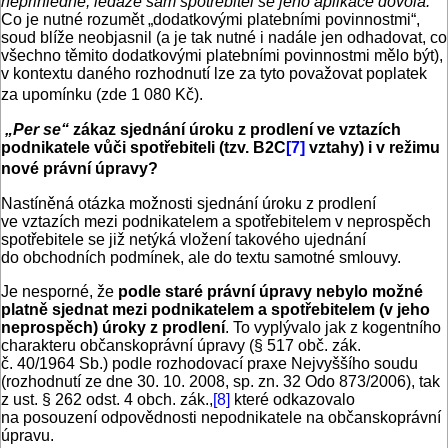
nepřihlédne, ledaže sám spotřebitel se jeho aplikace dovolá.“
Co je nutné rozumět „dodatkovými platebními povinnostmi“,
soud blíže neobjasnil (a je tak nutné i nadále jen odhadovat, co
všechno těmito dodatkovými platebními povinnostmi mělo být),
v kontextu daného rozhodnutí lze za tyto považovat poplatek
za upomínku (zde 1 080 Kč).
„Per se“
zákaz sjednání úroku z prodlení ve vztazích
podnikatele vůči spotřebiteli (tzv. B2C
[7]
vztahy) i v režimu
nové právní úpravy?
Nastíněná otázka možnosti sjednání úroku z prodlení
ve vztazích mezi podnikatelem a spotřebitelem v neprospěch
spotřebitele se již netýká vložení takového ujednání
do obchodních podmínek, ale do textu samotné smlouvy.
Je nesporné, že
podle staré právní úpravy nebylo možné
platně sjednat mezi podnikatelem a spotřebitelem (v jeho
neprospěch) úroky z prodlení
. To vyplývalo jak z kogentního
charakteru občanskoprávní úpravy (§ 517 obč. zák.
č. 40/1964 Sb.) podle rozhodovací praxe Nejvyššího soudu
(rozhodnutí ze dne 30. 10. 2008, sp. zn. 32 Odo 873/2006), tak
z ust. § 262 odst. 4 obch. zák.,
[8]
které odkazovalo
na posouzení odpovědnosti nepodnikatele na občanskoprávní
úpravu.