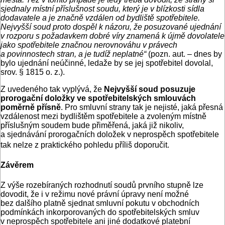
sjednaly místní příslušnost soudu, který je v blízkosti sídla
dodavatele a je značně vzdálen od bydliště spotřebitele.
Nejvyšší soud proto dospěl k názoru, že posuzované ujednání
v rozporu s požadavkem dobré víry znamená k újmě dovolatele
jako spotřebitele značnou nerovnováhu v právech
a povinnostech stran, a je tudíž neplatné“
(pozn. aut. – dnes by
bylo ujednání neúčinné, ledaže by se jej spotřebitel dovolal,
srov. § 1815 o. z.).
Z uvedeného tak vyplývá, že
Nejvyšší soud posuzuje
prorogační doložky ve spotřebitelských smlouvách
poměrně přísně
. Pro smluvní strany tak je nejisté, jaká přesná
vzdálenost mezi bydlištěm spotřebitele a zvoleným místně
příslušným soudem bude přiměřená, jaká již nikoliv,
a sjednávání prorogačních doložek v neprospěch spotřebitele
tak nelze z praktického pohledu příliš doporučit.
Závěrem
Z výše rozebíraných rozhodnutí soudů prvního stupně lze
dovodit, že i v režimu nové právní úpravy není možné
bez dalšího platně sjednat smluvní pokutu v obchodních
podmínkách inkorporovaných do spotřebitelských smluv
v neprospěch spotřebitele ani jiné dodatkové platební