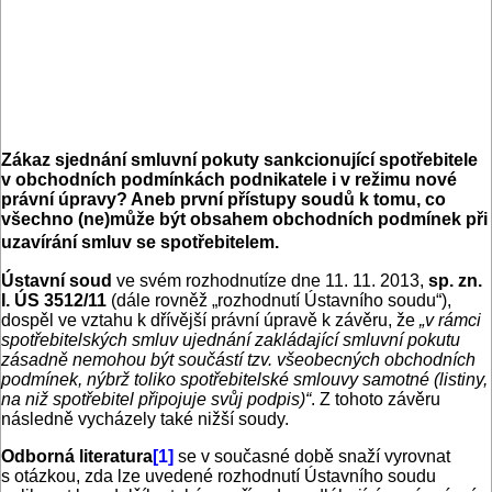
Zákaz sjednání smluvní pokuty sankcionující spotřebitele
v obchodních podmínkách podnikatele i v režimu nové
právní úpravy? Aneb první přístupy soudů k tomu, co
všechno (ne)může být obsahem obchodních podmínek při
uzavírání smluv se spotřebitelem.
Ústavní soud
ve
svém rozhodnutíze dne 11. 11. 2013,
sp. zn.
I. ÚS 3512/11
(dále rovněž „rozhodnutí Ústavního soudu“),
dospěl ve vztahu k dřívější právní úpravě k závěru, že
„v rámci
spotřebitelských smluv ujednání zakládající smluvní pokutu
zásadně nemohou být součástí tzv. všeobecných obchodních
podmínek, nýbrž toliko spotřebitelské smlouvy samotné (listiny,
na niž spotřebitel připojuje svůj podpis)“
. Z tohoto závěru
následně vycházely také nižší soudy.
Odborná literatura
[1]
se v současné době snaží vyrovnat
s otázkou, zda lze uvedené rozhodnutí Ústavního soudu