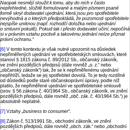
Naopak nesmějí sloužit k tomu, aby do nich v často
nepřehledné, složitě formulované a malým písmem psané
formě skryl dodavatel ujednání, která jsou pro spotřebitele
nevýhodná a o kterých předpokládá, že pozornosti spotřebitele
nejspíše uniknou (např. rozhodčí doložka nebo ujednání
o smluvní pokutě). Pokud tak i přesto dodavatel učiní, nepočíná
si v právním vztahu poctivě a takovému jednání nelze přiznat
právní ochranu.“
[6]
V tomto kontextu je však nutné upozornit na důsledek
nepřiměřených ujednání ve spotřebitelských smlouvách, které
stanoví § 1815 zákona č. 89/2012 Sb., občanský zákoník,
ve znění pozdějších předpisů (dále rovněž „o. z.“ nebo
„občanský zákoník“) tak, že se k nepřiměřenému ujednání
nepřihlíží, ledaže se jej spotřebitel dovolá. To je tedy rozdílné
od důsledků podle staré občanskoprávní úpravy, podle níž
platilo, že nepřiměřené ujednání ve spotřebitelské smlouvě
(srov. § 56 zákona č. 40/1964 Sb., občanský zákoník, ve znění
pozdějších předpisů, dále rovněž „obč. zák. č. 40/1964 Sb.“) je
absolutně neplatné.
[7]
Vztahy
„business to consumer“
.
[8]
Zákon č. 513/1991 Sb., obchodní zákoník, ve znění
pozdějších předpisů, dále rovněž „obch. zák.“ nebo „obchodní