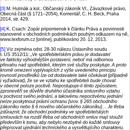
[3]
M. Hulmák a kol.: Občanský zákoník VI., Závazkové právo,
Obecná část (§ 1721–2054), Komentář, C. H. Beck, Praha
2014, str. 429.
[4]
K. Csach: Zopár pripomienok k článku Práva a povinnosti
stanovené v obchodních podmínkách pouhým odkazem na ně,
www.lexforum.cz [online], publikováno 20. 12. 2013.
[5]
Viz zejména odst. 28-30 nálezu Ústavního soudu
I. ÚS 3512/11:
„Ve spotřebitelském právu je dodavatel
ve fakticky výhodnějším postavení, neboť má odbornou
převahu nad spotřebiteli, kterým své služby poskytuje. A proto
kromě omezení vyplývajících z výše uvedeného principu
rovností prostředků lze od dodavatele také očekávat (případně
i vyžadovat), že se ve vztahu ke spotřebiteli bude chovat
v obecné poloze poctivě. Nepostupuje-li tímto způsobem,
zpronevěří se důvěře druhého účastníka smluvního vztahu
v poctivost svého jednání, a takovému nepoctivému jednání
nelze poskytnout právní ochranu [srov. § 265 obchodního
zákoníku nebo § 6 nového občanského zákoníku]… Je třeba
zdůraznit, že obchodní podmínky ve spotřebitelských
smlouvách na rozdíl třeba od obchodních smluv mají sloužit
především k tomu, aby nebylo nezbytné do každé smlouvy
přepisovat ujednání technického a vysvětlujícího charakteru.