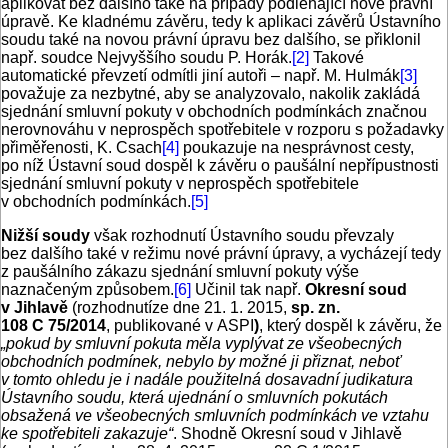
aplikovat bez dalšího také na případy podléhající nové právní
úpravě. Ke kladnému závěru, tedy k aplikaci závěrů Ústavního
soudu také na novou právní úpravu bez dalšího, se přiklonil
např. soudce Nejvyššího soudu P. Horák.
[2]
Takové
automatické převzetí odmítli jiní autoři – např. M. Hulmák
[3]
považuje za nezbytné, aby se analyzovalo, nakolik zakládá
sjednání smluvní pokuty v obchodních podmínkách značnou
nerovnováhu v neprospěch spotřebitele v rozporu s požadavky
přiměřenosti, K. Csach
[4]
poukazuje na nesprávnost cesty,
po níž Ústavní soud dospěl k závěru o paušální nepřípustnosti
sjednání smluvní pokuty v neprospěch spotřebitele
v obchodních podmínkách.
[5]
Nižší soudy
však rozhodnutí Ústavního soudu převzaly
bez dalšího také v režimu nové právní úpravy, a vycházejí tedy
z paušálního zákazu sjednání smluvní pokuty výše
naznačeným způsobem.
[6]
Učinil tak např.
Okresní soud
v Jihlavě
(rozhodnutíze dne 21. 1. 2015,
sp. zn.
108 C 75/2014
, publikované v ASPI
)
, který dospěl k závěru, že
„pokud by smluvní pokuta měla vyplývat ze všeobecných
obchodních podmínek, nebylo by možné ji přiznat, neboť
v tomto ohledu je i nadále použitelná dosavadní judikatura
Ústavního soudu, která ujednání o smluvních pokutách
obsažená ve všeobecných smluvních podmínkách ve vztahu
ke spotřebiteli zakazuje“
. Shodně Okresní soud v Jihlavě