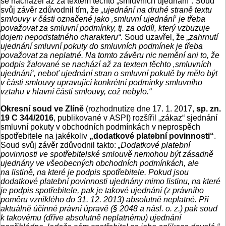
se nacházel až za textem těchto „smluvních ujednání“. Soud
svůj závěr zdůvodnil tím, že
„ujednání na druhé straně textu
smlouvy v části označené jako ‚smluvní ujednání‘ je třeba
považovat za smluvní podmínky, tj. za oddíl, který vzbuzuje
dojem nepodstatného charakteru“
. Soud uzavřel, že
„zahrnutí
ujednání smluvní pokuty do smluvních podmínek je třeba
považovat za neplatné. Na tomto závěru nic nemění ani to, že
podpis žalované se nachází až za textem těchto ‚smluvních
ujednání‘, neboť ujednání stran o smluvní pokutě by mělo být
v části smlouvy upravující konkrétní podmínky smluvního
vztahu v hlavní části smlouvy, což nebylo.“
Okresní soud ve Zlíně
(rozhodnutíze dne 17. 1. 2017,
sp. zn.
19 C 344/2016
, publikované v ASPI) rozšířil „zákaz“ sjednání
smluvní pokuty v obchodních podmínkách v neprospěch
spotřebitele na jakékoliv
„dodatkové platební povinnosti“
.
Soud svůj závěr zdůvodnil takto:
„Dodatkové platební
povinnosti ve spotřebitelské smlouvě nemohou být zásadně
ujednány ve všeobecných obchodních podmínkách, ale
na listině, na které je podpis spotřebitele. Pokud jsou
dodatkové platební povinnosti ujednány mimo listinu, na které
je podpis spotřebitele, pak je takové ujednání (z právního
poměru vzniklého do 31. 12. 2013) absolutně neplatné. Při
aktuálně účinné právní úpravě (§ 2048 a násl. o. z.) pak soud
k takovému (dříve absolutně neplatnému) ujednání