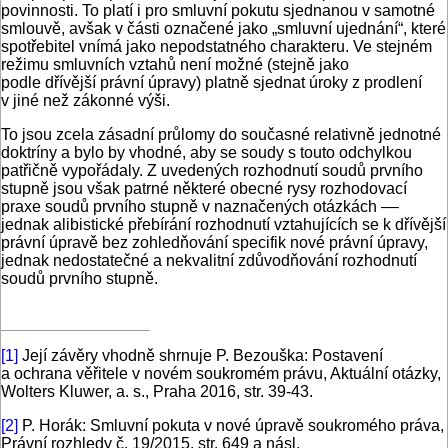
povinnosti. To platí i pro smluvní pokutu sjednanou v samotné
smlouvě, avšak v části označené jako „smluvní ujednání“, které
spotřebitel vnímá jako nepodstatného charakteru. Ve stejném
režimu smluvních vztahů není možné (stejně jako
podle dřívější právní úpravy) platně sjednat úroky z prodlení
v jiné než zákonné výši.
To jsou zcela zásadní průlomy do současné relativně jednotné
doktríny a bylo by vhodné, aby se soudy s touto odchylkou
patřičně vypořádaly. Z uvedených rozhodnutí soudů prvního
stupně jsou však patrné některé obecné rysy rozhodovací
praxe soudů prvního stupně v naznačených otázkách –‒
jednak alibistické přebírání rozhodnutí vztahujících se k dřívější
právní úpravě bez zohledňování specifik nové právní úpravy,
jednak nedostatečné a nekvalitní zdůvodňování rozhodnutí
soudů prvního stupně.
[1]
Její závěry vhodně shrnuje P. Bezouška: Postavení
a ochrana věřitele v novém soukromém právu, Aktuální otázky,
Wolters Kluwer, a. s., Praha 2016, str. 39-43.
[2]
P. Horák: Smluvní pokuta v nové úpravě soukromého práva,
Právní rozhledy č. 19/2015, str. 649 a násl.