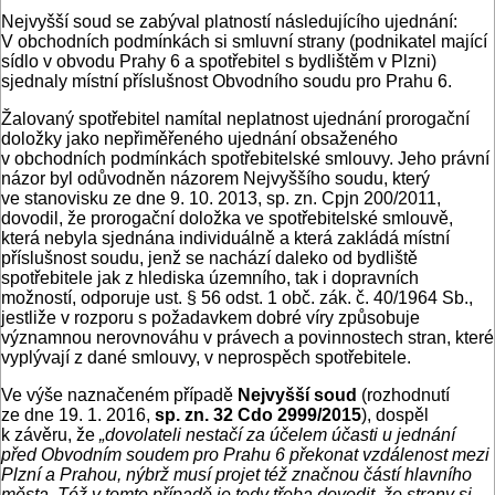
Nejvyšší soud se zabýval platností následujícího ujednání:
V obchodních podmínkách si smluvní strany (podnikatel mající
sídlo v obvodu Prahy 6 a spotřebitel s bydlištěm v Plzni)
sjednaly místní příslušnost Obvodního soudu pro Prahu 6.
Žalovaný spotřebitel namítal neplatnost ujednání prorogační
doložky jako nepřiměřeného ujednání obsaženého
v obchodních podmínkách spotřebitelské smlouvy. Jeho právní
názor byl odůvodněn názorem Nejvyššího soudu, který
ve stanovisku ze dne 9. 10. 2013, sp. zn. Cpjn 200/2011,
dovodil, že prorogační doložka ve spotřebitelské smlouvě,
která nebyla sjednána individuálně a která zakládá místní
příslušnost soudu, jenž se nachází daleko od bydliště
spotřebitele jak z hlediska územního, tak i dopravních
možností, odporuje ust. § 56 odst. 1 obč. zák. č. 40/1964 Sb.,
jestliže v rozporu s požadavkem dobré víry způsobuje
významnou nerovnováhu v právech a povinnostech stran, které
vyplývají z dané smlouvy, v neprospěch spotřebitele.
Ve výše naznačeném případě
Nejvyšší soud
(rozhodnutí
ze dne 19. 1. 2016,
sp. zn. 32 Cdo 2999/2015
), dospěl
k závěru, že
„dovolateli nestačí za účelem účasti u jednání
před Obvodním soudem pro Prahu 6 překonat vzdálenost mezi
Plzní a Prahou, nýbrž musí projet též značnou částí hlavního
města. Též v tomto případě je tedy třeba dovodit, že strany si