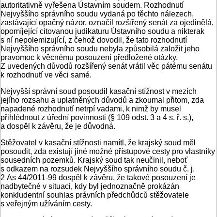
autoritativně vyřešena Ústavním soudem. Rozhodnutí
Nejvyššího správního soudu vydaná po těchto nálezech,
zastávající opačný názor, označil rozšířený senát za ojedinělá,
opomíjející citovanou judikaturu Ústavního soudu a nikterak
s ní nepolemizující, z čehož dovodil, že tato rozhodnutí
Nejvyššího správního soudu nebyla způsobilá založit jeho
pravomoc k věcnému posouzení předložené otázky.
Z uvedených důvodů rozšířený senát vrátil věc pátému senátu
k rozhodnutí ve věci samé.
Nejvyšší správní soud posoudil kasační stížnost v mezích
jejího rozsahu a uplatněných důvodů a zkoumal přitom, zda
napadené rozhodnutí netrpí vadami, k nimž by musel
přihlédnout z úřední povinnosti (§ 109 odst. 3 a 4 s. ř. s.),
a dospěl k závěru, že je důvodná.
Stěžovatel v kasační stížnosti namítl, že krajský soud měl
posoudit, zda existují jiné možné přístupové cesty pro vlastníky
sousedních pozemků. Krajský soud tak neučinil, neboť
s odkazem na rozsudek Nejvyššího správního soudu č. j.
2 As 44/2011-99 dospěl k závěru, že takové posouzení je
nadbytečné v situaci, kdy byl jednoznačně prokázán
konkludentní souhlas právních předchůdců stěžovatele
s veřejným užíváním cesty.