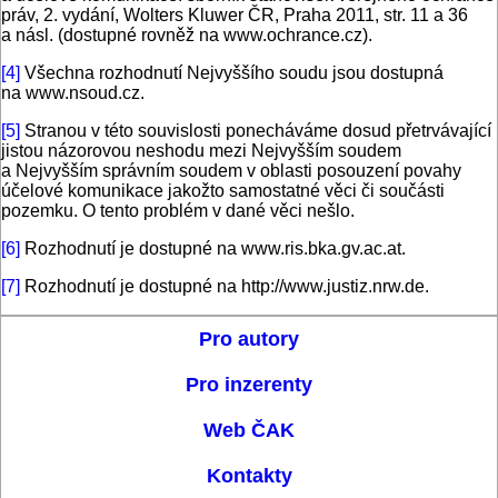
práv, 2. vydání, Wolters Kluwer ČR, Praha 2011, str. 11 a 36
a násl. (dostupné rovněž na www.ochrance.cz).
[4]
Všechna rozhodnutí Nejvyššího soudu jsou dostupná
na www.nsoud.cz.
[5]
Stranou v této souvislosti ponecháváme dosud přetrvávající
jistou názorovou neshodu mezi Nejvyšším soudem
a Nejvyšším správním soudem v oblasti posouzení povahy
účelové komunikace jakožto samostatné věci či součásti
pozemku. O tento problém v dané věci nešlo.
[6]
Rozhodnutí je dostupné na www.ris.bka.gv.ac.at.
[7]
Rozhodnutí je dostupné na http://www.justiz.nrw.de.
Pro autory
Pro inzerenty
Web ČAK
Kontakty