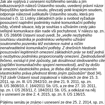
Jak ale vyplývá z usnesení rozšířeného senátu a jím
odkazovaných nálezů Ústavního soudu, uvedený právní názor
Nejvyššího správního soudu, převzatý poté krajským soudem,
odporuje nálezové judikatuře Ústavního soudu, která pro
soulad s čl. 11 Listiny základních práv a svobod vyžaduje
posouzení naplnění podmínky nutné komunikační potřeby
vždy, včetně situace, kdy je souhlas s užíváním cesty jako
veřejné komunikace dán nade vši pochybnost. V nálezu sp. zn.
II. ÚS 268/06 Ústavní soud uvedl, že
„vedle nezbytného
souhlasu vlastníka je podmínkou veřejného užívání
soukromého pozemku též existence nutné a ničím
nenahraditelné komunikační potřeby. Z dnešních hledisek
posuzování legitimních omezení základních práv se totiž jedná
o nezbytnou podmínku proporcionality omezení. Zjednodušeně
řečeno, existují-li jiné způsoby, jak dosáhnout sledovaného cíle
(zajištění komunikačního spojení nemovitostí), aniž by došlo
k omezení vlastnického práva, je třeba dát před omezením
vlastnického práva přednost těmto jiným způsobům“
(bod 34).
Týž závěr Ústavní soud zopakoval v nálezech ze dne 15. 3.
2011, sp. zn. III. ÚS 2942/10, ze dne 21. 9. 2011, sp. zn.
II. ÚS 3608/10, č. 164/2011 Sb. ÚS, a ze dne 27. 10. 2011,
sp. zn. I. ÚS 263/11, č. 184/2011 Sb. ÚS, a odkázal na něj
i v usnesení ze dne 2. 4. 2015, sp. zn. II. ÚS 136/15.
Pátému senátu je známo i usnesení ze dne 25. 2. 2014, sp. zn.