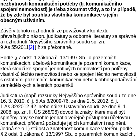
nezbytnosti komunikační potřeby (tj. komunikačního
spojení nemovitostí) je třeba zkoumat vždy, a to i v případě,
že by zde byl souhlas vlastníka komunikace s jejím
obecným užíváním.
Závěry tohoto rozhodnutí lze považovat v kontextu
převažujícího názoru judikatury a odborné literatury za správné
a rozhodnutí Nejvyššího správního soudu sp. zn.
9 As 55/2011
[2]
již za překonané.
Podle § 7 odst. 1 zákona č. 13/1997 Sb., o pozemních
komunikacích, účelová komunikace je pozemní komunikace,
která slouží ke spojení jednotlivých nemovitostí pro potřeby
vlastníků těchto nemovitostí nebo ke spojení těchto nemovitostí
s ostatními pozemními komunikacemi nebo k obhospodařování
zemědělských a lesních pozemků.
Judikatura (např. rozsudky Nejvyššího správního soudu ze dne
16. 3. 2010, č. j. 5 As 3/2009-76, ze dne 2. 5. 2012, č. j.
1 As 32/2012-42, nebo nález Ústavního soudu ze dne 9. 1.
2008, sp. zn. II. ÚS 268/06) dovodila znaky, které musí být
splněny, aby se mohlo jednat o veřejně přístupnou účelovou
komunikaci, přičemž požaduje jejich kumulativní naplnění.
Jedná se o 1) stálost a znatelnost komunikace v terénu podle
§ 2 odst. 1 zákona č. 13/1997 Sb., o pozemních komunikacích,