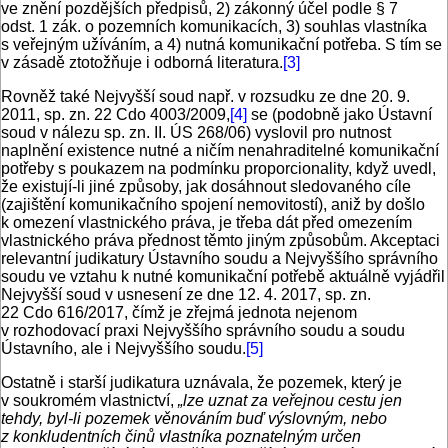
ve znění pozdějších předpisů, 2) zákonný účel podle § 7
odst. 1 zák. o pozemních komunikacích, 3) souhlas vlastníka
s veřejným užíváním, a 4) nutná komunikační potřeba. S tím se
v zásadě ztotožňuje i odborná literatura.
[3]
Rovněž také Nejvyšší soud např. v rozsudku ze dne 20. 9.
2011, sp. zn. 22 Cdo 4003/2009,
[4]
se (podobně jako Ústavní
soud v nálezu sp. zn. II. ÚS 268/06) vyslovil pro nutnost
naplnění existence nutné a ničím nenahraditelné komunikační
potřeby s poukazem na podmínku proporcionality, když uvedl,
že existují-li jiné způsoby, jak dosáhnout sledovaného cíle
(zajištění komunikačního spojení nemovitostí), aniž by došlo
k omezení vlastnického práva, je třeba dát před omezením
vlastnického práva přednost těmto jiným způsobům. Akceptaci
relevantní judikatury Ústavního soudu a Nejvyššího správního
soudu ve vztahu k nutné komunikační potřebě aktuálně vyjádřil
Nejvyšší soud v usnesení ze dne 12. 4. 2017, sp. zn.
22 Cdo 616/2017, čímž je zřejmá jednota nejenom
v rozhodovací praxi Nejvyššího správního soudu a soudu
Ústavního, ale i Nejvyššího soudu.
[5]
Ostatně i starší judikatura uznávala, že pozemek, který je
v soukromém vlastnictví,
„lze uznat za veřejnou cestu jen
tehdy, byl-li pozemek věnováním buď výslovným, nebo
z konkludentních činů vlastníka poznatelným určen