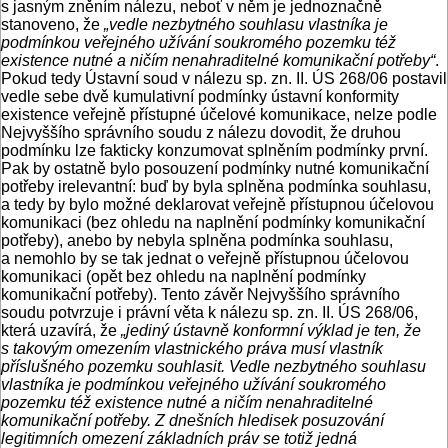
s jasným zněním nálezu, neboť v něm je jednoznačně
stanoveno, že
„vedle nezbytného souhlasu vlastníka je
podmínkou veřejného užívání soukromého pozemku též
existence nutné a ničím nenahraditelné komunikační potřeby“
.
Pokud tedy Ústavní soud v nálezu sp. zn. II. ÚS 268/06 postavil
vedle sebe dvě kumulativní podmínky ústavní konformity
existence veřejně přístupné účelové komunikace, nelze podle
Nejvyššího správního soudu z nálezu dovodit, že druhou
podmínku lze fakticky konzumovat splněním podmínky první.
Pak by ostatně bylo posouzení podmínky nutné komunikační
potřeby irelevantní: buď by byla splněna podmínka souhlasu,
a tedy by bylo možné deklarovat veřejně přístupnou účelovou
komunikaci (bez ohledu na naplnění podmínky komunikační
potřeby), anebo by nebyla splněna podmínka souhlasu,
a nemohlo by se tak jednat o veřejně přístupnou účelovou
komunikaci (opět bez ohledu na naplnění podmínky
komunikační potřeby). Tento závěr Nejvyššího správního
soudu potvrzuje i právní věta k nálezu sp. zn. II. ÚS 268/06,
která uzavírá, že
„jediný ústavně konformní výklad je ten, že
s takovým omezením vlastnického práva musí vlastník
příslušného pozemku souhlasit. Vedle nezbytného souhlasu
vlastníka je podmínkou veřejného užívání soukromého
pozemku též existence nutné a ničím nenahraditelné
komunikační potřeby. Z dnešních hledisek posuzování
legitimních omezení základních práv se totiž jedná