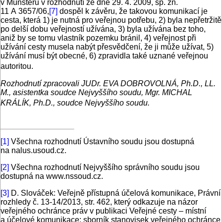
v Münsteru v rozhodnutí ze dne 29. 4. 2009, sp. zn.
11 A 3657/06,
[7]
dospěl k závěru, že takovou komunikací je
cesta, která 1) je nutná pro veřejnou potřebu, 2) byla nepřetržitě
po delší dobu veřejností užívána, 3) byla užívána bez toho,
aniž by se tomu vlastník pozemku bránil, 4) veřejnost při
užívání cesty musela nabýt přesvědčení, že ji může užívat, 5)
užívání musí být obecné, 6) zpravidla také uznané veřejnou
autoritou.
Rozhodnutí zpracovali JUDr. EVA DOBROVOLNÁ, Ph.D., LL.
M., asistentka soudce Nejvyššího soudu, Mgr. MICHAL
KRÁLÍK, Ph.D., soudce Nejvyššího soudu.
[1]
Všechna rozhodnutí Ústavního soudu jsou dostupná
na nalus.usoud.cz.
[2]
Všechna rozhodnutí Nejvyššího správního soudu jsou
dostupná na www.nssoud.cz.
[3]
D. Slováček: Veřejně přístupná účelová komunikace, Právní
rozhledy č. 13-14/2013, str. 462, který odkazuje na názor
veřejného ochránce práv v publikaci Veřejné cesty – místní
a účelové komunikace: sborník stanovisek veřejného ochránce