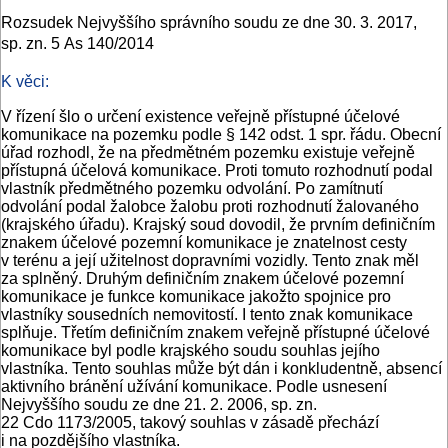
Rozsudek Nejvyššího správního soudu ze dne 30. 3. 2017,
sp. zn. 5 As 140/2014
K věci:
V řízení šlo o určení existence veřejně přístupné účelové
komunikace na pozemku podle § 142 odst. 1 spr. řádu. Obecní
úřad rozhodl, že na předmětném pozemku existuje veřejně
přístupná účelová komunikace. Proti tomuto rozhodnutí podal
vlastník předmětného pozemku odvolání. Po zamítnutí
odvolání podal žalobce žalobu proti rozhodnutí žalovaného
(krajského úřadu). Krajský soud dovodil, že prvním definičním
znakem účelové pozemní komunikace je znatelnost cesty
v terénu a její užitelnost dopravními vozidly. Tento znak měl
za splněný. Druhým definičním znakem účelové pozemní
komunikace je funkce komunikace jakožto spojnice pro
vlastníky sousedních nemovitostí. I tento znak komunikace
splňuje. Třetím definičním znakem veřejně přístupné účelové
komunikace byl podle krajského soudu souhlas jejího
vlastníka. Tento souhlas může být dán i konkludentně, absencí
aktivního bránění užívání komunikace. Podle usnesení
Nejvyššího soudu ze dne 21. 2. 2006, sp. zn.
22 Cdo 1173/2005, takový souhlas v zásadě přechází
i na pozdějšího vlastníka.