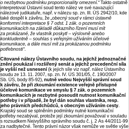
o nezbytnou podmínku proporcionality omezení.“
Takto ostatně
interpretoval Ústavní soud tento nález ve své navazující
nálezové judikatuře, např. v nálezu sp. zn. III. ÚS 2942/10, kde
také dospěl k závěru, že
„obecný soud v rámci ústavně
konformní interpretace § 7 odst. 1 zák. o pozemních
komunikacích na základě důkazního řízení musí mít
za prokázané, že vlastník poskytl – výslovně anebo
konkludentně – souhlas s veřejným užíváním účelové
komunikace, a dále musí mít za prokázanou podmínku
potřebnosti“
.
Citované nálezy Ústavního soudu, na jejichž jednoznačné
znění poukázal i rozšířený senát a jejichž precedenční síla
je vyšší než usnesení
(k jejich síle viz např. nález Ústavního
soudu ze 13. 11. 2007, sp. zn. IV. ÚS 301/05, č. 190/2007
Sb. ÚS, body 85-92),
nutně vedou Nejvyšší správní soud
k závěru, že při zkoumání existence veřejně přístupné
účelové komunikace ve smyslu § 7 zák. o pozemních
komunikacích je nezbytné posoudit nutnost komunikační
potřeby i v případě, že byl dán souhlas vlastníka, resp.
jeho právních předchůdců, s obecným užíváním cesty
.
Krajský soud se splněním podmínky nutné komunikační
potřeby nezabýval, protože její zkoumání považoval v souladu
s rozsudkem Nejvyššího správního soudu č. j. 2 As 44/2011-99
za nadbytečné. Tento právní názor však nemůže ve světle výše