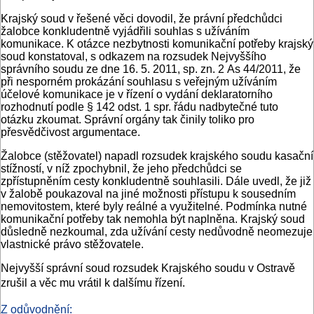
Krajský soud v řešené věci dovodil, že právní předchůdci
žalobce konkludentně vyjádřili souhlas s užíváním
komunikace. K otázce nezbytnosti komunikační potřeby krajský
soud konstatoval, s odkazem na rozsudek Nejvyššího
správního soudu ze dne 16. 5. 2011, sp. zn. 2 As 44/2011, že
při nesporném prokázání souhlasu s veřejným užíváním
účelové komunikace je v řízení o vydání deklaratorního
rozhodnutí podle § 142 odst. 1 spr. řádu nadbytečné tuto
otázku zkoumat. Správní orgány tak činily toliko pro
přesvědčivost argumentace.
Žalobce (stěžovatel) napadl rozsudek krajského soudu kasační
stížností, v níž zpochybnil, že jeho předchůdci se
zpřístupněním cesty konkludentně souhlasili. Dále uvedl, že již
v žalobě poukazoval na jiné možnosti přístupu k sousedním
nemovitostem, které byly reálné a využitelné. Podmínka nutné
komunikační potřeby tak nemohla být naplněna. Krajský soud
důsledně nezkoumal, zda užívání cesty nedůvodně ne­omezuje
vlastnické právo stěžovatele.
Nejvyšší správní soud rozsudek Krajského soudu v Ostravě
zrušil a věc mu vrátil k dalšímu řízení.
Z odůvodnění: