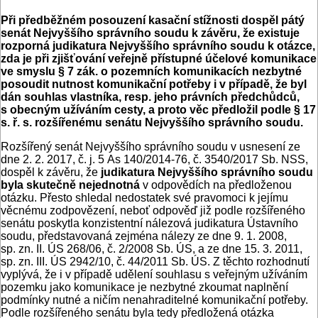
Při předběžném posouzení kasační stížnosti dospěl pátý
senát Nejvyššího správního soudu k závěru, že existuje
rozporná judikatura Nejvyššího správního soudu k otázce,
zda je při zjišťování veřejně přístupné účelové komunikace
ve smyslu § 7 zák. o pozemních komunikacích nezbytné
posoudit nutnost komunikační potřeby i v případě, že byl
dán souhlas vlastníka, resp. jeho právních předchůdců,
s obecným užíváním cesty, a proto věc předložil podle § 17
s. ř. s. rozšířenému senátu Nejvyššího správního soudu.
Rozšířený senát Nejvyššího správního soudu v usnesení ze
dne 2. 2. 2017, č. j. 5 As 140/2014-76, č. 3540/2017 Sb. NSS,
dospěl k závěru, že
judikatura Nejvyššího správního soudu
byla skutečně nejednotná
v odpovědích na předloženou
otázku. Přesto shledal nedostatek své pravomoci k jejímu
věcnému zodpovězení, neboť odpověď již podle rozšířeného
senátu poskytla konzistentní nálezová judikatura Ústavního
soudu, představovaná zejména nálezy ze dne 9. 1. 2008,
sp. zn. II. ÚS 268/06, č. 2/2008 Sb. ÚS, a ze dne 15. 3. 2011,
sp. zn. III. ÚS 2942/10, č. 44/2011 Sb. ÚS. Z těchto rozhodnutí
vyplývá, že i v případě udělení souhlasu s veřejným užíváním
pozemku jako komunikace je nezbytné zkoumat naplnění
podmínky nutné a ničím nenahraditelné komunikační potřeby.
Podle rozšířeného senátu byla tedy předložená otázka