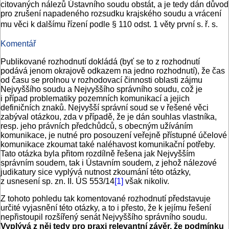
citovaných nálezů Ústavního soudu obstát, a je tedy dán důvod
pro zrušení napadeného rozsudku krajského soudu a vrácení
mu věci k dalšímu řízení podle § 110 odst. 1 věty první s. ř. s.
Komentář
Publikované rozhodnutí dokládá (byť se to z rozhodnutí
podává jenom okrajově odkazem na jedno rozhodnutí), že čas
od času se prolnou v rozhodovací činnosti oblasti zájmu
Nejvyššího soudu a Nejvyššího správního soudu, což je
i případ problematiky pozemních komunikací a jejich
definičních znaků. Nejvyšší správní soud se v řešené věci
zabýval otázkou, zda v případě, že je dán souhlas vlastníka,
resp. jeho právních předchůdců, s obecným užíváním
komunikace, je nutné pro posouzení veřejně přístupné účelové
komunikace zkoumat také naléhavost komunikační potřeby.
Tato otázka byla přitom rozdílně řešena jak Nejvyšším
správním soudem, tak i Ústavním soudem, z jehož nálezové
judikatury sice vyplývá nutnost zkoumání této otázky,
z usnesení sp. zn. II. ÚS 553/14
[1]
však nikoliv.
Z tohoto pohledu tak komentované rozhodnutí představuje
určité vyjasnění této otázky, a to i přesto, že k jejímu řešení
nepřistoupil rozšířený senát Nejvyššího správního soudu.
Vyplývá z něj tedy pro praxi relevantní závěr, že podmínku