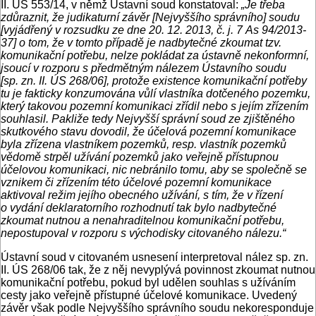
II. ÚS 553/14, v němž Ústavní soud konstatoval:
„Je třeba
zdůraznit, že judikaturní závěr [Nejvyššího správního] soudu
[vyjádřený v rozsudku ze dne 20. 12. 2013, č. j. 7 As 94/2013-
37] o tom, že v tomto případě je nadbytečné zkoumat tzv.
komunikační potřebu, nelze pokládat za ústavně nekonformní,
jsoucí v rozporu s předmětným nálezem Ústavního soudu
[sp. zn. II. ÚS 268/06], protože existence komunikační potřeby
tu je fakticky konzumována vůlí vlastníka dotčeného pozemku,
který takovou pozemní komunikaci zřídil nebo s jejím zřízením
souhlasil. Pakliže tedy Nejvyšší správní soud ze zjištěného
skutkového stavu dovodil, že účelová pozemní komunikace
byla zřízena vlastníkem pozemků, resp. vlastník pozemků
vědomě strpěl užívání pozemků jako veřejně přístupnou
účelovou komunikaci, nic nebránilo tomu, aby se společně se
vznikem či zřízením této účelové pozemní komunikace
aktivoval režim jejího obecného užívání, s tím, že v řízení
o vydání deklaratorního rozhodnutí tak bylo nadbytečné
zkoumat nutnou a nenahraditelnou komunikační potřebu,
nepostupoval v rozporu s východisky citovaného nálezu.“
Ústavní soud v citovaném usnesení interpretoval nález sp. zn.
II. ÚS 268/06 tak, že z něj nevyplývá povinnost zkoumat nutnou
komunikační potřebu, pokud byl udělen souhlas s užíváním
cesty jako veřejně přístupné účelové komunikace. Uvedený
závěr však podle Nejvyššího správního soudu nekoresponduje