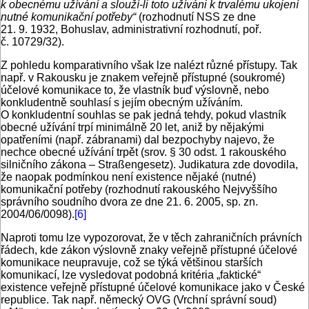
k obecnému užívání a slouží-li toto užíváni k trvalému ukojení
nutné komunikační potřeby“
(rozhodnutí NSS ze dne
21. 9. 1932, Bohuslav, administrativní rozhodnutí, poř.
č. 10729/32).
Z pohledu komparativního však lze nalézt různé přístupy. Tak
např. v Rakousku je znakem veřejně přístupné (soukromé)
účelové komunikace to, že vlastník buď výslovně, nebo
konkludentně souhlasí s jejím obecným užíváním.
O konkludentní souhlas se pak jedná tehdy, pokud vlastník
obecné užívání trpí minimálně 20 let, aniž by nějakými
opatřeními (např. zábranami) dal bezpochyby najevo, že
nechce obecné užívání trpět (srov. § 30 odst. 1 rakouského
silničního zákona – Straßengesetz). Judikatura zde dovodila,
že naopak podmínkou není existence nějaké (nutné)
komunikační potřeby (rozhodnutí rakouského Nejvyššího
správního soudního dvora ze dne 21. 6. 2005, sp. zn.
2004/06/0098).
[6]
Naproti tomu lze vypozorovat, že v těch zahraničních právních
řádech, kde zákon výslovně znaky veřejně přístupné účelové
komunikace neupravuje, což se týká většinou starších
komunikací, lze vysledovat podobná kritéria „faktické“
existence veřejně přístupné účelové komunikace jako v České
republice. Tak např. německý OVG (Vrchní správní soud)