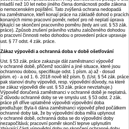
mladší než 10 let nebo jiného člena domácnosti podle zákona
o nemocenském pojištění. Tato zvýšená ochrana nedopadá
na zaměstnance, kteří konají práce na základě dohod o pracích
konaných mimo pracovní poměr, neboť pro ně neplatí úprava
týkající se skončení pracovního poměru (tedy ani ust. § 53 zák.
práce). Způsob zrušení právního vztahu založeného dohodou
o pracovní činnosti nebo dohodou o provedení práce upravuje
ust. § 77 odst. 4 zák. práce.
Zákaz výpovědi a ochranná doba v době ošetřování
Ust. § 53 zák. práce zakazuje dát zaměstnanci výpověď
v ochranné době, přičemž sociální a jiné situace, které jsou
ochrannou dobou, specifikuje odst. 1 písm. a) až - dosud
písm. e) - a od 1. 6. 2018 nově též písm. f). (Ust. § 54 zák. práce
pak stanoví druhy výpovědi, resp. výpovědní důvody, na které
se zákaz výpovědi dle ust. § 53 zák. práce nevztahuje.)
Výpověď doručená zaměstnanci v ochranné době je neplatná.
Z důvodu ochranné doby se ve smyslu ust. § 53 odst. 2 zák.
práce při dříve uplatněné výpovědi výpovědní doba
prodlužuje: Byla-li dána zaměstnanci výpověď před počátkem
ochranné doby tak, že by výpovědní doba měla uplynout
v ochranné době, ochranná doba se do výpovědní doby
nezapočítává; pracovní poměr skončí teprve uplynutím
zbývající části výpovědní doby po skončení ochranné doby,