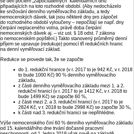
se dělí počtem „započitatelných“ kalendářních dnů
připadajících na toto rozhodné období. (Aby nedocházelo
ke snižování denního vyměřovacího základu, a tedy
nemocenských dávek, tak jsou některé dny pro zápočet
do rozhodného období vyloučeny – nepočítají se např. dny
čerpání neplaceného volna, právě doba čerpání
nemocenských dávek aj. – viz ust. § 18 odst. 7 zákona
o nemocenském pojištění.) Takto stanovený průměrný denní
příjem se upravuje (redukuje) pomocí tří redukčních hranic
na denní vyměřovací základ.
Redukce se provede tak, že se započte
do 1. redukční hranice (v r. 2017 to je 942 Kč, v r. 2018
to bude 1000 Kč) 90 % denního vyměřovacího
základu,
z části denního vyměřovacího základu mezi 1. a 2.
redukční hranicí (v r. 2017 to je 1412 Kč, v r. 2018 to
bude 1499 Kč) se započte 60 %,
z části mezi 2. a 3. redukční hranicí (v r. 2017 to je
2824 Kč, v r. 2018 to bude 2998 Kč) se započte 30 %,
k části nad 3. redukční hranici se nepřihlédne.
Výše nemocenského činí 60 % denního vyměřovacího základu
od 15. kalendářního dne trvání dočasné pracovní
neschopnosti, od 1. ledna 2018 však nově na základě