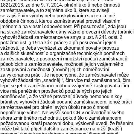
1821/2013, ze dne 9. 7. 2014, plnění úkolů nebo činnosti
zaměstnavatele, a to zejména úkolů, které souvisejí
se zajištěním výroby nebo poskytováním služeb, a jiné
obdobné činnosti, kterou zaměstnavatel provádí vlastním
jménem a na vlastní odpovědnost. Při posuzování, zda jsou
na straně zaměstnavatele dány vážné provozní důvody (bránící
vyhovět žádosti zaměstnance ve smyslu ust. § 241 odst. 2
potažmo ust. § 191a zák. práce) a při posuzování jejich
vážnosti, je třeba vycházet ze zkoumání povahy provozu
a dalších skutečností o organizačně technických poměrech
zaměstnavatele, z posouzení množství (počtu) zaměstnanců
působících u zaměstnavatele, možností jejich vzájemného
zastupování a možnosti (úrovně) jejich odměňování
za vykonanou práci. Je nepochybné, že zaměstnavatel může
vyhovět žádosti tím „snadněji“, čím více má zaměstnanců, čím
lépe se jeho zaměstnanci mohou vzájemně zastupovat a čím
více má peněžních prostředků použitelných pro jejich
odměňování, a že vážné provozní důvody nemohou nikdy
bránit ve vyhovění žádosti podané zaměstnancem, jehož práci
zaměstnavatel pro plnění svých úkolů nebo činnosti
nepotřebuje vůbec. Nejvyšší soud ČR v odůvodnění svého
shora zmíněného rozhodnutí, pokud šlo o zaměstnancem
požadovanou kratší pracovní dobu, výslovně uvedl, že řešením
může být také přijetí dalšího zaměstnance na nižší (kratší)