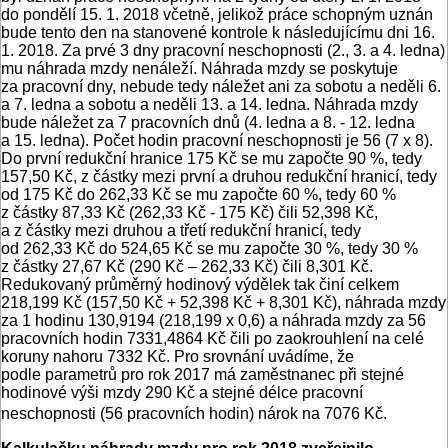
do pondělí 15. 1. 2018 včetně, jelikož práce schopným uznán
bude tento den na stanovené kontrole k následujícímu dni 16.
1. 2018. Za prvé 3 dny pracovní neschopnosti (2., 3. a 4. ledna)
mu náhrada mzdy nenáleží. Náhrada mzdy se poskytuje
za pracovní dny, nebude tedy náležet ani za sobotu a neděli 6.
a 7. ledna a sobotu a neděli 13. a 14. ledna. Náhrada mzdy
bude náležet za 7 pracovních dnů (4. ledna a 8. - 12. ledna
a 15. ledna). Počet hodin pracovní neschopnosti je 56 (7 x 8).
Do první redukční hranice 175 Kč se mu započte 90 %, tedy
157,50 Kč, z částky mezi první a druhou redukční hranicí, tedy
od 175 Kč do 262,33 Kč se mu započte 60 %, tedy 60 %
z částky 87,33 Kč (262,33 Kč - 175 Kč) čili 52,398 Kč,
a z částky mezi druhou a třetí redukční hranicí, tedy
od 262,33 Kč do 524,65 Kč se mu započte 30 %, tedy 30 %
z částky 27,67 Kč (290 Kč – 262,33 Kč) čili 8,301 Kč.
Redukovaný průměrný hodinový výdělek tak činí celkem
218,199 Kč (157,50 Kč + 52,398 Kč + 8,301 Kč), náhrada mzdy
za 1 hodinu 130,9194 (218,199 x 0,6) a náhrada mzdy za 56
pracovních hodin 7331,4864 Kč čili po zaokrouhlení na celé
koruny nahoru 7332 Kč. Pro srovnání uvádíme, že
podle parametrů pro rok 2017 má zaměstnanec při stejné
hodinové výši mzdy 290 Kč a stejné délce pracovní
neschopnosti (56 pracovních hodin) nárok na 7076 Kč.