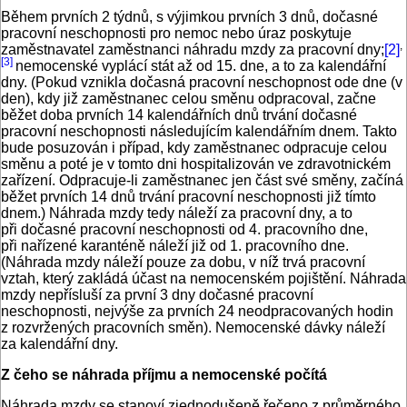
Během prvních 2 týdnů, s výjimkou prvních 3 dnů, dočasné
pracovní neschopnosti pro nemoc nebo úraz poskytuje
,
zaměstnavatel zaměstnanci náhradu mzdy za pracovní dny;
[2]
[3]
nemocenské vyplácí stát až od 15. dne, a to za kalendářní
dny. (Pokud vznikla dočasná pracovní neschopnost ode dne (v
den), kdy již zaměstnanec celou směnu odpracoval, začne
běžet doba prvních 14 kalendářních dnů trvání dočasné
pracovní neschopnosti následujícím kalendářním dnem. Takto
bude posuzován i případ, kdy zaměstnanec odpracuje celou
směnu a poté je v tomto dni hospitalizován ve zdravotnickém
zařízení. Odpracuje-li zaměstnanec jen část své směny, začíná
běžet prvních 14 dnů trvání pracovní neschopnosti již tímto
dnem.) Náhrada mzdy tedy náleží za pracovní dny, a to
při dočasné pracovní neschopnosti od 4. pracovního dne,
při nařízené karanténě náleží již od 1. pracovního dne.
(Náhrada mzdy náleží pouze za dobu, v níž trvá pracovní
vztah, který zakládá účast na nemocenském pojištění. Náhrada
mzdy nepřísluší za první 3 dny dočasné pracovní
neschopnosti, nejvýše za prvních 24 neodpracovaných hodin
z rozvržených pracovních směn). Nemocenské dávky náleží
za kalendářní dny.
Z čeho se náhrada příjmu a nemocenské počítá
Náhrada mzdy se stanoví zjednodušeně řečeno z průměrného