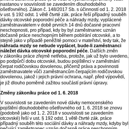
nastanou v souvislosti se zavedením dlouhodobého
ošetřovného). Zákon č. 148/2017 Sb. s účinností od 1. 2. 2018
v ust. § 192 odst. 1 větě čtvrté zák. práce řeší případný souběh
dávky otcovské poporodní péče a náhrady mzdy, vyplácené
zaměstnavatelem v době prvních 14 dnů dočasné pracovní
neschopnosti, pro případ, kdy by byl zaměstnanec uznán
dočasně práce neschopným během pobírání otcovské, a to
stejně jako v případě peněžité pomoci v mateřství, tedy tak, že
náhrada mzdy se nebude vyplácet, bude-li zaměstnanci
náležet dávka otcovské poporodní péče.
Dalších změn
v zákoníku práce zřejmě netřeba, protože, jak už bylo uvedeno,
po podpůrčí dobu otcovské, budou pojištěnci v zaměstnání
čerpat rodičovskou dovolenou, přičemž práva a povinnosti
zaměstnavatele vůči zaměstnancům čerpajícím rodičovskou
dovolenou, jakož i jejich právní ochrana, např. před výpovědí,
je již dlouho poměrně zažitou součástí právní úpravy.
Změny zákoníku práce od 1. 6. 2018
V souvislosti se zavedením nové dávky nemocenského
pojištění dlouhodobého ošetřovného od 1. 6. 2018 se znovu
(podobně jako od 1. 2. 2018 v souvislosti se zavedením
otcovské) řeší v ust. § 192 odst. 1 větě čtvrté zák. práce
případný souběh této sociální dávky a náhrady mzdy, kdyby byl
pečující zaměstnanec uznán dočasně práce neschopným.