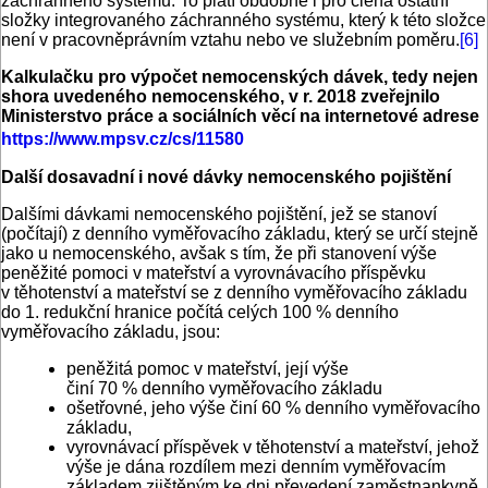
záchranného systému. To platí obdobně i pro člena ostatní
složky integrovaného záchranného systému, který k této složce
není v pracovněprávním vztahu nebo ve služebním poměru.
[6]
Kalkulačku pro výpočet nemocenských dávek, tedy nejen
shora uvedeného nemocenského, v r. 2018 zveřejnilo
Ministerstvo práce a sociálních věcí na internetové adrese
https://www.mpsv.cz/cs/11580
Další dosavadní i nové dávky nemocenského pojištění
Dalšími dávkami nemocenského pojištění, jež se stanoví
(počítají) z denního vyměřovacího základu, který se určí stejně
jako u nemocenského, avšak s tím, že při stanovení výše
peněžité pomoci v mateřství a vyrovnávacího příspěvku
v těhotenství a mateřství se z denního vyměřovacího základu
do 1. redukční hranice počítá celých 100 % denního
vyměřovacího základu, jsou:
peněžitá pomoc v mateřství, její výše
činí 70 % denního vyměřovacího základu
ošetřovné, jeho výše činí 60 % denního vyměřovacího
základu,
vyrovnávací příspěvek v těhotenství a mateřství, jehož
výše je dána rozdílem mezi denním vyměřovacím
základem zjištěným ke dni převedení zaměstnankyně