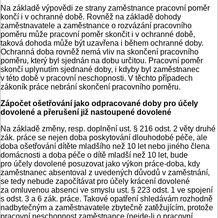
Na základě výpovědi ze strany zaměstnance pracovní poměr
končí i v ochranné době. Rovněž na základě dohody
zaměstnavatele a zaměstnance o rozvázání pracovního
poměru může pracovní poměr skončit i v ochranné době,
taková dohoda může být uzavřena i během ochranné doby.
Ochranná doba rovněž nemá vliv na skončení pracovního
poměru, který byl sjednán na dobu určitou. Pracovní poměr
skončí uplynutím sjednané doby, i kdyby byl zaměstnanec
v této době v pracovní neschopnosti. V těchto případech
zákoník práce nebrání skončení pracovního poměru.
Zápočet ošetřování jako odpracované doby pro účely
dovolené a přerušení již nastoupené dovolené
Na základě změny, resp. doplnění ust. § 216 odst. 2 věty druhé
zák. práce se nejen doba poskytování dlouhodobé péče, ale
doba ošetřování dítěte mladšího než 10 let nebo jiného člena
domácnosti a doba péče o dítě mladší než 10 let, bude
pro účely dovolené posuzovat jako výkon práce-doba, kdy
zaměstnanec absentoval z uvedených důvodů v zaměstnání,
se tedy nebude započítávat pro účely krácení dovolené
za omluvenou absenci ve smyslu ust. § 223 odst. 1 ve spojení
s odst. 3 a 6 zák. práce. Takové opatření shledávám rozhodně
nadbytečným a zaměstnavatele zbytečně zatěžujícím, protože
pracovní neschopnost zaměstnance (nejde-li o pracovní