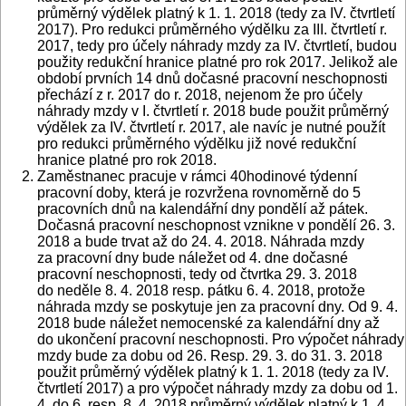
průměrný výdělek platný k 1. 1. 2018 (tedy za IV. čtvrtletí
2017). Pro redukci průměrného výdělku za III. čtvrtletí r.
2017, tedy pro účely náhrady mzdy za IV. čtvrtletí, budou
použity redukční hranice platné pro rok 2017. Jelikož ale
období prvních 14 dnů dočasné pracovní neschopnosti
přechází z r. 2017 do r. 2018, nejenom že pro účely
náhrady mzdy v I. čtvrtletí r. 2018 bude použit průměrný
výdělek za IV. čtvrtletí r. 2017, ale navíc je nutné použít
pro redukci průměrného výdělku již nové redukční
hranice platné pro rok 2018.
Zaměstnanec pracuje v rámci 40hodinové týdenní
pracovní doby, která je rozvržena rovnoměrně do 5
pracovních dnů na kalendářní dny pondělí až pátek.
Dočasná pracovní neschopnost vznikne v pondělí 26. 3.
2018 a bude trvat až do 24. 4. 2018. Náhrada mzdy
za pracovní dny bude náležet od 4. dne dočasné
pracovní neschopnosti, tedy od čtvrtka 29. 3. 2018
do neděle 8. 4. 2018 resp. pátku 6. 4. 2018, protože
náhrada mzdy se poskytuje jen za pracovní dny. Od 9. 4.
2018 bude náležet nemocenské za kalendářní dny až
do ukončení pracovní neschopnosti. Pro výpočet náhrady
mzdy bude za dobu od 26. Resp. 29. 3. do 31. 3. 2018
použit průměrný výdělek platný k 1. 1. 2018 (tedy za IV.
čtvrtletí 2017) a pro výpočet náhrady mzdy za dobu od 1.
4. do 6. resp. 8. 4. 2018 průměrný výdělek platný k 1. 4.