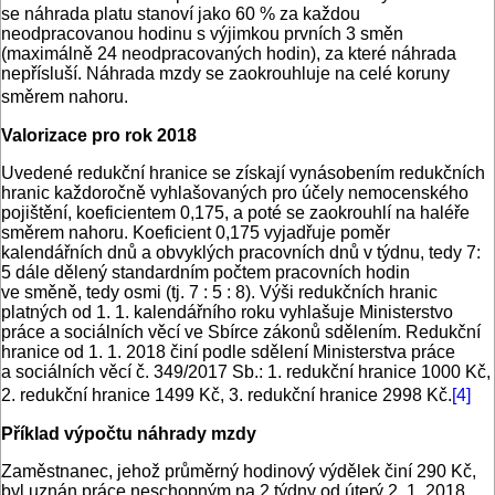
se náhrada platu stanoví jako 60 % za každou
neodpracovanou hodinu s výjimkou prvních 3 směn
(maximálně 24 neodpracovaných hodin), za které náhrada
nepřísluší. Náhrada mzdy se zaokrouhluje na celé koruny
směrem nahoru.
Valorizace pro rok 2018
Uvedené redukční hranice se získají vynásobením redukčních
hranic každoročně vyhlašovaných pro účely nemocenského
pojištění, koeficientem 0,175, a poté se zaokrouhlí na haléře
směrem nahoru. Koeficient 0,175 vyjadřuje poměr
kalendářních dnů a obvyklých pracovních dnů v týdnu, tedy 7:
5 dále dělený standardním počtem pracovních hodin
ve směně, tedy osmi (tj. 7 : 5 : 8). Výši redukčních hranic
platných od 1. 1. kalendářního roku vyhlašuje Ministerstvo
práce a sociálních věcí ve Sbírce zákonů sdělením. Redukční
hranice od 1. 1. 2018 činí podle sdělení Ministerstva práce
a sociálních věcí č. 349/2017 Sb.: 1. redukční hranice 1000 Kč,
2. redukční hranice 1499 Kč, 3. redukční hranice 2998 Kč.
[4]
Příklad výpočtu náhrady mzdy
Zaměstnanec, jehož průměrný hodinový výdělek činí 290 Kč,
byl uznán práce neschopným na 2 týdny od úterý 2. 1. 2018