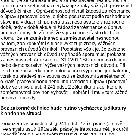
k tomu, že se zaměstnanec a zaměstnavatel neshodnou na
tom, zda konkrétní situace vykazuje znaky vážných provozních
důvodů či nikoli. Oprávněnost odmítnutí žádosti zaměstnance
o úpravu pracovní doby je třeba posuzovat podle rozhodného
stavu individuálních poměrů u zaměstnavatele v rozhodné
době, tedy v době aktuální žádosti zaměstnance o úpravu
pracovní doby. Je zřejmé, že v praxi bude často docházet
k tomu, že se zaměstnanec a zaměstnavatel neshodnou
na tom, zda konkrétní situace vykazuje znaky vážných
provozních důvodů či nikoli. Podstatné však je, že existenci
vážných provozních důvodů v případě sporu musí prokázat
zaměstnavatel. Ani zákon č. 310/2017 Sb. nepřináší definici
nebo demonstrativní výčet vážných provozních důvodů. Při
jejich určení si tedy bude nutno v praxi vypomoci judikaturou,
vzniklou především v souvislosti se žádostmi zaměstnanců
o kratší pracovní dobu nebo jinou vhodnou úpravu pracovní
doby ve smyslu ust. § 241 odst. 2 zákoníku práce, které je
zaměstnavatel povinen vyhovět – nebrání-li mu v tom vážné
provozní důvody.
Bez zákonné definice bude nutno vycházet z judikatury
k obdobné situaci
Provozem ve smyslu ust. § 241 odst. 2 zák. práce (a nově
i ve smyslu ust. § 191a zák. práce) je třeba rozumět, jak určil
Nejvyšší soud ČR ve svém rozsudku spis. zn. 21 Cdo