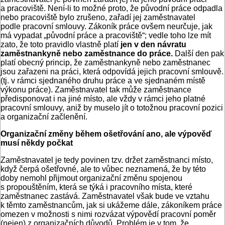
a pracoviště. Není-li to možné proto, že původní práce odpadla
nebo pracoviště bylo zrušeno, zařadí jej zaměstnavatel
podle pracovní smlouvy. Zákoník práce ovšem neurčuje, jak
má vypadat „původní práce a pracoviště“; vedle toho lze mít
zato, že toto pravidlo vlastně platí
jen v den návratu
zaměstnankyně nebo zaměstnance do práce
.
Další den pak
platí obecný princip, že zaměstnankyně nebo zaměstnanec
jsou zařazeni na práci, která odpovídá jejich pracovní smlouvě.
(tj. v rámci sjednaného druhu práce a ve sjednaném místě
výkonu práce). Zaměstnavatel tak může zaměstnance
předisponovat i na jiné místo, ale vždy v rámci jeho platné
pracovní smlouvy, aniž by muselo jít o totožnou pracovní pozici
a organizační začlenění.
Organizační změny během ošetřování ano, ale výpověď
musí někdy počkat
Zaměstnavatel je tedy povinen tzv. držet zaměstnanci místo,
když čerpá ošetřovné, ale to vůbec neznamená, že by této
doby nemohl přijmout organizační změnu spojenou
s propouštěním, která se týká i pracovního místa, které
zaměstnanec zastává. Zaměstnavatel však bude ve vztahu
k těmto zaměstnancům, jak si ukážeme dále, zákoníkem práce
omezen v možnosti s nimi rozvázat výpovědí pracovní poměr
(nejen) z organizačních důvodů. Problém je v tom, že