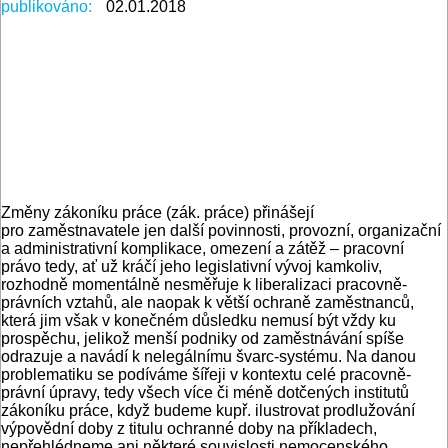
publikováno:
02.01.2018
Změny zákoníku práce (zák. práce) přinášejí
pro zaměstnavatele jen další povinnosti, provozní, organizační
a administrativní komplikace, omezení a zátěž – pracovní
právo tedy, ať už kráčí jeho legislativní vývoj kamkoliv,
rozhodně momentálně nesměřuje k liberalizaci pracovně-
právních vztahů, ale naopak k větší ochraně zaměstnanců,
která jim však v konečném důsledku nemusí být vždy ku
prospěchu, jelikož menší podniky od zaměstnávání spíše
odrazuje a navádí k nelegálnímu švarc-systému. Na danou
problematiku se podíváme šířeji v kontextu celé pracovně-
právní úpravy, tedy všech více či méně dotčených institutů
zákoníku práce, když budeme kupř. ilustrovat prodlužování
výpovědní doby z titulu ochranné doby na příkladech,
nepřehlédneme ani některé souvislosti nemocenského