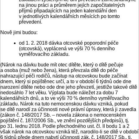
na jinou práci a průměrem jejích započitatelných
příjmů připadajících na jeden kalendářní den
v jednotlivých kalendářních měsících po tomto
převedení.
Nově jimi budou:
od 1. 2. 2018 dávka otcovské poporodní péče
(otcovská), vyplácená ve výši 70 % denního
vyměřovacího základu.
(Nárok na dávku bude mít otec dítěte, který o dítě pečuje
a osoba (muž nebo žena), která převzala dítě do péče
nahrazující péči rodičů, nástup na otcovskou bude začínat
dnem, který si pojištěnec určí, a to v období 6 týdnů ode dne
narození dítěte nebo ode dne jeho převzetí, jestliže takové dítě
nedosáhlo 7 let věku. Výplata bude náležet za dobu 7
kalendářních dnů, a to ve výši 70 % denního vyměřovacího
základu. Nárok na tuto nemocenskou dávku vzniká, pokud
se dítě narodí za účinnosti nové právní úpravy, která ji zavedla
(zákon č. 148/2017 Sb. – novela zákona o nemocenském
pojištění č. 187/2006 Sb., ve znění pozdějších předpisů), tj.
po 31. lednu 2018. Podle přechodného ust. čl. II bodu 1 a 2
však nárok na otcovskou vzniká též, narodilo-li se dítě v období
6 týdnů přede dnem nabytí účinnosti zák. č. 148/2017 Sb., tj.