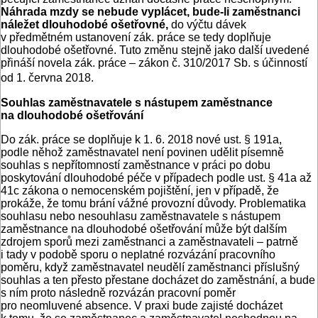
Náhrada mzdy se nebude vyplácet, bude-li zaměstnanci
náležet dlouhodobé ošetřovné,
do výčtu dávek
v předmětném ustanovení zák. práce se tedy doplňuje
dlouhodobé ošetřovné. Tuto změnu stejně jako další uvedené
přináší novela zák. práce – zákon č. 310/2017 Sb. s účinností
od 1. června 2018.
Souhlas zaměstnavatele s nástupem zaměstnance
na dlouhodobé ošetřování
Do zák. práce se doplňuje k 1. 6. 2018 nové ust. § 191a,
podle něhož zaměstnavatel není povinen udělit písemně
souhlas s nepřítomností zaměstnance v práci po dobu
poskytování dlouhodobé péče v případech podle ust. § 41a až
41c zákona o nemocenském pojištění, jen v případě, že
prokáže, že tomu brání vážné provozní důvody. Problematika
souhlasu nebo nesouhlasu zaměstnavatele s nástupem
zaměstnance na dlouhodobé ošetřování může být dalším
zdrojem sporů mezi zaměstnanci a zaměstnavateli – patrně
i tady v podobě sporu o neplatné rozvázání pracovního
poměru, když zaměstnavatel neudělí zaměstnanci příslušný
souhlas a ten přesto přestane docházet do zaměstnání, a bude
s ním proto následně rozvázán pracovní poměr
pro neomluvené absence. V praxi bude zajisté docházet