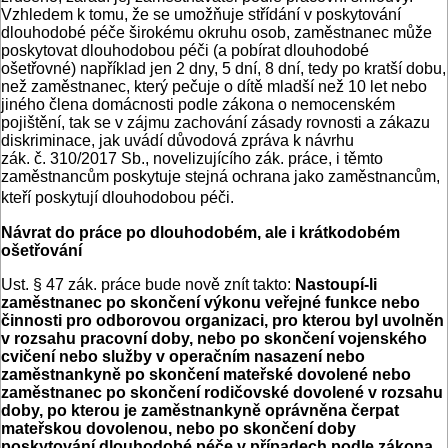
Vzhledem k tomu, že se umožňuje střídání v poskytování
dlouhodobé péče širokému okruhu osob, zaměstnanec může
poskytovat dlouhodobou péči (a pobírat dlouhodobé
ošetřovné) například jen 2 dny, 5 dní, 8 dní, tedy po kratší dobu,
než zaměstnanec, který pečuje o dítě mladší než 10 let nebo
jiného člena domácnosti podle zákona o nemocenském
pojištění, tak se v zájmu zachování zásady rovnosti a zákazu
diskriminace, jak uvádí důvodová zpráva k návrhu
zák. č. 310/2017 Sb., novelizujícího zák. práce, i těmto
zaměstnancům poskytuje stejná ochrana jako zaměstnancům,
kteří poskytují dlouhodobou péči.
Návrat do práce po dlouhodobém, ale i krátkodobém
ošetřování
Ust. § 47 zák. práce bude nově znít takto:
Nastoupí-li
zaměstnanec po skončení výkonu veřejné funkce nebo
činnosti pro odborovou organizaci, pro kterou byl uvolněn
v rozsahu pracovní doby, nebo po skončení vojenského
cvičení nebo služby v operačním nasazení nebo
zaměstnankyně po skončení mateřské dovolené nebo
zaměstnanec po skončení rodičovské dovolené v rozsahu
doby, po kterou je zaměstnankyně oprávněna čerpat
mateřskou dovolenou, nebo po skončení doby
poskytování dlouhodobé péče v případech podle zákona