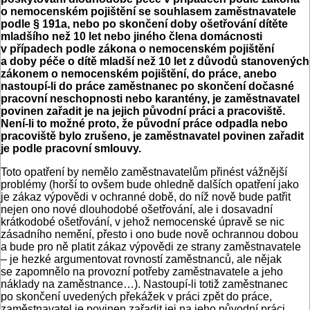
o nemocenském pojištění se souhlasem zaměstnavatele
podle § 191a, nebo po skončení doby ošetřování dítěte
mladšího než 10 let nebo jiného člena domácnosti
v případech podle zákona o nemocenském pojištění
a doby péče o dítě mladší než 10 let z důvodů stanovených
zákonem o nemocenském pojištění, do práce, anebo
nastoupí-li do práce zaměstnanec po skončení dočasné
pracovní neschopnosti nebo karantény, je zaměstnavatel
povinen zařadit je na jejich původní práci a pracoviště.
Není-li to možné proto, že původní práce odpadla nebo
pracoviště bylo zrušeno, je zaměstnavatel povinen zařadit
je podle pracovní smlouvy.
Toto opatření by nemělo zaměstnavatelům přinést vážnější
problémy (horší to ovšem bude ohledně dalších opatření jako
je zákaz výpovědi v ochranné době, do níž nově bude patřit
nejen ono nové dlouhodobé ošetřování, ale i dosavadní
krátkodobé ošetřování, v jehož nemocenské úpravě se nic
zásadního nemění, přesto i ono bude nově ochrannou dobou
a bude pro ně platit zákaz výpovědi ze strany zaměstnavatele
– je hezké argumentovat rovností zaměstnanců, ale nějak
se zapomnělo na provozní potřeby zaměstnavatele a jeho
náklady na zaměstnance…). Nastoupí-li totiž zaměstnanec
po skončení uvedených překážek v práci zpět do práce,
zaměstnavatel je povinen zařadit jej na jeho původní práci