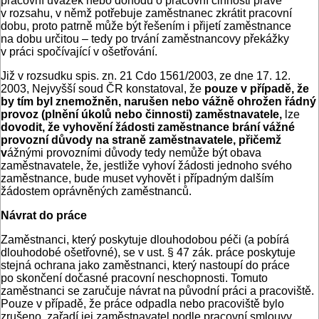
pracovní úvazek nebo dohodu o pracovní činnosti právě
v rozsahu, v němž potřebuje zaměstnanec zkrátit pracovní
dobu, proto patrně může být řešením i přijetí zaměstnance
na dobu určitou – tedy po trvání zaměstnancovy překážky
v práci spočívající v ošetřování.
Již v rozsudku spis. zn. 21 Cdo 1561/2003, ze dne 17. 12.
2003, Nejvyšší soud ČR konstatoval, že
p
ouze v případě, že
by tím byl znemožněn, narušen nebo vážně ohrožen řádný
provoz (plnění úkolů nebo činnosti) zaměstnavatele
,
lze
dovodit, že vyhovění žádosti zaměstnance brání vážné
provozní důvody na straně zaměstnavatele, přičemž
v
ážnými provozními důvody tedy nemůže být obava
zaměstnavatele, že, jestliže vyhoví žádosti jednoho svého
zaměstnance, bude muset vyhovět i případným dalším
žádostem oprávněných zaměstnanců.
Návrat do práce
Zaměstnanci, který poskytuje dlouhodobou péči (a pobírá
dlouhodobé ošetřovné), se v ust. § 47 zák. práce poskytuje
stejná ochrana jako zaměstnanci, který nastoupí do práce
po skončení dočasné pracovní neschopnosti. Tomuto
zaměstnanci se zaručuje návrat na původní práci a pracoviště.
Pouze v případě, že práce odpadla nebo pracoviště bylo
zrušeno, zařadí jej zaměstnavatel podle pracovní smlouvy.