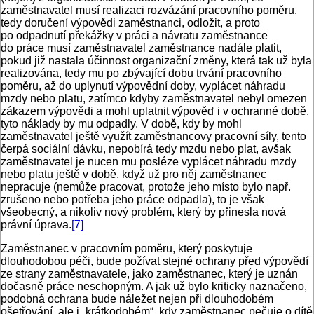
zaměstnavatel musí realizaci rozvázání pracovního poměru,
tedy doručení výpovědi zaměstnanci, odložit, a proto
po odpadnutí překážky v práci a návratu zaměstnance
do práce musí zaměstnavatel zaměstnance nadále platit,
pokud již nastala účinnost organizační změny, která tak už byla
realizována, tedy mu po zbývající dobu trvání pracovního
poměru, až do uplynutí výpovědní doby, vyplácet náhradu
mzdy nebo platu, zatímco kdyby zaměstnavatel nebyl omezen
zákazem výpovědi a mohl uplatnit výpověď i v ochranné době,
tyto náklady by mu odpadly. V době, kdy by mohl
zaměstnavatel ještě využít zaměstnancovy pracovní síly, tento
čerpá sociální dávku, nepobírá tedy mzdu nebo plat, avšak
zaměstnavatel je nucen mu posléze vyplácet náhradu mzdy
nebo platu ještě v době, když už pro něj zaměstnanec
nepracuje (nemůže pracovat, protože jeho místo bylo např.
zrušeno nebo potřeba jeho práce odpadla), to je však
všeobecný, a nikoliv nový problém, který by přinesla nová
právní úprava.
[7]
Zaměstnanec v pracovním poměru, který poskytuje
dlouhodobou péči, bude požívat stejné ochrany před výpovědí
ze strany zaměstnavatele, jako zaměstnanec, který je uznán
dočasně práce neschopným. A jak už bylo kriticky naznačeno,
podobná ochrana bude náležet nejen při dlouhodobém
ošetřování, ale i „krátkodobém“, kdy zaměstnanec pečuje o dítě