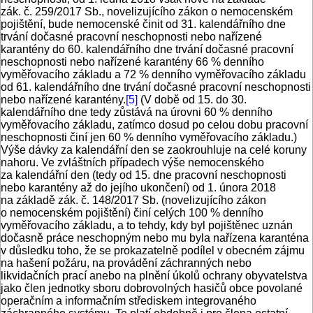
zák. č. 259/2017 Sb., novelizujícího zákon o nemocenském
pojištění, bude nemocenské činit od 31. kalendářního dne
trvání dočasné pracovní neschopnosti nebo nařízené
karantény do 60. kalendářního dne trvání dočasné pracovní
neschopnosti nebo nařízené karantény 66 % denního
vyměřovacího základu a 72 % denního vyměřovacího základu
od 61. kalendářního dne trvání dočasné pracovní neschopnosti
nebo nařízené karantény.
[5]
(V době od 15. do 30.
kalendářního dne tedy zůstává na úrovni 60 % denního
vyměřovacího základu, zatímco dosud po celou dobu pracovní
neschopnosti činí jen 60 % denního vyměřovacího základu.)
Výše dávky za kalendářní den se zaokrouhluje na celé koruny
nahoru. Ve zvláštních případech výše nemocenského
za kalendářní den (tedy od 15. dne pracovní neschopnosti
nebo karantény až do jejího ukončení) od 1. února 2018
na základě zák. č. 148/2017 Sb. (novelizujícího zákon
o nemocenském pojištění) činí celých 100 % denního
vyměřovacího základu, a to tehdy, kdy byl pojištěnec uznán
dočasně práce neschopným nebo mu byla nařízena karanténa
v důsledku toho, že se prokazatelně podílel v obecném zájmu
na hašení požáru, na provádění záchranných nebo
likvidačních prací anebo na plnění úkolů ochrany obyvatelstva
jako člen jednotky sboru dobrovolných hasičů obce povolané
operačním a informačním střediskem integrovaného