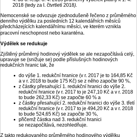
2018 (tedy za I. čtvrtletí 2018
).
Nemocenské se odvozuje zjednodušeně řečeno z průměrného
denního výdělku za posledních 12 kalendářních měsíců
předcházejících kalendářnímu měsíci, ve kterém vznikla
pracovní neschopnost nebo karanténa.
Výdělek se redukuje
Zjištěný průměrný hodinový výdělek se ale nezapočítává celý,
upravuje se (snižuje se) podle příslušných hodinových
redukčních hranic tak, že
do výše 1. redukční hranice (v r. 2017 je to 164,85 Kč
a v r. 2018 to bude 175 Kč) se z něho započte 90 %,
z částky přesahující 1. redukční hranici do výše 2.
redukční hranice (v r. 2017 to je 247,10 Kč a v r. 2018
to bude 262,33 Kč) se započte 60 % a
z částky přesahující 2. redukční hranici do výše 3. třetí
redukční hranice (v r. 2017 to je 494,20 Kč a v r. 2018
to bude 524,65 Kč) se započte 30 %,
přičemž částka nad 3. redukční hranici
se nezapočítává, nezohledňuje.
Z takto redukovaného průměrného hodinového výdělku