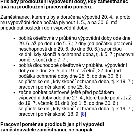
Příklady prodloužení výpovědní doby, kdy zaměstnanec
trvá na prodloužení pracovního poměru:
Zaměstnanec, kterému byla doručena výpověď 20. 4., a proto
mu výpovědní doba počala plynout 1. 5., a na 30. 6. má
připadnout poslední den výpovědní doby:
pobírá ošetřovné v průběhu výpovědní doby ode dne
29. 6. až po dobu do 5. 7.; 2 dny (od počátku pracovní
neschopnosti dne 29. 6. do dne 30. 6.) se přičtou
ke dni, kdy skončila ochranná doba, tj. k 5. 7.; pracovní
poměr skončí dne 7. 7.;
pobírá dlouhodobé ošetřovné v průběhu výpovědní
doby ode dne 25. 5. do 19. 7. včetně; 37 dnů (od
počátku ochranné doby dne 25. 5. do dne 30. 6.)
se přičte ke dni, kdy skončí ochranná doba, tj. k 19. 7.;
pracovní poměr skončí dne 25. 8.;
začne pobírat ošetřovné ještě před počátkem
výpovědní doby ode dne 27. 4., které bude pobírat až
do 19. 7. včetně; 61 dnů (od 1. 5. do dne 30. 6.)
se přičte ke dni, kdy skončí ochranná doba, tj. k 19. 7.;
pracovní poměr skončí 18. 9.
[8]
Pracovní poměr se prodlouží jen při výpovědi
zaměstnavatele zaměstnanci, ne naopak