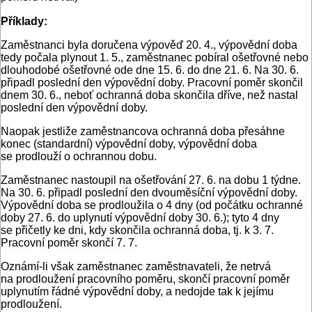
Příklady:
Zaměstnanci byla doručena výpověď 20. 4., výpovědní doba
tedy počala plynout 1. 5., zaměstnanec pobíral ošetřovné nebo
dlouhodobé ošetřovné ode dne 15. 6. do dne 21. 6. Na 30. 6.
připadl poslední den výpovědní doby. Pracovní poměr skončil
dnem 30. 6., neboť ochranná doba skončila dříve, než nastal
poslední den výpovědní doby.
Naopak jestliže zaměstnancova ochranná doba přesáhne
konec (standardní) výpovědní doby, výpovědní doba
se prodlouží o ochrannou dobu.
Zaměstnanec nastoupil na ošetřování 27. 6. na dobu 1 týdne.
Na 30. 6. připadl poslední den dvouměsíční výpovědní doby.
Výpovědní doba se prodloužila o 4 dny (od počátku ochranné
doby 27. 6. do uplynutí výpovědní doby 30. 6.); tyto 4 dny
se přičetly ke dni, kdy skončila ochranná doba, tj. k 3. 7.
Pracovní poměr skončí 7. 7.
Oznámí-li však zaměstnanec zaměstnavateli, že netrvá
na prodloužení pracovního poměru, skončí pracovní poměr
uplynutím řádné výpovědní doby, a nedojde tak k jejímu
prodloužení.