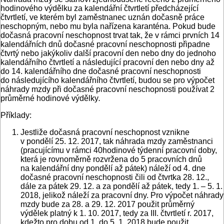
hodinového výdělku za kalendářní čtvrtletí předcházející
čtvrtletí, ve kterém byl zaměstnanec uznán dočasně práce
neschopným, nebo mu byla nařízena karanténa. Pokud bude
dočasná pracovní neschopnost trvat tak, že v rámci prvních 14
kalendářních dnů dočasné pracovní neschopnosti připadne
čtvrtý nebo jakýkoliv další pracovní den nebo dny do jednoho
kalendářního čtvrtletí a následující pracovní den nebo dny až
do 14. kalendářního dne dočasné pracovní neschopnosti
do následujícího kalendářního čtvrtletí, budou se pro výpočet
náhrady mzdy při dočasné pracovní neschopnosti používat 2
průměrné hodinové výdělky
.
Příklady:
Jestliže dočasná pracovní neschopnost vznikne
v pondělí 25. 12. 2017, tak náhrada mzdy zaměstnanci
(pracujícímu v rámci 40hodinové týdenní pracovní doby,
která je rovnoměrně rozvržena do 5 pracovních dnů
na kalendářní dny pondělí až pátek) náleží od 4. dne
dočasné pracovní neschopnosti čili od čtvrtka 28. 12.,
dále za pátek 29. 12. a za pondělí až pátek, tedy 1. – 5. 1.
2018, jelikož náleží za pracovní dny. Pro výpočet náhrady
mzdy bude za 28. a 29. 12. 2017 použit průměrný
výdělek platný k 1. 10. 2017, tedy za III. čtvrtletí r. 2017,
kdežto pro dobu od 1. do 5. 1. 2018 bude použit