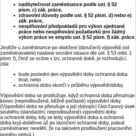
nadbytečnost zaměstnance podle ust. § 52
písm. c) zák. práce,
zdravotní důvody podle ust. § 52 písm. d) nebo e)
zák. práce,
nesplňování předpokladů pro výkon sjednané
práce nebo nesplňování požadavků pro žádný
výkon práce ve smyslu ust. § 52 písm. f) zák. práce
.
Jestliže u zaměstnance po obdržení (doručení) výpovědi (od
zaměstnavatele) nastane sociální situace dle ust. § 53 odst. 1
písm. f), čímž se ocitne v tzv. ochranné době, je rozhodující,
zda:
bude poslední den výpovědní doby ochranná doba
trvat, nebo
ochranná doba skončí v průběhu výpovědnídoby.
Výpovědní doba se prodlužuje, když ochranná doba přesahuje
konec (neprodloužené, běžně počítané) výpovědní doby.
(Výpovědní doba se přerušuje a její zbývající část-časový úsek
souběhu (standardní, neprodloužené) výpovědní doby
a ochranné doby, kdy se tedy výpovědní doba a ochranná
doba kryjí-doběhne až po skončení ochranné doby, pokud
zaměstnanec nesdělí, že na takovém prodloužení pracovního
poměru netrvá.)