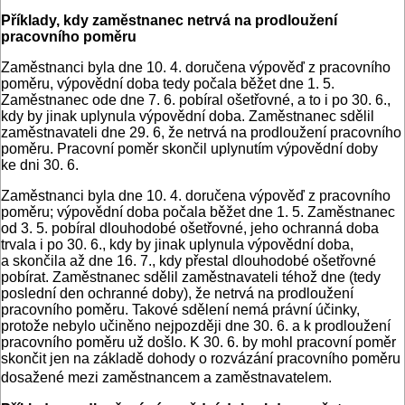
Příklady, kdy zaměstnanec netrvá na prodloužení
pracovního poměru
Zaměstnanci byla dne 10. 4. doručena výpověď z pracovního
poměru, výpovědní doba tedy počala běžet dne 1. 5.
Zaměstnanec ode dne 7. 6. pobíral ošetřovné, a to i po 30. 6.,
kdy by jinak uplynula výpovědní doba. Zaměstnanec sdělil
zaměstnavateli dne 29. 6, že netrvá na prodloužení pracovního
poměru. Pracovní poměr skončil uplynutím výpovědní doby
ke dni 30. 6.
Zaměstnanci byla dne 10. 4. doručena výpověď z pracovního
poměru; výpovědní doba počala běžet dne 1. 5. Zaměstnanec
od 3. 5. pobíral dlouhodobé ošetřovné, jeho ochranná doba
trvala i po 30. 6., kdy by jinak uplynula výpovědní doba,
a skončila až dne 16. 7., kdy přestal dlouhodobé ošetřovné
pobírat. Zaměstnanec sdělil zaměstnavateli téhož dne (tedy
poslední den ochranné doby), že netrvá na prodloužení
pracovního poměru. Takové sdělení nemá právní účinky,
protože nebylo učiněno nejpozději dne 30. 6. a k prodloužení
pracovního poměru už došlo. K 30. 6. by mohl pracovní poměr
skončit jen na základě dohody o rozvázání pracovního poměru
dosažené mezi zaměstnancem a zaměstnavatelem.