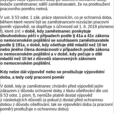
ledaže zaměstnanec sdělí zaměstnavateli, že na prodloužení
pracovního poměru netrvá.
V ust. § 53 odst. 1 zák. práce stanovícím, co je ochranná doba,
během které nesmí být se zaměstnancem rozvázán pracovní
poměr výpovědí, se doplňuje s účinností od 1. 6. 2018 písmeno
f), které zní: v
době, kdy zaměstnanec poskytuje
dlouhodobou péči v případech podle § 41a a 41c zákona
o nemocenském pojištění se souhlasem zaměstnavatele
podle § 191a, v době, kdy ošetřuje dítě mladší než 10 let
nebo jiného člena domácnosti v případech podle zákona
o nemocenském pojištění a v době, kdy pečuje o dítě
mladší než 10 let z důvodů stanovených zákonem
o nemocenském pojištění.
Kdy nelze dát výpověď nebo se prodlužuje výpovědní
doba, a tedy celý pracovní poměr
V době, kdy je zaměstnanec chráněn před výpovědí jejím
zákazem z důvodu ochranné doby z titulu ošetřování dle ust.
§ 53 odst. 1 písm. f), nemůže platně dostat výpověď
z následujících důvodů (a pokud ji dostal před ochrannou
dobou z důvodu ošetřování, tak se výpovědní doba (a pracovní
poměr) prodlužuje o ochrannou dobu):