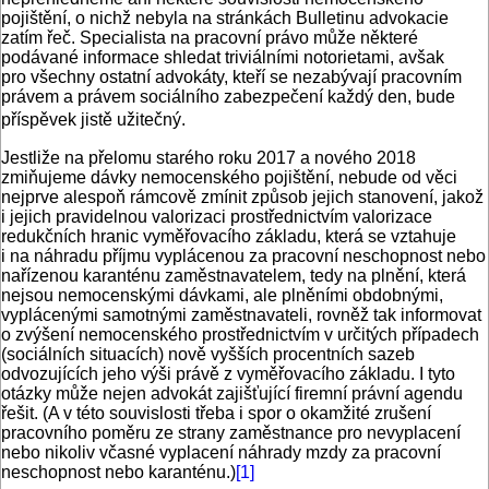
pojištění, o nichž nebyla na stránkách Bulletinu advokacie
zatím řeč. Specialista na pracovní právo může některé
podávané informace shledat triviálními notorietami, avšak
pro všechny ostatní advokáty, kteří se nezabývají pracovním
právem a právem sociálního zabezpečení každý den, bude
příspěvek jistě užitečný.
Jestliže na přelomu starého roku 2017 a nového 2018
zmiňujeme dávky nemocenského pojištění, nebude od věci
nejprve alespoň rámcově zmínit způsob jejich stanovení, jakož
i jejich pravidelnou valorizaci prostřednictvím valorizace
redukčních hranic vyměřovacího základu, která se vztahuje
i na náhradu příjmu vyplácenou za pracovní neschopnost nebo
nařízenou karanténu zaměstnavatelem, tedy na plnění, která
nejsou nemocenskými dávkami, ale plněními obdobnými,
vyplácenými samotnými zaměstnavateli, rovněž tak informovat
o zvýšení nemocenského prostřednictvím v určitých případech
(sociálních situacích) nově vyšších procentních sazeb
odvozujících jeho výši právě z vyměřovacího základu. I tyto
otázky může nejen advokát zajišťující firemní právní agendu
řešit. (A v této souvislosti třeba i spor o okamžité zrušení
pracovního poměru ze strany zaměstnance pro nevyplacení
nebo nikoliv včasné vyplacení náhrady mzdy za pracovní
neschopnost nebo karanténu.)
[1]