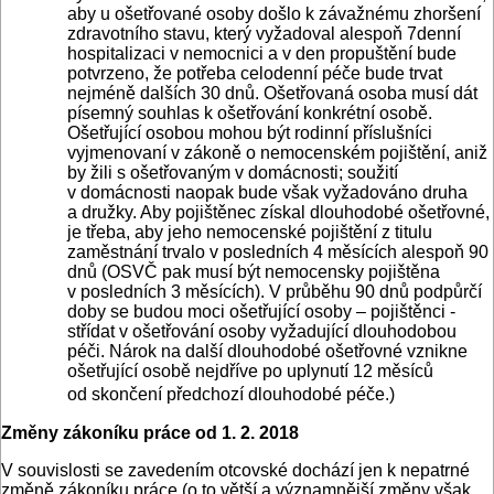
aby u ošetřované osoby došlo k závažnému zhoršení
zdravotního stavu, který vyžadoval alespoň 7denní
hospitalizaci v nemocnici a v den propuštění bude
potvrzeno, že potřeba celodenní péče bude trvat
nejméně dalších 30 dnů. Ošetřovaná osoba musí dát
písemný souhlas k ošetřování konkrétní osobě.
Ošetřující osobou mohou být rodinní příslušníci
vyjmenovaní v zákoně o nemocenském pojištění, aniž
by žili s ošetřovaným v domácnosti; soužití
v domácnosti naopak bude však vyžadováno druha
a družky. Aby pojištěnec získal dlouhodobé ošetřovné,
je třeba, aby jeho nemocenské pojištění z titulu
zaměstnání trvalo v posledních 4 měsících alespoň 90
dnů (OSVČ pak musí být nemocensky pojištěna
v posledních 3 měsících). V průběhu 90 dnů podpůrčí
doby se budou moci ošetřující osoby – pojištěnci -
střídat v ošetřování osoby vyžadující dlouhodobou
péči. Nárok na další dlouhodobé ošetřovné vznikne
ošetřující osobě nejdříve po uplynutí 12 měsíců
od skončení předchozí dlouhodobé péče.)
Změny zákoníku práce od 1. 2. 2018
V souvislosti se zavedením otcovské dochází jen k nepatrné
změně zákoníku práce (o to větší a významnější změny však