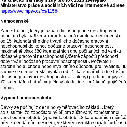
Kalkulačku náhrady mzdy pro rok 2018 zveřejnilo
Ministerstvo práce a sociálních věcí na internetové adrese
https://www.mpsv.cz/cs/11584
Nemocenské
Zaměstnanec, který je uznán dočasně práce neschopným
nebo mu byla nařízena karanténa, má nárok na nemocenské
od 15. kalendářního dne trvání jeho dočasné pracovní
neschopnosti do konce dočasné pracovní neschopnosti,
maximálně však 380 kalendářních dnů počítaných od vzniku
dočasné pracovní neschopnosti (včetně zápočtů předchozí
doby trvání dočasné pracovní neschopnosti). Poživateli
starobního důchodu nebo invalidního důchodu pro invaliditu III.
stupně se nemocenské vyplácí od 15. kalendářního dne trvání
dočasné pracovní neschopnosti (karantény) po dobu nejvýše
70 kalendářních dnů, nejdéle však do dne, jímž končí pojištěná
činnost.
Výpočet nemocenského
Dávky se počítají z denního vyměřovacího základu, který
se zjistí tak, že započitatelný příjem zúčtovaný zaměstnanci
v rozhodném období (zpravidla období 12 kalendářních měsíců
před kalendářním měsícem, ve kterém vznikla sociální událost)