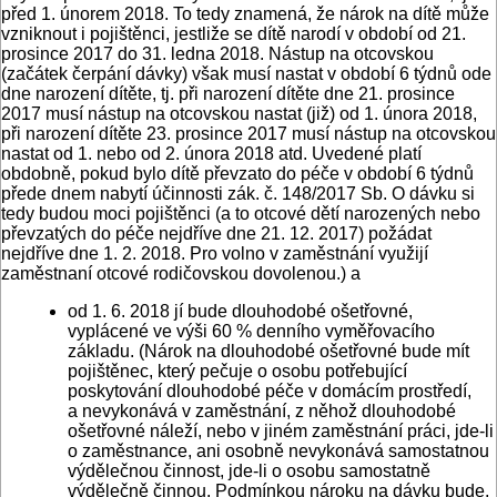
před 1. únorem 2018. To tedy znamená, že nárok na dítě může
vzniknout i pojištěnci, jestliže se dítě narodí v období od 21.
prosince 2017 do 31. ledna 2018. Nástup na otcovskou
(začátek čerpání dávky) však musí nastat v období 6 týdnů ode
dne narození dítěte, tj. při narození dítěte dne 21. prosince
2017 musí nástup na otcovskou nastat (již) od 1. února 2018,
při narození dítěte 23. prosince 2017 musí nástup na otcovskou
nastat od 1. nebo od 2. února 2018 atd. Uvedené platí
obdobně, pokud bylo dítě převzato do péče v období 6 týdnů
přede dnem nabytí účinnosti zák. č. 148/2017 Sb. O dávku si
tedy budou moci pojištěnci (a to otcové dětí narozených nebo
převzatých do péče nejdříve dne 21. 12. 2017) požádat
nejdříve dne 1. 2. 2018. Pro volno v zaměstnání využijí
zaměstnaní otcové rodičovskou dovolenou.) a
od 1. 6. 2018 jí bude dlouhodobé ošetřovné,
vyplácené ve výši 60 % denního vyměřovacího
základu. (Nárok na dlouhodobé ošetřovné bude mít
pojištěnec, který pečuje o osobu potřebující
poskytování dlouhodobé péče v domácím prostředí,
a nevykonává v zaměstnání, z něhož dlouhodobé
ošetřovné náleží, nebo v jiném zaměstnání práci, jde-li
o zaměstnance, ani osobně nevykonává samostatnou
výdělečnou činnost, jde-li o osobu samostatně
výdělečně činnou. Podmínkou nároku na dávku bude,