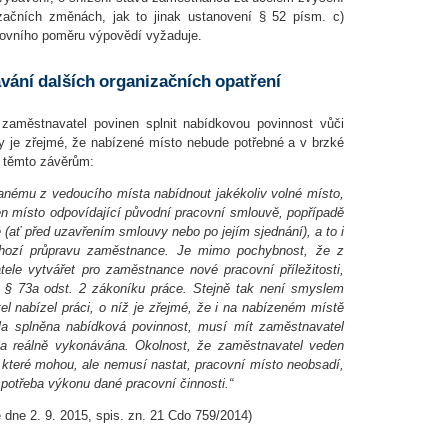
izačních změnách, jak to jinak ustanovení § 52 písm. c)
covního poměru výpovědí vyžaduje.
vání dalších organizačních opatření
 zaměstnavatel povinen splnit nabídkovou povinnost vůči
y je zřejmé, že nabízené místo nebude potřebné a v brzké
k těmto závěrům:
nému z vedoucího místa nabídnout jakékoliv volné místo,
jen místo odpovídající původní pracovní smlouvě, popřípadě
 (ať před uzavřením smlouvy nebo po jejím sjednání), a to i
chozí průpravu zaměstnance. Je mimo pochybnost, že z
ele vytvářet pro zaměstnance nové pracovní příležitosti,
. § 73a odst. 2 zákoníku práce. Stejně tak není smyslem
 nabízel práci, o níž je zřejmé, že i na nabízeném místě
a splněna nabídková povinnost, musí mít zaměstnavatel
yla reálně vykonávána. Okolnost, že zaměstnavatel veden
 které mohou, ale nemusí nastat, pracovní místo neobsadí,
potřeba výkonu dané pracovní činnosti.“
dne 2. 9. 2015, spis. zn. 21 Cdo 759/2014)