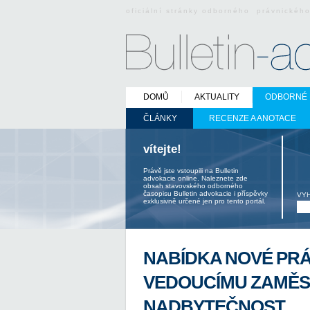
oficiální stránky odborného právnickéh
DOMŮ
AKTUALITY
ODBORNÉ 
ČLÁNKY
RECENZE A ANOTACE
vítejte!
Právě jste vstoupili na Bulletin
advokacie online. Naleznete zde
obsah stavovského odborného
časopisu Bulletin advokacie i příspěvky
VY
exklusivně určené jen pro tento portál.
NABÍDKA NOVÉ PR
VEDOUCÍMU ZAMĚS
NADBYTEČNOST