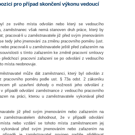
ozici pro případ skončení výkonu vedoucí
byl ze svého místa odvolán nebo který se vedoucího
vá, zaměstnanec však nemá stanoven druh práce, který by
t; pracoval-li u zaměstnavatele již před svým jmenováním
 se tedy jeho jmenování za změnu pracovního poměru (ust.
 nebo pracoval-li u zaměstnavatele ještě před zařazením na
v souvislosti s tímto zařazením ke změně pracovní smlouvy
 předchozí pracovní zařazení se po odvolání z vedoucího
to místa neobnovuje.
městnavatel může dát zaměstnanci, který byl odvolán z
z pracovního poměru podle ust. § 73a odst. 2 zákoníku
ancem při uzavření dohody o možnosti jeho odvolání z
 v případě odvolání zaměstnance z vedoucího pracovního
zen na práci, kterou u zaměstnavatele vykonával před
tnavatele již před svým jmenováním nebo zařazením na
 zaměstnavatelem dohodnout, že v případě odvolání
místa nebo vzdání se tohoto místa zaměstnancem jej
ou vykonával před svým jmenováním nebo zařazením na
případě je zaměstnavatel povinen nadále přidělovat