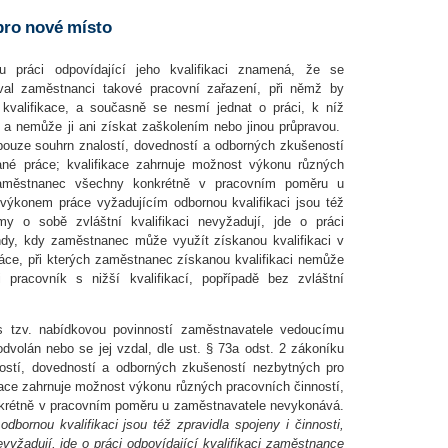
pro nové místo
u práci odpovídající jeho kvalifikaci znamená, že se
val zaměstnanci takové pracovní zařazení, při němž by
kvalifikace, a současně se nesmí jednat o práci, k níž
 a nemůže ji ani získat zaškolením nebo jinou průpravou.
pouze souhrn znalostí, dovedností a odborných zkušeností
né práce; kvalifikace zahrnuje možnost výkonu různých
zaměstnanec všechny konkrétně v pracovním poměru u
výkonem práce vyžadujícím odbornou kvalifikaci jsou též
amy o sobě zvláštní kvalifikaci nevyžadují, jde o práci
ehdy, kdy zaměstnanec může využít získanou kvalifikaci v
áce, při kterých zaměstnanec získanou kvalifikaci nemůže
 pracovník s nižší kvalifikací, popřípadě bez zvláštní
 s tzv. nabídkovou povinností zaměstnavatele vedoucímu
dvolán nebo se jej vzdal, dle ust. § 73a odst. 2 zákoníku
ostí, dovedností a odborných zkušeností nezbytných pro
ace zahrnuje možnost výkonu různých pracovních činností,
krétně v pracovním poměru u zaměstnavatele nevykonává.
bornou kvalifikaci jsou též zpravidla spojeny i činnosti,
evyžadují, jde o práci odpovídající kvalifikaci zaměstnance