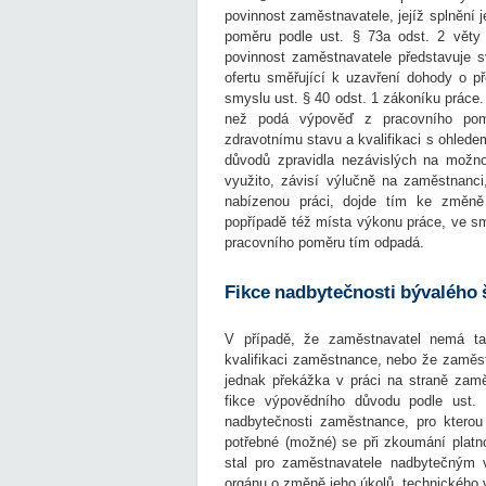
povinnost zaměstnavatele, jejíž splnění
poměru podle ust. § 73a odst. 2 věty
povinnost zaměstnavatele představuje 
ofertu směřující k uzavření dohody o p
smyslu ust. § 40 odst. 1 zákoníku práce.
než podá výpověď z pracovního poměr
zdravotnímu stavu a kvalifikaci s ohled
důvodů zpravidla nezávislých na možn
využito, závisí výlučně na zaměstnanci,
nabízenou práci, dojde tím ke změně
popřípadě též místa výkonu práce, ve sm
pracovního poměru tím odpadá.
Fikce nadbytečnosti bývalého 
V případě, že zaměstnavatel nemá ta
kvalifikaci zaměstnance, nebo že zaměs
jednak překážka v práci na straně zam
fikce výpovědního důvodu podle ust. 
nadbytečnosti zaměstnance, pro kterou
potřebné (možné) se při zkoumání plat
stal pro zaměstnavatele nadbytečným 
orgánu o změně jeho úkolů, technického