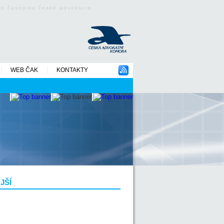
ého časopisu české advokacie
WEB ČAK
KONTAKTY
JŠÍ