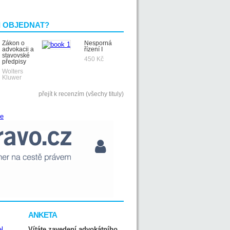
I OBJEDNAT?
Zákon o
Nesporná
advokacii a
řízení I
stavovské
450 Kč
předpisy
Wolters
Kluwer
přejít k recenzím (všechy tituly)
ANKETA
Vítáte zavedení advokátního