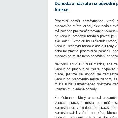
Dohoda o návratu na původní p
funkce
Pracovní poměr zaměstnance, který 
pracovního místa vzdal, sice nadále tr
byl povinen pro zaměstnavatele vykonáva
na vedoucí pracovní místo a považuje-li
§ 40 odst. 1 věta druhou zákoníku práce)
vedoucí pracovní místo a došlo-li tedy 
nebo ke změně pracovního poměru, jeho
pracovního místa nebo po vzdání se toho
Nejvyšší soud ČR řešil otázku, zda za
vedoucího pracovního místa, výpověď 
práce, jestliže se dohodl se zaměstn
vedoucího pracovního místa na tom, že
místa bude zaměstnanec opětovně zařa
uzavřením uvedené dohody.
Zaměstnanec, který pracoval u zaměs
vedoucí pracovní místo, se může se
zaměstnance z vedoucího pracovního 
zaměstnavatel zařadí na práci, kter
vedoucí pracovní místo. V takovém 