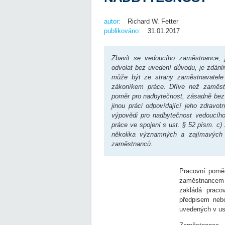
autor:
Richard W. Fetter
publikováno:
31.01.2017
Zbavit se vedoucího zaměstnance,
odvolat bez uvedení důvodu, je zdánl
může být ze strany zaměstnavatele
zákoníkem práce. Dříve než zaměs
poměr pro nadbytečnost, zásadně bez
jinou práci odpovídající jeho zdravot
výpovědi pro nadbytečnost vedoucíh
práce ve spojení s ust. § 52 písm. c
několika významných a zajímavých j
zaměstnanců.
Pracovní pomě
zaměstnancem
zakládá praco
předpisem nebo
uvedených v ust