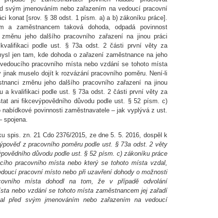
řed svým jmenováním nebo zařazením na vedoucí pracovní
ci konat [srov. § 38 odst. 1 písm. a) a b) zákoníku práce].
lem a zaměstnancem taková dohoda, odpadá povinnost
změnu jeho dalšího pracovního zařazení na jinou práci
kvalifikaci podle ust. § 73a odst. 2 části první věty za
mysl jen tam, kde dohoda o zařazení zaměstnance na jeho
z vedoucího pracovního místa nebo vzdání se tohoto místa
inak muselo dojít k rozvázání pracovního poměru. Není-li
tnanci změnu jeho dalšího pracovního zařazení na jinou
 a kvalifikaci podle ust. § 73a odst. 2 části první věty za
at ani fikcevýpovědního důvodu podle ust. § 52 písm. c)
o nabídkové povinnosti zaměstnavatele – jak vyplývá z ust.
– spojena.
 spis. zn. 21 Cdo 2376/2015, ze dne 5. 5. 2016, dospěl k
pověď z pracovního poměru podle ust. § 73a odst. 2 věty
ýpovědního důvodu podle ust. § 52 písm. c) zákoníku práce
cího pracovního místa nebo který se tohoto místa vzdal,
vedoucí pracovní místo nebo při uzavření dohody o možnosti
covního místa dohodl na tom, že v případě odvolání
sta nebo vzdání se tohoto místa zaměstnancem jej zařadí
val před svým jmenováním nebo zařazením na vedoucí