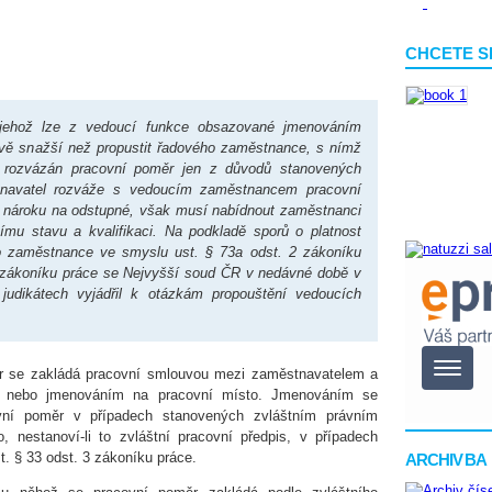
CHCETE S
 jehož lze z vedoucí funkce obsazované jmenováním
ivě snažší než propustit řadového zaměstnance, s nímž
 rozvázán pracovní poměr jen z důvodů stanovených
tnavatel rozváže s vedoucím zaměstnancem pracovní
 nároku na odstupné, však musí nabídnout zaměstnanci
nímu stavu a kvalifikaci. Na podkladě sporů o platnost
o zaměstnance ve smyslu ust. § 73a odst. 2 zákoníku
) zákoníku práce se Nejvyšší soud ČR v nedávné době v
udikátech vyjádřil k otázkám propouštění vedoucích
r se zakládá pracovní smlouvou mezi zaměstnavatelem a
 nebo jmenováním na pracovní místo. Jmenováním se
vní poměr v případech stanovených zvláštním právním
, nestanoví-li to zvláštní pracovní předpis, v případech
. § 33 odst. 3 zákoníku práce.
ARCHIV BA