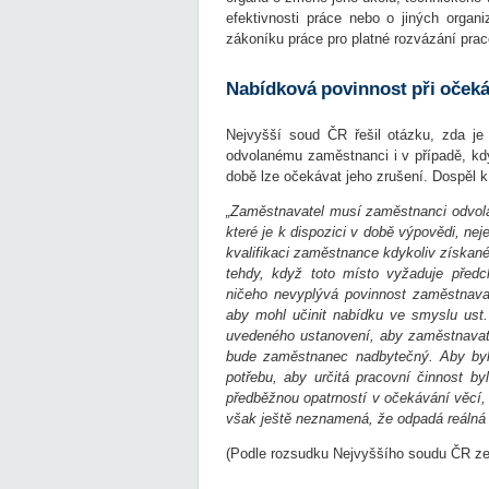
efektivnosti práce nebo o jiných organ
zákoníku práce pro platné rozvázání pra
Nabídková povinnost při očeká
Nejvyšší soud ČR řešil otázku, zda je
odvolanému zaměstnanci i v případě, kd
době lze očekávat jeho zrušení. Dospěl 
„Zaměstnavatel musí zaměstnanci odvola
které je k dispozici v době výpovědi, ne
kvalifikaci zaměstnance kdykoliv získané
tehdy, když toto místo vyžaduje před
ničeho nevyplývá povinnost zaměstnavat
aby mohl učinit nabídku ve smyslu ust
uvedeného ustanovení, aby zaměstnavatel
bude zaměstnanec nadbytečný. Aby byl
potřebu, aby určitá pracovní činnost b
předběžnou opatrností v očekávání věcí,
však ještě neznamená, že odpadá reálná 
(Podle rozsudku Nejvyššího soudu ČR ze 