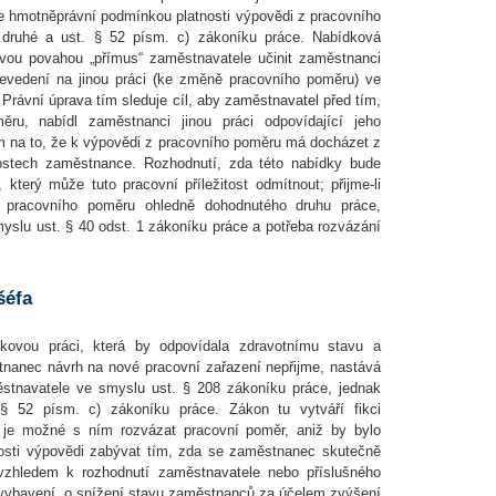
 je hmotněprávní podmínkou platnosti výpovědi z pracovního
 druhé a ust. § 52 písm. c) zákoníku práce. Nabídková
svou povahou „přímus“ zaměstnavatele učinit zaměstnanci
řevedení na jinou práci (ke změně pracovního poměru) ve
 Právní úprava tím sleduje cíl, aby zaměstnavatel před tím,
u, nabídl zaměstnanci jinou práci odpovídající jeho
em na to, že k výpovědi z pracovního poměru má docházet z
ostech zaměstnance. Rozhodnutí, zda této nabídky bude
 který může tuto pracovní příležitost odmítnout; přijme-li
 pracovního poměru ohledně dohodnutého druhu práce,
yslu ust. § 40 odst. 1 zákoníku práce a potřeba rozvázání
šéfa
kovou práci, která by odpovídala zdravotnímu stavu a
tnanec návrh na nové pracovní zařazení nepřijme, nastává
ěstnavatele ve smyslu ust. § 208 zákoníku práce, jednak
§ 52 písm. c) zákoníku práce. Zákon tu vytváří fikci
 je možné s ním rozvázat pracovní poměr, aniž by bylo
nosti výpovědi zabývat tím, zda se zaměstnanec skutečně
vzhledem k rozhodnutí zaměstnavatele nebo příslušného
 vybavení, o snížení stavu zaměstnanců za účelem zvýšení