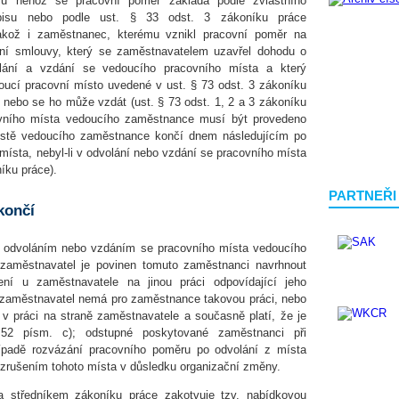
u něhož se pracovní poměr zakládá podle zvláštního
dpisu nebo podle ust. § 33 odst. 3 zákoníku práce
akož i zaměstnanec, kterému vznikl pracovní poměr na
ní smlouvy, který se zaměstnavatelem uzavřel dohodu o
lání a vzdání se vedoucího pracovního místa a který
ucí pracovní místo uvedené v ust. § 73 odst. 3 zákoníku
nebo se ho může vzdát (ust. § 73 odst. 1, 2 a 3 zákoníku
ovního místa vedoucího zaměstnance musí být provedeno
stě vedoucího zaměstnance končí dnem následujícím po
místa, nebyl-li v odvolání nebo vzdání se pracovního místa
íku práce).
PARTNEŘI
končí
ce odvoláním nebo vzdáním se pracovního místa vedoucího
zaměstnavatel je povinen tomuto zaměstnanci navrhnout
ní u zaměstnavatele na jinou práci odpovídající jeho
že zaměstnavatel nemá pro zaměstnance takovou práci, nebo
v práci na straně zaměstnavatele a současně platí, že je
52 písm. c); odstupné poskytované zaměstnanci při
ípadě rozvázání pracovního poměru po odvolání z místa
zrušením tohoto místa v důsledku organizační změny.
a středníkem zákoníku práce zakotvuje tzv. nabídkovou