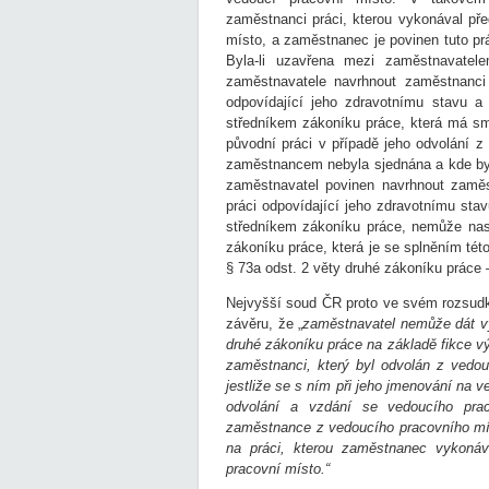
zaměstnanci práci, kterou vykonával p
místo, a zaměstnanec je povinen tuto prá
Byla-li uzavřena mezi zaměstnavate
zaměstnavatele navrhnout zaměstnanci 
odpovídající jeho zdravotnímu stavu a 
středníkem zákoníku práce, která má s
původní práci v případě jeho odvolání 
zaměstnancem nebyla sjednána a kde by j
zaměstnavatel povinen navrhnout zaměs
práci odpovídající jeho zdravotnímu stavu
středníkem zákoníku práce, nemůže nast
zákoníku práce, která je se splněním tét
§ 73a odst. 2 věty druhé zákoníku práce 
Nejvyšší soud ČR proto ve svém rozsudku
závěru, že „
zaměstnavatel nemůže dát vý
druhé zákoníku práce na základě fikce v
zaměstnanci, který byl odvolán z vedou
jestliže se s ním při jeho jmenování na 
odvolání a vzdání se vedoucího pra
zaměstnance z vedoucího pracovního mí
na práci, kterou zaměstnanec vykoná
pracovní místo.“