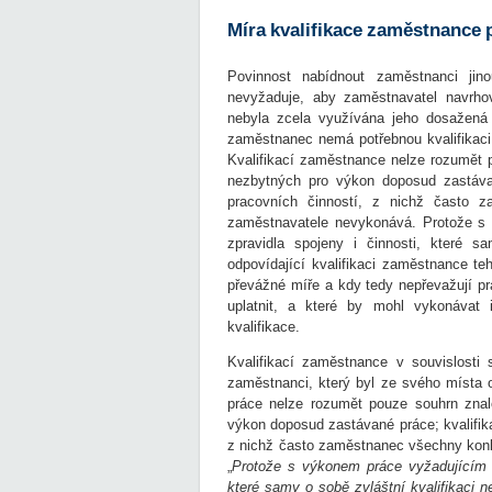
Míra kvalifikace zaměstnance 
Povinnost nabídnout zaměstnanci jino
nevyžaduje, aby zaměstnavatel navrho
nebyla zcela využívána jeho dosažená 
zaměstnanec nemá potřebnou kvalifikaci
Kvalifikací zaměstnance nelze rozumět 
nezbytných pro výkon doposud zastáva
pracovních činností, z nichž často 
zaměstnavatele nevykonává. Protože s 
zpravidla spojeny i činnosti, které s
odpovídající kvalifikaci zaměstnance t
převážné míře a kdy tedy nepřevažují pr
uplatnit, a které by mohl vykonávat i
kvalifikace.
Kvalifikací zaměstnance v souvislosti
zaměstnanci, který byl ze svého místa o
práce nelze rozumět pouze souhrn znal
výkon doposud zastávané práce; kvalifik
z nichž často zaměstnanec všechny kon
„
Protože s výkonem práce vyžadujícím od
které samy o sobě zvláštní kvalifikaci n