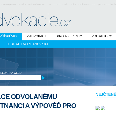
o časopisu české advokacie • oficiální stránky odborného právnick
PŘÍSPĚVKY
Z ADVOKACIE
PRO INZERENTY
PRO AUTORY
JUDIKATURA A STANOVISKA
HLEDAT NA WEBU
NEJČTENĚ
ÁCE ODVOLANÉMU
TNANCI A VÝPOVĚĎ PRO