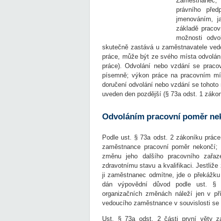
Zaměstnanec, 
právního pře
jmenováním, j
základě pracov
možnosti odvo
skutečně zastává u zaměstnavatele vedo
práce, může být ze svého místa odvolán 
práce). Odvolání nebo vzdání se prac
písemně; výkon práce na pracovním mí
doručení odvolání nebo vzdání se tohoto 
uveden den pozdější (§ 73a odst. 1 zákon
Odvoláním pracovní poměr ne
Podle ust. § 73a odst. 2 zákoníku prá
zaměstnance pracovní poměr nekončí; 
změnu jeho dalšího pracovního zařaze
zdravotnímu stavu a kvalifikaci. Jestli
ji zaměstnanec odmítne, jde o překážku 
dán výpovědní důvod podle ust. § 
organizačních změnách náleží jen v př
vedoucího zaměstnance v souvislosti se 
Ust. § 73a odst. 2 části první věty z