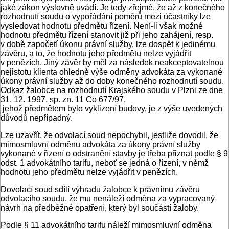
jaké zákon výslovně uvádí. Je tedy zřejmé, že až z konečného
rozhodnutí soudu o vypořádání poměrů mezi účastníky lze
vysledovat hodnotu předmětu řízení. Není-li však možné
hodnotu předmětu řízení stanovit již při jeho zahájení, resp.
v době započetí úkonu právní služby, lze dospět k jedinému
závěru, a to, že hodnotu jeho předmětu nelze vyjádřit
v penězích. Jiný závěr by měl za následek neakceptovatelnou
nejistotu klienta ohledně výše odměny advokáta za vykonané
úkony právní služby až do doby konečného rozhodnutí soudu.
Odkaz žalobce na rozhodnutí Krajského soudu v Plzni ze dne
31. 12. 1997, sp. zn. 11 Co 677/97,
jehož předmětem bylo vyklizení budovy, je z výše uvedených
důvodů nepřípadný.
Lze uzavřít, že odvolací soud nepochybil, jestliže dovodil, že
mimosmluvní odměnu advokáta za úkony právní služby
vykonané v řízení o odstranění stavby je třeba přiznat podle § 9
odst. 1 advokátního tarifu, neboť se jedná o řízení, v němž
hodnotu jeho předmětu nelze vyjádřit v penězích.
Dovolací soud sdílí výhradu žalobce k právnímu závěru
odvolacího soudu, že mu nenáleží odměna za vypracovaný
návrh na předběžné opatření, který byl součástí žaloby.
Podle § 11 advokátního tarifu náleží mimosmluvní odměna