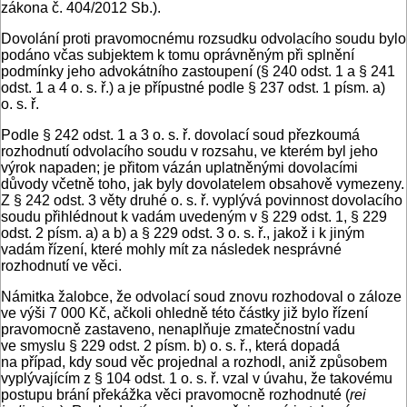
zákona č. 404/2012 Sb.).
Dovolání proti pravomocnému rozsudku odvolacího soudu bylo
podáno včas subjektem k tomu oprávněným při splnění
podmínky jeho advokátního zastoupení (§ 240 odst. 1 a § 241
odst. 1 a 4 o. s. ř.) a je přípustné podle § 237 odst. 1 písm. a)
o. s. ř.
Podle § 242 odst. 1 a 3 o. s. ř. dovolací soud přezkoumá
rozhodnutí odvolacího soudu v rozsahu, ve kterém byl jeho
výrok napaden; je přitom vázán uplatněnými dovolacími
důvody včetně toho, jak byly dovolatelem obsahově vymezeny.
Z § 242 odst. 3 věty druhé o. s. ř. vyplývá povinnost dovolacího
soudu přihlédnout k vadám uvedeným v § 229 odst. 1, § 229
odst. 2 písm. a) a b) a § 229 odst. 3 o. s. ř., jakož i k jiným
vadám řízení, které mohly mít za následek nesprávné
rozhodnutí ve věci.
Námitka žalobce, že odvolací soud znovu rozhodoval o záloze
ve výši 7 000 Kč, ačkoli ohledně této částky již bylo řízení
pravomocně zastaveno, nenaplňuje zmatečnostní vadu
ve smyslu § 229 odst. 2 písm. b) o. s. ř., která dopadá
na případ, kdy soud věc projednal a rozhodl, aniž způsobem
vyplývajícím z § 104 odst. 1 o. s. ř. vzal v úvahu, že takovému
postupu brání překážka věci pravomocně rozhodnuté (
rei