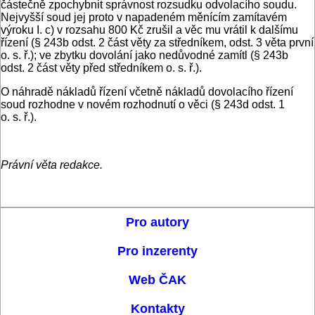
částečně zpochybnit správnost rozsudku odvolacího soudu.
Nejvyšší soud jej proto v napadeném měnícím zamítavém
výroku I. c) v rozsahu 800 Kč zrušil a věc mu vrátil k dalšímu
řízení (§ 243b odst. 2 část věty za středníkem, odst. 3 věta první
o. s. ř.); ve zbytku dovolání jako nedůvodné zamítl (§ 243b
odst. 2 část věty před středníkem o. s. ř.).
O náhradě nákladů řízení včetně nákladů dovolacího řízení
soud rozhodne v novém rozhodnutí o věci (§ 243d odst. 1
o. s. ř.).
Právní věta redakce.
Pro autory
Pro inzerenty
Web ČAK
Kontakty