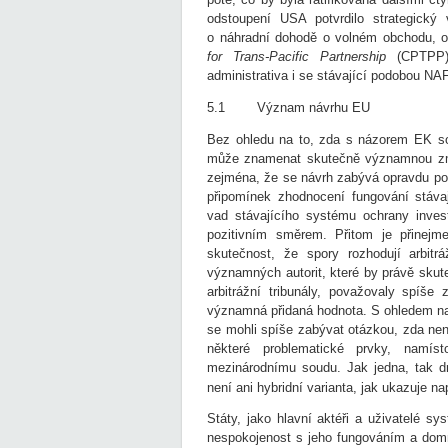
odstoupení USA potvrdilo strategick
o náhradní dohodě o volném obchodu, 
for Trans-Pacific Partnership
(CPTPP)
administrativa i se stávající podobou NAF
5.1 Význam návrhu EU
Bez ohledu na to, zda s názorem EK sou
může znamenat skutečně významnou zm
zejména, že se návrh zabývá opravdu pom
připomínek zhodnocení fungování stáva
vad stávajícího systému ochrany inve
pozitivním směrem. Přitom je přinej
skutečnost, že spory rozhodují arbitrá
významných autorit, které by právě skute
arbitrážní tribunály, považovaly spíš
významná přidaná hodnota. S ohledem n
se mohli spíše zabývat otázkou, zda není
některé problematické prvky, namís
mezinárodnímu soudu. Jak jedna, tak d
není ani hybridní varianta, jak ukazuje n
Státy, jako hlavní aktéři a uživatelé s
nespokojenost s jeho fungováním a domní