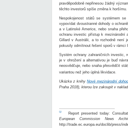
pravděpodobně nepřinesou žádný významn
těchto investorů spíše změna k horšímu.
Nespokojenost států se systémem se pr
vypovídat dvoustranné dohody o ochraně
a v Latinské Americe, nebo snaha přeh
ochranu investic přístup k mezinárodní 
Gillard v Austrálii, a to rozhodně není j
pokusily odmítnout řešení sporů v rámci 
Systém ochrany zahraničních investic, r
je v ohrožení a alternativou je buď náv
neosvědčuje, nebo snaha přesvědčit stát
variantou než jeho úplná likvidace.
Ukázka z knihy
Nové mezinárodní dohod
Praha 2018), kterou lze zakoupit v naklad
[1]
Report presented today: Consultatio
European Commission News Archi
http://trade.ec.europa.eu/doclib/press/in