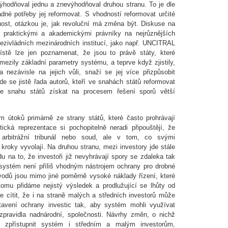
ýhodňoval jednu a znevýhodňoval druhou stranu. To je dle
né potřeby jej reformovat. S vhodností reformovat určité
nost, otázkou je, jak revoluční má změna být. Diskuse na
 praktickými a akademickými právníky na nejrůznějších
mezivládních mezinárodních institucí, jako např. UNCITRAL
tě lze jen poznamenat, že jsou to právě státy, které
ezily základní parametry systému, a teprve když zjistily,
nezávisle na jejich vůli, snaží se jej více přizpůsobit
e se jistě řada autorů, kteří ve snahách států reformovat
íše snahu států získat na procesem řešení sporů větší
m útoků primárně ze strany států, které často prohrávají
litická reprezentace si pochopitelně neradi připouštějí, že
arbitrážní tribunál nebo soud, ale v tom, co svými
roky vyvolají. Na druhou stranu, mezi investory jde stále
u na to, že investoři již nevyhrávají spory se zdaleka tak
 systém není příliš vhodným nástrojem ochrany pro drobné
vodů jsou mimo jiné poměrně vysoké náklady řízení, které
omu přidáme nejistý výsledek a prodlužující se lhůty od
je cítit, že i na straně malých a středních investorů může
tavení ochrany investic tak, aby systém mohli využívat
 zpravidla nadnárodní, společnosti. Návrhy změn, o nichž
y zpřístupnit systém i středním a malým investorům,