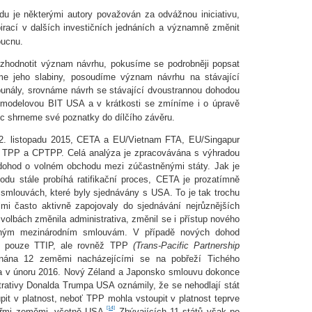
du je některými autory považován za odvážnou iniciativu,
spirací v dalších investičních jednáních a významně změnit
oucnu.
 zhodnotit význam návrhu, pokusíme se podrobněji popsat
me jeho slabiny, posoudíme význam návrhu na stávající
bunály, srovnáme návrh se stávající dvoustrannou dohodou
modelovou BIT USA a v krátkosti se zmíníme i o úpravě
 shrneme své poznatky do dílčího závěru.
2. listopadu 2015, CETA a EU/Vietnam FTA, EU/Singapur
 TPP a CPTPP. Celá analýza je zpracovávána s výhradou
 dohod o volném obchodu mezi zúčastněnými státy. Jak je
du stále probíhá ratifikační proces, CETA je prozatímně
e smlouvách, které byly sjednávány s USA. To je tak trochu
mi často aktivně zapojovaly do sjednávání nejrůznějších
volbách změnila administrativa, změnil se i přístup nového
eným mezinárodním smlouvám. V případě nových dohod
l pouze TTIP, ale rovněž TPP
(Trans-Pacific Partnership
dnána 12 zeměmi nacházejícími se na pobřeží Tichého
a v únoru 2016. Nový Zéland a Japonsko smlouvu dokonce
strativy Donalda Trumpa USA oznámily, že se nehodlají stát
it v platnost, neboť TPP mohla vstoupit v platnost teprve
[14]
tyřmi zeměmi, včetně USA.
Zbývajících 11 států však po