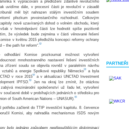
záminka k vypracování a předložení zdánlivě revolučního
 uvidíme dále, v procesní části je revoluční v zásadě
tribunál měl být nahrazen stálým investičním soudem
torní přezkum prvoinstančního rozhodnutí. Celkovým
kapitoly nově uzavíraných dohod o volném obchodu, který
 však v hmotněprávní části lze hodnotit spíše pozitivně
 tím, že výsledek bude zejména v části věnované řešení
Komise v květnu 2015 předložila koncepci reformy ochrany
[2]
 – the path for reform“.
je odhodlání Komise prozkoumat možnost vytvoření
doucnost mnohostranného nastavení řešení investičních
PARTNEŘI
a zřízení soudu se objevila rovněž v paralelním návrhu
[3]
h vztahů a energie Spolkové republiky Německo
a byla
[4]
NCTAD v roce 2015
a v aktualizaci UNCTAD Investment
[5]
velopment IPFSD.
Jen na okraj lze zmínit, že otázkou
zabývá mezinárodní společenství už řadu let, vytvoření
 v současné době v probíhajících jednáních o středisku pro
[6]
(Union of South American Nations – UNASUR).
potřebu začlenit do TTIP investiční kapitolu. 8. července
poručil Komisi, aby nahradila mechanismus ISDS novým
story bylo jednáno způsobem nepřipouštějícím diskriminaci