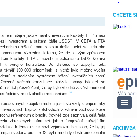
CHCETE S
mem, stejně jako v návrhu investiční kapitoly TTIP snaží
ezi investorem a státem (dále „ISDS“). V CETA a FTA
chanismu řešení sporů v textu došlo, uvidí se, zda oba
ací procedurou. Vzhledem k tomu, že jde o svým způsobem
estiční kapitoly TTIP a nového mechanismu ISDS Komisí
4 k veřejné konzultaci. Do diskuse se zapojila řada
a téměř 150 000 připomínek, z nichž bylo možno vyčíst
ndentů s tradičním systémem řešení investičních sporů
. Obecně veřejná konzultace ukázala obavy týkající se
lů a sílící přesvědčení, že by bylo vhodné zavést meritorní
[1]
rostřednictvím odvolacího mechanismu.
nteresovaných subjektů měly a jestli šlo vždy o připomínky
 investičních kapitol v dohodách o volném obchodu, které
rochu referendum o brexitu (rovněž zde zaznívala celá řada
ela zkreslených informací jak o fungování stávajícího
ích) a k tématu se mnozí vyjadřovali bez toho, že by jej
ARCHIV BA
 kampaň vedená proti ISDS byla mnohdy dosti emocionální