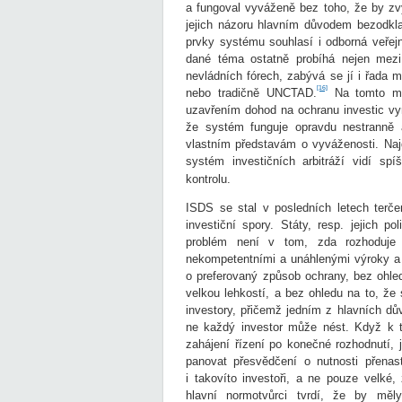
a fungoval vyváženě bez toho, že by zv
jejich názoru hlavním důvodem bezodklad
prvky systému souhlasí i odborná veřej
dané téma ostatně probíhá nejen mezi
nevládních fórech, zabývá se jí i řada 
[16]
nebo tradičně UNCTAD.
Na tomto mís
uzavřením dohod na ochranu investic vym
že systém funguje opravdu nestranně a 
vlastním představám o vyváženosti. Najd
systém investičních arbitráží vidí sp
kontrolu.
ISDS se stal v posledních letech terče
investiční spory. Státy, resp. jejich po
problém není v tom, zda rozhoduje 
nekompetentními a unáhlenými výroky a k
o preferovaný způsob ochrany, bez ohled
velkou lehkostí, a bez ohledu na to, že
investory, přičemž jedním z hlavních dů
ne každý investor může nést. Když k t
zahájení řízení po konečné rozhodnutí, 
panovat přesvědčení o nutnosti přenas
i takovíto investoři, a ne pouze velké,
hlavní normotvůrci tvrdí, že by měl