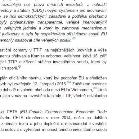
rozsáhlejší než práva místních investorů, a nahradit
vestory a státem (ISDS) novým systémem pro urovnávání
by se řídil demokratickými zásadami a podléhal přezkumu
ly projednávány transparentně, veřejně jmenovanými
m veřejných jednání a který by zahrnoval mechanismus
d judikatury a byla by respektována příslušnost soudů EU
[7]
mohly oslabovat cíle veřejných politik.“
estiční ochrany v TTIP na nejrůznějších úrovních a výše
entu překvapila Komise odbornou veřejnost, když 16. září
jící TTIP o zřízení stálého investičního soudu, který by
[8]
ních sporů.
plán oficiálního návrhu, který byl podpořen EU a předložen
[10]
rh byl zveřejněn 12. listopadu 2015.
Začátkem prosince
[11]
 o dohodě o volném obchodu mezi EU a Vietnamem,
která
jako v návrhu investiční kapitoly TTIP, včetně odvolacího
 text CETA
(EU–Canada Comprehensive Economic Trade
 návrhu CETA ukončeno v roce 2014, došlo po dalších
m změnám textu a jeho doplnění o mezinárodní investiční
u usilovat o vytvoření mnohostranného investičního soudu