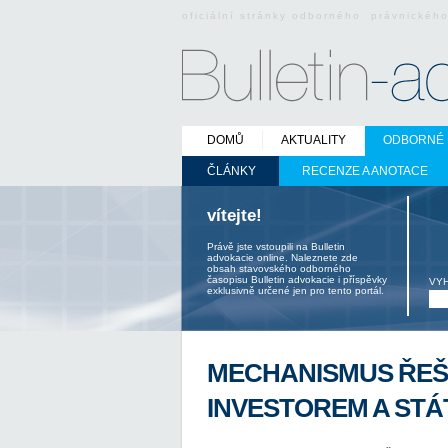
oficiální stránky odborného právnickéh
DOMŮ
AKTUALITY
ODBORNÉ 
ČLÁNKY
RECENZE A ANOTACE
vítejte!
Právě jste vstoupili na Bulletin
advokacie online. Naleznete zde
obsah stavovského odborného
časopisu Bulletin advokacie i příspěvky
VY
exklusivně určené jen pro tento portál.
MECHANISMUS ŘEŠE
INVESTOREM A STÁT