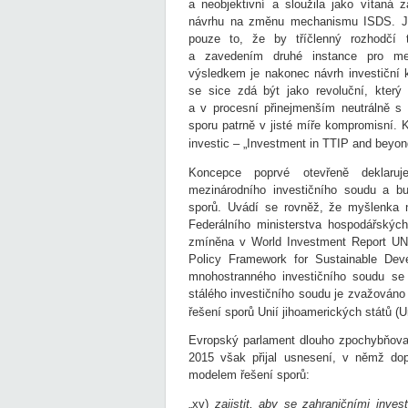
a neobjektivní a sloužila jako vítaná 
návrhu na změnu mechanismu ISDS. Jak
pouze to, že by tříčlenný rozhodčí 
a zavedením druhé instance pro meri
výsledkem je nakonec návrh investiční 
se sice zdá být jako revoluční, který
a v procesní přinejmenším neutrálně s
sporu patrně v jisté míře kompromisní. 
investic – „Investment in TTIP and beyond
Koncepce poprvé otevřeně deklaru
mezinárodního investičního soudu a bu
sporů. Uvádí se rovněž, že myšlenka n
Federálního ministerstva hospodářskýc
zmíněna v World Investment Report U
Policy Framework for Sustainable De
mnohostranného investičního soudu se 
stálého investičního soudu je zvažováno
řešení sporů Unií jihoamerických států 
Evropský parlament dlouho zpochybňoval 
2015 však přijal usnesení, v němž do
modelem řešení sporů:
„xv)
zajistit, aby se zahraničními inve