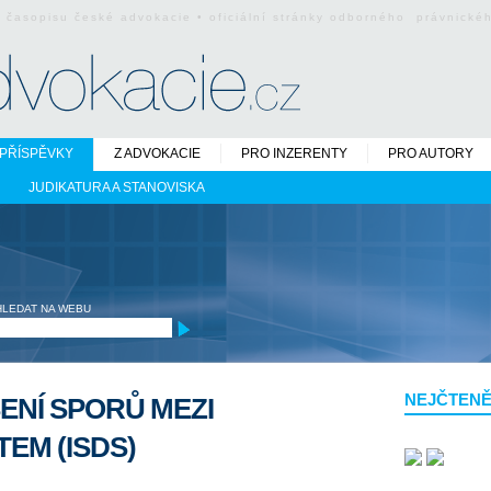
o časopisu české advokacie • oficiální stránky odborného právnick
PŘÍSPĚVKY
Z ADVOKACIE
PRO INZERENTY
PRO AUTORY
JUDIKATURA A STANOVISKA
HLEDAT NA WEBU
NEJČTENĚ
NÍ SPORŮ MEZI
EM (ISDS)