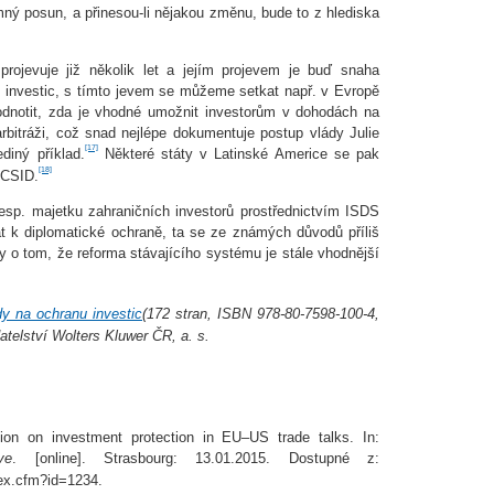
ý posun, a přinesou-li nějakou změnu, bude to z hlediska
ojevuje již několik let a jejím projevem je buď snaha
 investic, s tímto jevem se můžeme setkat např. v Evropě
odnotit, zda je vhodné umožnit investorům v dohodách na
arbitráži, což snad nejlépe dokumentuje postup vlády Julie
[17]
ediný příklad.
Některé státy v Latinské Americe se pak
[18]
ICSID.
esp. majetku zahraničních investorů prostřednictvím ISDS
rat k diplomatické ochraně, ta se ze známých důvodů příliš
y o tom, že reforma stávajícího systému je stále vhodnější
y na ochranu investic
(172 stran, ISBN 978-80-7598-100-4,
atelství Wolters Kluwer ČR, a. s.
n on investment protection in EU–US trade talks. In:
ve
. [online]. Strasbourg: 13.01.2015. Dostupné z:
dex.cfm?id=1234.