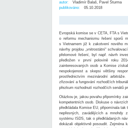
autor:
Vladimír Balaš, Pavel Šturma
publikováno:
05.10.2018
Evropská komise se v CETA, FTA s Vietna
o reformu mechanismu řešení sporů m
s Vietnamem již k zakotvení nového me
návrhy projdou „vnitrostátní“ schvalov
přelomové řešení, byl např. návrh inv
předložen v první polovině roku 201
zainteresovaných osob a Komise získal
nespokojenost a skepsi většiny respo
prostřednictvím mezinárodní arbitráže
zřizování a fungování rozhodčích tribuná
přezkum rozhodnutí rozhodčích senátů p
Otázkou je, jakou povahu připomínky zai
kompetentních osob. Diskuse o návrzích
předkládala Komise EU, připomínala tak t
nepřesných, zavádějících a mnohdy zc
systému ISDS, tak o předkládaných návrz
dokázali objektivně posoudit. Zejména