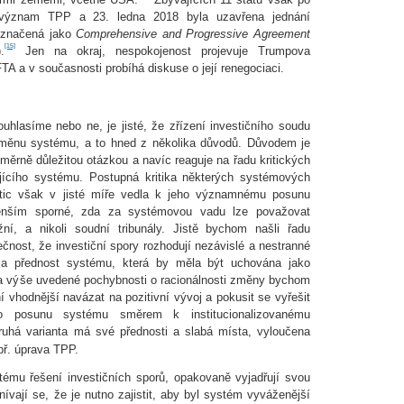
ý význam TPP a 23. ledna 2018 byla uzavřena jednání
označená jako
Comprehensive and Progressive Agreement
[15]
.
Jen na okraj, nespokojenost projevuje Trumpova
TA a v současnosti probíhá diskuse o její renegociaci.
hlasíme nebo ne, je jisté, že zřízení investičního soudu
ěnu systému, a to hned z několika důvodů. Důvodem je
ěrně důležitou otázkou a navíc reaguje na řadu kritických
jícího systému. Postupná kritika některých systémových
stic však v jisté míře vedla k jeho významnému posunu
menším sporné, zda za systémovou vadu lze považovat
žní, a nikoli soudní tribunály. Jistě bychom našli řadu
čnost, že investiční spory rozhodují nezávislé a nestranné
e za přednost systému, která by měla být uchována jako
a výše uvedené pochybnosti o racionálnosti změny bychom
 vhodnější navázat na pozitivní vývoj a pokusit se vyřešit
to posunu systému směrem k institucionalizovanému
ruhá varianta má své přednosti a slabá místa, vyloučena
apř. úprava TPP.
ystému řešení investičních sporů, opakovaně vyjadřují svou
vají se, že je nutno zajistit, aby byl systém vyváženější