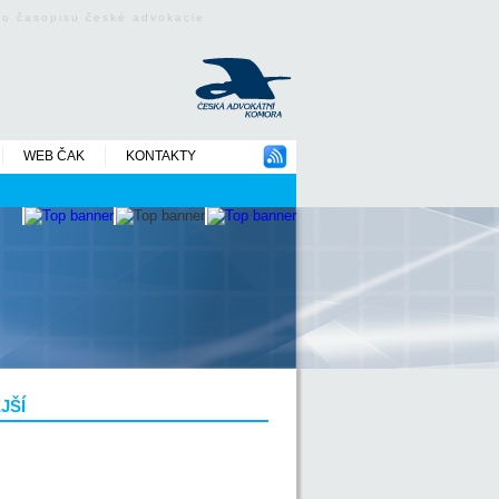
ého časopisu české advokacie
WEB ČAK
KONTAKTY
JŠÍ