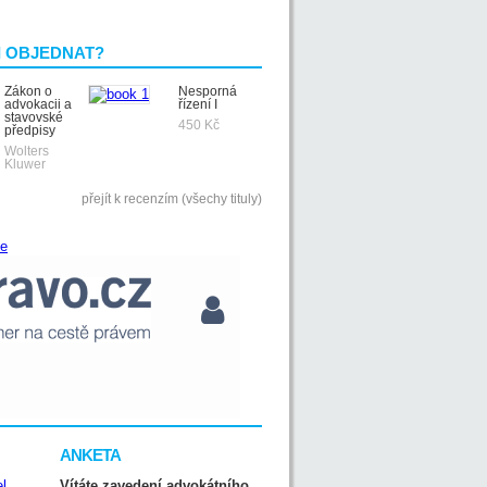
I OBJEDNAT?
Zákon o
Nesporná
advokacii a
řízení I
stavovské
450 Kč
předpisy
Wolters
Kluwer
přejít k recenzím (všechy tituly)
ANKETA
Vítáte zavedení advokátního