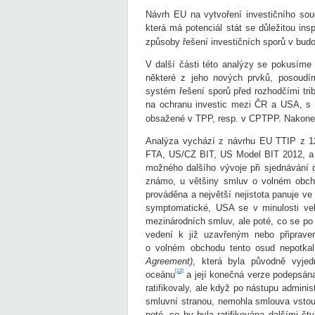
Návrh EU na vytvoření investičního sou
která má potenciál stát se důležitou in
způsoby řešení investičních sporů v bud
V další části této analýzy se pokusíme
některé z jeho nových prvků, posoudí
systém řešení sporů před rozhodčími tri
na ochranu investic mezi ČR a USA, s 
obsažené v TPP, resp. v CPTPP. Nakonec
Analýza vychází z návrhu EU TTIP z 1
FTA, US/CZ BIT, US Model BIT 2012, a
možného dalšího vývoje při sjednávání
známo, u většiny smluv o volném obcho
prováděna a největší nejistota panuje v
symptomatické, USA se v minulosti vel
mezinárodních smluv, ale poté, co se po 
vedení k již uzavřeným nebo připrav
o volném obchodu tento osud nepotka
Agreement)
, která byla původně vyje
[13]
oceánu
a její konečná verze podepsán
ratifikovaly, ale když po nástupu admini
smluvní stranou, nemohla smlouva vstoup
poté, co by byla ratifikována dalšími č