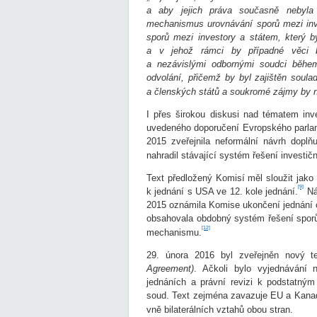
a aby jejich práva současně nebyla 
mechanismus urovnávání sporů mezi in
sporů mezi investory a státem, který 
a v jehož rámci by případné věci by
a nezávislými odbornými soudci běhe
odvolání, přičemž by byl zajištěn soula
a členských států a soukromé zájmy by ne
I přes širokou diskusi nad tématem inv
uvedeného doporučení Evropského parlam
2015 zveřejnila neformální návrh doplňu
nahradil stávající systém řešení investič
Text předložený Komisí měl sloužit jako 
[9]
k jednání s USA ve 12. kole jednání.
Náv
2015 oznámila Komise ukončení jednání
obsahovala obdobný systém řešení sporů 
[12]
mechanismu.
29. února 2016 byl zveřejněn nový
Agreement)
. Ačkoli bylo vyjednávání
jednáních a právní revizi k podstatný
soud. Text zejména zavazuje EU a Kanad
vně bilaterálních vztahů obou stran.