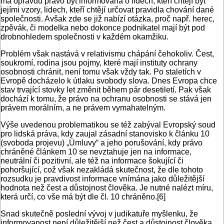
má opravdu právo být informována o lidech, kteří chtějí být
jejími vzory, lidech, kteří chtějí určovat pravidla chování dané
společnosti. Avšak zde se již nabízí otázka, proč např. herec,
zpěvák, či modelka nebo dokonce podnikatel mají být pod
drobnohledem společnosti v každém okamžiku.
Problém však nastává v relativismu chápání čehokoliv. Čest,
soukromí, rodina jsou pojmy, které mají instituty ochrany
osobnosti chránit, není tomu však vždy tak. Po staletích v
Evropě docházelo k útlaku svobody slova. Dnes Evropa chce
stav trvající stovky let změnit během pár desetiletí. Pak však
dochází k tomu, že právo na ochranu osobnosti se stává jen
právem morálním, a ne právem vymahatelným.
Výše uvedenou problematikou se též zabýval Evropský soud
pro lidská práva, kdy zaujal zásadní stanovisko k článku 10
(svoboda projevu) „Úmluvy“ a jeho porušování, kdy právo
chráněné článkem 10 se nevztahuje jen na informace,
neutrální či pozitivní, ale též na informace šokující či
pohoršující, což však nezakládá skutečnost, že dle tohoto
rozsudku je pravdivost informace vnímána jako důležitější
hodnota než čest a důstojnost člověka. Je nutné nalézt míru,
která určí, co vše má být dle čl. 10 chráněno.[6]
Snad skutečně poslední vývoj v judikatuře myšlenku, že
informovanost není důležitější než čest a důstojnost člověka,