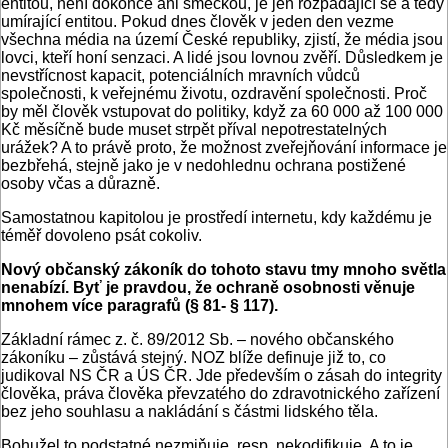
entitou, není dokonce ani smečkou, je jen rozpadající se a tedy
umírající entitou. Pokud dnes člověk v jeden den vezme
všechna média na území České republiky, zjistí, že média jsou
lovci, kteří honí senzaci. A lidé jsou lovnou zvěří. Důsledkem je
nevstřícnost kapacit, potenciálních mravních vůdců
společnosti, k veřejnému životu, ozdravění společnosti. Proč
by měl člověk vstupovat do politiky, když za 60 000 až 100 000
Kč měsíčně bude muset strpět příval nepotrestatelných
urážek? A to právě proto, že možnost zveřejňování informace je
bezbřehá, stejně jako je v nedohlednu ochrana postižené
osoby včas a důrazně.
Samostatnou kapitolou je prostředí internetu, kdy každému je
téměř dovoleno psát cokoliv.
Nový občanský zákoník do tohoto stavu tmy mnoho světla
nenabízí. Byť je pravdou, že ochraně osobnosti věnuje
mnohem více paragrafů (§ 81- § 117).
Základní rámec z. č. 89/2012 Sb. – nového občanského
zákoníku – zůstává stejný. NOZ blíže definuje již to, co
judikoval NS ČR a ÚS ČR. Jde především o zásah do integrity
člověka, práva člověka převzatého do zdravotnického zařízení
bez jeho souhlasu a nakládání s částmi lidského těla.
Bohužel to podstatné nezmiňuje, resp. nekodifikuje. A to je