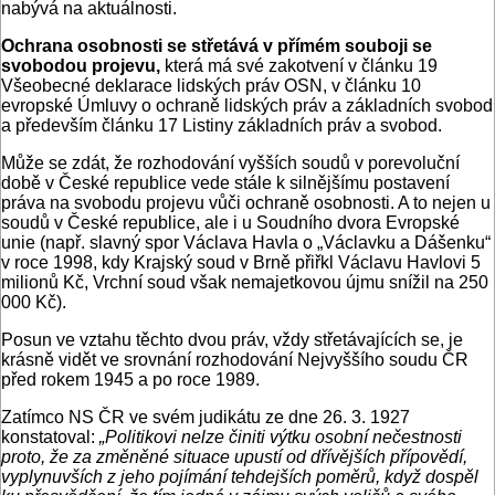
nabývá na aktuálnosti.
Ochrana osobnosti se střetává v přímém souboji se
svobodou projevu,
která má své zakotvení v článku 19
Všeobecné deklarace lidských práv OSN, v článku 10
evropské Úmluvy o ochraně lidských práv a základních svobod
a především článku 17 Listiny základních práv a svobod.
Může se zdát, že rozhodování vyšších soudů v porevoluční
době v České republice vede stále k silnějšímu postavení
práva na svobodu projevu vůči ochraně osobnosti. A to nejen u
soudů v České republice, ale i u Soudního dvora Evropské
unie (např. slavný spor Václava Havla o „Václavku a Dášenku“
v roce 1998, kdy Krajský soud v Brně přiřkl Václavu Havlovi 5
milionů Kč, Vrchní soud však nemajetkovou újmu snížil na 250
000 Kč).
Posun ve vztahu těchto dvou práv, vždy střetávajících se, je
krásně vidět ve srovnání rozhodování Nejvyššího soudu ČR
před rokem 1945 a po roce 1989.
Zatímco NS ČR ve svém judikátu ze dne 26. 3. 1927
konstatoval:
„Politikovi nelze činiti výtku osobní nečestnosti
proto, že za změněné situace upustí od dřívějších přípovědí,
vyplynuvších z jeho pojímání tehdejších poměrů, když dospěl