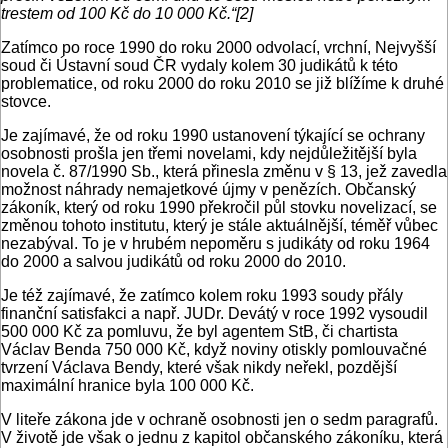
trestem od 100 Kč do 10 000 Kč.“[2]
Zatímco po roce 1990 do roku 2000 odvolací, vrchní, Nejvyšší
soud či Ústavní soud ČR vydaly kolem 30 judikátů k této
problematice, od roku 2000 do roku 2010 se již blížíme k druhé
stovce.
Je zajímavé, že od roku 1990 ustanovení týkající se ochrany
osobnosti prošla jen třemi novelami, kdy nejdůležitější byla
novela č. 87/1990 Sb., která přinesla změnu v § 13, jež zavedla
možnost náhrady nemajetkové újmy v penězích. Občanský
zákoník, který od roku 1990 překročil půl stovku novelizací, se
změnou tohoto institutu, který je stále aktuálnější, téměř vůbec
nezabýval. To je v hrubém nepoměru s judikáty od roku 1964
do 2000 a salvou judikátů od roku 2000 do 2010.
Je též zajímavé, že zatímco kolem roku 1993 soudy přály
finanční satisfakci a např. JUDr. Devátý v roce 1992 vysoudil
500 000 Kč za pomluvu, že byl agentem StB, či chartista
Václav Benda 750 000 Kč, když noviny otiskly pomlouvačné
tvrzení Václava Bendy, které však nikdy neřekl, pozdější
maximální hranice byla 100 000 Kč.
V liteře zákona jde v ochraně osobnosti jen o sedm paragrafů.
V životě jde však o jednu z kapitol občanského zákoníku, která