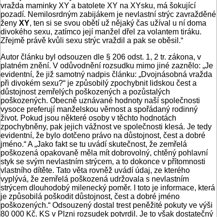
vražda maminky XY a batolete XY na XYsku, má šokující
pozadí. Nemilosrdným zabijákem je nevlastní strýc zavražděné
ženy
XY
, ten si se svou obětí už nějaký čas užíval u ní doma
divokého sexu, zatímco její manžel dřel za volantem tiráku.
Zřejmě právě kvůli sexu strýc vraždil a pak se oběsil.“
Autor článku byl odsouzen dle § 206 odst. 1, 2 tr. zákona, v
platném znění. V odůvodnění rozsudku mimo jiné zaznělo: „Je
evidentní, že již samotný nadpis článku: „Dvojnásobná vražda
při divokém sexu?“ je způsobilý zpochybnit lidskou čest a
důstojnost zemřelých poškozených a pozůstalých
poškozených. Obecně uznávané hodnoty naší společnosti
vysoce preferují manželskou věrnost a spořádaný rodinný
život. Pokud jsou některé osoby v těchto hodnotách
zpochybněny, pak jejich vážnost ve společnosti klesá. Je tedy
evidentní, že bylo dotčeno právo na důstojnost, čest a dobré
jméno.“ A „Jako fakt se tu uvádí skutečnost, že zemřelá
poškozená opakovaně měla mít dobrovolný, chtěný pohlavní
styk se svým nevlastním strýcem, a to dokonce v přítomnosti
vlastního dítěte. Tato věta rovněž uvádí údaj, ze kterého
vyplývá, že zemřelá poškozená udržovala s nevlastním
strýcem dlouhodobý milenecký poměr. I toto je informace, která
je způsobilá poškodit důstojnost, čest a dobré jméno
poškozených.“ Odsouzený dostal trest peněžité pokuty ve výši
80 000 Kč. KS v Plzni rozsudek potvrdil. Je to však dostatečný