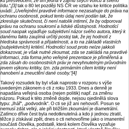
ku přesvědčení, že tím jedná v zájmu svých voličů a svého
lidu.“,[3]
tak o 80 let později NS ČR ve vztahu ke kritice politika
uvádí:
„Uveřejnění pravdivé informace nezasahuje do práva na
ochranu osobnosti, pokud tento údaj není podán tak, že
zkresluje skutečnost, či není natolik intimní, že by odporoval
právu na ochranu soukromí a lidské důstojnosti. Hodnotící
soud naopak vyjadřuje subjektivní názor svého autora, který k
danému faktu zaujímá určitý postoj tak, že jej hodnotí z
hlediska správnosti a přijatelnosti, a to na základě vlastních
(subjektivních) kritérií. Hodnotící soud proto nelze jakkoli
dokazovat, je však nutné zkoumat, zda se zakládá na pravdivé
informaci, zda forma jeho veřejné prezentace je přiměřená a
zda zásah do osobnostních práv je nevyhnutelným průvodním
jevem výkonu kritiky, tzn. zda primárním cílem kritiky není
hanobení a zneuctění dané osoby.“[4]
Takový rozsudek by byl však naprosto v rozporu s výše
uvedeným zákonem o cti z roku 1933. Dnes a denně je
napadána veřejná osoba (nejen politik) např. za změnu
názoru. Pokud k této změně dojde, nejsou ojedinělá slova
typu: „lhář“, „podvodník“. O cti se již ani nehovoří. Posun se
nemusí zdát velký, ale při bližším zkoumání je diametrální.
Zatímco dříve čest byla nedotknutelná a kdo ji jednou ztratil,
těžce ji získával zpět, dnes o cti nehovoříme jako o imanentní
součásti člověka, podstatě, která kolem člověka vyzařuje