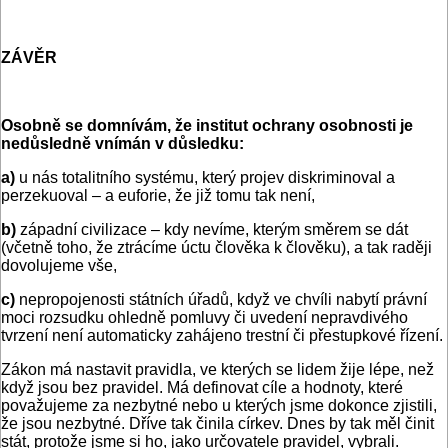
ZÁVĚR
Osobně se domnívám, že institut ochrany osobnosti je
nedůsledně vnímán v důsledku:
a)
u nás totalitního systému, který projev diskriminoval a
perzekuoval – a euforie, že již tomu tak není,
b)
západní civilizace – kdy nevíme, kterým směrem se dát
(včetně toho, že ztrácíme úctu člověka k člověku), a tak raději
dovolujeme vše,
c)
nepropojenosti státních úřadů, když ve chvíli nabytí právní
moci rozsudku ohledně pomluvy či uvedení nepravdivého
tvrzení není automaticky zahájeno trestní či přestupkové řízení.
Zákon má nastavit pravidla, ve kterých se lidem žije lépe, než
když jsou bez pravidel. Má definovat cíle a hodnoty, které
považujeme za nezbytné nebo u kterých jsme dokonce zjistili,
že jsou nezbytné. Dříve tak činila církev. Dnes by tak měl činit
stát, protože jsme si ho, jako určovatele pravidel, vybrali.