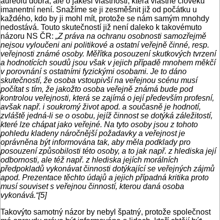
aureolu dobra, ale o jakési vlastnosti, která vlastně člověku
imanentní není. Snažíme se ji zesměšnit již od počátku u
každého, kdo by ji mohl mít, protože se nám samým mnohdy
nedostává. Touto skutečností již není daleko k takovémuto
názoru NS ČR:
„Z práva na ochranu osobnosti samozřejmě
nejsou vyloučeni ani politikové a ostatní veřejně činné, resp.
veřejnosti známé osoby. Měřítka posouzení skutkových tvrzení
a hodnotících soudů jsou však v jejich případě mnohem měkčí
v porovnání s ostatními fyzickými osobami. Je to dáno
skutečností, že osoba vstoupivší na veřejnou scénu musí
počítat s tím, že jakožto osoba veřejně známá bude pod
kontrolou veřejnosti, která se zajímá o její především profesní,
avšak např. i soukromý život apod. a současně je hodnotí,
zvláště jedná-li se o osobu, jejíž činnost se dotýká záležitostí,
které lze chápat jako veřejné. Na tyto osoby jsou z tohoto
pohledu kladeny náročnější požadavky a veřejnost je
oprávněna být informována tak, aby měla podklady pro
posouzení způsobilosti této osoby, a to jak např. z hlediska její
odbornosti, ale též např. z hlediska jejích morálních
předpokladů vykonávat činnosti dotýkající se veřejných zájmů
apod. Prezentace těchto údajů a jejich případná kritika proto
musí souviset s veřejnou činností, kterou daná osoba
vykonává.“[5]
Takovýto samotný názor by nebyl špatný, protože společnost