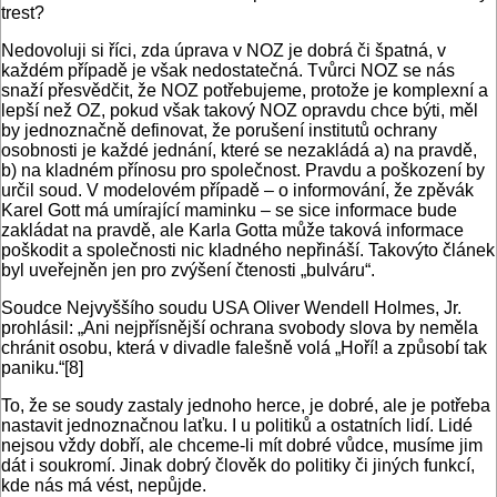
trest?
Nedovoluji si říci, zda úprava v NOZ je dobrá či špatná, v
každém případě je však nedostatečná. Tvůrci NOZ se nás
snaží přesvědčit, že NOZ potřebujeme, protože je komplexní a
lepší než OZ, pokud však takový NOZ opravdu chce býti, měl
by jednoznačně definovat, že porušení institutů ochrany
osobnosti je každé jednání, které se nezakládá a) na pravdě,
b) na kladném přínosu pro společnost. Pravdu a poškození by
určil soud. V modelovém případě – o informování, že zpěvák
Karel Gott má umírající maminku – se sice informace bude
zakládat na pravdě, ale Karla Gotta může taková informace
poškodit a společnosti nic kladného nepřináší. Takovýto článek
byl uveřejněn jen pro zvýšení čtenosti „bulváru“.
Soudce Nejvyššího soudu USA Oliver Wendell Holmes, Jr.
prohlásil: „Ani nejpřísnější ochrana svobody slova by neměla
chránit osobu, která v divadle falešně volá „Hoří! a způsobí tak
paniku.“[8]
To, že se soudy zastaly jednoho herce, je dobré, ale je potřeba
nastavit jednoznačnou laťku. I u politiků a ostatních lidí. Lidé
nejsou vždy dobří, ale chceme-li mít dobré vůdce, musíme jim
dát i soukromí. Jinak dobrý člověk do politiky či jiných funkcí,
kde nás má vést, nepůjde.