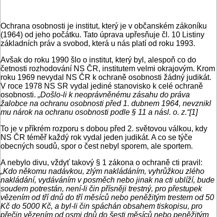
Ochrana osobnosti je institut, který je v občanském zákoníku
(1964) od jeho počátku. Tato úprava upřesňuje čl. 10 Listiny
základních práv a svobod, která u nás platí od roku 1993.
Avšak do roku 1990 šlo o institut, který byl, alespoň co do
četnosti rozhodování NS ČR, institutem velmi okrajovým. Krom
roku 1969 nevydal NS ČR k ochraně osobnosti žádný judikát.
V roce 1978 NS SR vydal jediné stanovisko k celé ochraně
osobnosti.
„Došlo-li k neoprávněnému zásahu do práva
žalobce na ochranu osobnosti před 1. dubnem 1964, nevznikl
mu nárok na ochranu osobnosti podle § 11 a násl. o. z.“[1]
To je v příkrém rozporu s dobou před 2. světovou válkou, kdy
NS ČR téměř každý rok vydal jeden judikát. A co se týče
obecných soudů, spor o čest nebyl sporem, ale sportem.
A nebylo divu, vždyť takový § 1 zákona o ochraně cti pravil:
„Kdo někomu nadávkou, zlým nakládáním, vyhrůžkou zlého
nakládání, vydáváním v posměch nebo jinak na cti ublíží, bude
soudem potrestán, není-li čin přísněji trestný, pro přestupek
vězením od tří dnů do tří měsíců nebo peněžitým trestem od 50
Kč do 5000 Kč, a byl-li čin spáchán obsahem tiskopisu, pro
přečin vězením od osmi dnů do šesti měsíců nebo peněžitým