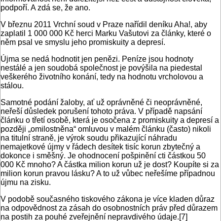
podpoří. A zdá se, že ano.
V březnu 2011 Vrchní soud v Praze nařídil deníku Aha!, aby
zaplatil 1 000 000 Kč herci Marku Vašutovi za články, které o
něm psal ve smyslu jeho promiskuity a depresí.
Újma se nedá hodnotit jen penězi. Peníze jsou hodnoty
nestálé a jen soudobá společnost je povýšila na piedestal
veškerého životního konání, tedy na hodnotu vrcholovou a
stálou.
Samotné podání žaloby, ať už oprávněné či neoprávněné,
neřeší důsledek porušení tohoto práva. V případě napsání
článku o třetí osobě, která je osočena z promiskuity a depresí a
později „omilostněna“ omluvou v malém článku (často) nikoli
na titulní straně, je výrok soudu přikazující náhradu
nemajetkové újmy v řádech desítek tisíc korun zbytečný a
dokonce i směšný. Je ohodnocení pošpinění cti částkou 50
000 Kč mnoho? A částka milion korun už je dost? Koupíte si za
milion korun pravou lásku? A to už vůbec neřešíme případnou
újmu na zisku.
V podobě současného tiskového zákona je více kladen důraz
na odpovědnost za zásah do osobnostních práv před důrazem
na postih za pouhé zveřejnění nepravdivého údaje.[7]