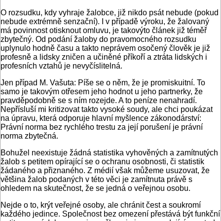
O rozsudku, kdy vyhraje žalobce, již nikdo psát nebude (pokud
nebude extrémně senzační). I v případě výroku, že žalovaný
má povinnost otisknout omluvu, je takovýto článek již téměř
zbytečný. Od podání žaloby do pravomocného rozsudku
uplynulo hodně času a takto neprávem osočený člověk je již
profesně a lidsky zničen a učiněné příkoří a ztráta lidských i
profesních vztahů je nevyčíslitelná.
Jen případ M. Vašuta: Píše se o něm, že je promiskuitní. To
samo je takovým otřesem jeho hodnot u jeho partnerky, že
pravděpodobně se s ním rozejde. A to peníze nenahradí.
Nepřísluší mi kritizovat takto vysoké soudy, ale chci poukázat
na úpravu, která odporuje hlavní myšlence zákonodárství:
Právní norma bez rychlého trestu za její porušení je právní
norma zbytečná.
Bohužel neexistuje žádná statistika vyhověných a zamítnutých
žalob s petitem opírající se o ochranu osobnosti, či statistik
žádaného a přiznaného. Z médií však můžeme usuzovat, že
většina žalob podaných v této věci je zamítnuta právě s
ohledem na skutečnost, že se jedná o veřejnou osobu.
Nejde o to, krýt veřejné osoby, ale chránit čest a soukromí
každého jedince. Společnost bez omezení přestává být funkční