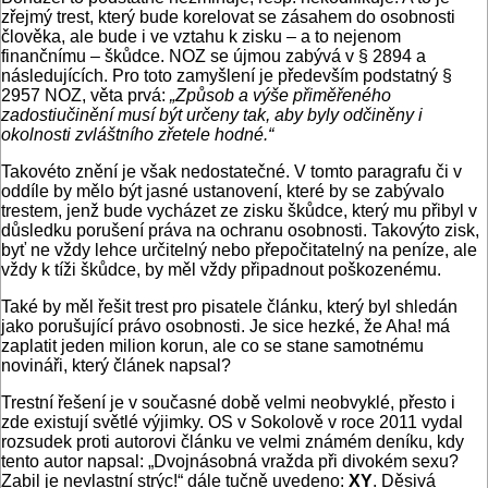
zřejmý trest, který bude korelovat se zásahem do osobnosti
člověka, ale bude i ve vztahu k zisku – a to nejenom
finančnímu – škůdce. NOZ se újmou zabývá v § 2894 a
následujících. Pro toto zamyšlení je především podstatný §
2957 NOZ, věta prvá:
„Způsob a výše přiměřeného
zadostiučinění musí být určeny tak, aby byly odčiněny i
okolnosti zvláštního zřetele hodné.“
Takovéto znění je však nedostatečné. V tomto paragrafu či v
oddíle by mělo být jasné ustanovení, které by se zabývalo
trestem, jenž bude vycházet ze zisku škůdce, který mu přibyl v
důsledku porušení práva na ochranu osobnosti. Takovýto zisk,
byť ne vždy lehce určitelný nebo přepočitatelný na peníze, ale
vždy k tíži škůdce, by měl vždy připadnout poškozenému.
Také by měl řešit trest pro pisatele článku, který byl shledán
jako porušující právo osobnosti. Je sice hezké, že Aha! má
zaplatit jeden milion korun, ale co se stane samotnému
novináři, který článek napsal?
Trestní řešení je v současné době velmi neobvyklé, přesto i
zde existují světlé výjimky. OS v Sokolově v roce 2011 vydal
rozsudek proti autorovi článku ve velmi známém deníku, kdy
tento autor napsal: „Dvojnásobná vražda při divokém sexu?
Zabil je nevlastní strýc!“ dále tučně uvedeno:
XY
. Děsivá