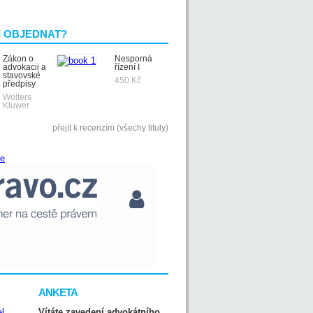
I OBJEDNAT?
Zákon o
Nesporná
advokacii a
řízení I
stavovské
450 Kč
předpisy
Wolters
Kluwer
přejít k recenzím (všechy tituly)
ANKETA
Vítáte zavedení advokátního