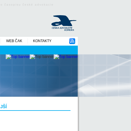
ého časopisu české advokacie
WEB ČAK
KONTAKTY
JŠÍ