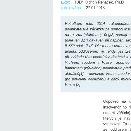
autor:
JUDr. Oldřich Řeháček, Ph.D
publikováno:
27.01.2015
Počátkem roku 2014 zákonodárce 
podnikatelské závazky za pomoci insti
na to, zda (stále) mají či (již) nemaj
(dále jen „IZ“) dává jen při naplnění u
§ 389 odst. 2 IZ. Dle tohoto ustanoven
úpadku oddlužením mj. tehdy, jestliže
při výkladu této podmínky dochází k
Vrchním soudem v Praze. Spornou 
bankrotem (bývalého) podnikatele před
aktuálně[1] – dovozuje Vrchní soud v
(po povolení oddlužení) a daný mlčky
Praze.[3]
Odpověď na uv
insolvenčního ř
ostatní věřitelé
kterých je nav
vstupovat. To p
že oddlužení 