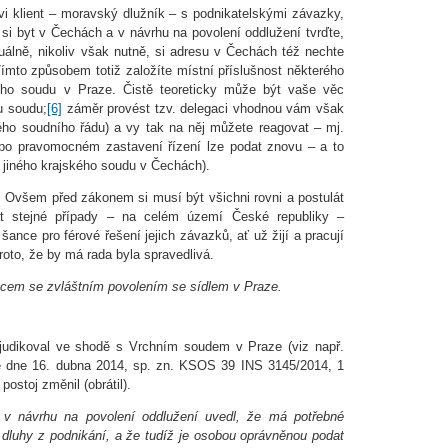
ovi klient – moravský dlužník – s podnikatelskými závazky,
si byt v Čechách a v návrhu na povolení oddlužení tvrďte,
tuálně, nikoliv však nutně, si adresu v Čechách též nechte
ímto způsobem totiž založíte místní příslušnost některého
ího soudu v Praze. Čistě teoreticky může být vaše věc
u soudu;
[6]
záměr provést tzv. delegaci vhodnou vám však
ého soudního řádu) a vy tak na něj můžete reagovat – mj.
 po pravomocném zastavení řízení lze podat znovu – a to
 u jiného krajského soudu v Čechách).
a. Ovšem před zákonem si musí být všichni rovni a postulát
vat stejné případy – na celém území České republiky –
šance pro férové řešení jejich závazků, ať už žijí a pracují
proto, že by má rada byla spravedlivá.
vcem se zvláštním povolením se sídlem v Praze.
judikoval ve shodě s Vrchním soudem v Praze (viz např.
 dne 16. dubna 2014, sp. zn. KSOS 39 INS 3145/2014, 1
postoj změnil (obrátil).
 v návrhu na povolení oddlužení uvedl, že má potřebné
 dluhy z podnikání, a že tudíž je osobou oprávněnou podat