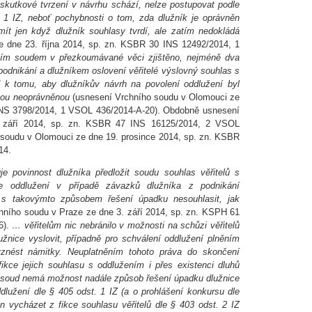
skutkové tvrzení v návrhu schází, nelze postupovat podle
 1 IZ, neboť pochybnosti o tom, zda dlužník je oprávněn
mít jen když dlužník souhlasy tvrdí, ale zatím nedokládá
e dne 23. října 2014, sp. zn. KSBR 30 INS 12492/2014, 1
ím soudem v přezkoumávané věci zjištěno, nejméně dva
podnikání a dlužníkem oslovení věřitelé výslovný souhlas s
d k tomu, aby dlužníkův návrh na povolení oddlužení byl
obou neoprávněnou
(usnesení Vrchního soudu v Olomouci ze
INS 3798/2014, 1 VSOL 436/2014-A-20). Obdobně usnesení
 září 2014, sp. zn. KSBR 47 INS 16125/2014, 2 VSOL
soudu v Olomouci ze dne 19. prosince 2014, sp. zn. KSBR
14.
je povinnost dlužníka předložit soudu souhlas věřitelů s
 oddlužení v případě závazků dlužníka z podnikání
elů s takovýmto způsobem řešení úpadku nesouhlasit, jak
hního soudu v Praze ze dne 3. září 2014, sp. zn. KSPH 61
).
… věřitelům nic nebránilo v možnosti na schůzi věřitelů
žnice vyslovit, případně pro schválení oddlužení plněním
vznést námitky. Neuplatněním tohoto práva do skončení
ikce jejich souhlasu s oddlužením i přes existenci dluhů
ě soud nemá možnost nadále způsob řešení úpadku dlužnice
dlužení dle § 405 odst. 1 IZ (a o prohlášení konkursu dle
en vycházet z fikce souhlasu věřitelů dle § 403 odst. 2 IZ