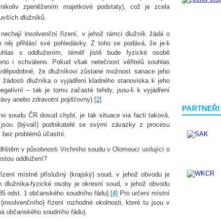
nikoliv zpeněžením majetkové podstaty), což je zcela
uvších dlužníků.
ě nechají insolvenční řízení, v jehož rámci dlužník žádá o
do něj přihlásí své pohledávky. Z toho se podává, že je-li
souhlas s oddlužením, téměř jistě bude fyzické osobě
no i schváleno. Pokud však netečnost věřitelů souhlas
vděpodobné, že dlužníkovi zůstane možnost sanace jeho
 žádosti dlužníka o vyjádření kladného stanoviska k jeho
egativní – tak je tomu začasté tehdy, jsou-li k vyjádření
rávy anebo zdravotní pojišťovny).
[2]
PARTNEŘI
ího soudu ČR dosud chybí, je tak situace via facti taková,
sou (bývalí) podnikatelé se svými závazky z procesu
j bez problémů účastní.
dlištěm v působnosti Vrchního soudu v Olomouci usilující o
estou oddlužení?
řízení místně příslušný (krajský) soud, v jehož obvodu je
dlužníka-fyzické osoby je okresní soud, v jehož obvodu
 85 odst. 1 občanského soudního řádu).
[4]
Pro určení místní
(insolvenčního) řízení rozhodné okolnosti, které tu jsou v
ruhá občanského soudního řádu).