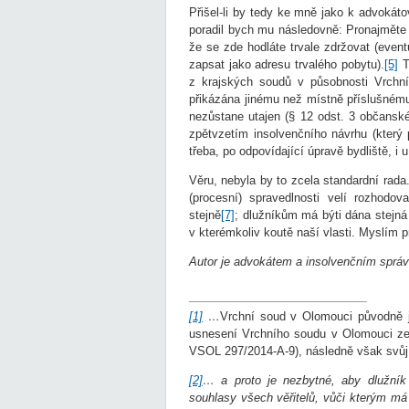
Přišel-li by tedy ke mně jako k advokát
poradil bych mu následovně: Pronajměte 
že se zde hodláte trvale zdržovat (even
zapsat jako adresu trvalého pobytu).
[5]
T
z krajských soudů v působnosti Vrchn
přikázána jinému než místně příslušném
nezůstane utajen (§ 12 odst. 3 občansk
zpětvzetím insolvenčního návrhu (který
třeba, po odpovídající úpravě bydliště, i
Věru, nebyla by to zcela standardní rad
(procesní) spravedlnosti velí rozhodo
stejně
[7]
; dlužníkům má býti dána stejná 
v kterémkoliv koutě naší vlasti. Myslím 
Autor je advokátem a insolvenčním sprá
[1]
…
Vrchní soud v Olomouci původně 
usnesení Vrchního soudu v Olomouci ze
VSOL 297/2014-A-9), následně však svůj 
[2]
… a proto je nezbytné, aby dlužník
souhlasy všech věřitelů, vůči kterým má