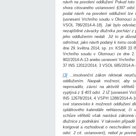
návrh na povolení oddlužení Pokud toto 
shora citovaného ustanovení §397 odst.
podat návrh na povolení oddlužení lze 
(usnesení Vrchního soudu v Olomouci z
VSOL 786/2014-A-18).
Jak bylo odvolac
nezajištěné závazky dlužníka pochází z 
jeho oddlužením nedali. Již to je důvo
odmítnut, jako návrh podaný k tomu os
dne 29. května 2014, sp. zn. KSBR 33 
Vrchního soudu v Olomouci ze dne 2.
902/2014-A-13 anebo usnesení Vrchního 
37 INS 12012/2014, 3 VSOL 685/2014-A-
[3]
...insolvenční zákon nikterak neurču
oddlužením. Naopak možnost, aby se
neprosadilo, závisí na aktivitě věřit
vyplývá z § 403 odst. 2 IZ
(usnesení Vrc
INS 12678/2014, 4 VSPH 1288/2014-A-16
své stanovisko k možnosti oddlužení dlu
splátkového kalendáře nehlasovat, či 
schůze věřitelů však nastává zákonná f
dlužnice z podnikání. V takovém případ
korigovat a rozhodovat o neschválení od
odst. 2 cit. ustanovení), neboť je povin