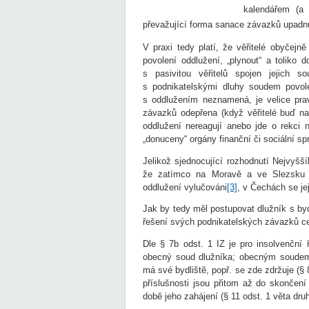
kalendářem (a 
převažující forma sanace závazků upadn
V praxi tedy platí, že věřitelé obyčejn
povolení oddlužení, „plynout“ a toliko 
s pasivitou věřitelů spojen jejich 
s podnikatelskými dluhy soudem povole
s oddlužením neznamená, je velice pra
závazků odepřena (když věřitelé buď na
oddlužení nereagují anebo jde o rekci n
„donuceny“ orgány finanční či sociální sp
Jelikož sjednocující rozhodnutí Nejvyšš
že zatímco na Moravě a ve Slezsku j
oddlužení vylučováni
[3]
, v Čechách se je
Jak by tedy měl postupovat dlužník s by
řešení svých podnikatelských závazků c
Dle § 7b odst. 1 IZ je pro insolvenční 
obecný soud dlužníka; obecným soudem 
má své bydliště, popř. se zde zdržuje (§
příslušnosti jsou přitom až do skončení 
době jeho zahájení (§ 11 odst. 1 věta d