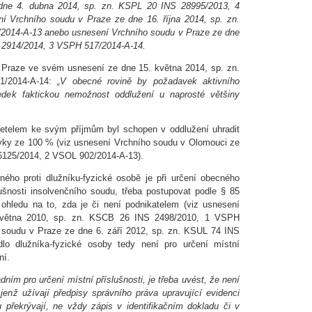
dne 4. dubna 2014, sp. zn. KSPL 20 INS 28995/2013, 4
 Vrchního soudu v Praze ze dne 16. října 2014, sp. zn.
014-A-13 anebo usnesení Vrchního soudu v Praze ze dne
S 2914/2014, 3 VSPH 517/2014-A-14.
v Praze ve svém usnesení ze dne 15. května 2014, sp. zn.
/2014-A-14:
„V obecné rovině by požadavek aktivního
edek faktickou nemožnost oddlužení u naprosté většiny
zřetelem ke svým příjmům byl schopen v oddlužení uhradit
ávky ze 100 % (viz usnesení Vrchního soudu v Olomouci ze
16125/2014, 2 VSOL 902/2014-A-13).
ného proti dlužníku-fyzické osobě je při určení obecného
ušnosti insolvenčního soudu, třeba postupovat podle § 85
ohledu na to, zda je či není podnikatelem (viz usnesení
května 2010, sp. zn. KSCB 26 INS 2498/2010, 1 VSPH
 soudu v Praze ze dne 6. září 2012, sp. zn. KSUL 74 INS
lo dlužníka-fyzické osoby tedy není pro určení místní
ní.
ním pro určení místní příslušnosti, je třeba uvést, že není
enž užívají předpisy správního práva upravující evidenci
 překrývají, ne vždy zápis v identifikačním dokladu či v