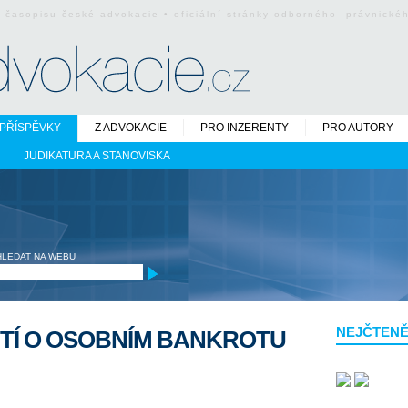
o časopisu české advokacie • oficiální stránky odborného právnick
PŘÍSPĚVKY
Z ADVOKACIE
PRO INZERENTY
PRO AUTORY
JUDIKATURA A STANOVISKA
HLEDAT NA WEBU
NEJČTENĚ
TÍ O OSOBNÍM BANKROTU