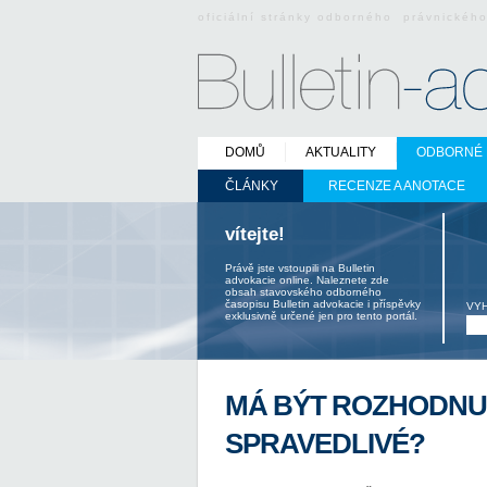
oficiální stránky odborného právnickéh
DOMŮ
AKTUALITY
ODBORNÉ 
ČLÁNKY
RECENZE A ANOTACE
vítejte!
Právě jste vstoupili na Bulletin
advokacie online. Naleznete zde
obsah stavovského odborného
časopisu Bulletin advokacie i příspěvky
VY
exklusivně určené jen pro tento portál.
MÁ BÝT ROZHODNU
SPRAVEDLIVÉ?