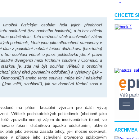
CHCETE S
umožnil fyzickým osobám řešit jejich předchozí
tutu oddlužení (tzv. osobního bankrotu), a to bez ohledu
í status podnikatele. Tuto možnost však insolvenční zákon
rčitých podmínek, které jsou jako alternativní stanoveny v
í dluh z podnikání nebrání řešení dlužníkova (hrozícího)
 s tím souhlasí věřitel, o jehož pohledávku jde. A právě
 zásadní divergenci mezi Vrchním soudem v Olomouci a
otázkou je, zda má být souhlas věřitelů s osobním
chozí (daný před povolením oddlužení) a výslovný (jak –
 Olomouci[2]) anebo tento souhlas může být i následný
 („kdo mlčí, souhlasí“), jak se domnívá Vrchní soud v
edené má přitom kruciální význam pro další vývoj
ízení. Věřitelé podnikatelských pohledávek (obdobně jako
) totiž zpravidla nemají zájem do insolvenčních řízení, ve
rhováno řešení dlužníkova úpadku oddlužením, aktivně
ARCHIV BA
ak platí jako železná zásada tehdy, je-li možné očekávat,
bude v případě jeho schválení provedeno splátkovým