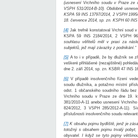
(usnesení Vrchního soudu v Praze ze 
VSPH 531/2014-B-10). Obdobně usnesení
KSPA 59 INS 13797/2014, 2 VSPH 1995/2
18. července 2014, sp. zn. KSPH 60 IN
[4]
Jak trefně konstatoval Vrchní soud 
KSPA 59 INS 2184/2014, 2 VSPH 961
souhlasu věřitelů měl v praxi za násl
subjektů, jež mají závazky z podnikání.“
[5]
A to i v případě, že by dlužník se 
veškeré přihlášené (nezajištěné) pohled
dne 2. září 2014, sp. zn. KSBR 47 INS 
[6]
V případě insolvenčního řízení vede
soudu dlužníka, a potažmo místní přísl
odst. 1 občanského soudního řádu bez 
Vrchního soudu v Praze ze dne 19. 
381/2010-A-11 anebo usnesení Vrchního
824/2012, 3 VSPH 285/2012-A-11). Síd
příslušnosti insolvenčního soudu relevant
[7]
K obsahu pojmu bydliště, jenž je zásad
totožný s obsahem pojmu trvalý pobyt, j
obyvatel. I když se tyto pojmy většinou