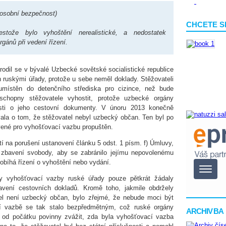
osobní bezpečnost)
CHCETE S
stože bylo vyhoštění nerealistické, a nedostatek
rgánů při vedení řízení.
arodil se v bývalé Uzbecké sovětské socialistické republice
n ruskými úřady, protože u sebe neměl doklady. Stěžovateli
l umístěn do detenčního střediska pro cizince, než bude
chopny stěžovatele vyhostit, protože uzbecké orgány
osti o jeho cestovní dokumenty. V únoru 2013 konečně
la o tom, že stěžovatel nebyl uzbecký občan. Ten byl po
vené pro vyhošťovací vazbu propuštěn.
tí na porušení ustanovení článku 5 odst. 1 písm. f) Úmluvy,
é zbavení svobody, aby se zabránilo jejímu nepovolenému
robíhá řízení o vyhoštění nebo vydání.
y vyhošťovací vazby ruské úřady pouze pětkrát žádaly
ení cestovních dokladů. Kromě toho, jakmile obdržely
el není uzbecký občan, bylo zřejmé, že nebude moci být
í vazbě se tak stalo bezpředmětným, což ruské orgány
ARCHIV BA
od počátku povinny zvážit, zda byla vyhošťovací vazba