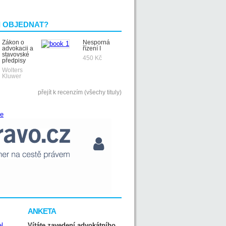
I OBJEDNAT?
Zákon o
Nesporná
advokacii a
řízení I
stavovské
450 Kč
předpisy
Wolters
Kluwer
přejít k recenzím (všechy tituly)
ANKETA
Vítáte zavedení advokátního