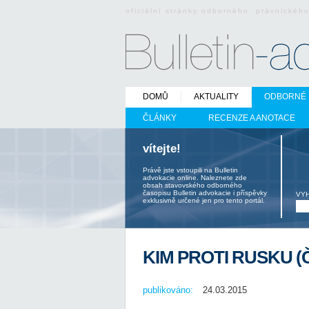
oficiální stránky odborného právnickéh
DOMŮ
AKTUALITY
ODBORNÉ 
ČLÁNKY
RECENZE A ANOTACE
vítejte!
Právě jste vstoupili na Bulletin
advokacie online. Naleznete zde
obsah stavovského odborného
časopisu Bulletin advokacie i příspěvky
VY
exklusivně určené jen pro tento portál.
KIM PROTI RUSKU (Č.
publikováno:
24.03.2015