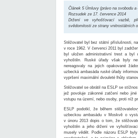
Článek 5 Úmluvy (právo na svobodu a 
Rozsudek ze 17. července 2014
Držení ve vyhošťovací vazbě, pře
svědomitosti ze strany vnitrostátních o
Stěžovatel byl bez státní příslušnosti, n
v roce 1962. V červenci 2011 byl zadrže
byl uložen administrativní trest a by
vyhoštěn. Ruské úřady však byly nes
nereagovaly na jejich opakované žád
uzbecká ambasáda ruské úřady informova
vypršení maximální dvouleté lhůty stano
Stěžovatel se obrátil na ESLP se stížnos
jež povoluje zákonné zatčení nebo jin
vstupu na území, nebo osoby, proti níž p
ESLP podotkl, že během stěžovatelov
uzbeckou ambasádu v Moskvě o vystav
v únoru 2013 dopis o tom, že stěžovat
vyhoštěn a jeho držení ve vyhošťovac
musely vědět. Podle názoru ESLP byly 