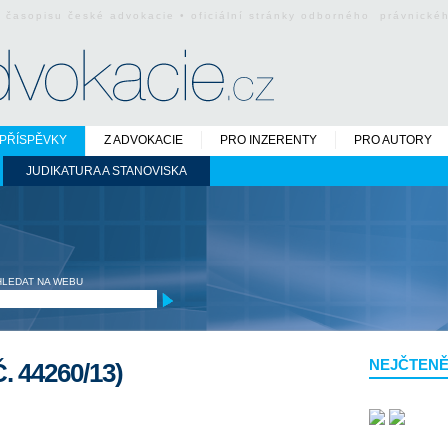
o časopisu české advokacie • oficiální stránky odborného právnick
PŘÍSPĚVKY
Z ADVOKACIE
PRO INZERENTY
PRO AUTORY
JUDIKATURA A STANOVISKA
HLEDAT NA WEBU
NEJČTENĚ
 44260/13)