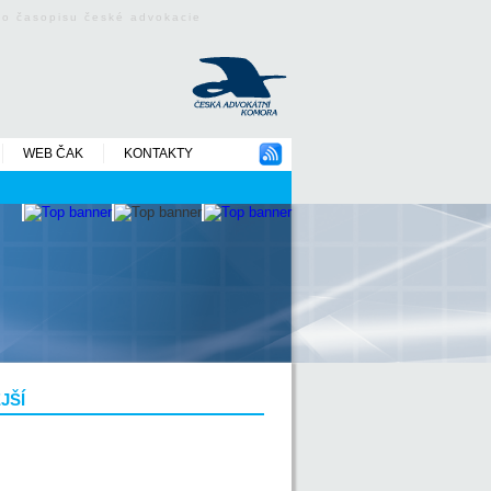
ého časopisu české advokacie
WEB ČAK
KONTAKTY
JŠÍ