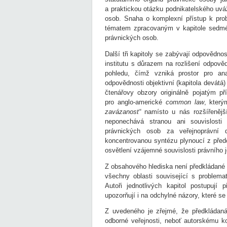
a praktickou otázku podnikatelského uvá
osob. Snaha o komplexní přístup k prob
tématem zpracovaným v kapitole sedmé,
právnických osob.
Další tři kapitoly se zabývají odpovědn
institutu s důrazem na rozlišení odpověd
pohledu, čímž vzniká prostor pro ana
odpovědnosti objektivní (kapitola devátá) 
čtenářovy obzory originálně pojatým pří
pro anglo-americké
com­mon law
, který
zavázanost“
namísto u nás rozšířenějš
neponechává stranou ani souvislosti 
právnických osob za veřejnoprávní d
koncentrovanou syntézu plynoucí z před
osvětlení vzájemné souvislosti právního 
Z obsahového hlediska není předkládané 
všechny oblasti související s problema
Autoři jednotlivých kapitol postupují
upozorňují i na odchylné názory, které 
Z uvedeného je zřejmé, že předkládaná
odborné veřejnosti, neboť autorskému k