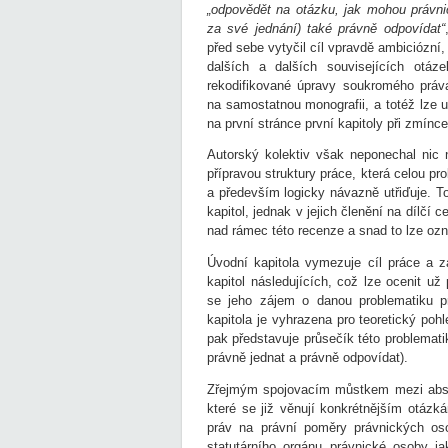
„odpovědět na otázku, jak mohou právn
za své jednání) také právně odpovídat“
před sebe vytyčil cíl vpravdě ambiciózní,
dalších a dalších souvisejících otáz
rekodifikované úpravy soukromého práv
na samostatnou monografii, a totéž lze 
na první stránce první kapitoly při zmínce 
Autorský kolektiv však neponechal nic n
přípravou struktury práce, která celou pr
a především logicky návazně utřiďuje. To
kapitol, jednak v jejich členění na dílčí c
nad rámec této recenze a snad to lze ozna
Úvodní kapitola vymezuje cíl práce a 
kapitol následujících, což lze ocenit už
se jeho zájem o danou problematiku pro
kapitola je vyhrazena pro teoretický pohl
pak představuje průsečík této problemat
právně jednat a právně odpovídat).
Zřejmým spojovacím můstkem mezi abstrak
které se již věnují konkrétnějším otázká
práv na právní poměry právnických oso
statutárního orgánu právnické osoby j