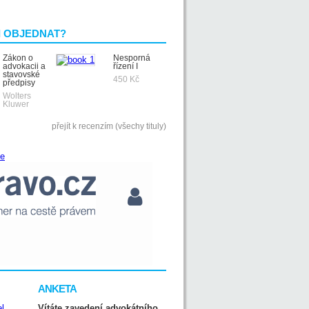
I OBJEDNAT?
Zákon o
Nesporná
advokacii a
řízení I
stavovské
450 Kč
předpisy
Wolters
Kluwer
přejít k recenzím (všechy tituly)
ANKETA
Vítáte zavedení advokátního