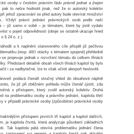
ické osoby v českém právním řádu právně jednat a (nejen
, pak to nelze hodnotit jinak, než že si autorský kolektiv
 při jehož zpracování se před autory bude otevírat množství
ek. Vždyť právní jednání právnických osob podle naší
a – již samo o sobě – je tématem, které by jistě vydalo
uvést o pojetí odpovědnosti (oboje se ostatně ukazuje hned
o § 24 o. z.).
áhodě a k naplnění stanoveného cíle přispěl již pečlivou
oblematiku (resp. dílčí otázky s tématem spojené) přehledně
 se projevuje jednak v rozvržení tématu do celkem třinácti
elky. Představit detailně obsah všech třinácti kapitol by bylo
čit i za nadbytečné, lze to však učinit alespoň heslovitě.
zároveň podává čtenáři stručný vhled do obsahové náplně
 proto, že již při zběžném pohledu může čtenář zjistit, zda
tíná s přístupem, který zvolil autorský kolektiv. Druhá
ed na problematiku osoby a právního jednání, kapitola třetí
iky v případě právnické osoby (způsobilost právnické osoby
tnějším přístupem prvních tří kapitol a kapitol dalších,
m, je kapitola čtvrtá, která analyzuje působení základních
b. Tak kapitola pátá otevírá problematiku jednání člena
ako zastoupení
sui generis
a kapitola šestá pak aktuální