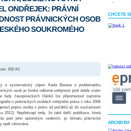
L ONDŘEJEK: PRÁVNÍ
CHCETE S
ĚDNOST PRÁVNICKÝCH OSOB
 ČESKÉHO SOUKROMÉHO
ran, 550 Kč.
lý a systematický zájem Karla Berana o problematiku
nických osob je široké odborné veřejnosti jistě dobře znám
le řady časopiseckých článků lze připomenout zejména
grafie o právnických osobách veřejného práva z roku 2006
genezi pojmu osoba v právu od počátků až do současnosti
ku 2012). Nepřekvapí tedy, že také další publikace, která
kla pod jeho autorským vedením, je tématu právnické
ARCHIV BA
y opět věnována.