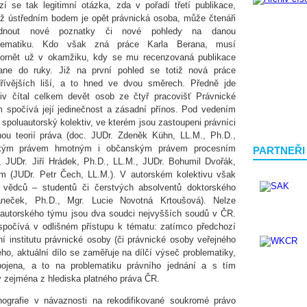
zí se tak legitimní otázka, zda v pořadí třetí publikace,
mž ústředním bodem je opět právnická osoba, může čtenáři
ídnout nové poznatky či nové pohledy na danou
blematiku. Kdo však zná práce Karla Berana, musí
ornět už v okamžiku, kdy se mu recenzovaná publikace
ane do ruky. Již na první pohled se totiž nová práce
řívějších liší, a to hned ve dvou směrech. Předně jde
ktiv čítal celkem devět osob ze čtyř pracovišť Právnické
om spočívá její jedinečnost a zásadní přínos. Pod vedením
 spoluautorský kolektiv, ve kterém jsou zastoupeni právníci
ou teorií práva (doc. JUDr. Zdeněk Kühn, LL.M., Ph.D.,
nským právem hmotným i občanským právem procesním
PARTNEŘI
, JUDr. Jiří Hrádek, Ph.D., LL.M., JUDr. Bohumil Dvořák,
em (JUDr. Petr Čech, LL.M.). V autorském kolektivu však
 vědců – studentů či čerstvých absolventů doktorského
aneček, Ph.D., Mgr. Lucie Novotná Krtoušová). Nelze
í autorského týmu jsou dva soudci nejvyšších soudů v ČR.
 spočívá v odlišném přístupu k tématu: zatímco předchozí
 institutu právnické osoby (či právnické osoby veřejného
ho, aktuální dílo se zaměřuje na dílčí výseč problematiky,
ojena, a to na problematiku právního jednání a s tím
y zejména z hlediska platného práva ČR.
nografie v návaznosti na rekodifikované soukromé právo