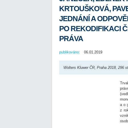
KRTOUŠKOVÁ, PAVE
JEDNÁNÍ A ODPOV
PO REKODIFIKACI
PRÁVA
publikováno:
06.01.2019
Wolters Kluwer ČR, Praha 2018, 296 st
Trva
práv
(ved
mono
a o 
z ro
vzni
osob