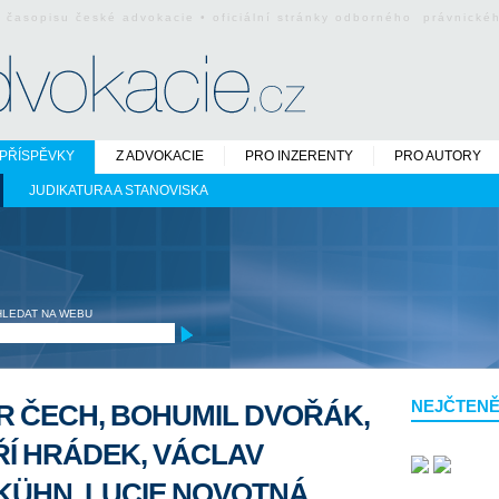
o časopisu české advokacie • oficiální stránky odborného právnick
PŘÍSPĚVKY
Z ADVOKACIE
PRO INZERENTY
PRO AUTORY
JUDIKATURA A STANOVISKA
HLEDAT NA WEBU
NEJČTENĚ
R ČECH, BOHUMIL DVOŘÁK,
IŘÍ HRÁDEK, VÁCLAV
KÜHN, LUCIE NOVOTNÁ