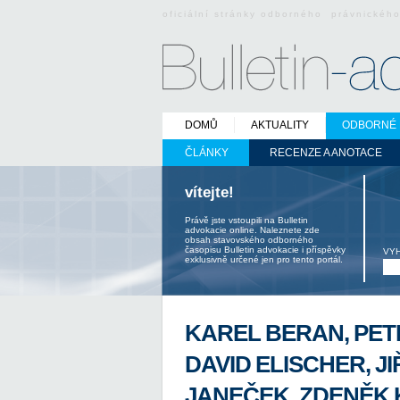
oficiální stránky odborného právnickéh
DOMŮ
AKTUALITY
ODBORNÉ 
ČLÁNKY
RECENZE A ANOTACE
vítejte!
Právě jste vstoupili na Bulletin
advokacie online. Naleznete zde
obsah stavovského odborného
časopisu Bulletin advokacie i příspěvky
VY
exklusivně určené jen pro tento portál.
KAREL BERAN, PET
DAVID ELISCHER, J
JANEČEK, ZDENĚK 