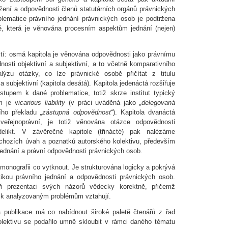
žení a odpovědnosti členů statutárních orgánů právnických
lematice právního jednání právnických osob je podtržena
 která je věnována procesním aspektům jednání (nejen)
ostí: osmá kapitola je věnována odpovědnosti jako právnímu
nosti objektivní a subjektivní, a to včetně komparativního
lýzu otázky, co lze právnické osobě přičítat z titulu
a subjektivní (kapitola desátá). Kapitola jedenáctá rozšiřuje
stupem k dané problematice, totiž skrze institut typický
m je v
icarious liability
(v práci uváděná jako
„delegovaná
ího překladu
„zástupná odpovědnost“
). Kapitola dvanáctá
veřejnoprávní, je totiž věnována otázce odpovědnosti
elikt. V závěrečné kapitole (třinácté) pak nalézáme
chozích úvah a poznatků autorského kolektivu, především
jednání a právní odpovědnosti právnických osob.
monografii co vytknout. Je strukturována logicky a pokrývá
tikou právního jednání a odpovědnosti právnických osob.
 při prezentaci svých názorů vědecky korektně, přičemž
se k analyzovaným problémům vztahují.
 publikace má co nabídnout široké paletě čtenářů z řad
olektivu se podařilo umně skloubit v rámci daného tématu