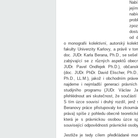
Nabí
její
nab
pro
zpoz
dost
od d
o monografii kolektivní, autorský kole
fakulty Univerzity Karlovy, a právě v t
doc. JUDr. Karla Berana, Ph.D., se sešel
zabývající se z různých aspektů obecn
JUDr. Pavel Ondřejek Ph.D.), obča
(doc. JUDr. PhDr. David Elischer, Ph.D.
Ph.D., LL.M.), jakož i obchodním práv
najdeme i nejmladší generaci právních
studijního programu (JUDr. Václav J
přehlédnout ani skutečnost, že součást
S tím úzce souvisí i druhý rozdíl, jenž
Beranovy práce přistupovaly ke zkoumání
práva) spíše z pohledu obecně teoretické
která je s právnickou osobou úzce sp
související odpovědnosti právnické osob
Jestliže je tedy cílem předkládané mo