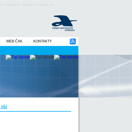
ého časopisu české advokacie
WEB ČAK
KONTAKTY
JŠÍ