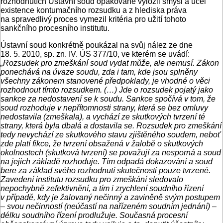
rozhodnutích Ústavní soud opakovaně vyložil smysl a účel
existence kontumačního rozsudku a z hlediska práva
na spravedlivý proces vymezil kritéria pro užití tohoto
sankčního procesního institutu.
Ústavní soud konkrétně poukázal na svůj nález ze dne
18. 5. 2010, sp. zn. IV. ÚS 377/10, ve kterém se uvádí:
„Rozsudek pro zmeškání soud vydat může, ale nemusí. Zákon
ponechává na úvaze soudu, zda i tam, kde jsou splněny
všechny zákonem stanovené předpoklady, je vhodné o věci
rozhodnout tímto rozsudkem. (…) Jde o rozsudek pojatý jako
sankce za nedostavení se k soudu. Sankce spočívá v tom, že
soud rozhoduje v nepřítomnosti strany, která se bez omluvy
nedostavila (zmeškala), a vychází ze skutkových tvrzení té
strany, která byla dbalá a dostavila se. Rozsudek pro zmeškání
tedy nevychází ze skutkového stavu zjištěného soudem, neboť
zde platí fikce, že tvrzení obsažená v žalobě o skutkových
okolnostech (skutková tvrzení) se považují za nesporná a soud
na jejich základě rozhoduje. Tím odpadá dokazování a soud
bere za základ svého rozhodnutí skutečnosti pouze tvrzené.
Zavedení institutu rozsudku pro zmeškání sledovalo
nepochybně zefektivnění, a tím i zrychlení soudního řízení
v případě, kdy je žalovaný nečinný a zaviněně svým postupem
– svou nečinností (neúčastí na nařízeném soudním jednání) –
délku soudního řízení prodlužuje. Současná procesní