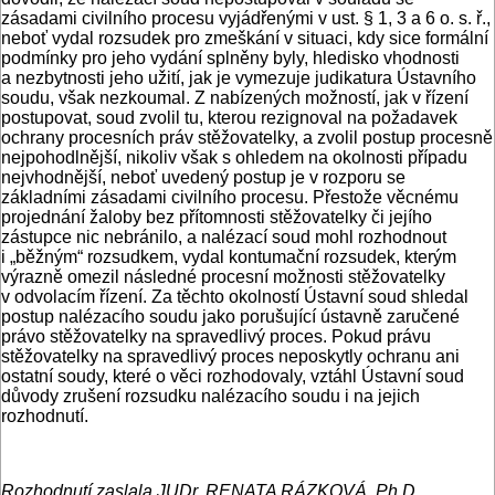
zásadami civilního procesu vyjádřenými v ust. § 1, 3 a 6 o. s. ř.,
neboť vydal rozsudek pro zmeškání v situaci, kdy sice formální
podmínky pro jeho vydání splněny byly, hledisko vhodnosti
a nezbytnosti jeho užití, jak je vymezuje judikatura Ústavního
soudu, však nezkoumal. Z nabízených možností, jak v řízení
postupovat, soud zvolil tu, kterou rezignoval na požadavek
ochrany procesních práv stěžovatelky, a zvolil postup procesně
nejpohodlnější, nikoliv však s ohledem na okolnosti případu
nejvhodnější, neboť uvedený postup je v rozporu se
základními zásadami civilního procesu. Přestože věcnému
projednání žaloby bez přítomnosti stěžovatelky či jejího
zástupce nic nebránilo, a nalézací soud mohl rozhodnout
i „běžným“ rozsudkem, vydal kontumační rozsudek, kterým
výrazně omezil následné procesní možnosti stěžovatelky
v odvolacím řízení. Za těchto okolností Ústavní soud shledal
postup nalézacího soudu jako porušující ústavně zaručené
právo stěžovatelky na spravedlivý proces. Pokud právu
stěžovatelky na spravedlivý proces neposkytly ochranu ani
ostatní soudy, které o věci rozhodovaly, vztáhl Ústavní soud
důvody zrušení rozsudku nalézacího soudu i na jejich
rozhodnutí.
Rozhodnutí zaslala JUDr. RENATA RÁZKOVÁ, Ph.D.,