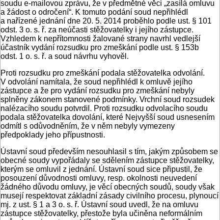
soudu e-mailovou zprávu, že v předmětné věci „zasílá omluvu
a žádost o odročení“. K tomuto podání soud nepřihlédl
a nařízené jednání dne 20. 5. 2014 proběhlo podle ust. § 101
odst. 3 o. s. ř. za neúčasti stěžovatelky i jejího zástupce.
Vzhledem k nepřítomnosti žalované strany navrhl vedlejší
účastník vydání rozsudku pro zmeškání podle ust. § 153b
odst. 1 o. s. ř. a soud návrhu vyhověl.
Proti rozsudku pro zmeškání podala stěžovatelka odvolání.
V odvolání namítala, že soud nepřihlédl k omluvě jejího
zástupce a že pro vydání rozsudku pro zmeškání nebyly
splněny zákonem stanovené podmínky. Vrchní soud rozsudek
nalézacího soudu potvrdil. Proti rozsudku odvolacího soudu
podala stěžovatelka dovolání, které Nejvyšší soud usnesením
odmítl s odůvodněním, že v něm nebyly vymezeny
předpoklady jeho přípustnosti.
Ústavní soud především nesouhlasil s tím, jakým způsobem se
obecné soudy vypořádaly se sdělením zástupce stěžovatelky,
kterým se omluvil z jednání. Ústavní soud sice připustil, že
posouzení důvodnosti omluvy, resp. okolnosti neuvedení
žádného důvodu omluvy, je věcí obecných soudů, soudy však
musejí respektovat základní zásady civilního procesu, plynoucí
mj. z ust. § 1 a 3 o. s. ř. Ústavní soud uvedl, že na omluvu
zástupce stěžovatelky, přestože byla učiněna neformálním