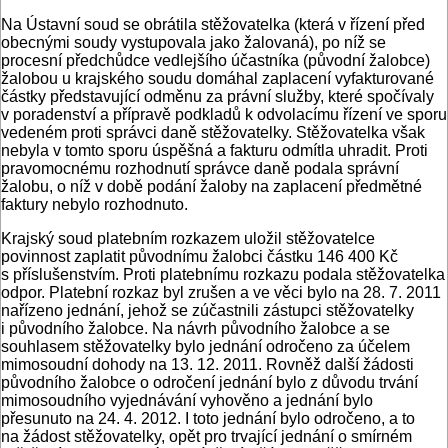
Na Ústavní soud se obrátila stěžovatelka (která v řízení před
obecnými soudy vystupovala jako žalovaná), po níž se
procesní předchůdce vedlejšího účastníka (původní žalobce)
žalobou u krajského soudu domáhal zaplacení vyfakturované
částky představující odměnu za právní služby, které spočívaly
v poradenství a přípravě podkladů k odvolacímu řízení ve sporu
vedeném proti správci daně stěžovatelky. Stěžovatelka však
nebyla v tomto sporu úspěšná a fakturu odmítla uhradit. Proti
pravomocnému rozhodnutí správce daně podala správní
žalobu, o níž v době podání žaloby na zaplacení předmětné
faktury nebylo rozhodnuto.
Krajský soud platebním rozkazem uložil stěžovatelce
povinnost zaplatit původnímu žalobci částku 146 400 Kč
s příslušenstvím. Proti platebnímu rozkazu podala stěžovatelka
odpor. Platební rozkaz byl zrušen a ve věci bylo na 28. 7. 2011
nařízeno jednání, jehož se zúčastnili zástupci stěžovatelky
i původního žalobce. Na návrh původního žalobce a se
souhlasem stěžovatelky bylo jednání odročeno za účelem
mimosoudní dohody na 13. 12. 2011. Rovněž další žádosti
původního žalobce o odročení jednání bylo z důvodu trvání
mimosoudního vyjednávání vyhověno a jednání bylo
přesunuto na 24. 4. 2012. I toto jednání bylo odročeno, a to
na žádost stěžovatelky, opět pro trvající jednání o smírném