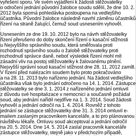
vyřešení sporu. Ve svém vyjádření k žádosti stěžovatelky
o odročení jednání původní žalobce soudu sdělil, že dne 10. 2.
2012 byla sporná pohledávka postoupena na vedlejšího
účastníka. Původní žalobce následně navrhl záměnu účastníků
řízení na straně žalující, čemuž soud usnesením vyhověl.
Usnesením ze dne 19. 10. 2012 bylo na návrh stěžovatelky
řízení přerušeno do doby skončení řízení o kasační stížnosti
u Nejvyššího správního soudu, která směřovala proti
rozhodnutí správního soudu o žalobě stěžovatelky proti
rozhodnutí správce daně, neboť výsledek řízení mohl mít
zásadní vliv na postoj stěžovatelky k žalovanému plnění.
Nejvyšší správní soud kasační stížnost dne 28. 11. 2012 zamítl.
V řízení před nalézacím soudem bylo proto pokračováno
a na 28. 11. 2013 bylo nařízeno jednání. Na žádost vedlejšího
účastníka však bylo jednání odročeno na 14. 1. 2014. Zástupce
stěžovatelky se dne 3. 1. 2014 z nařízeného jednání omluvil
z důvodu své hospitalizace v nemocnici a současně požádal
soud, aby jednání nařídil nejdříve na 1. 3. 2014. Soud žádosti
vyhověl a jednání odročil na 1. 4. 2014. Rovněž z tohoto
jednání se zástupce stěžovatelky dne 31. 3. 2014 omluvil e-
mailem zaslaným pracovníkem kanceláře, a to pro plánovanou
návštěvu lékaře. Omluvu soud akceptoval a jednání odročil
na 20. 5. 2014. Dne 14. 5. 2014 zaslal pracovník kanceláře
zástupce stěžovatelky, stejně jako v předchozím případě,