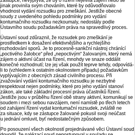
zástupce, nevyplývá, že by o řízení nejevila zájem nebo se
jinak provinila svým chováním, které by odůvodňovalo
vhodnost vydání rozsudku pro zmeškání. Jestliže obecné
soudy z uvedeného pohledu podmínky pro vydání
kontumačního rozsudku nezkoumaly, nedostály podle
Ústavního soudu požadavkům práva na spravedlivý proces.
Ústavní soud zdůraznil, že rozsudek pro zmeškání je
prostředkem k dosažení efektivnějšího a rychlejšího
rozhodování sporů. Je to procesně-sankční nástroj chránící
„poctivého žalobce“ před „nepoctivým“ žalovaným, který nemá
zájem o aktivní účast na řízení, mnohdy ve snaze oddálit
konečné rozhodnutí; lze jej však použít teprve tehdy, odpovídá-
li to (vzhledem k ostatním okolnostem případu) požadavkům
vyplývajícím z obecných zásad civilního procesu. Při
zvažování vydání kontumačního rozsudku je nezbytné
respektovat nejen podmínky, které pro jeho vydání stanoví
zákon, ale také základní procesní práva účastníků řízení.
Jestliže jsou v průběhu řízení obě strany aktivní, komunikují se
soudem i mezi sebou navzájem, není namístě po třech letech
od zahájení řízení vydat kontumační rozsudek, zvláště ne
za situace, kdy se zástupce žalované pokusil svoji neúčast
u jednání omluvit, byť nedostatečným způsobem.
Po posouzení všech okolností projednávané věci Ústavní soud
dovodil, že nalézací soud nepostupoval v souladu se