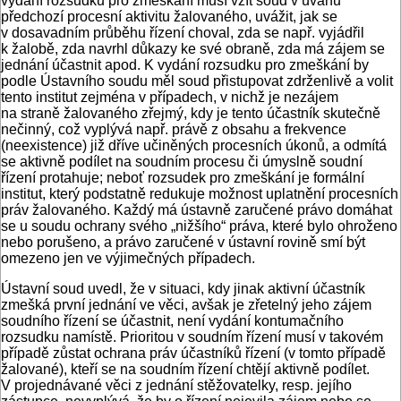
vydání rozsudku pro zmeškání musí vzít soud v úvahu
předchozí procesní aktivitu žalovaného, uvážit, jak se
v dosavadním průběhu řízení choval, zda se např. vyjádřil
k žalobě, zda navrhl důkazy ke své obraně, zda má zájem se
jednání účastnit apod. K vydání rozsudku pro zmeškání by
podle Ústavního soudu měl soud přistupovat zdrženlivě a volit
tento institut zejména v případech, v nichž je nezájem
na straně žalovaného zřejmý, kdy je tento účastník skutečně
nečinný, což vyplývá např. právě z obsahu a frekvence
(neexistence) již dříve učiněných procesních úkonů, a odmítá
se aktivně podílet na soudním procesu či úmyslně soudní
řízení protahuje; neboť rozsudek pro zmeškání je formální
institut, který podstatně redukuje možnost uplatnění procesních
práv žalovaného. Každý má ústavně zaručené právo domáhat
se u soudu ochrany svého „nižšího“ práva, které bylo ohroženo
nebo porušeno, a právo zaručené v ústavní rovině smí být
omezeno jen ve výjimečných případech.
Ústavní soud uvedl, že v situaci, kdy jinak aktivní účastník
zmešká první jednání ve věci, avšak je zřetelný jeho zájem
soudního řízení se účastnit, není vydání kontumačního
rozsudku namístě. Prioritou v soudním řízení musí v takovém
případě zůstat ochrana práv účastníků řízení (v tomto případě
žalované), kteří se na soudním řízení chtějí aktivně podílet.
V projednávané věci z jednání stěžovatelky, resp. jejího