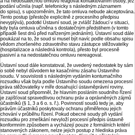
a na nedostatečnou omluvu reagovat kontaktováním osoby, jež
podání učinila (např. telefonicky s následným záznamem
do spisu), s upozorněním, že tato omluva nebude akceptována.
Tento postup (přestože explicitně z procesního předpisu
nevyplývá), podotkl Ústavní soud, je zvlášť žádoucí v situaci,
kdy byla omluva učiněna s dostatečným předstihem (v tomto
případě šest dnů před nařízeným jednáním). Ústavní soud dále
poukázal na to, že soud si musel být navíc podle obsahu spisu
vědom zhoršeného zdravotního stavu zástupce stěžovatelky
(hospitalizace a následná kontrola), přesto byl procesně
pasivní a na nedostatečnou omluvu nereagoval.
Ústavní soud dále konstatoval, že uvedený nedostatek by sám
o sobě nebyl důvodem ke kasačnímu zásahu Ústavního
soudu. V souvislosti s následným vydáním kontumačního
rozsudku však byla podle Ústavního soudu omezena procesní
práva stěžovatelky v míře dosahující ústavněprávní roviny.
Ústavní soud připomněl, že hlavním posláním soudního řízení
je zajišťovat spravedlivou ochranu práv a oprávněných zájmů
účastníků (§ 1, 3 a 6 o. s. ř.). Povinností soudů tedy je, aby
právům účastníků poskytovaly ochranu přiměřenou jejich
chování v průběhu řízení. Pokud obecné soudy při vydání
rozsudku pro zmeškání nevyloží procesní předpis ústavně
konformním způsobem a vycházejí pouze z formálních kritérií
stanovených zákonem, nelze jejich postup z hlediska práva