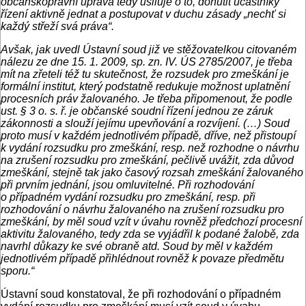
občanskoprávní úprava tedy usiluje o to, donutit účastníky
řízení aktivně jednat a postupovat v duchu zásady „nechť si
každý střeží svá práva“.
Avšak, jak uvedl Ústavní soud již ve stěžovatelkou citovaném
nálezu ze dne 15. 1. 2009, sp. zn. IV. ÚS 2785/2007, je třeba
mít na zřeteli též tu skutečnost, že rozsudek pro zmeškání je
formální institut, který podstatně redukuje možnost uplatnění
procesních práv žalovaného. Je třeba připomenout, že podle
ust. § 3 o. s. ř. je občanské soudní řízení jednou ze záruk
zákonnosti a slouží jejímu upevňování a rozvíjení. (…) Soud
proto musí v každém jednotlivém případě, dříve, než přistoupí
k vydání rozsudku pro zmeškání, resp. než rozhodne o návrhu
na zrušení rozsudku pro zmeškání, pečlivě uvážit, zda důvod
zmeškání, stejně tak jako časový rozsah zmeškání žalovaného
při prvním jednání, jsou omluvitelné. Při rozhodování
o případném vydání rozsudku pro zmeškání, resp. při
rozhodování o návrhu žalovaného na zrušení rozsudku pro
zmeškání, by měl soud vzít v úvahu rovněž předchozí procesní
aktivitu žalovaného, tedy zda se vyjádřil k podané žalobě, zda
navrhl důkazy ke své obraně atd. Soud by měl v každém
jednotlivém případě přihlédnout rovněž k povaze předmětu
sporu.“
Ústavní soud konstatoval, že při rozhodování o případném