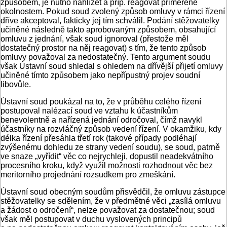
způsobem, je nutno nahlížet a příp. reagovat přiměřeně
okolnostem. Pokud soud zvolený způsob omluvy v rámci řízení
dříve akceptoval, fakticky jej tím schválil. Podání stěžovatelky
učiněné následně takto aprobovaným způsobem, obsahující
omluvu z jednání, však soud ignoroval (přestože měl
dostatečný prostor na něj reagovat) s tím, že tento způsob
omluvy považoval za nedostatečný. Tento argument soudu
však Ústavní soud shledal s ohledem na dřívější přijetí omluvy
učiněné tímto způsobem jako nepřípustný projev soudní
libovůle.
Ústavní soud poukázal na to, že v průběhu celého řízení
postupoval nalézací soud ve vztahu k účastníkům
benevolentně a nařízená jednání odročoval, čímž navykl
účastníky na rozvláčný způsob vedení řízení. V okamžiku, kdy
délka řízení přesáhla třetí rok (takové případy podléhají
zvýšenému dohledu ze strany vedení soudu), se soud, patrně
ve snaze „vyřídit“ věc co nejrychleji, dopustil neadekvátního
procesního kroku, když využil možnosti rozhodnout věc bez
meritorního projednání rozsudkem pro zmeškání.
Ústavní soud obecným soudům přisvědčil, že omluvu zástupce
stěžovatelky se sdělením, že v předmětné věci „zasílá omluvu
a žádost o odročení“, nelze považovat za dostatečnou; soud
však měl postupovat v duchu vyslovených principů