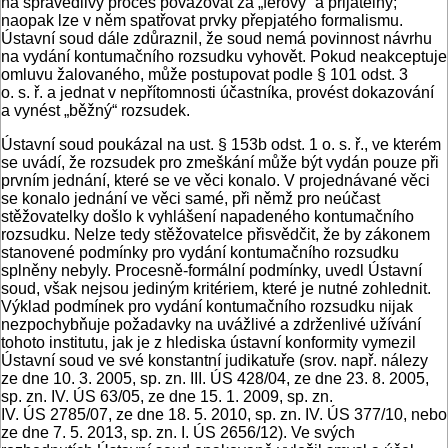
na spravedlivý proces považovat za „férový“ a přijatelný;
naopak lze v něm spatřovat prvky přepjatého formalismu.
Ústavní soud dále zdůraznil, že soud nemá povinnost návrhu
na vydání kontumačního rozsudku vyhovět. Pokud neakceptuje
omluvu žalovaného, může postupovat podle § 101 odst. 3
o. s. ř. a jednat v nepřítomnosti účastníka, provést dokazování
a vynést „běžný“ rozsudek.
Ústavní soud poukázal na ust. § 153b odst. 1 o. s. ř., ve kterém
se uvádí, že rozsudek pro zmeškání může být vydán pouze při
prvním jednání, které se ve věci konalo. V projednávané věci
se konalo jednání ve věci samé, při němž pro neúčast
stěžovatelky došlo k vyhlášení napadeného kontumačního
rozsudku. Nelze tedy stěžovatelce přisvědčit, že by zákonem
stanovené podmínky pro vydání kontumačního rozsudku
splněny nebyly. Procesně-formální podmínky, uvedl Ústavní
soud, však nejsou jediným kritériem, které je nutné zohlednit.
Výklad podmínek pro vydání kontumačního rozsudku nijak
nezpochybňuje požadavky na uvážlivé a zdrženlivé užívání
tohoto institutu, jak je z hlediska ústavní konformity vymezil
Ústavní soud ve své konstantní judikatuře (srov. např. nálezy
ze dne 10. 3. 2005, sp. zn. III. ÚS 428/04, ze dne 23. 8. 2005,
sp. zn. IV. ÚS 63/05, ze dne 15. 1. 2009, sp. zn.
IV. ÚS 2785/07, ze dne 18. 5. 2010, sp. zn. IV. ÚS 377/10, nebo
ze dne 7. 5. 2013, sp. zn. I. ÚS 2656/12). Ve svých