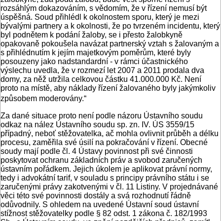
rozsáhlým dokazováním, s vědomím, že v řízení nemusí být
úspěšná. Soud přihlédl k okolnostem sporu, který je mezi
bývalými partnery a k okolnosti, že po tvrzeném incidentu, který
byl podnětem k podání žaloby, se i přesto žalobkyně
opakovaně pokoušela navázat partnerský vztah s žalovaným a
s přihlédnutím k jejím majetkovým poměrům, které byly
posouzeny jako nadstandardní - v rámci účastnického
výslechu uvedla, že v rozmezí let 2007 a 2011 prodala dva
domy, za něž utržila celkovou částku 41.000.000 Kč. Není
proto na místě, aby náklady řízení žalovaného byly jakýmkoliv
způsobem moderovány.“
Za dané situace proto není podle názoru Ústavního soudu
odkaz na nález Ústavního soudu sp. zn. IV. ÚS 3559/15
případný, neboť stěžovatelka, ač mohla ovlivnit průběh a délku
procesu, zaměřila své úsilí na pokračování v řízení. Obecné
soudy mají podle čl. 4 Ústavy povinnost při své činnosti
poskytovat ochranu základních práv a svobod zaručených
ústavním pořádkem. Jejich úkolem je aplikovat právní normy,
tedy i advokátní tarif, v souladu s principy právního státu i se
zaručenými právy zakotvenými v čl. 11 Listiny. V projednávané
věci této své povinnosti dostály a svá rozhodnutí řádně
odůvodnily. S ohledem na uvedené Ústavní soud ústavní
stížnost stěžovatelky podle § 82 odst. 1 zákona č. 182/1993