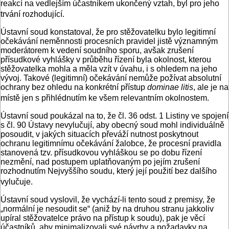
reakcí na vedlejším účastníkem ukončený vztah, byl pro jeho
trvání rozhodující.
Ústavní soud konstatoval, že pro stěžovatelku bylo legitimní
očekávání neměnnosti procesních pravidel jistě významným
moderátorem k vedení soudního sporu, avšak zrušení
přísudkové vyhlášky v průběhu řízení byla okolnost, kterou
stěžovatelka mohla a měla vzít v úvahu, i s ohledem na jeho
vývoj. Takové (legitimní) očekávání nemůže požívat absolutní
ochrany bez ohledu na konkrétní přístup
dominae litis
, ale je na
místě jen s přihlédnutím ke všem relevantním okolnostem.
Ústavní soud poukázal na to, že čl. 36 odst. 1 Listiny ve spojení
s čl. 90 Ústavy nevylučují, aby obecný soud mohl individuálně
posoudit, v jakých situacích převáží nutnost poskytnout
ochranu legitimnímu očekávání žalobce, že procesní pravidla
stanovená tzv. přísudkovou vyhláškou se po dobu řízení
nezmění, nad postupem uplatňovaným po jejím zrušení
rozhodnutím Nejvyššího soudu, který její použití bez dalšího
vylučuje.
Ústavní soud vyslovil, že vychází-li tento soud z premisy, že
„normální je nesoudit se“ (aniž by na druhou stranu jakkoliv
upíral stěžovatelce právo na přístup k soudu), pak je věcí
účastníků, aby minimalizovali své návrhy a požadavky na