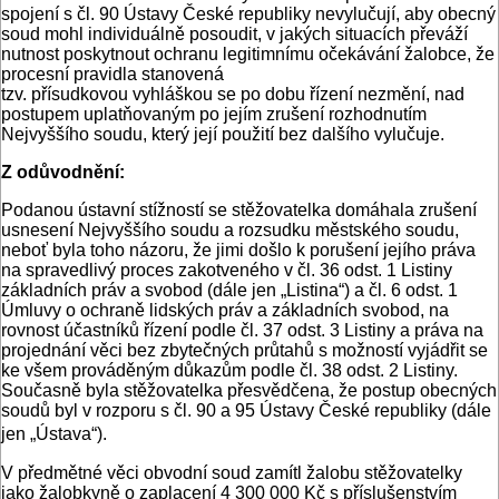
spojení s čl. 90 Ústavy České republiky nevylučují, aby obecný
soud mohl individuálně posoudit, v jakých situacích převáží
nutnost poskytnout ochranu legitimnímu očekávání žalobce, že
procesní pravidla stanovená
tzv. přísudkovou vyhláškou se po dobu řízení nezmění, nad
postupem uplatňovaným po jejím zrušení rozhodnutím
Nejvyššího soudu, který její použití bez dalšího vylučuje.
Z odůvodnění:
Podanou ústavní stížností se stěžovatelka domáhala zrušení
usnesení Nejvyššího soudu a rozsudku městského soudu,
neboť byla toho názoru, že jimi došlo k porušení jejího práva
na spravedlivý proces zakotveného v čl. 36 odst. 1 Listiny
základních práv a svobod (dále jen „Listina“) a čl. 6 odst. 1
Úmluvy o ochraně lidských práv a základních svobod, na
rovnost účastníků řízení podle čl. 37 odst. 3 Listiny a práva na
projednání věci bez zbytečných průtahů s možností vyjádřit se
ke všem prováděným důkazům podle čl. 38 odst. 2 Listiny.
Současně byla stěžovatelka přesvědčena, že postup obecných
soudů byl v rozporu s čl. 90 a 95 Ústavy České republiky (dále
jen „Ústava“).
V předmětné věci obvodní soud zamítl žalobu stěžovatelky
jako žalobkyně o zaplacení 4 300 000 Kč s příslušenstvím