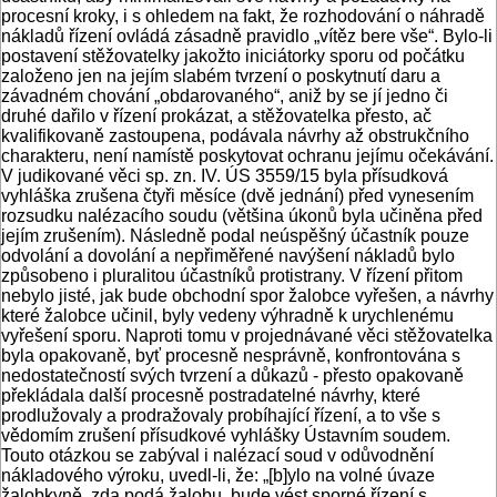
procesní kroky, i s ohledem na fakt, že rozhodování o náhradě
nákladů řízení ovládá zásadně pravidlo „vítěz bere vše“. Bylo-li
postavení stěžovatelky jakožto iniciátorky sporu od počátku
založeno jen na jejím slabém tvrzení o poskytnutí daru a
závadném chování „obdarovaného“, aniž by se jí jedno či
druhé dařilo v řízení prokázat, a stěžovatelka přesto, ač
kvalifikovaně zastoupena, podávala návrhy až obstrukčního
charakteru, není namístě poskytovat ochranu jejímu očekávání.
V judikované věci sp. zn. IV. ÚS 3559/15 byla přísudková
vyhláška zrušena čtyři měsíce (dvě jednání) před vynesením
rozsudku nalézacího soudu (většina úkonů byla učiněna před
jejím zrušením). Následně podal neúspěšný účastník pouze
odvolání a dovolání a nepřiměřené navýšení nákladů bylo
způsobeno i pluralitou účastníků protistrany. V řízení přitom
nebylo jisté, jak bude obchodní spor žalobce vyřešen, a návrhy
které žalobce učinil, byly vedeny výhradně k urychlenému
vyřešení sporu. Naproti tomu v projednávané věci stěžovatelka
byla opakovaně, byť procesně nesprávně, konfrontována s
nedostatečností svých tvrzení a důkazů - přesto opakovaně
překládala další procesně postradatelné návrhy, které
prodlužovaly a prodražovaly probíhající řízení, a to vše s
vědomím zrušení přísudkové vyhlášky Ústavním soudem.
Touto otázkou se zabýval i nalézací soud v odůvodnění
nákladového výroku, uvedl-li, že: „[b]ylo na volné úvaze
žalobkyně, zda podá žalobu, bude vést sporné řízení s