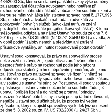
484/2000 Sb., kterou se stanoví paušální sazby výše odměny
za zastupování účastníka advokátem nebo notářem při
rozhodování o náhradě nákladů v občanském soudním řízení a
kterou se mění vyhláška Ministerstva spravedlnosti č. 177/1996
Sb., o odměnách advokátů a náhradách advokátů za
poskytování právních služeb (advokátní tarif), ve znění
pozdějších předpisů (dále jen „přísudková vyhláška“). K tomu
stěžovatelka odkázala na nález Ústavního soudu ze dne 7. 6.
2016 sp. zn. IV. ÚS 3559/15 (N 106/81 SbNU 681) a uvedla, že
v době podání žaloby nemohla předvídat ani zrušení
přísudkové vyhlášky, ani nutnost opakovaně podat odvolání.
Ústavní soud konstatoval, že právo na spravedlivý proces
nelze zúžit na závěr, že je jednotlivci zaručováno přímo a
bezprostředně právo na rozhodnutí podle jeho názoru
odpovídající skutečným hmotněprávním poměrům, ale je mu
zajišťováno právo na takové spravedlivé řízení, v němž se
uplatní všechny zásady správného rozhodování podle zákona
a v souladu s ústavními principy. Postupoval-li soud v souladu
s příslušnými ustanoveními občanského soudního řádu, jež
upravují průběh řízení a do nichž se promítají principy
obsažené v hlavě páté Listiny, a svůj postup řádně odůvodnil,
nemůže Ústavní soud učinit závěr, že proces byl veden
způsobem, který nezajistil spravedlivý výsledek [viz usnesení
ze dne 5. 8. 2002 sp. zn. IV. ÚS 732/2000 (U 24/27 SbNU