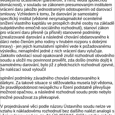
vedlejšímu účastníkovi (partnerovi, s nímž vedla společnou
domácnost), v souladu se zákonem presumovaným institutem
vrácení daru jakožto jednostranným odstoupením od darovací
smlouvy. Vzhledem k tomu, že darování je samostatný
specifický institut (vědomé
nesynalagmatické
ocenitelné
snížení vlastního kapitálu ve prospěch druhé osoby na základě
subjektivního emočně-sociálního rozhodnutí), stanoví zákon
pro vrácení daru přesně (a přísně) stanovené podmínky
(zrealizované darování a následné chování obdarovaného k
dárci nebo členům jeho rodiny v hrubém rozporu s dobrými
mravy) - jen jejich kumulativní splnění vede k požadovanému
výsledku, nenaplnění jedné z nich vrácení daru vylučuje.
Jakkoliv odvolací soud opakovaně zrušil rozhodnutí obvodního
soudu a uložil mu povinnost prověřit, zda došlo (mohlo dojít) k
samotnému darování, bylo již z předchozích rozhodnutí zjevné,
že nalézací soud vyloučil
splnění podmínky závadného chování obdarovaného k
dárkyni. Za takové situace si stěžovatelka musela být vědoma,
že pravděpodobnost neúspěchu v řízení podstatně převyšuje
možnost opačnou, a následné rozhodnutí soudu proto nebylo
možné považovat za překvapivé.
V projednávané věci podle názoru Ústavního soudu nelze ve
vztahu k nákladovému rozhodnutí bez dalšího nalézt analogii s