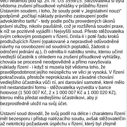
věcí vedenou pod sp. zn. IV. ÚS 3559/15. Stěžovatelka si byla
vědoma zrušení přísudkové vyhlášky v průběhu řízení
Ústavním soudem, i toho, že soudy poté v „legislativní nouzi“
podpůrně „počítají náklady právního zastoupení podle
advokátního tarifu“ - tedy podle počtu provedených úkonů
právní služby, nikoliv paušálně, což je rozšířená soudní praxe,
k níž se pozitivně vyjádřil i Nejvyšší soud. Přesto stěžovatelka
svým celkovým postupem v řízení, činila-li i poté řadu kroků
prodlužujících řízení (opakované a nepravdivě odůvodněné
návrhy na osvobození od soudních poplatků, žádosti o
odročení jednání aj.), či odmítla-li nabídku smíru, kterou učinil
vedlejší účastník s ohledem na zrušení přísudkové vyhlášky,
chovala se procesně neodpovědně a přímo navyšovala
náklady řízení - i když si musela být vědoma toho, že
pravděpodobnost jejího neúspěchu ve věci je vysoká. V řízení
pokračovala, přestože neprokázala ani závadné chování
vedlejšího účastníka vůči ní, ani darování samotné, které mělo
mít nestandardní formu - stěžovatelka vyzvedla v bance
hotovost (1 500 007 Kč, 2 x 1 000 007 Kč a 1 000 020 Kč),
kterou měla předat vedlejšímu účastníkovi, aby ji
bezprostředně uložil na svůj účet.
Ústavní soud dovodil, že svůj podíl na délce i charakteru řízení
měl bezesporu i přístup nalézacího soudu, avšak stěžovatelčin
až nekritický požadavek úspěchu v řízení, který byl zřejmě