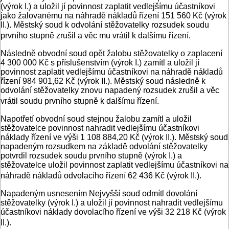
(výrok I.) a uložil jí povinnost zaplatit vedlejšímu účastníkovi
jako žalovanému na náhradě nákladů řízení 151 560 Kč (výrok
II.). Městský soud k odvolání stěžovatelky rozsudek soudu
prvního stupně zrušil a věc mu vrátil k dalšímu řízení.
Následně obvodní soud opět žalobu stěžovatelky o zaplacení
4 300 000 Kč s příslušenstvím (výrok I.) zamítl a uložil jí
povinnost zaplatit vedlejšímu účastníkovi na náhradě nákladů
řízení 984 901,62 Kč (výrok II.). Městský soud následně k
odvolání stěžovatelky znovu napadený rozsudek zrušil a věc
vrátil soudu prvního stupně k dalšímu řízení.
Napotřetí obvodní soud stejnou žalobu zamítl a uložil
stěžovatelce povinnost nahradit vedlejšímu účastníkovi
náklady řízení ve výši 1 108 884,20 Kč (výrok II.). Městský soud
napadeným rozsudkem na základě odvolání stěžovatelky
potvrdil rozsudek soudu prvního stupně (výrok I.) a
stěžovatelce uložil povinnost zaplatit vedlejšímu účastníkovi na
náhradě nákladů odvolacího řízení 62 436 Kč (výrok II.).
Napadeným usnesením Nejvyšší soud odmítl dovolání
stěžovatelky (výrok I.) a uložil jí povinnost nahradit vedlejšímu
účastníkovi náklady dovolacího řízení ve výši 32 218 Kč (výrok
II.).