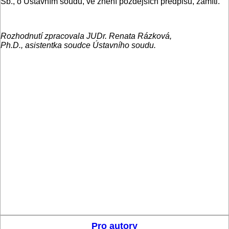
Sb., o Ústavním soudu, ve znění pozdějších předpisů, zamítl.
Rozhodnutí zpracovala JUDr. Renata Rázková,
Ph.D., asistentka soudce Ústavního soudu.
Pro autory