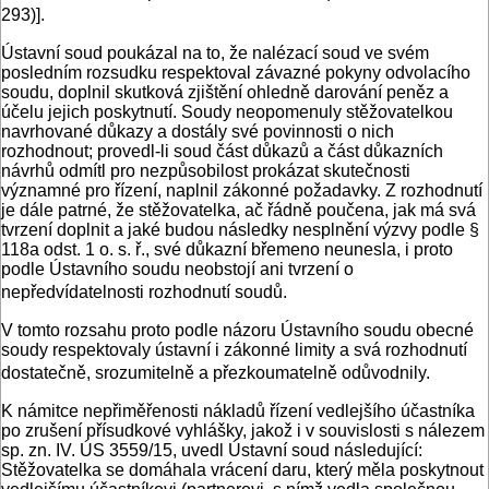
293)].
Ústavní soud poukázal na to, že nalézací soud ve svém
posledním rozsudku respektoval závazné pokyny odvolacího
soudu, doplnil skutková zjištění ohledně darování peněz a
účelu jejich poskytnutí. Soudy neopomenuly stěžovatelkou
navrhované důkazy a dostály své povinnosti o nich
rozhodnout; provedl-li soud část důkazů a část důkazních
návrhů odmítl pro nezpůsobilost prokázat skutečnosti
významné pro řízení, naplnil zákonné požadavky. Z rozhodnutí
je dále patrné, že stěžovatelka, ač řádně poučena, jak má svá
tvrzení doplnit a jaké budou následky nesplnění výzvy podle §
118a odst. 1 o. s. ř., své důkazní břemeno neunesla, i proto
podle Ústavního soudu neobstojí ani tvrzení o
nepředvídatelnosti rozhodnutí soudů.
V tomto rozsahu proto podle názoru Ústavního soudu obecné
soudy respektovaly ústavní i zákonné limity a svá rozhodnutí
dostatečně, srozumitelně a přezkoumatelně odůvodnily.
K námitce nepřiměřenosti nákladů řízení vedlejšího účastníka
po zrušení přísudkové vyhlášky, jakož i v souvislosti s nálezem
sp. zn. IV. ÚS 3559/15, uvedl Ústavní soud následující:
Stěžovatelka se domáhala vrácení daru, který měla poskytnout