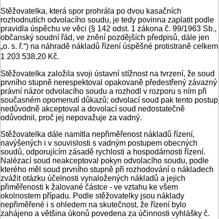
Stěžovatelka, která spor prohrála po dvou kasačních
rozhodnutích odvolacího soudu, je tedy povinna zaplatit podle
pravidla úspěchu ve věci (§ 142 odst. 1 zákona č. 99/1963 Sb.,
občanský soudní řád, ve znění pozdějších předpisů, dále jen
„o. s. ř.“) na náhradě nákladů řízení úspěšné protistraně celkem
1 203 538,20 Kč.
Stěžovatelka založila svoji ústavní stížnost na tvrzení, že soud
prvního stupně nerespektoval opakovaně předestřený závazný
právní názor odvolacího soudu a rozhodl v rozporu s ním při
současném opomenutí důkazů; odvolací soud pak tento postup
nedůvodně akceptoval a dovolací soud nedostatečně
odůvodnil, proč jej nepovažuje za vadný.
Stěžovatelka dále namítla nepřiměřenost nákladů řízení,
navýšených i v souvislosti s vadným postupem obecných
soudů, odporujícím zásadě rychlosti a hospodárnosti řízení.
Nalézací soud neakceptoval pokyn odvolacího soudu, podle
kterého měl soud prvního stupně při rozhodování o nákladech
zvážit otázku účelnosti vynaložených nákladů a jejich
přiměřenosti k žalované částce - ve vztahu ke všem
okolnostem případu. Podle stěžovatelky jsou náklady
nepřiměřené i s ohledem na skutečnost, že řízení bylo
zahájeno a většina úkonů povedena za účinnosti vyhlášky č.