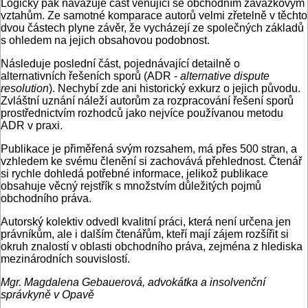
Logicky pak navazuje část věnující se obchodním závazkovým
vztahům. Ze samotné komparace autorů velmi zřetelně v těchto
dvou částech plyne závěr, že vycházejí ze společných základů
s ohledem na jejich obsahovou podobnost.
Následuje poslední část, pojednávající detailně o
alternativních řešeních sporů (ADR -
alternative dispute
resolution
). Nechybí zde ani historický exkurz o jejich původu.
Zvláštní uznání náleží autorům za rozpracování řešení sporů
prostřednictvím rozhodců jako nejvíce používanou metodu
ADR v praxi.
Publikace je přiměřená svým rozsahem, má přes 500 stran, a
vzhledem ke svému členění si zachovává přehlednost. Čtenář
si rychle dohledá potřebné informace, jelikož publikace
obsahuje věcný rejstřík s množstvím důležitých pojmů
obchodního práva.
Autorský kolektiv odvedl kvalitní práci, která není určena jen
právníkům, ale i dalším čtenářům, kteří mají zájem rozšířit si
okruh znalostí v oblasti obchodního práva, zejména z hlediska
mezinárodních souvislostí.
Mgr. Magdalena Gebauerová, advokátka a insolvenční
správkyně v Opavě