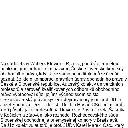
Nakladatelství Wolters Kluwer ČR, a. s., přináší ojedinělou
publikaci pod netradičním názvem Česko-slovenské kontexty
obchodního práva, kdy již ze samotného titulu může čtenář
poznat, že jde o komparaci právních úprav obchodního práva v
České a Slovenské republice. Autorský kolektiv univerzitních
profesorů a zároveň kvalifikovaných odborníků obchodního
práva vypracoval dílo, jejímž východiskem se stal
československý právní systém. Jejími autory jsou prof. JUDr.
Jozef Suchoža, DrSc., doc. JUDr. Ján Husár, CSc., mim. prof.,
kteří působí jako profesoři na Univerzitě Pavla Jozefa Šafárika
v Košicích a zároveň jako rozhodci Rozhodcovského súdu
Slovenskej obchodnej a priemyselnej komory v Bratislavě.
Další z kolektivu autorů je prof. JUDr. Karel Marek, Csc., který