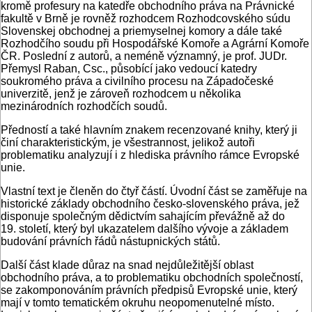
kromě profesury na katedře obchodního práva na Právnické
fakultě v Brně je rovněž rozhodcem Rozhodcovského súdu
Slovenskej obchodnej a priemyselnej komory a dále také
Rozhodčího soudu při Hospodářské Komoře a Agrární Komoře
ČR. Poslední z autorů, a neméně významný, je prof. JUDr.
Přemysl Raban, Csc., působící jako vedoucí katedry
soukromého práva a civilního procesu na Západočeské
univerzitě, jenž je zároveň rozhodcem u několika
mezinárodních rozhodčích soudů.
Předností a také hlavním znakem recenzované knihy, který ji
činí charakteristickým, je všestrannost, jelikož autoři
problematiku analyzují i z hlediska právního rámce Evropské
unie.
Vlastní text je členěn do čtyř částí. Úvodní část se zaměřuje na
historické základy obchodního česko-slovenského práva, jež
disponuje společným dědictvím sahajícím převážně až do
19. století, který byl ukazatelem dalšího vývoje a základem
budování právních řádů nástupnických států.
Další část klade důraz na snad nejdůležitější oblast
obchodního práva, a to problematiku obchodních společností,
se zakomponováním právních předpisů Evropské unie, který
mají v tomto tematickém okruhu neopomenutelné místo.