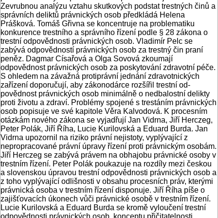
Zevrubnou analýzu vztahu skutko­vých podstat trestných činů a
správních deliktů právnických osob předkládá He­lena
Prášková. Tomáš Gřivna se kon­centruje na problematiku
konkurence trestního a správního řízení podle § 28 zákona o
trestní odpovědnosti právnic­kých osob. Vladimír Pelc se
zabývá od­povědností právnických osob za trestný čin praní
peněz. Dagmar Císařová a Ol­ga Sovová zkoumají
odpovědnost práv­nických osob za poskytování zdravotní péče.
S ohledem na závažná protiprávní jednání zdravotnických
zařízení doporu­čují, aby zákonodárce rozšířil trestní od­
povědnost právnických osob minimálně o nedbalostní delikty
proti životu a zdra­ví. Problémy spojené s trestáním práv­nických
osob popisuje ve své kapitole Věra Kalvodová. K procesním
otázkám nového zákona se vyjadřují Jan Vidrna, Jiří Herczeg,
Peter Polák, Jiří Říha, Lucie Kurilovská a Eduard Burda. Jan
Vidrna upozornil na riziko právní nejisto­ty, vyplývající z
nepropracované právní úpravy řízení proti právnickým osobám.
Jiří Herczeg se zabývá právem na obha­jobu právnické osoby v
trestním řízení. Peter Polák poukazuje na rozdíly me­zi českou
a slovenskou úpravou trestní odpovědnosti právnických osob a
z to­ho vyplývající odlišnosti v obsahu pro­cesních práv, kterými
právnická osoba v trestním řízení disponuje. Jiří Říha píše o
zajišťovacích úkonech vůči právnické osobě v trestním řízení.
Lucie Kurilov­ská a Eduard Burda se kromě vyloučení trestní
odpovědnosti právnických osob, konceptu přičitatelnosti