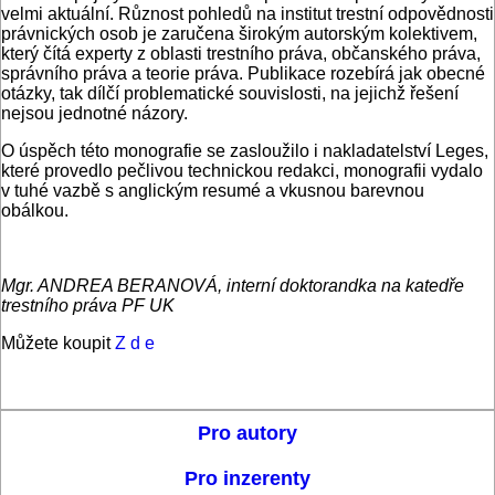
velmi aktuální. Různost pohledů na institut trestní odpovědnos­ti
právnických osob je zaručena širokým autorským kolektivem,
který čítá exper­ty z oblasti trestního práva, občanského práva,
správního práva a teorie práva. Publikace rozebírá jak obecné
otázky, tak dílčí problematické souvislosti, na jejichž řešení
nejsou jednotné názory.
O úspěch této monografie se zaslouži­lo i nakladatelství Leges,
které provedlo pečlivou technickou redakci, monografii vydalo
v tuhé vazbě s anglickým resumé a vkusnou barevnou
obálkou.
Mgr. ANDREA BERANOVÁ, interní doktorandka na katedře
trestního práva PF UK
Můžete koupit
Z d e
Pro autory
Pro inzerenty