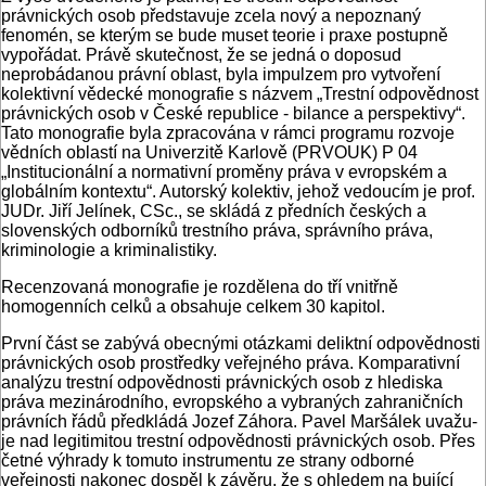
právnických osob předsta­vuje zcela nový a nepoznaný
fenomén, se kterým se bude muset teorie i praxe po­stupně
vypořádat. Právě skutečnost, že se jedná o doposud
neprobádanou práv­ní oblast, byla impulzem pro vytvoření
kolektivní vědecké monografie s názvem „Trestní odpovědnost
právnických osob v České republice - bilance a perspek­tivy“.
Tato monografie byla zpracována v rámci programu rozvoje
vědních ob­lastí na Univerzitě Karlově (PRVOUK) P 04
„Institucionální a normativní proměny práva v evropském a
globálním kontex­tu“. Autorský kolektiv, jehož vedoucím je prof.
JUDr. Jiří Jelínek, CSc., se sklá­dá z předních českých a
slovenských od­borníků trestního práva, správního prá­va,
kriminologie a kriminalistiky.
Recenzovaná monografie je rozdělena do tří vnitřně
homogenních celků a ob­sahuje celkem 30 kapitol.
První část se zabývá obecnými otáz­kami deliktní odpovědnosti
právnických osob prostředky veřejného práva. Komparativní
analýzu trestní odpovědnosti právnických osob z hlediska
práva me­zinárodního, evropského a vybraných zahraničních
právních řádů předkládá Jozef Záhora. Pavel Maršálek uvažu­
je nad legitimitou trestní odpovědnosti právnických osob. Přes
četné výhrady k tomuto instrumentu ze strany odbor­né
veřejnosti nakonec dospěl k závěru, že s ohledem na bující