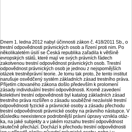
Dnem 1. ledna 2012 nabyl účinnos­ti zákon č. 418/2011 Sb., o
trestní odpo­vědnosti právnických osob a řízení pro­ti nim. Po
několikaletém úsilí se Česká republika zařadila k většině
evropských států, které mají ve svých právních řá­dech
zakotvenou trestní odpovědnost právnických osob. Trestní
odpovědnost právnických osob je jednou z nejsporněj­ších
otázek trestněprávní teorie. Je tomu tak proto, že tento institut
narušuje osvědčený systém základních zásad trest­ního práva.
Přijetím citovaného zákona došlo především k prolomení
zásady in­dividuální trestní odpovědnosti. Kromě zavedení
kolektivní trestní odpovědnos­ti byl katalog základních zásad
trestního práva rozšířen o zásadu souběžné nezá­vislé trestní
odpovědnosti fyzické a práv­nické osoby a zásadu přechodu
trestní odpovědnosti právnické osoby na práv­ního nástupce. V
důsledku neexistence podrobnější právní úpravy vznikla otáz­
ka, na jaké subjekty a v jakém rozsahu trestní odpovědnost
skutečně přechází. Dochází k přechodu trestní odpovědnosti