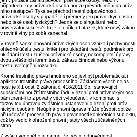
jen v případě zániku původní právnické osoby, nebo i v
případech, kdy právnic­ká osoba pouze převádí jmění na práv­
ního nástupce? Týká se přechod trestní odpovědnosti
právnické osoby v případě její přeměny jen právnických osob,
nebo také osob fyzických? Jedná se o singu­lární nebo
univerzální sukcesi? To je jen příklad otázek, které nový zákon
v rovi­ně viny po sobě zanechal.
V rovině sankcionování právnických osob vznikají pochybnosti
ohledně účelu trestu, kritérií pro ukládání trestů, pod­mínek pro
ukládání trestu zrušení práv­nické osoby, nekompletní úpravy
dvou zvláštních forem trestu zákazu činnosti nebo výkonu
trestu uveřejnění rozsudku.
Kromě trestního práva hmotného se je­ví být problematická i
aplikace trestního práva procesního. Základem všech nejas­
ností je § 1 odst. 2 zákona č. 418/2011 Sb., stanovující
subsidiární použití trestního řádu v řízení proti právnickým oso­
bám „není-li to z povahy věci vylouče­no“, v kombinaci s
torzovitou úpravou zvláštních ustanovení o řízení proti práv­
nickým osobám. Neúplná právní úprava může působit obtíže
při určování proces­ních práv a povinností konkrétních sub­jektů,
což by vedlo k ohrožení právní jis­toty všech zúčastněných
stran.
Z výše uvedeného je patrné, že trestní odpovědnost