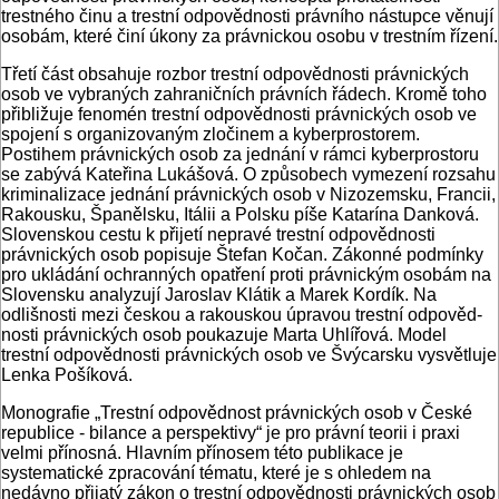
trestného činu a trestní odpovědnosti právního nástupce věnují
osobám, které činí úkony za práv­nickou osobu v trestním řízení.
Třetí část obsahuje rozbor trestní odpo­vědnosti právnických
osob ve vybraných zahraničních právních řádech. Kromě toho
přibližuje fenomén trestní odpověd­nosti právnických osob ve
spojení s orga­nizovaným zločinem a kyberprostorem.
Postihem právnických osob za jednání v rámci kyberprostoru
se zabývá Kateři­na Lukášová. O způsobech vymezení roz­sahu
kriminalizace jednání právnických osob v Nizozemsku, Francii,
Rakousku, Španělsku, Itálii a Polsku píše Katarína Danková.
Slovenskou cestu k přijetí nepravé trestní odpovědnosti
právnic­kých osob popisuje Štefan Kočan. Zá­konné podmínky
pro ukládání ochran­ných opatření proti právnickým osobám na
Slovensku analyzují Jaroslav Klátik a Marek Kordík. Na
odlišnosti mezi čes­kou a rakouskou úpravou trestní odpověd­
nosti právnických osob poukazuje Mar­ta Uhlířová. Model
trestní odpovědnosti právnických osob ve Švýcarsku vysvět­luje
Lenka Pošíková.
Monografie „Trestní odpovědnost práv­nických osob v České
republice - bilance a perspektivy“ je pro právní teorii i praxi
velmi přínosná. Hlavním přínosem této publikace je
systematické zpracování té­matu, které je s ohledem na
nedávno při­jatý zákon o trestní odpovědnosti práv­nických osob