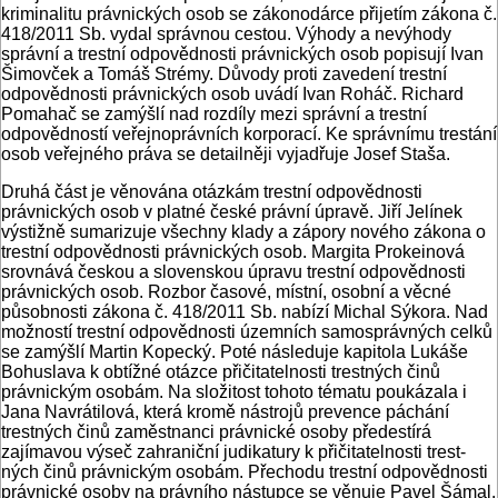
kriminalitu práv­nických osob se zákonodárce přijetím zá­kona č.
418/2011 Sb. vydal správnou ces­tou. Výhody a nevýhody
správní a trestní odpovědnosti právnických osob popisu­jí Ivan
Šimovček a Tomáš Strémy. Dů­vody proti zavedení trestní
odpovědnos­ti právnických osob uvádí Ivan Roháč. Richard
Pomahač se zamýšlí nad rozdí­ly mezi správní a trestní
odpovědností veřejnoprávních korporací. Ke správní­mu trestání
osob veřejného práva se de­tailněji vyjadřuje Josef Staša.
Druhá část je věnována otázkám trest­ní odpovědnosti
právnických osob v platné české právní úpravě. Jiří Jelínek
výstižně sumarizuje všechny klady a zápory nové­ho zákona o
trestní odpovědnosti práv­nických osob. Margita Prokeinová
srov­nává českou a slovenskou úpravu trestní odpovědnosti
právnických osob. Rozbor časové, místní, osobní a věcné
působnos­ti zákona č. 418/2011 Sb. nabízí Michal Sýkora. Nad
možností trestní odpověd­nosti územních samosprávných celků
se zamýšlí Martin Kopecký. Poté násle­duje kapitola Lukáše
Bohuslava k obtíž­né otázce přičitatelnosti trestných činů
právnickým osobám. Na složitost toho­to tématu poukázala i
Jana Navrátilová, která kromě nástrojů prevence páchání
trestných činů zaměstnanci právnické osoby předestírá
zajímavou výseč zahra­niční judikatury k přičitatelnosti trest­
ných činů právnickým osobám. Přecho­du trestní odpovědnosti
právnické osoby na právního nástupce se věnuje Pavel Šámal.