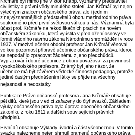
Krčmáře byl mimo jiné Viktor Knapp, významný představitel
civilistiky a právní vědy minulého století. Jan Krčmář byl nejen
výtečným znalcem občanského práva, ale i jedním
z nejvýznamnějších představitelů oboru mezinárodního práva
soukromého před první světovou válkou u nás. Významná byla
účast prof. Krčmáře na rekodifikačních pracích na novém
občanském zákoníku, která vyústila v předložení osnovy ve
formě vládního návrhu zákona Národnímu shromáždění v roce
1937. V meziválečném období profesor Jan Krčmář věnoval
velkou pozornost přípravě učebnice občanského práva, kterou
se nepodařilo zpracovat žádnému z jeho předchůdců.
Vypracování dobré učebnice z oboru považoval za povinnost
vysokoškolského profesora. Známý byl jeho názor, že
učebnice má být závěrem vědecké činnosti pedagoga, protože
jedině častým přednášením látky se přijde na všechny
nejasnosti a nedostatky.
Publikace Právo občanské profesora Jana Krčmáře obsahuje
pět dílů, které jsou v edici zařazeny do čtyř svazků. Základem
výuky občanského práva byla úprava obecného občanského
zákoníku z roku 1811 a dalších souvisejících právních
předpisů.
První díl obsahuje Výklady úvodní a část všeobecnou. V tomto
svazku nalezneme nejen shrnutí pramenů občanského práva,