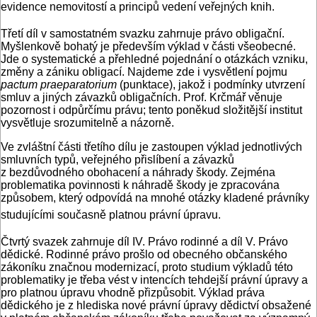
evidence nemovitostí a principů vedení veřejných knih.
Třetí díl v samostatném svazku zahrnuje právo obligační.
Myšlenkově bohatý je především výklad v části všeobecné.
Jde o systematické a přehledné pojednání o otázkách vzniku,
změny a zániku obligací. Najdeme zde i vysvětlení pojmu
pactum praeparatorium
(punktace), jakož i podmínky utvrzení
smluv a jiných závazků obligačních. Prof. Krčmář věnuje
pozornost i odpůrčímu právu; tento poněkud složitější institut
vysvětluje srozumitelně a názorně.
Ve zvláštní části třetího dílu je zastoupen výklad jednotlivých
smluvních typů, veřejného přislíbení a závazků
z bezdůvodného obohacení a náhrady škody. Zejména
problematika povinnosti k náhradě škody je zpracována
způsobem, který odpovídá na mnohé otázky kladené právníky
studujícími současně platnou právní úpravu.
Čtvrtý svazek zahrnuje díl IV. Právo rodinné a díl V. Právo
dědické. Rodinné právo prošlo od obecného občanského
zákoníku značnou modernizací, proto studium výkladů této
problematiky je třeba vést v intencích tehdejší právní úpravy a
pro platnou úpravu vhodně přizpůsobit. Výklad práva
dědického je z hlediska nové právní úpravy dědictví obsažené