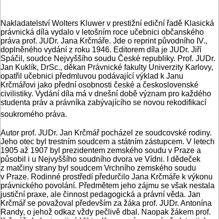
Nakladatelství Wolters Kluwer v prestižní ediční řadě Klasická
právnická díla vydalo v letošním roce učebnici občanského
práva prof. JUDr. Jana Krčmáře. Jde o reprint původního IV.,
doplněného vydání z roku 1946. Editorem díla je JUDr. Jiří
Spáčil, soudce Nejvyššího soudu České republiky. Prof. JUDr.
Jan Kuklík, DrSc., děkan Právnické fakulty Univerzity Karlovy,
opatřil učebnici předmluvou podávající výklad k Janu
Krčmářovi jako přední osobnosti české a československé
civilistiky. Vydání díla má v dnešní době význam pro každého
studenta práv a právníka zabývajícího se novou rekodifikací
soukromého práva.
Autor prof. JUDr. Jan Krčmář pocházel ze soudcovské rodiny.
Jeho otec byl trestním soudcem a státním zástupcem. V letech
1905 až 1907 byl prezidentem zemského soudu v Praze a
působil i u Nejvyššího soudního dvora ve Vídni. I dědeček
z matčiny strany byl soudcem Vrchního zemského soudu
v Praze. Rodinné prostředí předurčilo Jana Krčmáře k výkonu
právnického povolání. Předmětem jeho zájmu se však nestala
justiční praxe, ale činnost pedagogická a právní věda. Jan
Krčmář se považoval především za žáka prof. JUDr. Antonína
Randy, o jehož odkaz vždy pečlivě dbal. Naopak žákem prof.