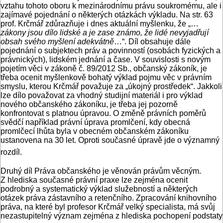
vztahu tohoto oboru k mezinárodnímu právu soukromému, ale i
zajímavé pojednání o některých otázkách výkladu. Na str. 63
prof. Krčmář zdůrazňuje i dnes aktuální myšlenku, že „…
zákony jsou dílo lidské a je zase známo, že lidé nevyjadřují
obsah svého myšlení adekvátně
…“. Díl obsahuje dále
pojednání o subjektech práv a povinností (osobách fyzických a
právnických), lidském jednání a čase. V souvislosti s novým
pojetím věci v zákoně č. 89/2012 Sb., občanský zákoník, je
třeba ocenit myšlenkově bohatý výklad pojmu věc v právním
smyslu, kterou Krčmář považuje za „úkojný prostředek“. Jakkoli
lze dílo považovat za vhodný studijní materiál i pro výklad
nového občanského zákoníku, je třeba jej pozorně
konfrontovat s platnou úpravou. O změně právních poměrů
svědčí například právní úprava promlčení, kdy obecná
promlčecí lhůta byla v obecném občanském zákoníku
ustanovena na 30 let. Oproti současné úpravě jde o významný
rozdíl.
Druhý díl Práva občanského je věnován právům věcným.
Z hlediska současné právní praxe lze zejména ocenit
podrobný a systematický výklad služebností a některých
otázek práva zástavního a retenčního. Zpracování knihovního
práva, na které byl profesor Krčmář velký specialista, má svůj
nezastupitelný význam zejména z hlediska pochopení podstaty