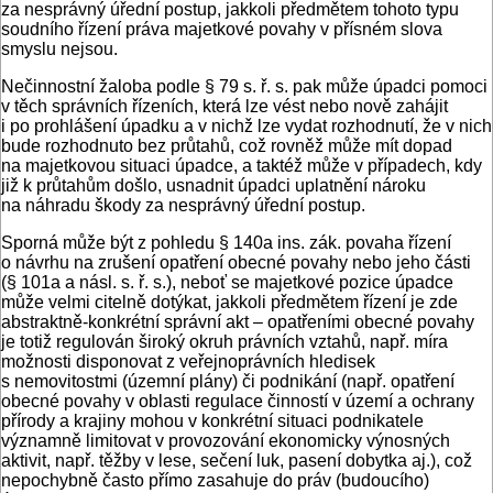
za nesprávný úřední postup, jakkoli předmětem tohoto typu
soudního řízení práva majetkové povahy v přísném slova
smyslu nejsou.
Nečinnostní žaloba podle § 79 s. ř. s. pak může úpadci pomoci
v těch správních řízeních, která lze vést nebo nově zahájit
i po prohlášení úpadku a v nichž lze vydat rozhodnutí, že v nich
bude rozhodnuto bez průtahů, což rovněž může mít dopad
na majetkovou situaci úpadce, a taktéž může v případech, kdy
již k průtahům došlo, usnadnit úpadci uplatnění nároku
na náhradu škody za nesprávný úřední postup.
Sporná může být z pohledu § 140a ins. zák. povaha řízení
o návrhu na zrušení opatření obecné povahy nebo jeho části
(§ 101a a násl. s. ř. s.), neboť se majetkové pozice úpadce
může velmi citelně dotýkat, jakkoli předmětem řízení je zde
abstraktně-konkrétní správní akt – opatřeními obecné povahy
je totiž regulován široký okruh právních vztahů, např. míra
možnosti disponovat z veřejnoprávních hledisek
s nemovitostmi (územní plány) či podnikání (např. opatření
obecné povahy v oblasti regulace činností v území a ochrany
přírody a krajiny mohou v konkrétní situaci podnikatele
významně limitovat v provozování ekonomicky výnosných
aktivit, např. těžby v lese, sečení luk, pasení dobytka aj.), což
nepochybně často přímo zasahuje do práv (budoucího)