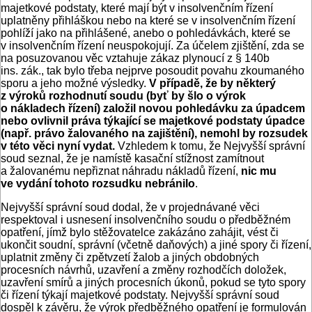
majetkové podstaty, které mají být v insolvenčním řízení
uplatněny přihláškou nebo na které se v insolvenčním řízení
pohlíží jako na přihlášené, anebo o pohledávkách, které se
v insolven­čním řízení neuspokojují. Za účelem zjištění, zda se
na posuzovanou věc vztahuje zákaz plynoucí z § 140b
ins. zák., tak bylo třeba nejprve posoudit povahu zkoumaného
sporu a jeho možné výsledky.
V případě, že by některý
z výroků rozhodnutí soudu (byť by šlo o výrok
o nákladech řízení) založil novou pohledávku za úpadcem
nebo ovlivnil práva týkající se majetkové podstaty úpadce
(např. právo žalovaného na zajištění), nemohl by rozsudek
v této věci nyní vydat.
Vzhledem k tomu, že Nejvyšší správní
soud seznal, že je namístě kasační stížnost zamítnout
a žalovanému nepřiznat náhradu nákladů řízení,
nic mu
ve vydání tohoto rozsudku nebránilo
.
Nejvyšší správní soud dodal, že v projednávané věci
respektoval i usnesení insolvenčního soudu o předběžném
opatření, jímž bylo stěžovatelce zakázáno zahájit, vést či
ukončit soudní, správní (včetně daňových) a jiné spory či řízení,
uplatnit změny či zpětvzetí žalob a jiných obdobných
procesních návrhů, uzavření a změny rozhodčích doložek,
uzavření smírů a jiných procesních úkonů, pokud se tyto spory
či řízení týkají majetkové podstaty. Nejvyšší správní soud
dospěl k závěru, že výrok předběžného opatření je formulován