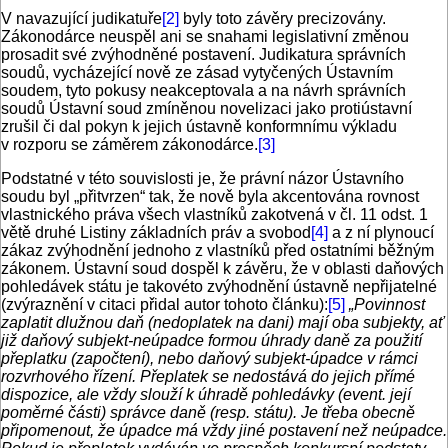
V navazující judikatuře
[2]
byly toto závěry precizovány.
Zákonodárce neuspěl ani se snahami legislativní změnou
prosadit své zvýhodněné postavení. Judikatura správních
soudů, vycházející nově ze zásad vytyčených Ústavním
soudem, tyto pokusy neakceptovala a na návrh správních
soudů Ústavní soud zmíněnou novelizaci jako protiústavní
zrušil či dal pokyn k jejich ústavně konformnímu výkladu
v rozporu se záměrem zákonodárce.
[3]
Podstatné v této souvislosti je, že právní názor Ústavního
soudu byl „přitvrzen“ tak, že nově byla akcentována rovnost
vlastnického práva všech vlastníků zakotvená v čl. 11 odst. 1
větě druhé Listiny základních práv a svobod
[4]
a z ní plynoucí
zákaz zvýhodnění jednoho z vlastníků před ostatními běžným
zákonem. Ústavní soud dospěl k závěru, že v oblasti daňových
pohledávek státu je takovéto zvýhodnění ústavně nepřijatelné
(zvýraznění v citaci přidal autor tohoto článku):
[5]
„Povinnost
zaplatit dlužnou daň (nedoplatek na dani) mají oba subjekty, ať
již daňový subjekt-neúpadce formou úhrady daně za použití
přeplatku (započtení), nebo daňový subjekt-úpadce v rámci
rozvrhového řízení. Přeplatek se nedostává do jejich přímé
dispozice, ale vždy slouží k úhradě pohledávky (event. její
poměrné části) správce daně (resp. státu). Je třeba obecně
připomenout, že úpadce má vždy jiné postavení než neúpadce.