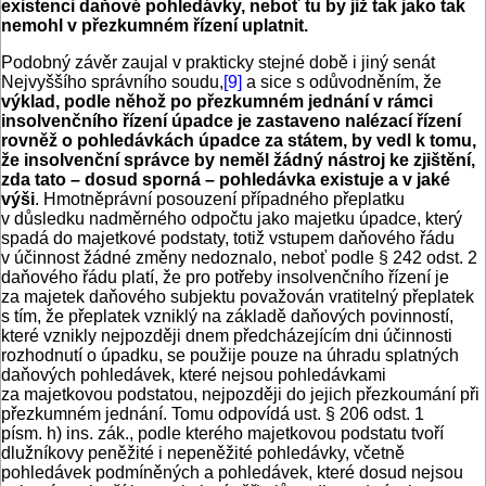
existenci daňové pohledávky, neboť tu by již tak jako tak
nemohl v přezkumném řízení uplatnit.
Podobný závěr zaujal v prakticky stejné době i jiný senát
Nejvyššího správního soudu,
[9]
a sice s odůvodněním, že
výklad, podle něhož po přezkumném jednání v rámci
insolven­čního řízení úpadce je zastaveno nalézací řízení
rovněž o pohledávkách úpadce za státem, by vedl k tomu,
že insolvenční správce by neměl žádný nástroj ke zjištění,
zda tato – dosud sporná – pohledávka existuje a v jaké
výši
. Hmotněprávní posouzení případného přeplatku
v důsledku nadměrného odpočtu jako majetku úpadce, který
spadá do majetkové podstaty, totiž vstupem daňového řádu
v účinnost žádné změny nedoznalo, neboť podle § 242 odst. 2
daňového řádu platí, že pro potřeby insolvenčního řízení je
za majetek daňového subjektu považován vratitelný přeplatek
s tím, že přeplatek vzniklý na základě daňových povinností,
které vznikly nejpozději dnem předcházejícím dni účinnosti
rozhodnutí o úpadku, se použije pouze na úhradu splatných
daňových pohledávek, které nejsou pohledávkami
za majetkovou podstatou, nejpozději do jejich přezkoumání při
přezkumném jednání. Tomu odpovídá ust. § 206 odst. 1
písm. h) ins. zák., podle kterého majetkovou podstatu tvoří
dlužníkovy peněžité i nepeněžité pohledávky, včetně
pohledávek podmíněných a pohledávek, které dosud nejsou