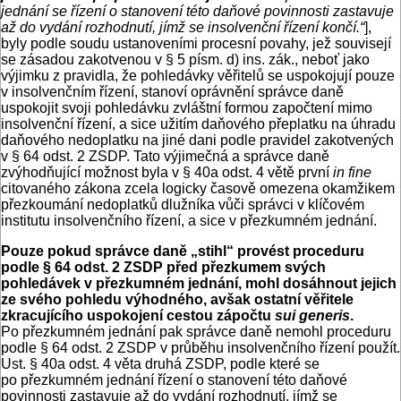
jednání se řízení o stanovení této daňové povinnosti zastavuje
až do vydání rozhodnutí, jímž se insolvenční řízení končí.“
],
byly podle soudu ustanoveními procesní povahy, jež souvisejí
se zásadou zakotvenou v § 5 písm. d) ins. zák., neboť jako
výjimku z pravidla, že pohledávky věřitelů se uspokojují pouze
v insolvenčním řízení, stanoví oprávnění správce daně
uspokojit svoji pohledávku zvláštní formou započtení mimo
insolvenční řízení, a sice užitím daňového přeplatku na úhradu
daňového nedoplatku na jiné dani podle pravidel zakotvených
v § 64 odst. 2 ZSDP. Tato výjimečná a správce daně
zvýhodňující možnost byla v § 40a odst. 4 větě první
in fine
citovaného zákona zcela logicky časově omezena okamžikem
přezkoumání nedoplatků dlužníka vůči správci v klíčovém
institutu insolvenčního řízení, a sice v přezkumném jednání.
Pouze pokud správce daně „stihl“ provést proceduru
podle § 64 odst. 2 ZSDP před přezkumem svých
pohledávek v přezkumném jednání, mohl dosáhnout jejich
ze svého pohledu výhodného, avšak ostatní věřitele
zkracujícího uspokojení cestou zápočtu
sui generis
.
Po přezkumném jednání pak správce daně nemohl proceduru
podle § 64 odst. 2 ZSDP v průběhu insolvenčního řízení použít.
Ust. § 40a odst. 4 věta druhá ZSDP, podle které se
po přezkumném jednání řízení o stanovení této daňové
povinnosti zastavuje až do vydání rozhodnutí, jímž se