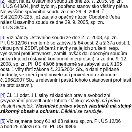
[2]
Např. nález Ústavního soudu ze dne 28. 7. 2005, sp. zn.
III. ÚS 648/04, jímž bylo mj. popřeno stanovisko většiny pléna
Nejvyššího správního soudu ze dne 29. 4. 2004, č. j.
Sst 2/2003-225, jež zaujalo opačný názor. Obdobně třeba
nález Ústavního soudu ze dne 29. 9. 2005, sp. zn.
III. ÚS 38/05.
[3]
Viz nálezy Ústavního soudu ze dne 2. 7. 2008, sp. zn.
Pl. ÚS 12/06 (meritorně se zabýval § 64 odst. 2 a § 37a odst. 1
větou první ZSDP, přičemž návrhy na jejich zrušení, resp.
vyslovení protiústavnosti, zamítl, avšak dal obecným soudům
pokyn k jejich ústavně konformní interpretaci), a ze dne 9. 12.
2008, sp. zn. Pl. ÚS 48/06 (meritorně se zabýval ust. § 105
odst. 1 věty třetí zákona č. 235/2004 Sb., o dani z přidané
hodnoty, ve znění před novelizací provedenou zákonem
č. 296/2007 Sb., a relevantní pasáž tohoto ustanovení prohlásil
za protiústavní).
[4]
Čl. 11 odst. 1 Listiny základních práv a svobod zní
(zvýraznění provedl autor tohoto článku):
Každý má právo
vlastnit majetek.
Vlastnické právo všech vlastníků má stejný
zákonný obsah a ochranu.
Dědění se zaručuje.
[5]
Viz zejména body 61 až 63 nálezu sp. zn. Pl. ÚS 12/06
a bod 28 nálezu sp. zn. Pl. ÚS 48/06.