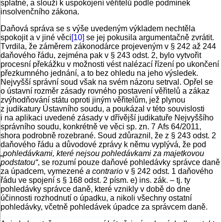
splatné, a slouží k uspokojení věřitelů podle podmínek
insolvenčního zákona.
Daňová správa se s výše uvedeným výkladem nechtěla
spokojit a v jiné věci
[10]
se jej pokusila argumentačně zvrátit.
Tvrdila, že záměrem zákonodárce projeveným v § 242 až 244
daňového řádu, zejména pak v § 243 odst. 2, bylo vytvořit
procesní překážku v možnosti vést nalézací řízení po ukončení
přezkumného jednání, a to bez ohledu na jeho výsledek.
Nejvyšší správní soud však na svém názoru setrval. Opřel se
o ústavní rozměr zásady rovného postavení věřitelů a zákaz
zvýhodňování státu oproti jiným věřitelům, jež plynou
z judikatury Ústavního soudu, a poukázal v této souvislosti
i na aplikaci uvedené zásady v dřívější judikatuře Nejvyššího
správního soudu, konkrétně ve věci sp. zn. 7 Afs 64/2011,
shora podrobně rozebrané. Soud zdůraznil, že z § 243 odst. 2
daňového řádu a důvodové zprávy k němu vyplývá, že pod
„pohledávkami, které nejsou pohledávkami za majetkovou
podstatou“
, se rozumí pouze daňové pohledávky správce daně
za úpadcem, vymezené
a contrario
v § 242 odst. 1 daňového
řádu ve spojení s § 168 odst. 2 písm. e) ins. zák. – tj. ty
pohledávky správce daně, které vznikly v době do dne
účinnosti rozhodnutí o úpadku, a nikoli všechny ostatní
pohledávky, včetně pohledávek úpadce za správcem daně.