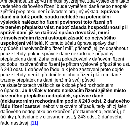
Ani okolnost, že zprvu nemusí být zřejmé, zda výsledkem takto
vedeného daňového řízení bude vyměření daně nebo naopak
zjištění přeplatku, není důvodem pro jiný výklad.
Správce
daně má totiž podle soudu nehledě na potenciální
výsledek nalézacího řízení povinnost toto řízení při
tvrzeném přeplatku vést, neboť zásada hospodárnosti při
správě daní, jíž se daňová správa dovolává, musí
v insolvenčním řízení ustoupit zásadě co nejvyššího
uspokojení věřitelů.
K tomuto účelu úprava správy daní
v průběhu insolvenčního řízení míří, přičemž jej lze dosáhnout
pouze tehdy, pokud správce daně nezadržuje případný
přeplatek na dani. Zahájení a pokračování v daňovém řízení
po dobu insolvenčního řízení je přitom výslovně připuštěno ust.
§ 243 odst. 1 daňového řádu, a k jeho zastavení proto dojde
pouze tehdy, není-li předmětem tohoto řízení plátcem daně
tvrzený přeplatek na dani, jenž má svůj původ
ve skutečnostech vážících se k době před rozhodnutím
o úpadku.
Je-li však v tomto nalézacím řízení zjištěn místo
tvrzeného
přeplatku nedoplatek, správce daně
(deklaratorním) rozhodnutím podle § 243 odst. 2 daňového
řádu řízení zastaví
, neboť v takovém případě, tedy při zjištění
daňového nedoplatku po skončení přezkumného jednání, již
účinky předvídané v citovaném ust. § 243 odst. 2 daňového
řádu nastávají.
[11]