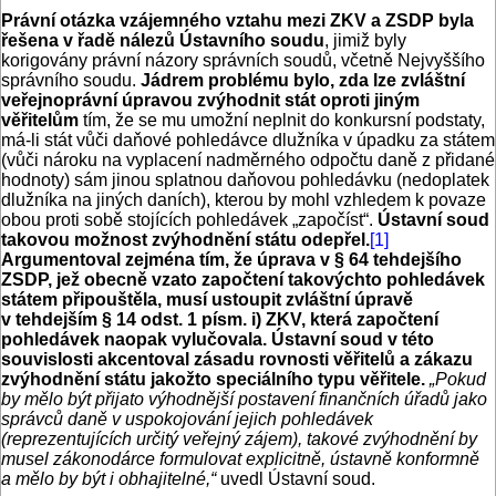
Právní otázka vzájemného vztahu mezi ZKV a ZSDP byla
řešena v řadě nálezů Ústavního soudu
, jimiž byly
korigovány právní názory správních soudů, včetně Nejvyššího
správního soudu.
Jádrem problému bylo, zda lze zvláštní
veřejnoprávní úpravou zvýhodnit stát oproti jiným
věřitelům
tím, že se mu umožní neplnit do konkursní podstaty,
má-li stát vůči daňové pohledávce dlužníka v úpadku za státem
(vůči nároku na vyplacení nadměrného odpočtu daně z přidané
hodnoty) sám jinou splatnou daňovou pohledávku (nedoplatek
dlužníka na jiných daních), kterou by mohl vzhledem k povaze
obou proti sobě stojících pohledávek „započíst“.
Ústavní soud
takovou možnost zvýhodnění státu odepřel.
[1]
Argumentoval zejména tím, že úprava v § 64 tehdejšího
ZSDP, jež obecně vzato započtení takovýchto pohledávek
státem připouštěla, musí ustoupit zvláštní úpravě
v tehdejším § 14 odst. 1 písm. i) ZKV, která započtení
pohledávek naopak vylučovala. Ústavní soud v této
souvislosti akcentoval zásadu rovnosti věřitelů a zákazu
zvýhodnění státu jakožto speciálního typu věřitele.
„Pokud
by mělo být přijato výhodnější postavení finančních úřadů jako
správců daně v uspokojování jejich pohledávek
(reprezentujících určitý veřejný zájem), takové zvýhodnění by
musel zákonodárce formulovat explicitně, ústavně konformně
a mělo by být i obhajitelné,“
uvedl Ústavní soud.