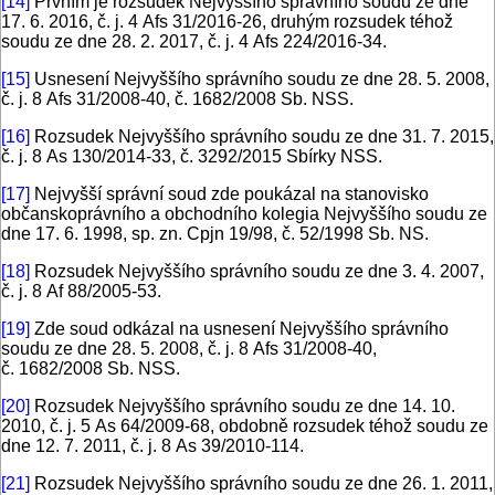
[14]
Prvním je rozsudek Nejvyššího správního soudu ze dne
17. 6. 2016, č. j. 4 Afs 31/2016-26, druhým rozsudek téhož
soudu ze dne 28. 2. 2017, č. j. 4 Afs 224/2016-34.
[15]
Usnesení Nejvyššího správního soudu ze dne 28. 5. 2008,
č. j. 8 Afs 31/2008-40, č. 1682/2008 Sb. NSS.
[16]
Rozsudek Nejvyššího správního soudu ze dne 31. 7. 2015,
č. j. 8 As 130/2014-33, č. 3292/2015 Sbírky NSS.
[17]
Nejvyšší správní soud zde poukázal na stanovisko
občanskoprávního a obchodního kolegia Nejvyššího soudu ze
dne 17. 6. 1998, sp. zn. Cpjn 19/98, č. 52/1998 Sb. NS.
[18]
Rozsudek Nejvyššího správního soudu ze dne 3. 4. 2007,
č. j. 8 Af 88/2005-53.
[19]
Zde soud odkázal na usnesení Nejvyššího správního
soudu ze dne 28. 5. 2008, č. j. 8 Afs 31/2008-40,
č. 1682/2008 Sb. NSS.
[20]
Rozsudek Nejvyššího správního soudu ze dne 14. 10.
2010, č. j. 5 As 64/2009-68, obdobně rozsudek téhož soudu ze
dne 12. 7. 2011, č. j. 8 As 39/2010-114.
[21]
Rozsudek Nejvyššího správního soudu ze dne 26. 1. 2011,