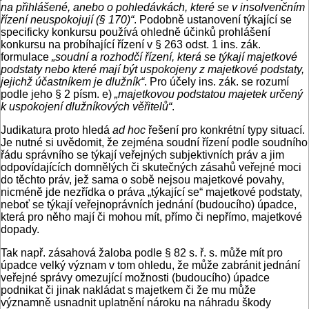
na přihlášené, anebo o pohledávkách, které se v insolven­čním
řízení neuspokojují (§ 170)“
. Podobně ustanovení týkající se
specificky konkursu používá ohledně účinků prohlášení
konkursu na probíhající řízení v § 263 odst. 1 ins. zák.
formulace
„soudní a rozhodčí řízení, která se týkají majetkové
podstaty nebo které mají být uspokojeny z majetkové podstaty,
jejichž účastníkem je dlužník“
. Pro účely ins. zák. se rozumí
podle jeho § 2 písm. e)
„majetkovou podstatou majetek určený
k uspokojení dlužníkových věřitelů“
.
Judikatura proto hledá
ad hoc
řešení pro konkrétní typy situací.
Je nutné si uvědomit, že zejména soudní řízení podle soudního
řádu správního se týkají veřejných subjektivních práv a jim
odpovídajících domnělých či skutečných zásahů veřejné moci
do těchto práv, jež sama o sobě nejsou majetkové povahy,
nicméně jde nezřídka o práva „týkající se“ majetkové podstaty,
neboť se týkají veřejnoprávních jednání (budoucího) úpadce,
která pro něho mají či mohou mít, přímo či nepřímo, majetkové
dopady.
Tak např. zásahová žaloba podle § 82 s. ř. s. může mít pro
úpadce velký význam v tom ohledu, že může zabránit jednání
veřejné správy omezující možnosti (budoucího) úpadce
podnikat či jinak nakládat s majetkem či že mu může
významně usnadnit uplatnění nároku na náhradu škody