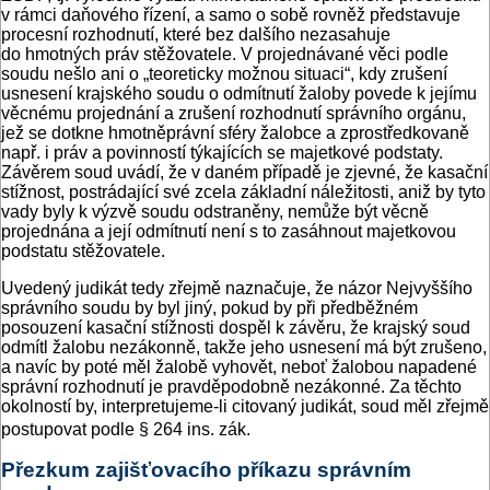
v rámci daňového řízení, a samo o sobě rovněž představuje
procesní rozhodnutí, které bez dalšího nezasahuje
do hmotných práv stěžovatele. V projednávané věci podle
soudu nešlo ani o „teoreticky možnou situaci“, kdy zrušení
usnesení krajského soudu o odmítnutí žaloby povede k jejímu
věcnému projednání a zrušení rozhodnutí správního orgánu,
jež se dotkne hmotněprávní sféry žalobce a zprostředkovaně
např. i práv a povinností týkajících se majetkové podstaty.
Závěrem soud uvádí, že v daném případě je zjevné, že kasační
stížnost, postrádající své zcela základní náležitosti, aniž by tyto
vady byly k výzvě soudu odstraněny, nemůže být věcně
projednána a její odmítnutí není s to zasáhnout majetkovou
podstatu stěžovatele.
Uvedený judikát tedy zřejmě naznačuje, že názor Nejvyššího
správního soudu by byl jiný, pokud by při předběžném
posouzení kasační stížnosti dospěl k závěru, že krajský soud
odmítl žalobu nezákonně, takže jeho usnesení má být zrušeno,
a navíc by poté měl žalobě vyhovět, neboť žalobou napadené
správní rozhodnutí je pravděpodobně nezákonné. Za těchto
okolností by, interpretujeme-li citovaný judikát, soud měl zřejmě
postupovat podle § 264 ins. zák.
Přezkum zajišťovacího příkazu správním