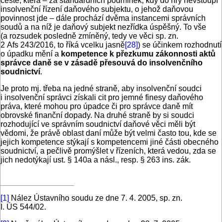
cestě, která – za standardních podmínek, kdy do hry nevstoupí
insolvenční řízení daňového subjektu, o jehož daňovou
povinnost jde – dále prochází dvěma instancemi správních
soudů a na níž je daňový subjekt nezřídka úspěšný. To vše
(a rozsudek posledně zmíněný, tedy ve věci sp. zn.
2 Afs 243/2016, to říká vcelku jasně
[28]
) se účinkem rozhodnutí
o úpadku mění a
kompetence k přezkumu zákonnosti aktů
správce daně se v zásadě přesouvá do insolvenčního
soudnictví
.
Je proto mj. třeba na jedné straně, aby insolvenční soudci
i insolvenční správci získali cit pro jemné finesy daňového
práva, které mohou pro úpadce či pro správce daně mít
obrovské finanční dopady. Na druhé straně by si soudci
rozhodující ve správním soudnictví daňové věci měli být
vědomi, že právě oblast daní může být velmi často tou, kde se
jejich kompetence stýkají s kompetencemi jiné části obecného
soudnictví, a pečlivě promýšlet v řízeních, která vedou, zda se
jich nedotýkají ust. § 140a a násl., resp. § 263 ins. zák.
[1]
Nález Ústavního soudu ze dne 7. 4. 2005, sp. zn.
I. ÚS 544/02.