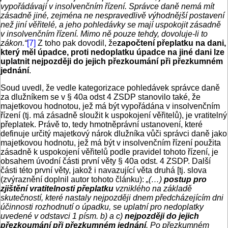
vypořádávají v insolvenčním řízení. Správce daně nemá mít
zásadně jiné, zejména ne nespravedlivě výhodnější postavení
než jiní věřitelé, a jeho pohledávky se mají uspokojit zásadně
v insolvenčním řízení. Mimo ně pouze tehdy, dovoluje-li to
zákon.“
[7]
Z toho pak dovodil, že
započtení přeplatku na dani,
který měl úpadce, proti nedoplatku úpadce na jiné dani lze
uplatnit nejpozději do jejich přezkoumání při přezkumném
jednání
.
Soud uvedl, že vedle kategorizace pohledávek správce daně
za dlužníkem se v § 40a odst 4 ZSDP stanovilo také, že
majetkovou hodnotou, jež má být vypořádána v insolvenčním
řízení (tj. má zásadně sloužit k uspokojení věřitelů), je vratitelný
přeplatek. Právě to, tedy hmotněprávní ustanovení, které
definuje určitý majetkový nárok dlužníka vůči správci daně jako
majetkovou hodnotu, jež má být v insolvenčním řízení použita
zásadně k uspokojení věřitelů podle pravidel tohoto řízení, je
obsahem úvodní části první věty § 40a odst. 4 ZSDP. Další
části této první věty, jakož i navazující věta druhá [tj. slova
(zvýraznění doplnil autor tohoto článku):
„(…)
postup pro
zjištění vratitelnosti přeplatku
vzniklého na základě
skutečností, které nastaly nejpozději dnem předcházejícím dni
účinnosti rozhodnutí o úpadku, se uplatní pro nedoplatky
uvedené v odstavci 1 písm. b) a c)
nejpozději do jejich
přezkoumání při přezkumném jednání
. Po přezkumném