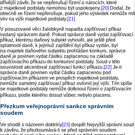
dřívější závěr, že se nepřerušují řízení o nárocích, které
z majetkové podstaty nemohou být uspokojeny.
[20]
Dodal, že
obecně se řízení nepřerušuje, pokud jeho výsledek nemůže mít
vliv na výši majetkové podstaty.
[21]
V posuzované věci žalobkyně napadla zajišťovací příkaz
vydaný správcem daně. Pokud správce daně vydal zajišťovací
příkaz, kterému daňový subjekt vyhověl, ale ještě před
splatností daně, k jejímuž zajištění byl příkaz vydán, byl
na majetek daňového subjektu prohlášen konkurs, správce
daně je povinen vydat částku zaplacenou na základě
zajišťovacího příkazu do konkursní podstaty. Soud v této
souvislosti akcentoval zajišťovací funkci příkazu.
[22]
Je-li
správce daně povinen vydat částku zaplacenou pod
zajišťovacím příkazem ve prospěch majetkové podstaty,
nemůže samotný zajišťovací příkaz ovlivnit její výši. Tím spíše
se majetkové podstaty nemůže dotknout řízení o zajišťovacím
příkazu, podle kterého dosud vůbec nebylo placeno.
Přezkum veřejnoprávní sankce správním
soudem
Ve shodě s názorem doktríny
[23]
dospěl Nejvyšší správní soud
k závěru, že přezkoumává-li se před správním soudem