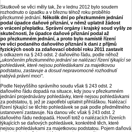
Skutkově se věci měly tak, že v lednu 2012 bylo soudem
rozhodnuto o úpadku a v březnu téhož roku proběhlo
přezkumné jednání.
Několik dní po přezkumném jednání
podal úpadce daňové přiznání, v němž uplatnil žádost
o vrácení přeplatku. Správní orgány i krajský soud vyšly ze
skutečnosti, že úpadce daňové přiznání podal až
po přezkumném jednání, a proto bylo namístě řízení
ve věci podaného daňového přiznání k dani z příjmů
fyzických osob za zdaňovací období roku 2011 zastavit
s odkazem na § 243 odst. 2 daňového řádu, podle něhož
„ukončením přezkumného jednání se nalézací řízení týkající se
pohledávek, které nejsou pohledávkami za majetkovou
podstatou, zastavuje a dosud nepravomocné rozhodnutí
nabývá právní moci“
.
Podle Nejvyššího správního soudu však § 243 odst. 2
daňového řádu dopadá na situace, kdy jsou v přezkumném
jednání projednávány pohledávky, které nejsou pohledávkami
za podstatou, tj. jež je zapotřebí uplatnit přihláškou. Nalézací
řízení týkající se těchto pohledávek se pak podle předmětného
ustanovení zastavuje. Na danou věc však § 243 odst. 2
daňového řádu nedopadá. Hovoří totiž o nalézacích řízeních
týkajících se daňových pohledávek, konkrétně těch, které
nejsou pohledávkami za majetkovou podstatou. Pojem daňová