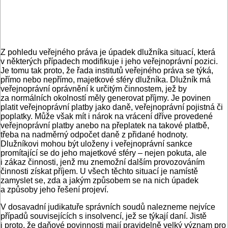
Z pohledu veřejného práva je úpadek dlužníka situa­cí, která
v některých případech modifikuje i jeho veřejnoprávní pozici.
Je tomu tak proto, že řada institutů veřejného práva se týká,
přímo nebo nepřímo, majetkové sféry dlužníka. Dlužník má
veřejnoprávní oprávnění k určitým činnostem, jež by
za normálních okolností měly generovat příjmy. Je povinen
platit veřejnoprávní platby jako daně, veřejnoprávní pojistná či
poplatky. Může však mít i nárok na vrácení dříve provedené
veřejnoprávní platby anebo na přeplatek na takové platbě,
třeba na nadměrný odpočet daně z přidané hodnoty.
Dlužníkovi mohou být uloženy i veřejnoprávní sankce
promítající se do jeho majetkové sféry – nejen pokuta, ale
i zákaz činnosti, jenž mu znemožní dalším provozováním
činnosti získat příjem. U všech těchto situací je namístě
zamyslet se, zda a jakým způsobem se na nich úpadek
a způsoby jeho řešení projeví.
V dosavadní judikatuře správních soudů nalezneme nejvíce
případů souvisejících s insolvencí, jež se týkají daní. Jistě
i proto, že daňové povinnosti mají pravidelně velký význam pro