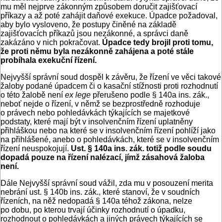
mu měl nejprve zákonným způsobem doručit zajišťovací
příkazy a až poté zahájit daňové exekuce. Úpadce požadoval,
aby bylo vysloveno, že postupy činěné na základě
zajišťovacích příkazů jsou nezákonné, a správci daně
zakázáno v nich pokračovat.
Úpadce tedy brojil proti tomu,
že proti němu byla nezákonně zahájena a poté stále
probíhala exekuční řízení.
Nejvyšší správní soud dospěl k závěru, že řízení ve věci takové
žaloby podané úpadcem či o kasační stížnosti proti rozhodnutí
o této žalobě není
ex lege
přerušeno podle § 140a ins. zák.,
neboť nejde o řízení, v němž se bezprostředně rozhoduje
o právech nebo pohledávkách týkajících se majetkové
podstaty, které mají být v insolvenčním řízení uplatněny
přihláškou nebo na které se v insolvenčním řízení pohlíží jako
na přihlášené, anebo o pohledávkách, které se v insolven­čním
řízení neuspokojují.
Ust. § 140a ins. zák. totiž podle soudu
dopadá pouze na řízení nalézací, jímž zásahová žaloba
není.
Dále Nejvyšší správní soud vážil, zda mu v posouzení merita
nebrání ust. § 140b ins. zák., které stanoví, že v soudních
řízeních, na něž nedopadá § 140a téhož zákona, nelze
po dobu, po kterou trvají účinky rozhodnutí o úpadku,
rozhodnout o pohledávkách a jiných právech týkajících se