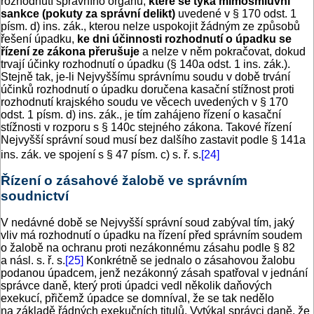
rozhodnutí správního orgánu,
které se týká mimosmluvní
sankce (pokuty za správní delikt)
uvedené v § 170 odst. 1
písm. d) ins. zák., kterou nelze uspokojit žádným ze způsobů
řešení úpadku,
ke dni účinnosti rozhodnutí o úpadku se
řízení ze zákona přerušuje
a nelze v něm pokračovat, dokud
trvají účinky rozhodnutí o úpadku (§ 140a odst. 1 ins. zák.).
Stejně tak, je-li Nejvyššímu správnímu soudu v době trvání
účinků rozhodnutí o úpadku doručena kasační stížnost proti
rozhodnutí krajského soudu ve věcech uvedených v § 170
odst. 1 písm. d) ins. zák., je tím zahájeno řízení o kasační
stížnosti v rozporu s § 140c stejného zákona. Takové řízení
Nejvyšší správní soud musí bez dalšího zastavit podle § 141a
ins. zák. ve spojení s § 47 písm. c) s. ř. s.
[24]
Řízení o zásahové žalobě ve správním
soudnictví
V nedávné době se Nejvyšší správní soud zabýval tím, jaký
vliv má rozhodnutí o úpadku na řízení před správním soudem
o žalobě na ochranu proti nezákonnému zásahu podle § 82
a násl. s. ř. s.
[25]
Konkrétně se jednalo o zásahovou žalobu
podanou úpadcem, jenž nezákonný zásah spatřoval v jednání
správce daně, který proti úpadci vedl několik daňových
exekucí, přičemž úpadce se domníval, že se tak nedělo
na základě řádných exekučních titulů. Vytýkal správci daně, že