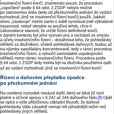
insolvenční řízení končí, znamenalo pouze, že proceduru
„započtení“ podle § 64 odst. 2 ZSDP nebylo možné
po stanovenou dobu (tedy od přezkumného jednání do vydání
rozhodnutí, jímž se insolvenční řízení končí) použít. Jakkoli
slovo „zastavuje“ mohlo samo o sobě vyvolávat jisté výkladové
nejasnosti, neboť obvykle se používá tehdy, chce-li
zákonodárce stanovit, že určité řízení definitivně končí,
v daném kontextu byl jeho význam jiný a vycházel ze smyslu
a účelu insolvenčního řízení – dosáhnout toho, že pohledávky
věřitelů za dlužníkem, včetně pohledávek daňových, budou až
na výjimky vypořádány koncentrovaně, tedy v rámci procedury
insolvenčního řízení, a vyloučit samostatné uspokojování
věřitelů mimo rámec insolvenčního řízení. Procedura podle
§ 64 odst. 2 ZSDP tedy mohla být na dlužníka použitelná opět
až po vydání rozhodnutí, jímž se insolvenční řízení končí.
Řízení o daňovém přeplatku úpadce
po přezkumném jednání
Na uvedený rozsudek navázal další, který se týkal již nyní
platné a účinné úpravy v § 242 až 244 daňového řádu.
[8]
Opět
se opírá o výše přiblíženou základní filozofii, že daňové
pohledávky státu zásadně nemají mít výhodnější režim než
pohledávky jiných věřitelů.