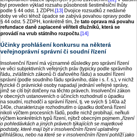
byl proveden výklad rozsahu působnosti šestiměsíční lhůty
podle § 44 odst. 1 ZDPH.
[13]
Dvojice rozsudků z nedávné
doby ve věci téhož úpadce se zabývá povahou opravy podle
§ 44 odst. 5 ZDPH, konkrétně tím, že
tato oprava má povahu
refundace daně zaplacené věřiteli dlužníků, která se
provádí na vrub státního rozpočtu
.
[14]
Účinky prohlášení konkursu na některá
veřejnoprávní správní či soudní řízení
Insolvenční řízení má významné důsledky pro správní řízení
ve věci subjektivních veřejných práv (typicky podle správního
řádu, zvláštních zákonů či daňového řádu) a soudní řízení
správní (podle soudního řádu správního, dále i s. ř. s.), v nichž
fyzické či právnické osoby napadají jednání veřejné správy,
jímž se cítí být dotčeny na těchto právech. Insolvenční zákon
v obecných ustanoveních o účincích rozhodnutí o úpadku
na soudní, rozhodčí a správní řízení, tj. ve svých § 140a až
140e, charakterizuje rozhodnutím o úpadku dotčená řízení
nikoli výčtem procesních řádů, podle nichž probíhají, neřkuli
výčtem konkrétních typů řízení, nýbrž obecným pojmem
„řízení
o pohledávkách a jiných právech týkajících se majetkové
podstaty, které mají být v insolven­čním řízení uplatněny
přihláškou, nebo na které se v insolvenčním řízení pohlíží jako