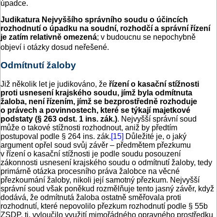
úpadce.
Judikatura Nejvyššího správního soudu o účincích
rozhodnutí o úpadku na soudní, rozhodčí a správní řízení
je zatím relativně omezená
; v budoucnu se nepochybně
objeví i otázky dosud neřešené.
Odmítnutí žaloby
Již několik let je judikováno, že
řízení o kasační stížnosti
proti usnesení krajského soudu, jímž byla odmítnuta
žaloba, není řízením, jímž se bezprostředně rozhoduje
o právech a povinnostech, které se týkají majetkové
podstaty (§ 263 odst. 1 ins. zák.)
. Nejvyšší správní soud
může o takové stížnosti rozhodnout, aniž by předtím
postupoval podle § 264 ins. zák.
[15]
Důležité je, o jaký
argument opřel soud svůj závěr – předmětem přezkumu
v řízení o kasační stížnosti je podle soudu posouzení
zákonnosti usnesení krajského soudu o odmítnutí žaloby, tedy
primárně otázka procesního práva žalobce na věcné
přezkoumání žaloby, nikoli její samotný přezkum. Nejvyšší
správní soud však poněkud rozmělňuje tento jasný závěr, když
dodává, že odmítnutá žaloba ostatně směřovala proti
rozhodnutí, které nepovolilo přezkum rozhodnutí podle § 55b
ZSDP, tj. vyloučilo využití mimořádného opravného prostředku