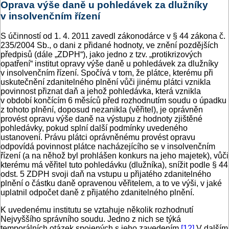
Oprava výše daně u pohledávek za dlužníky
v insolvenčním řízení
S účinností od 1. 4. 2011 zavedl zákonodárce v § 44 zákona č.
235/2004 Sb., o dani z přidané hodnoty, ve znění pozdějších
předpisů (dále „ZDPH“), jako jedno z tzv. „protikrizových
opatření“ institut opravy výše daně u pohledávek za dlužníky
v insolvenčním řízení. Spočívá v tom, že plátce, kterému při
uskutečnění zdanitelného plnění vůči jinému plátci vznikla
povinnost přiznat daň a jehož pohledávka, která vznikla
v období končícím 6 měsíců před rozhodnutím soudu o úpadku
z tohoto plnění, doposud nezanikla (věřitel), je oprávněn
provést opravu výše daně na výstupu z hodnoty zjištěné
pohledávky, pokud splní další podmínky uvedeného
ustanovení. Právu plátci oprávněnému provést opravu
odpovídá povinnost plátce nacházejícího se v insolvenčním
řízení (a na něhož byl prohlášen konkurs na jeho majetek), vůči
kterému má věřitel tuto pohledávku (dlužníka), snížit podle § 44
odst. 5 ZDPH svoji daň na vstupu u přijatého zdanitelného
plnění o částku daně opravenou věřitelem, a to ve výši, v jaké
uplatnil odpočet daně z přijatého zdanitelného plnění.
K uvedenému institutu se vztahuje několik rozhodnutí
Nejvyššího správního soudu. Jedno z nich se týká
temporálních otázek spojených s jeho zavedením.
[12]
V dalším