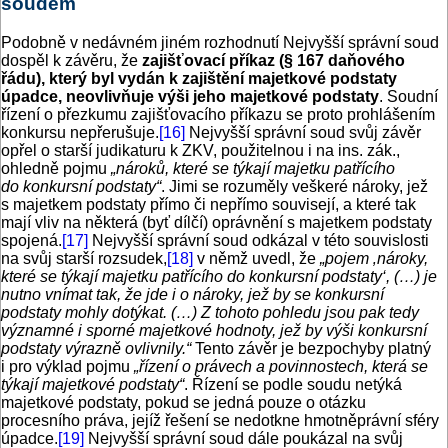
soudem
Podobně v nedávném jiném rozhodnutí Nejvyšší správní soud
dospěl k závěru, že
zajišťovací příkaz (§ 167 daňového
řádu), který byl vydán k zajištění majetkové podstaty
úpadce, neovlivňuje výši jeho majetkové podstaty
. Soudní
řízení o přezkumu zajišťovacího příkazu se proto prohlášením
konkursu nepřerušuje.
[16]
Nejvyšší správní soud svůj závěr
opřel o starší judikaturu k ZKV, použitelnou i na ins. zák.,
ohledně pojmu
„nároků, které se týkají majetku patřícího
do konkursní podstaty“
. Jimi se rozuměly veškeré nároky, jež
s majetkem podstaty přímo či nepřímo souvisejí, a které tak
mají vliv na některá (byť dílčí) oprávnění s majetkem podstaty
spojená.
[17]
Nejvyšší správní soud odkázal v této souvislosti
na svůj starší rozsudek,
[18]
v němž uvedl, že
„pojem ‚nároky,
které se týkají majetku patřícího do konkursní podstaty‘, (…) je
nutno vnímat tak, že jde i o nároky, jež by se konkursní
podstaty mohly dotýkat. (…) Z tohoto pohledu jsou pak tedy
významné i sporné majetkové hodnoty, jež by výši konkursní
podstaty výrazně ovlivnily.“
Tento závěr je bezpochyby platný
i pro výklad pojmu
„řízení o právech a povinnostech, která se
týkají majetkové podstaty“
. Řízení se podle soudu netýká
majetkové podstaty, pokud se jedná pouze o otázku
procesního práva, jejíž řešení se nedotkne hmotněprávní sféry
úpadce.
[19]
Nejvyšší správní soud dále poukázal na svůj