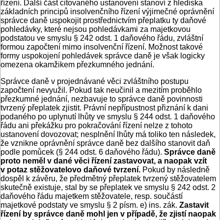
řízení. Další část citovaného ustanovení stanoví z hlediska
základních principů insolvenčního řízení výjimečné oprávnění
správce daně uspokojit prostřednictvím přeplatku ty daňové
pohledávky, které nejsou pohledávkami za majetkovou
podstatou ve smyslu § 242 odst. 1 daňového řádu, zvláštní
formou započtení mimo insolvenční řízení. Možnost takové
formy uspokojení pohledávek správce daně je však logicky
omezena okamžikem přezkumného jednání.
Správce daně v projednávané věci zvláštního postupu
započtení nevyužil. Pokud tak neučinil a mezitím proběhlo
přezkumné jednání, nezbavuje to správce daně povinnosti
tvrzený přeplatek zjistit. Právní nepřípustnost přiznání k dani
podaného po uplynutí lhůty ve smyslu § 244 odst. 1 daňového
řádu ani překážku pro pokračování řízení nelze z tohoto
ustanovení dovozovat; nesplnění lhůty má toliko ten následek,
že vznikne oprávnění správce daně bez dalšího stanovit daň
podle pomůcek (§ 244 odst. 6 daňového řádu).
Správce daně
proto neměl v dané věci řízení zastavovat, a naopak vzít
v potaz stěžovatelovo daňové tvrzení.
Pokud by následně
dospěl k závěru, že předmětný přeplatek tvrzený stěžovatelem
skutečně existuje, stal by se přeplatek ve smyslu § 242 odst. 2
daňového řádu majetkem stěžovatele, resp. součástí
majetkové podstaty ve smyslu § 2 písm. e) ins. zák.
Zastavit
řízení by správce daně mohl jen v případě, že zjistí naopak