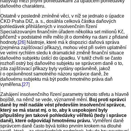
nabývají mezi jinými pohledávkami za úpadcem pohledávky
daňového charakteru.
Ostatně v posledně zmíněné věci, v níž se jednalo o úpadce
ČKD Praha DIZ, a. s., dosáhla celková částka daňových
pohledávek přihlášených v insolvenčním řízení
Specializovaným finančním úřadem několika set milionů Kč,
přičemž v podstatné míře mělo jít o doměrky na dani z přidané
hodnoty.
[26]
Nástroje, které má k dispozici daňová správa
(zejména zajišťovací příkazy), mohou vést při svém uplatnění
ve velmi rychlém sledu k dramatické změně finanční situace
daňového subjektu ústící do úpadku. V tutéž chvíli se často
rozhoří ostrý boj daňového subjektu se správcem daně o to,
zda zajišťovací příkazy byly vydány oprávněně, jakož
i o oprávněnost samotného názoru správce daně, že
daňovému subjektu má být podle hmotného práva daň
vyměřena.
[27]
Zahájení insolvenčního řízení parametry tohoto střetu a hlavně
bojiště, na němž se vede, významně mění.
Boj proti správci
daně by měl nadále vést především insolvenční správce,
který se má starat mj. o to, aby k uspokojení byly
připuštěny jen takové pohledávky věřitelů (tedy i správce
daně), které odpovídají hmotnému právu.
Vyměření daně
správcem daně často bývá toliko prvním krokem na dlouhé