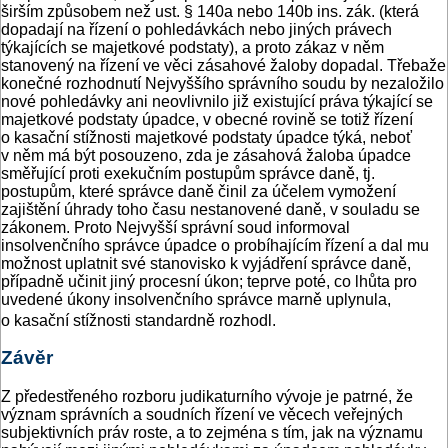
širším způsobem než ust. § 140a nebo 140b ins. zák. (která
dopadají na řízení o pohledávkách nebo jiných právech
týkajících se majetkové podstaty), a proto zákaz v něm
stanovený na řízení ve věci zásahové žaloby dopadal. Třebaže
konečné rozhodnutí Nejvyššího správního soudu by nezaložilo
nové pohledávky ani neovlivnilo již existující práva týkající se
majetkové podstaty úpadce, v obecné rovině se totiž řízení
o kasační stížnosti majetkové podstaty úpadce týká, neboť
v něm má být posouzeno, zda je zásahová žaloba úpadce
směřující proti exekučním postupům správce daně, tj.
postupům, které správce daně činil za účelem vymožení
zajištění úhrady toho času nestanovené daně, v souladu se
zákonem. Proto Nejvyšší správní soud informoval
insolvenčního správce úpadce o probíhajícím řízení a dal mu
možnost uplatnit své stanovisko k vyjádření správce daně,
případně učinit jiný procesní úkon; teprve poté, co lhůta pro
uvedené úkony insolvenčního správce marně uplynula,
o kasační stížnosti standardně rozhodl.
Závěr
Z předestřeného rozboru judikaturního vývoje je patrné, že
význam správních a soudních řízení ve věcech veřejných
subjektivních práv roste, a to zejména s tím, jak na významu