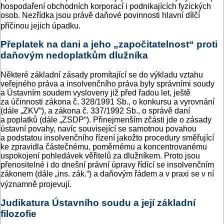
hospodaření obchodních korporací i podnikajících fyzických
osob. Nezřídka jsou právě daňové povinnosti hlavní dílčí
příčinou jejich úpadku.
Přeplatek na dani a jeho „započitatelnost“ proti
daňovým nedoplatkům dlužníka
Některé základní zásady promítající se do výkladu vztahu
veřejného práva a insolvenčního práva byly správními soudy
a Ústavním soudem vysloveny již před řadou let, ještě
za účinnosti zákona č. 328/1991 Sb., o konkursu a vyrovnání
(dále „ZKV“), a zákona č. 337/1992 Sb., o správě daní
a poplatků (dále „ZSDP“). Přinejmenším zčásti jde o zásady
ústavní povahy, navíc související se samotnou povahou
a podstatou insolvenčního řízení jakožto procedury směřující
ke zpravidla částečnému, poměrnému a koncentrovanému
uspokojení pohledávek věřitelů za dlužníkem. Proto jsou
přenositelné i do dnešní právní úpravy řídící se insolvenčním
zákonem (dále „ins. zák.“) a daňovým řádem a v praxi se v ní
významně projevují.
Judikatura Ústavního soudu a její základní
filozofie