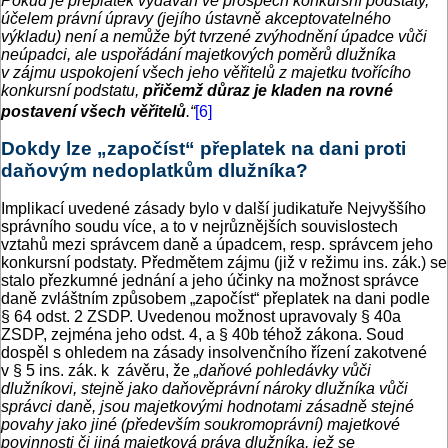
Pokud je přeplatek vydáván ve prospěch konkursní podstaty,
účelem právní úpravy (jejího ústavně akceptovatelného
výkladu) není a nemůže být tvrzené zvýhodnění úpadce vůči
neúpadci, ale uspořádání majetkových poměrů dlužníka
v zájmu uspokojení všech jeho věřitelů z majetku tvořícího
konkursní podstatu,
přičemž důraz je kladen na rovné
postavení všech věřitelů
.“
[6]
Dokdy lze „započíst“ přeplatek na dani proti
daňovým nedoplatkům dlužníka?
Implikací uvedené zásady bylo v další judikatuře Nejvyššího
správního soudu více, a to v nejrůznějších souvislostech
vztahů mezi správcem daně a úpadcem, resp. správcem jeho
konkursní podstaty. Předmětem zájmu (již v režimu ins. zák.) se
stalo přezkumné jednání a jeho účinky na možnost správce
daně zvláštním způsobem „započíst“ přeplatek na dani podle
§ 64 odst. 2 ZSDP. Uvedenou možnost upravovaly § 40a
ZSDP, zejména jeho odst. 4, a § 40b téhož zákona. Soud
dospěl s ohledem na zásady insolvenčního řízení zakotvené
v § 5 ins. zák. k závěru, že
„daňové pohledávky vůči
dlužníkovi, stejně jako daňověprávní nároky dlužníka vůči
správci daně, jsou majetkovými hodnotami zásadně stejné
povahy jako jiné (především soukromoprávní) majetkové
povinnosti či jiná majetková práva dlužníka, jež se