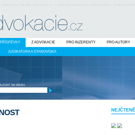
o časopisu české advokacie • oficiální stránky odborného právnick
PŘÍSPĚVKY
Z ADVOKACIE
PRO INZERENTY
PRO AUTORY
JUDIKATURA A STANOVISKA
HLEDAT NA WEBU
NEJČTENĚ
NNOST