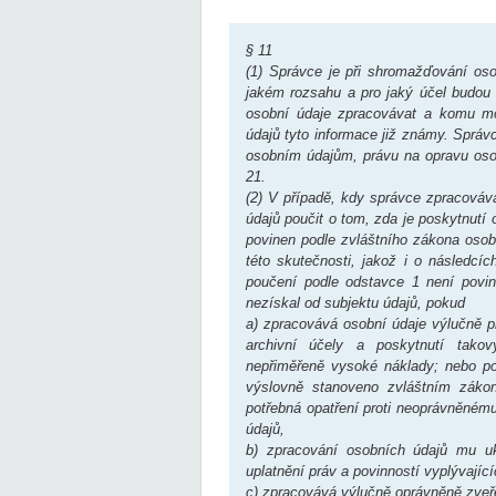
§ 11
(1) Správce je při shromažďování oso
jakém rozsahu a pro jaký účel budou
osobní údaje zpracovávat a komu moh
údajů tyto informace již známy. Správ
osobním údajům, právu na opravu osob
21.
(2) V případě, kdy správce zpracováv
údajů poučit o tom, zda je poskytnutí 
povinen podle zvláštního zákona osobn
této skutečnosti, jakož i o následcíc
poučení podle odstavce 1 není povin
nezískal od subjektu údajů, pokud
a) zpracovává osobní údaje výlučně pr
archivní účely a poskytnutí tako
nepřiměřeně vysoké náklady; nebo po
výslovně stanoveno zvláštním zákon
potřebná opatření proti neoprávněném
údajů,
b) zpracování osobních údajů mu uk
uplatnění práv a povinností vyplývajíc
c) zpracovává výlučně oprávněně zveř