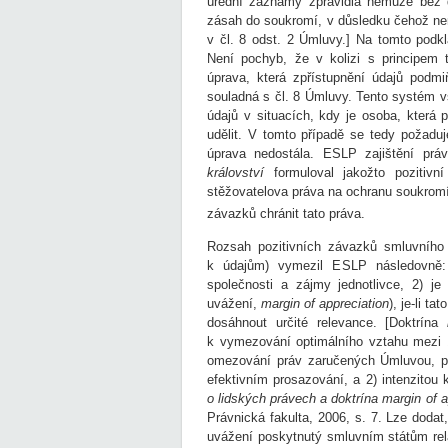
úřední záznamy zpravidla nemůže bez d
zásah do soukromí, v důsledku čehož ne
v čl. 8 odst. 2 Úmluvy.] Na tomto podk
Není pochyb, že v kolizi s principem t
úprava, která zpřístupnění údajů podm
souladná s čl. 8 Úmluvy. Tento systém 
údajů v situacích, kdy je osoba, která
udělit. V tomto případě se tedy požad
úprava nedostála. ESLP zajištění pr
království
formuloval jakožto poziti
stěžovatelova práva na ochranu soukromí 
závazků chránit tato práva.
Rozsah pozitivních závazků smluvního s
k údajům) vymezil ESLP následovně:
společnosti a zájmy jednotlivce, 2) j
uvážení,
margin of appreciation
), je-li t
dosáhnout určité relevance. [Doktrína
k vymezování optimálního vztahu mezi 1) 
omezování práv zaručených Úmluvou, popř
efektivním prosazování, a 2) intenzitou 
o lidských právech a doktrína margin of a
Právnická fakulta, 2006, s. 7. Lze dodat
uvážení poskytnutý smluvním státům rela