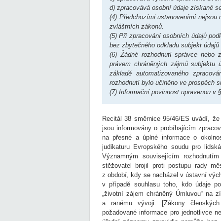
d) zpracovává osobní údaje získané s
(4) Předchozími ustanoveními nejsou 
zvláštních zákonů.
(5) Při zpracování osobních údajů podl
bez zbytečného odkladu subjekt údajů 
(6) Žádné rozhodnutí správce nebo z
právem chráněných zájmů subjektu úd
základě automatizovaného zpracová
rozhodnutí bylo učiněno ve prospěch s
(7) Informační povinnost upravenou v §
Recitál 38 směrnice 95/46/ES uvádí, že 
jsou informovány o probíhajícím zpracov
na přesné a úplné informace o okolnos
judikaturu Evropského soudu pro lidsk
Významným souvisejícím rozhodnutí
stěžovatel brojil proti postupu rady 
z období, kdy se nacházel v ústavní vých
v případě souhlasu toho, kdo údaje po
„životní zájem chráněný Úmluvou“ na z
a ranému vývoji. [Zákony členských
požadované informace pro jednotlivce ne