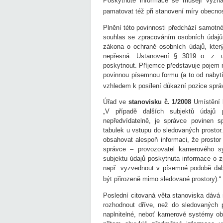
Poskytnuté informace se musejí vyznač
pamatovat též při stanovení míry obecno
Plnění této povinnosti předchází samotn
souhlas se zpracováním osobních údajů 
zákona o ochraně osobních údajů, kter
nepřesná. Ustanovení § 3019 o. z. up
poskytnout. Příjemce představuje pojem 
povinnou písemnou formu (a to od nabytí 
vzhledem k posílení důkazní pozice sprá
Úřad ve
stanovisku č. 1/2008
Umístění 
„V případě dalších subjektů údajů p
nepředvídatelně, je správce povinen s
tabulek u vstupu do sledovaných prostor.
obsahovat alespoň informaci, že prost
správce – provozovatel kamerového s
subjektu údajů poskytnuta informace o
např. vyzvednout v písemné podobě da
být přirozeně mimo sledované prostory).“
Poslední citovaná věta stanoviska dává
rozhodnout dříve, než do sledovaných p
naplnitelné, neboť kamerové systémy obv