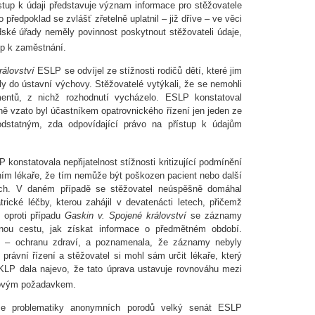
ístup k údaji představuje význam informace pro stěžovatele
 předpoklad se zvlášť zřetelně uplatnil – již dříve – ve věci
ské úřady neměly povinnost poskytnout stěžovateli údaje,
up k zaměstnání.
rálovství
ESLP se odvíjel ze stížnosti rodičů dětí, které jim
ily do ústavní výchovy. Stěžovatelé vytýkali, že se nemohli
ntů, z nichž rozhodnutí vycházelo. ESLP konstatoval
lně vzato byl účastníkem opatrovnického řízení jen jeden ze
odstatným, zda odpovídající právo na přístup k údajům
konstatovala nepřijatelnost stížnosti kritizující podmínění
ím lékaře, že tím nemůže být poškozen pacient nebo další
ch. V daném případě se stěžovatel neúspěšně domáhal
rické léčby, kterou zahájil v devatenácti letech, přičemž
e oproti případu
Gaskin v. Spojené království
se záznamy
inou cestu, jak získat informace o předmětném období.
 cíl – ochranu zdraví, a poznamenala, že záznamy nebyly
rávní řízení a stěžovatel si mohl sám určit lékaře, který
KLP dala najevo, že tato úprava ustavuje rovnováhu mezi
lovým požadavkem.
se problematiky anonymních porodů velký senát ESLP