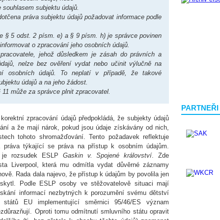
e souhlasem subjektu údajů.
dotčena práva subjektu údajů požadovat informace podle
e § 5 odst. 2 písm. e) a § 9 písm. h) je správce povinen
informovat o zpracování jeho osobních údajů.
pracovatele, jehož důsledkem je zásah do právních a
ajů, nelze bez ověření vydat nebo učinit výlučně na
ní osobních údajů. To neplatí v případě, že takové
ubjektu údajů a na jeho žádost.
 11 může za správce plnit zpracovatel.
PARTNEŘI
korektní zpracování údajů předpokládá, že subjekty údajů
ání a že mají nárok, pokud jsou údaje získávány od nich,
tech tohoto shromažďování. Tento požadavek reflektuje
á práva týkající se práva na přístup k osobním údajům.
m je rozsudek ESLP
Gaskin v. Spojené království
. Zde
města Liverpool, která mu odmítla vydat důvěrné záznamy
ově. Rada dala najevo, že přístup k údajům by povolila jen
skytl. Podle ESLP osoby ve stěžovatelově situaci mají
ískání informací nezbytných k porozumění svému dětství
 států EU implementující směrnici 95/46/ES význam
zdůrazňují. Oproti tomu odmítnutí smluvního státu opravit