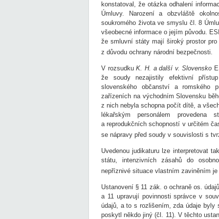
konstatoval, že otázka odhalení informac
Úmluvy. Narození a obzvláště okolnost
soukromého života ve smyslu čl. 8 Úmlu
všeobecné informace o jejím původu. E
že smluvní státy mají široký prostor pr
z důvodu ochrany národní bezpečnosti.
V rozsudku
K. H. a další v. Slovensko
ES
že soudy nezajistily efektivní přís
slovenského občanství a romského pů
zařízeních na východním Slovensku běh
z nich nebyla schopna počít dítě, a všec
lékařským personálem provedena ste
a reprodukčních schopností v určitém č
se nápravy před soudy v souvislosti s tv
Uvedenou judikaturu lze interpretovat ta
státu, intenzivních zásahů do osobno
nepříznivé situace vlastním zaviněním je
Ustanovení § 11 zák. o ochraně os. údajů
a 11 upravují povinnosti správce v souv
údajů, a to s rozlišením, zda údaje byl
poskytl někdo jiný (čl. 11). V těchto ust