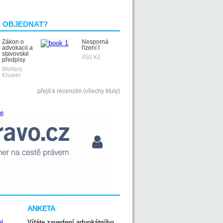
I OBJEDNAT?
Zákon o
Nesporná
advokacii a
řízení I
stavovské
450 Kč
předpisy
Wolters
Kluwer
přejít k recenzím (všechy tituly)
ANKETA
Vítáte zavedení advokátního