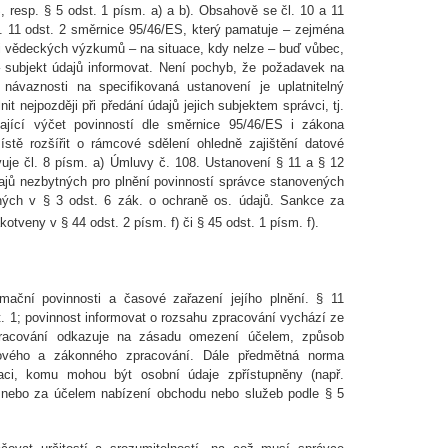
, resp. § 5 odst. 1 písm. a) a b). Obsahově se čl. 10 a 11
čl. 11 odst. 2 směrnice 95/46/ES, který pamatuje – zejména
 či vědeckých výzkumů – na situace, kdy nelze – buď vůbec,
 subjekt údajů informovat. Není pochyb, že požadavek na
 návaznosti na specifikovaná ustanovení je uplatnitelný
it nejpozději při předání údajů jejich subjektem správci, tj.
ající výčet povinností dle směrnice 95/46/ES i zákona
stě rozšířit o rámcové sdělení ohledně zajištění datové
uje čl. 8 písm. a) Úmluvy č. 108. Ustanovení § 11 a § 12
ajů nezbytných pro plnění povinností správce stanovených
ých v § 3 odst. 6 zák. o ochraně os. údajů. Sankce za
kotveny v § 44 odst. 2 písm. f) či § 45 odst. 1 písm. f).
mační povinnosti a časové zařazení jejího plnění. § 11
. 1; povinnost informovat o rozsahu zpracování vychází ze
zpracování odkazuje na zásadu omezení účelem, způsob
ového a zákonného zpracování. Dále předmětná norma
maci, komu mohou být osobní údaje zpřístupněny (např.
i nebo za účelem nabízení obchodu nebo služeb podle § 5