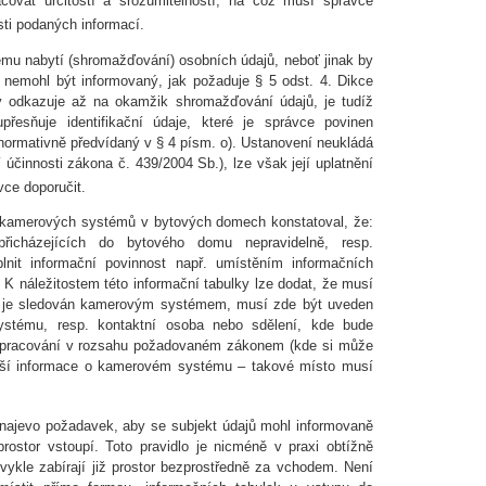
ovat určitostí a srozumitelností, na což musí správce
sti podaných informací.
ému nabytí (shromažďování) osobních údajů, neboť jinak by
nemohl být informovaný, jak požaduje § 5 odst. 4. Dikce
ý odkazuje až na okamžik shromažďování údajů, je tudíž
řesňuje identifikační údaje, které je správce povinen
normativně předvídaný v § 4 písm. o). Ustanovení neukládá
účinnosti zákona č. 439/2004 Sb.), lze však její uplatnění
vce doporučit.
kamerových systémů v bytových domech konstatoval, že:
řicházejících do bytového domu nepravidelně, resp.
plnit informační povinnost např. umístěním informačních
 K náležitostem této informační tabulky lze dodat, že musí
or je sledován kamerovým systémem, musí zde být uveden
ystému, resp. kontaktní osoba nebo sdělení, kde bude
 zpracování v rozsahu požadovaném zákonem (kde si může
lší informace o kamerovém systému – takové místo musí
 najevo požadavek, aby se subjekt údajů mohl informovaně
rostor vstoupí. Toto pravidlo je nicméně v praxi obtížně
ykle zabírají již prostor bezprostředně za vchodem. Není