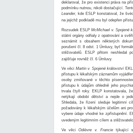
deklaroval, že pro existenci práva na př
podmínku nutnou, nikoli dostačující. Tento
Leander
, kde ESLP konstatoval, že švéd
na jejichž podkladě mu byl odepřen příst
Rozsudek ESLP
McMichael v. Spojené k
státní orgány odňaly z opatrování a svěř
seznámit s obsahem některých dokume
porušení čl. 8 odst. 1 Úmluvy, byť formá
stěžovatelů. ESLP přitom neshledal p
zajišťuje rovněž čl. 6 Úmluvy.
Ve věci
Martin v. Spojené království
EKLP 
přístupu k lékařským záznamům vyjádřen
osoby zmiňované v těchto písemnoste
přístupu k údajům ohledně jeho psychiat
trvala čtyři roky. EKLP konstatovala, ž
netýkají období dětství a nejde o jed
Shledala, že řízení sleduje legitimní
požadovány k lékařským účelům ani pro p
vybere údaje vhodné ke zpřístupnění. E
uvedeným legitimním cílem a stěžovate
Ve věci
Odièvre v. Francie
týkající 