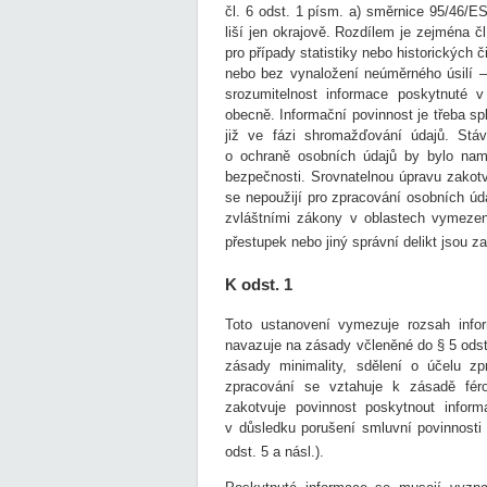
čl. 6 odst. 1 písm. a) směrnice 95/46/ES
liší jen okrajově. Rozdílem je zejména 
pro případy statistiky nebo historických
nebo bez vynaložení neúměrného úsilí –
srozumitelnost informace poskytnuté v
obecně. Informační povinnost je třeba spln
již ve fázi shromažďování údajů. Stáv
o ochraně osobních údajů by bylo namí
bezpečnosti. Srovnatelnou úpravu zakotv
se nepoužijí pro zpracování osobních úd
zvláštními zákony v oblastech vymezen
přestupek nebo jiný správní delikt jsou za
K odst. 1
Toto ustanovení vymezuje rozsah infor
navazuje na zásady včleněné do § 5 odst
zásady minimality, sdělení o účelu 
zpracování se vztahuje k zásadě fér
zakotvuje povinnost poskytnout infor
v důsledku porušení smluvní povinnost
odst. 5 a násl.).