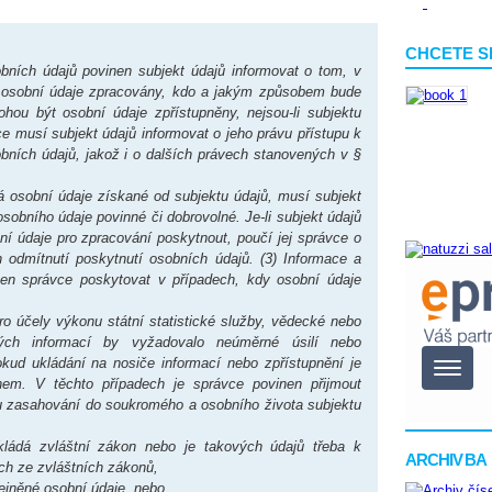
CHCETE S
bních údajů povinen subjekt údajů informovat o tom, v
 osobní údaje zpracovány, kdo a jakým způsobem bude
ou být osobní údaje zpřístupněny, nejsou-li subjektu
ce musí subjekt údajů informovat o jeho právu přístupu k
ních údajů, jakož i o dalších právech stanovených v §
á osobní údaje získané od subjektu údajů, musí subjekt
osobního údaje povinné či dobrovolné. Je-li subjekt údajů
í údaje pro zpracování poskytnout, poučí jej správce o
h odmítnutí poskytnutí osobních údajů. (3) Informace a
en správce poskytovat v případech, kdy osobní údaje
o účely výkonu státní statistické služby, vědecké nebo
vých informací by vyžadovalo neúměrné úsilí nebo
kud ukládání na nosiče informací nebo zpřístupnění je
em. V těchto případech je správce povinen přijmout
u zasahování do soukromého a osobního života subjektu
ládá zvláštní zákon nebo je takových údajů třeba k
ARCHIV BA
ích ze zvláštních zákonů,
ejněné osobní údaje, nebo