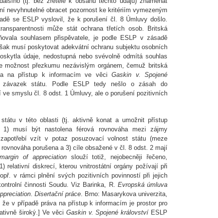
alšího (tj. bez zřetele k obsahu těchto údajů) znamenat
ní nevyhnutelné obracet pozornost ke kritériím vymezeným
ladě se ESLP vyslovil, že k porušení čl. 8 Úmluvy došlo.
ransparentnosti může stát ochrana třetích osob. Britská
iňovala souhlasem přispěvatele, je podle ESLP v zásadě
však musí poskytovat adekvátní ochranu subjektu osobních
 poskytla údaje, nedostupná nebo svévolně odmítá souhlas
uje možnost přezkumu nezávislým orgánem, čemuž britská
áva na přístup k informacím ve věci
Gaskin v. Spojené
vní závazek státu. Podle ESLP tedy nešlo o zásah do
ve smyslu čl. 8 odst. 1 Úmluvy, ale o porušení pozitivních
tátu v této oblasti (tj. aktivně konat a umožnit přístup
 1) musí být nastolena férová rovnováha mezi zájmy
e zapotřebí vzít v potaz posuzovací volnost státu (meze
ato rovnováha porušena a 3) cíle obsažené v čl. 8 odst. 2 mají
margin of appreciation
slouží totiž, nejobecněji řečeno,
relativní diskrecí, kterou vnitrostátní orgány požívají při
. v rámci plnění svých pozitivních povinností při jejich
kontrolní činnosti Soudu. Viz Barinka, R.
Evropská úmluva
ppreciation
.
Disertační práce
. Brno: Masarykova univerzita,
, že v případě práva na přístup k informacím je prostor pro
tivně široký.] Ve věci
Gaskin v. Spojené království
ESLP