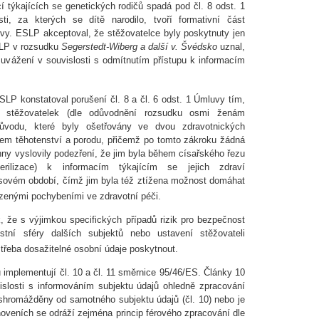
í týkajících se genetických rodičů spadá pod čl. 8 odst. 1
i, za kterých se dítě narodilo, tvoří formativní část
vy. ESLP akceptoval, že stěžovatelce byly poskytnuty jen
SLP v rozsudku
Segerstedt-Wiberg a další v. Švédsko
uznal,
o uvážení v souvislosti s odmítnutím přístupu k informacím
LP konstatoval porušení čl. 8 a čl. 6 odst. 1 Úmluvy tím,
tup stěžovatelek (dle odůvodnění rozsudku osmi ženám
vodu, které byly ošetřovány ve dvou zdravotnických
em těhotenství a porodu, přičemž po tomto zákroku žádná
hny vyslovily podezření, že jim byla během císařského řezu
rilizace) k informacím týkajícím se jejich zdraví
asovém období, čímž jim byla též ztížena možnost domáhat
rzenými pochybeními ve zdravotní péči.
k, že s výjimkou specifických případů rizik pro bezpečnost
stní sféry dalších subjektů nebo ustavení stěžovateli
 třeba dosažitelné osobní údaje poskytnout.
 implementují čl. 10 a čl. 11 směrnice 95/46/ES. Články 10
islosti s informováním subjektu údajů ohledně zpracování
y shromážděny od samotného subjektu údajů (čl. 10) nebo je
anoveních se odráží zejména princip férového zpracování dle