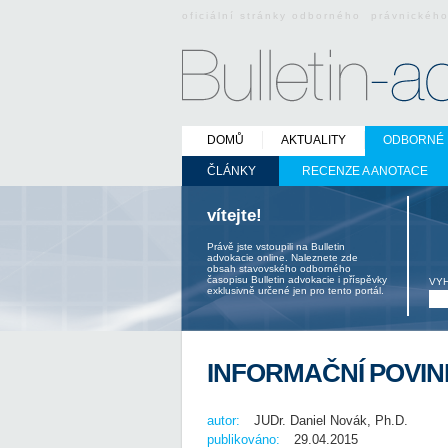
oficiální stránky odborného právnickéh
DOMŮ
AKTUALITY
ODBORNÉ 
ČLÁNKY
RECENZE A ANOTACE
vítejte!
Právě jste vstoupili na Bulletin
advokacie online. Naleznete zde
obsah stavovského odborného
časopisu Bulletin advokacie i příspěvky
VY
exklusivně určené jen pro tento portál.
INFORMAČNÍ POVI
autor:
JUDr. Daniel Novák, Ph.D.
publikováno:
29.04.2015