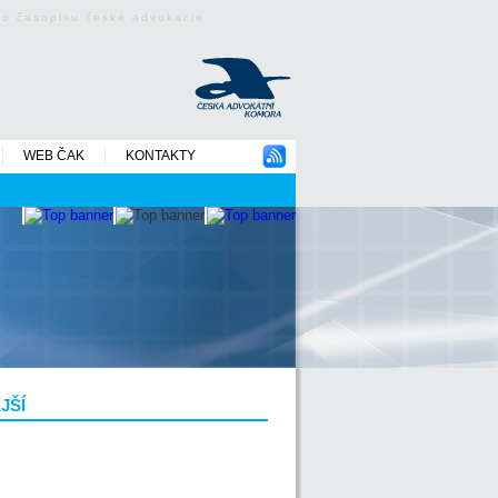
ého časopisu české advokacie
WEB ČAK
KONTAKTY
JŠÍ