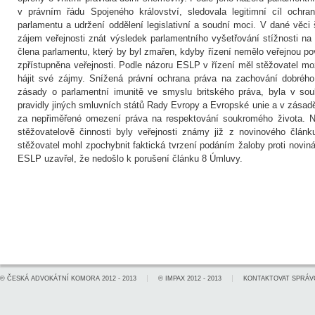
v právním řádu Spojeného království, sledovala legitimní cíl ochr
parlamentu a udržení oddělení legislativní a soudní moci. V dané věci 
zájem veřejnosti znát výsledek parlamentního vyšetřování stížnosti na
člena parlamentu, který by byl zmařen, kdyby řízení nemělo veřejnou p
zpřístupněna veřejnosti. Podle názoru ESLP v řízení měl stěžovatel mo
hájit své zájmy. Snížená právní ochrana práva na zachování dobrého
zásady o parlamentní imunitě ve smyslu britského práva, byla v so
pravidly jiných smluvních států Rady Evropy a Evropské unie a v zásad
za nepřiměřené omezení práva na respektování soukromého života. N
stěžovatelově činnosti byly veřejnosti známy již z novinového článk
stěžovatel mohl zpochybnit faktická tvrzení podáním žaloby proti novin
ESLP uzavřel, že nedošlo k porušení článku 8 Úmluvy.
©
ČESKÁ ADVOKÁTNÍ KOMORA
2012 - 2013
©
IMPAX
2012 - 2013
KONTAKTOVAT SPRÁV