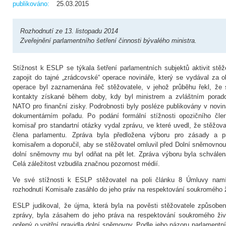
publikováno:
25.03.2015
Rozhodnutí ze 13. listopadu 2014
Zveřejnění parlamentního šetření činnosti bývalého ministra.
Stížnost k ESLP se týkala šetření parlamentních subjektů aktivit stěž
zapojit do tajné „zrádcovské“ operace novináře, který se vydával za
operace byl zaznamenána řeč stěžovatele, v jehož průběhu řekl, že 
kontakty získané během doby, kdy byl ministrem a zvláštním porad
NATO pro finanční zisky. Podrobnosti byly posléze publikovány v novi
dokumentárním pořadu. Po podání formální stížnosti opozičního čle
komisař pro standartní otázky vydal zprávu, ve které uvedl, že stěžova
člena parlamentu. Zpráva byla předložena výboru pro zásady a priv
komisařem a doporučil, aby se stěžovatel omluvil před Dolní sněmovnou
dolní sněmovny mu byl odňat na pět let. Zpráva výboru byla schválen
Celá záležitost vzbudila značnou pozornost médií.
Ve své stížnosti k ESLP stěžovatel na poli článku 8 Úmluvy namít
rozhodnutí Komisaře zasáhlo do jeho práv na respektování soukromého ž
ESLP judikoval, že újma, která byla na pověsti stěžovatele způsob
zprávy, byla zásahem do jeho práva na respektování soukromého živ
opřený o vnitřní pravidla dolní sněmovny. Podle jeho názoru parlamentní