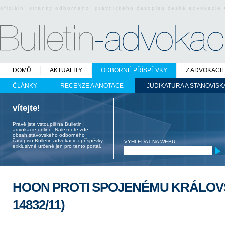
oficiální stránky odborného právnického časopisu české advokacie
DOMŮ
AKTUALITY
ODBORNÉ PŘÍSPĚVKY
Z ADVOKACI
ČLÁNKY
RECENZE A ANOTACE
JUDIKATURA A STANOVISK
vítejte!
Právě jste vstoupili na Bulletin
advokacie online. Naleznete zde
obsah stavovského odborného
časopisu Bulletin advokacie i příspěvky
VYHLEDAT NA WEBU
exklusivně určené jen pro tento portál.
HOON PROTI SPOJENÉMU KRÁLOVST
14832/11)