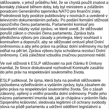
stěžovatele, v jehož průběhu řekl, že se chystá použít znalost a
kontakty získané během doby, kdy byl ministrem a zvláštním
poradcem Generálního tajemníka NATO pro finanční zisky.
Podrobnosti byly posléze publikovány v novinách a uvedené v
televizním dokumentárním pořadu. Po podání formální stížnosti
opozičního členu parlamentu, Parlamentní komisař pro
standartní otázky vydal zprávu, ve které uvedl, že stěžovatel
porušil zákon o chování člena parlamentu. Zpráva byla
předložena výboru pro zásady a privilegia, který souhlasil s
komisařem a doporučil, aby se stěžovatel omluvil před Dolní
sněmovnou a aby jeho právo na průkaz dolní sněmovny mu byl
odňat na pět let. Zpráva výboru byla schválena rezolucí Dolní
sněmovny. Celá záležitost vzbudila značnou pozornost médií.
Ve své stížnosti k ESLP stěžovatel na poli článku 8 Úmluvy
namítal, že široce diskutované rozhodnutí Komisaře zasáhlo
do jeho práv na respektování soukromého života.
ESLP judikoval, že újma, která byla na pověsti stěžovatele
způsobena vyšetřováním a vydáním zprávy, byla zásahem do
jeho práva na respektování soukromého života. Šlo o zásah
zákonný, opřený o vnitřní pravidla dolní sněmovny. Podle jeho
názoru parlamentní imunita tak, jak je chápána v právním řádu
Spojeného království, sledovala legitimní cíl ochrany svobody
slova na půdě parlamentu a udržení oddělení legislativní a