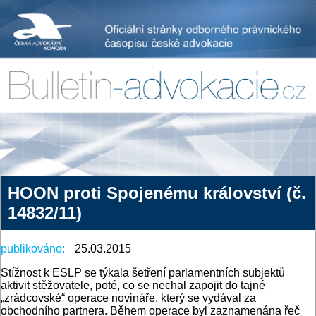
HOON proti Spojenému království (č.
14832/11)
publikováno:
25.03.2015
Stížnost k ESLP se týkala šetření parlamentních subjektů
aktivit stěžovatele, poté, co se nechal zapojit do tajné
„zrádcovské“ operace novináře, který se vydával za
obchodního partnera. Během operace byl zaznamenána řeč