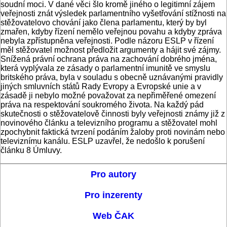
soudní moci. V dané věci šlo kromě jiného o legitimní zájem
veřejnosti znát výsledek parlamentního vyšetřování stížnosti na
stěžovatelovo chování jako člena parlamentu, který by byl
zmařen, kdyby řízení nemělo veřejnou povahu a kdyby zpráva
nebyla zpřístupněna veřejnosti. Podle názoru ESLP v řízení
měl stěžovatel možnost předložit argumenty a hájit své zájmy.
Snížená právní ochrana práva na zachování dobrého jména,
která vyplývala ze zásady o parlamentní imunitě ve smyslu
britského práva, byla v souladu s obecně uznávanými pravidly
jiných smluvních států Rady Evropy a Evropské unie a v
zásadě ji nebylo možné považovat za nepřiměřené omezení
práva na respektování soukromého života. Na každý pád
skutečnosti o stěžovatelově činnosti byly veřejnosti známy již z
novinového článku a televizního programu a stěžovatel mohl
zpochybnit faktická tvrzení podáním žaloby proti novinám nebo
televiznímu kanálu. ESLP uzavřel, že nedošlo k porušení
článku 8 Úmluvy.
Pro autory
Pro inzerenty
Web ČAK