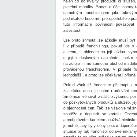
nejen co do kvality produktů či služeb,
platební morálky. Smysl a účel normy t
samotným franchisingem jako takovým 
podnikatele bude mít pro spotřebitele pr
tuto informační povinnost považovat
záležitost.
Lze proto shrnout, že ačkoliv musí být 
i v případě franchisingu, pokud jde o 
a cenu, s ohledem na její nízkou vypo
s jejím doslovným naplněním, nelze n
na zdroje mimo samotné obchodní sdělen
prováděnou franchisorem. V případě fr
jednodušší, a proto lze očekávat i přísně
Pokud však již franchisor přistoupí k 
za určitou cenu, je nutné i určování ce
Směrnice věnovat zvlášť zvýšenou pozor
do poskytovaných produktů a služeb, jeji
o sjednocení cen. Tak lze však velmi s
soutěže a dopustit se kartelu. Obecně
a protiprávním kartelem používá hledisk
je nutné, aby byly ceny pouze doporučen
situace by tak franchisor do své reklam