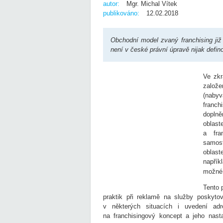
autor:
Mgr. Michal Vítek
publikováno:
12.02.2018
Obchodní model zvaný franchising již
není v české právní úpravě nijak defino
Ve zkr
založe
(naby
franch
dopln
oblas
a fra
samost
oblast
napřík
možné 
Tento 
praktik při reklamě na služby poskyt
v některých situacích i uvedení ad
na franchisingový koncept a jeho nast