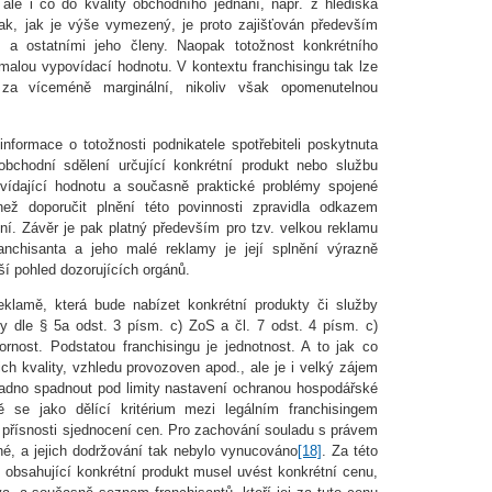
 ale i co do kvality obchodního jednání, např. z hlediska
ak, jak je výše vymezený, je proto zajišťován především
a ostatními jeho členy. Naopak totožnost konkrétního
amalou vypovídací hodnotu. V kontextu franchisingu tak lze
 za víceméně marginální, nikoliv však opomenutelnou
informace o totožnosti podnikatele spotřebiteli poskytnuta
obchodní sdělení určující konkrétní produkt nebo službu
vídající hodnotu a současně praktické problémy spojené
ež doporučit plnění této povinnosti zpravidla odkazem
í. Závěr je pak platný především pro tzv. velkou reklamu
anchisanta a jeho malé reklamy je její splnění výrazně
jší pohled dozorujících orgánů.
reklamě, která bude nabízet konkrétní produkty či služby
ny dle § 5a odst. 3 písm. c) ZoS a čl. 7 odst. 4 písm. c)
nost. Podstatou franchisingu je jednotnost. A to jak co
ch kvality, vzhledu provozoven apod., ale je i velký zájem
nadno spadnout pod limity nastavení ochranou hospodářské
 se jako dělící kritérium mezi legálním franchisingem
o přísnosti sjednocení cen. Pro zachování souladu s právem
é, a jejich dodržování tak nebylo vynucováno
[18]
. Za této
y obsahující konkrétní produkt musel uvést konkrétní cenu,