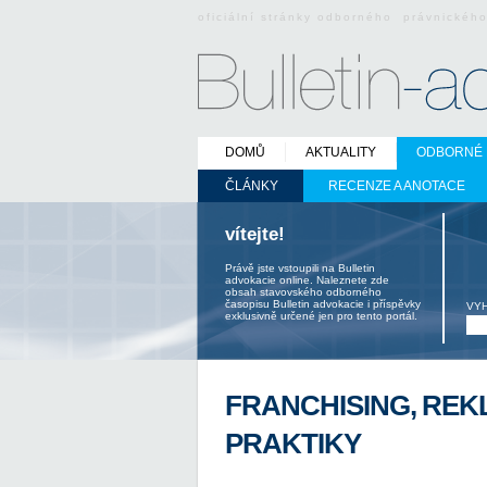
oficiální stránky odborného právnickéh
DOMŮ
AKTUALITY
ODBORNÉ 
ČLÁNKY
RECENZE A ANOTACE
vítejte!
Právě jste vstoupili na Bulletin
advokacie online. Naleznete zde
obsah stavovského odborného
časopisu Bulletin advokacie i příspěvky
VY
exklusivně určené jen pro tento portál.
FRANCHISING, REK
PRAKTIKY