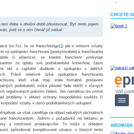
CHCETE S
 není třeba v dnešní době přestavovat. Byť tento pojem
ván, jistě se s ním čtenář již setkal.
atce lze říci, že ve franschisingu
[1]
jde o smluvní vztahy
né na spolupráci franchisora (poskytovatele) a franchisanta
vatele či příjemce), ve kterém franchisor poskytuje
isantovi za úplatu své podnikatelské know-how, často
ěné též o zajištění dodávek a spolupráci v dalších
tech. Právě relativně úzká spolupráce franchisanta
nchisora, kteří však mají stále formálně postavení
atných podnikatelů, může působit řadu obtíží v různých
ech regulovaných právním řádem. Jen namátkou lze zmínit
lad problémy v oblasti ochrany hospodářské soutěže či
korporátní vztahy v rámci podnikatelských uskupení.
příspěvek se však zaměřuje na oblast nekalých obchodních
ované franchisantem. Jedním z požadavků na reklamu je
resy a totožnosti prodávajícího. To může s ohledem
ARCHIV BA
avení způsobovat komplikované situace, o kterých tento