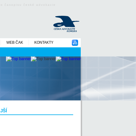
ého časopisu české advokacie
WEB ČAK
KONTAKTY
JŠÍ