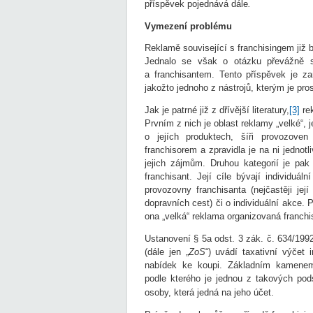
příspěvek pojednává dále
.
Vymezení problému
Reklamě související s franchisingem již 
Jednalo se však o otázku převážně s
a franchisantem. Tento příspěvek je z
jakožto jednoho z nástrojů, kterým je pr
Jak je patrné již z dřívější literatury,
[3]
rek
Prvním z nich je oblast reklamy „velké“, 
o jejích produktech, šíři provozove
franchisorem a zpravidla je na ni jednotl
jejich zájmům. Druhou kategorií je pak 
franchisant. Její cíle bývají individuál
provozovny franchisanta (nejčastěji jej
dopravních cest) či o individuální akce.
ona „velká“ reklama organizovaná franchi
Ustanovení § 5a odst. 3 zák. č. 634/1992
(dále jen „
ZoS
“) uvádí taxativní výčet
nabídek ke koupi. Základním kamenem
podle kterého je jednou z takových pod
osoby, která jedná na jeho účet.