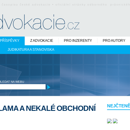
o časopisu české advokacie • oficiální stránky odborného právnick
PŘÍSPĚVKY
Z ADVOKACIE
PRO INZERENTY
PRO AUTORY
JUDIKATURA A STANOVISKA
HLEDAT NA WEBU
NEJČTENĚ
LAMA A NEKALÉ OBCHODNÍ