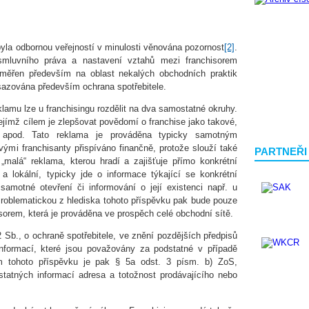
byla odbornou veřejností v minulosti věnována pozornost
[2]
.
mluvního práva a nastavení vztahů mezi franchisorem
aměřen především na oblast nekalých obchodních praktik
osazována především ochrana spotřebitele.
lamu lze u franchisingu rozdělit na dva samostatné okruhy.
jejímž cílem je zlepšovat povědomí o franchise jako takové,
n apod. Tato reklama je prováděna typicky samotným
ivými franchisanty přispíváno finančně, protože slouží také
PARTNEŘI
„malá“ reklama, kterou hradí a zajišťuje přímo konkrétní
ní a lokální, typicky jde o informace týkající se konkrétní
í samotné otevření či informování o její existenci např. u
 Problematickou z hlediska tohoto příspěvku pak bude pouze
sorem, která je prováděna ve prospěch celé obchodní sítě.
 Sb., o ochraně spotřebitele, ve znění pozdějších předpisů
 informací, které jsou považovány za podstatné v případě
 tohoto příspěvku je pak § 5a odst. 3 písm. b) ZoS,
statných informací adresa a totožnost prodávajícího nebo