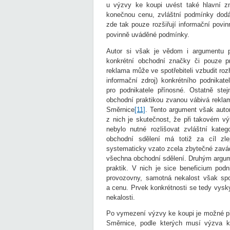
u výzvy ke koupi uvést také hlavní zn
konečnou cenu, zvláštní podmínky dodán
zde tak pouze rozšiřují informační povi
povinně uváděné podmínky.
Autor si však je vědom i argumentu p
konkrétní obchodní značky či pouze 
reklama může ve spotřebiteli vzbudit roz
informační zdroj) konkrétního podnikat
pro podnikatele přínosné. Ostatně st
obchodní praktikou zvanou vábivá reklam
Směrnice
[11]
. Tento argument však auto
z nich je skutečnost, že při takovém vý
nebylo nutné rozlišovat zvláštní kate
obchodní sdělení má totiž za cíl zl
systematicky vzato zcela zbytečné zavád
všechna obchodní sdělení. Druhým argum
praktik. V nich je sice beneficium podn
provozovny, samotná nekalost však spo
a cenu. Prvek konkrétnosti se tedy vysky
nekalosti.
Po vymezení výzvy ke koupi je možné pře
Směrnice, podle kterých musí výzva k