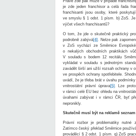
Právě zde pak může v případě franchisin
je zde jeden franchisor a celá řada fr
franchisanti jsou osoby, které poskytuj
ve smyslu § 1 odst. 1 písm. b) ZoS. Je 
výčet všech franchisantů?
O tom, že jde o skutečně praktický pro
podrobně zabývá
[4]
. Nelze pak zapomeno
v ZoS vychází ze Směrnice Evropské
o nekalých obchodních praktikách vůči
V souladu s bodem 12 recitálu Směrni
vykládat v souladu s jednotným standa
zavádět širší ani užší rozsah ochrany v ob
ve prospěch ochrany spotřebitele. Shodn
uvádí, že je třeba brát v úvahu podmínk
vnitrostátní právní úprava
[5]
. Lze prot
v rámci celé EU bez ohledu na vnitrostát
úvahami zabývat i v rámci ČR, byť př
nepronikly.
Skutečně musí být na reklamě seznam 
Právní rozbor je problematiky nutné 
Zatímco český překlad Směrnice používá
prováděcí § 2 odst. 1 písm. q) ZoS pra