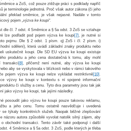
 Směrnice a ZoS, což pouze ztěžuje práci s podklady napříč
sů je terminologie jednotná. Proč však autor zákona (či jeho
ciální překlad směrnice, je však nejasné. Nadále v tomto
nicový pojem
„výzva ke koupi“.
 dle čl. 7 odst. 4 Směrnice a § 5a odst. 3 ZoS se vztahuje
eré lze podřadit pod pojem výzva ke koupi
[7]
, je nutné si
to pojmu. Dle § 2 odst. 1 písm. q) ZoS i čl. 2 písm. i)
hodní sdělení), která uvádí základní znaky produktu nebo
eli uskutečnit koupi. Dle SD EU výzva ke koupi existuje
vaného produktu a jeho cena dostatečná k tomu, aby mohl
í transakci
[8]
, přičemž není nutné, aby výzva ke koupi
 nebo aby se vyskytovala v blízkosti nebo v rámci takového
e pojem výzva ke koupi nelze vykládat restriktivně
[10]
.
ice výzvy ke koupi v kontextu s ní spojené informační
 produktu či služby a cenu. Tyto dva parametry jsou tak jak
í jako výzvy ke koupi, tak jejími následky.
é posoudit jako výzvu ke koupi pouze takovou reklamu,
lužbu a jeho cenu. Tomu ostatně nasvědčuje i uvedená
y se týkaly konkrétních služeb. Naopak běžné zlepšování
e názoru autora způsobilé vyvolat natolik silný zájem, aby
í o obchodní transakci. Tento závěr také podporují i další
odst. 4 Směrnice a § 5a odst. 3 ZoS, podle kterých je třeba