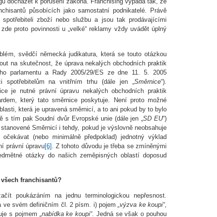
gu docházet k porušení zákona. Franchising vypadá tak, že
anchisantů působících jako samostatní podnikatelé. Právě
í spotřebiteli zboží nebo službu a jsou tak prodávajícími
zde proto povinnosti u „velké“ reklamy vždy uvádět úplný
blém, svědčí německá judikatura, která se touto otázkou
ut na skutečnost, že úprava nekalých obchodních praktik
ho parlamentu a Rady 2005/29/ES ze dne 11. 5. 2005
 spotřebitelům na vnitřním trhu (dále jen „
Směrnice
“).
ce je nutné právní úpravu nekalých obchodních praktik
rdem, který tato směrnice poskytuje. Není proto možné
lasti, která je upravená směrnicí, a to ani pokud by to bylo
ě s tím pak Soudní dvůr Evropské unie (dále jen „
SD EU
“)
y stanovené Směrnicí i tehdy, pokud je výslovně neobsahuje
o očekávat (nebo minimálně předpoklad) jednotný výklad
ní právní úpravu
[6]
. Z tohoto důvodu je třeba se zmíněnými
edmětné otázky do našich zeměpisných oblastí doposud
všech franchisantů?
začít poukázáním na jednu terminologickou nepřesnost.
 ve svém definičním čl. 2 písm. i) pojem
„výzva ke koupi“
,
cuje s pojmem
„nabídka ke koupi“
. Jedná se však o pouhou