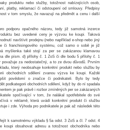
aky produktu nebo služby, totožnost nabízejících osob,
í, platby, reklamací či odstoupení od smlouvy. Předpisy
nnost v tom smyslu, že navazují na předmět a cenu i další
ro podporu opačného názoru, tedy již samotná inzerce
produktu bez uvedené ceny je výzvou ke koupi. Taková
hodnutí navštívit prodejnu (nebo například e-shop nebo jiný
ele či franchisingového systému, což samo o sobě je již
ejná myšlenka také stojí za per se zakázanou klamavou
a dle písm. d) přílohy č. 1 ZoS či dle bodu 5 přílohy č. 1
r považuje za nedostatečný, a to ze dvou důvodů. Prvním
kladu, který neobsahuje konkrétní produkt nebo službu by
gorii obchodních sdělení zvanou výzva ke koupi. Každé
epšit povědomí o značce či podnikateli. Bylo by tedy
ět podkategorii obchodních sdělení, když by do ní spadala
entem je pak právě i rozbor zmíněných per se zakázaných
ikatele spočívající v tom, že nalákal spotřebitele do své
čívá v reklamě, která uvádí konkrétní produkt či službu
tuje i zde. Výhoda pro podnikatele je pak až následek této
jít k samotnému výkladu § 5a odst. 3 ZoS a čl. 7 odst. 4
e koupi obsahovat adresu a totožnost obchodníka nebo