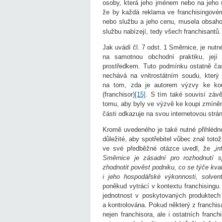
osoby, která jeho jménem nebo na jeho 
že by každá reklama ve franchisingovém
nebo službu a jeho cenu, musela obsahov
službu nabízejí, tedy všech franchisantů.
Jak uvádí čl. 7 odst. 1 Směrnice, je nut
na samotnou obchodní praktiku, její
prostředkem. Tuto podmínku ostatně č
nechává na vnitrostátním soudu, který 
na tom, zda je autorem výzvy ke koupi
(franchisor)
[15]
. S tím také souvisí záv
tomu, aby byly ve výzvě ke koupi zmíněny
části odkazuje na svou internetovou strá
Kromě uvedeného je také nutné přihlédno
důležité, aby spotřebitel vůbec znal to
ve své předběžné otázce uvedl, že „
in
Směrnice je zásadní pro rozhodnutí s
zhodnotit pověst podniku, co se týče kval
i jeho hospodářské výkonnosti, solven
poněkud vytrácí v kontextu franchisingu
jednotnost v poskytovaných produktech 
a kontrolována. Pokud některý z franchis
nejen franchisora, ale i ostatních franc