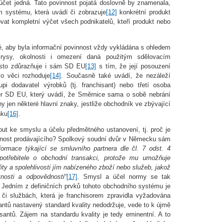
účet jedná. Tato povinnost pojatá doslovně by znamenala,
 systému, která uvádí či zobrazuje
[12]
konkrétní produkt
at kompletní výčet všech podnikatelů, kteří produkt nebo
né, aby byla informační povinnost vždy vykládána s ohledem
 rysy, okolnosti i omezení daná použitým sdělovacím
asto zdůrazňuje i sám SD EU
[13]
s tím, že její posouzení
o věci rozhoduje
[14]
. Současně také uvádí, že nezáleží
 dodavatel výrobků (tj. franchisant) nebo třetí osoba
ěr SD EU, který uvádí, že Směrnice sama o sobě nebrání
 jen některé hlavní znaky, jestliže obchodník ve zbývající
nku
[16]
.
ut ke smyslu a účelu předmětného ustanovení, tj. proč je
tožnost prodávajícího? Spolkový soudní dvůr v Německu sám
formace týkající se smluvního partnera dle čl. 7 odst. 4
potřebitele o obchodní transakci, protože mu umožňuje
ity a spolehlivosti jím nabízeného zboží nebo služeb, jakož
tnosti a odpovědnosti
“
[17]
. Smysl a účel normy se tak
. Jedním z definičních prvků tohoto obchodního systému je
či službách, která je franchisorem zpravidla vyžadována
antů nastavený standard kvality nedodržuje, vede to k újmě
hisantů. Zájem na standardu kvality je tedy eminentní. A to