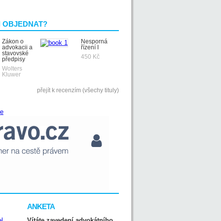
I OBJEDNAT?
Zákon o
Nesporná
advokacii a
řízení I
stavovské
450 Kč
předpisy
Wolters
Kluwer
přejít k recenzím (všechy tituly)
ANKETA
Vítáte zavedení advokátního