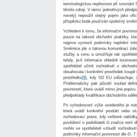
terminologickou nepřesnost při srovnání
těmito zdroji. V rámci jednotlivých předpi
novely) nepoužil stejný pojem jako ofi
příspěvku bude používán společný směr
Vzhledem k tomu, že informační povinnost
pouze na takové obchodní praktiky, kt
nejprve vymezit podmínky naplnění toho
Směrnice jde o takovou komunikaci (obc
služby a cenu a umožňuje tak spotřebit
tehdy, je-li informace ohledně inzero
spotřebitel učinit rozhodnutí o obchodn
obsahovala i konkrétní prostředek koupě
prostředku
[9]
, kdy SD EU zdůrazňuje, ž
Problematicky pak působí soulad defin
povinnosti, která uvádí mimo jiné popisu
předpoklady kvalifikace obchodního sdělen
Po vyhodnocení výše uvedeného je nutn
která uvádí konkrétní produkt nebo s
rozhodovací praxe, kdy veškeré nabídk
povědomí o podnikateli či značce není dl
mohlo ve spotřebiteli vzbudit rozhodnut
podmínky informační povinnosti dle čl. 7 