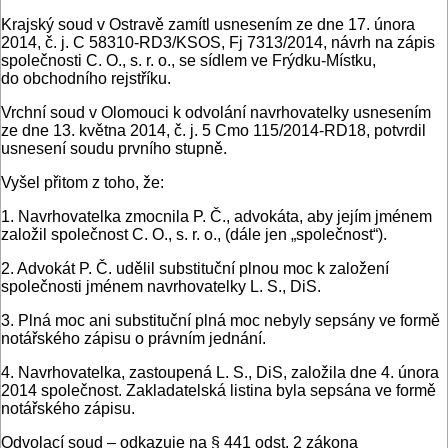
Krajský soud v Ostravě zamítl usnesením ze dne 17. února
2014, č. j. C 58310-RD3/KSOS, Fj 7313/2014, návrh na zápis
společnosti C. O., s. r. o., se sídlem ve Frýdku-Místku,
do obchodního rejstříku.
Vrchní soud v Olomouci k odvolání navrhovatelky usnesením
ze dne 13. května 2014, č. j. 5 Cmo 115/2014-RD18, potvrdil
usnesení soudu prvního stupně.
Vyšel přitom z toho, že:
1. Navrhovatelka zmocnila P. Č., advokáta, aby jejím jménem
založil společnost C. O., s. r. o., (dále jen „společnost“).
2. Advokát P. Č. udělil substituční plnou moc k založení
společnosti jménem navrhovatelky L. S., DiS.
3. Plná moc ani substituční plná moc nebyly sepsány ve formě
notářského zápisu o právním jednání.
4. Navrhovatelka, zastoupená L. S., DiS, založila dne 4. února
2014 společnost. Zakladatelská listina byla sepsána ve formě
notářského zápisu.
Odvolací soud – odkazuje na § 441 odst. 2 zákona