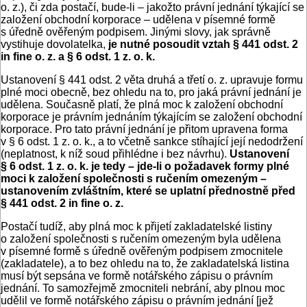
o. z.), či zda postačí, bude-li – jakožto právní jednání týkající se
založení obchodní korporace – udělena v písemné formě
s úředně ověřeným podpisem. Jinými slovy, jak správně
vystihuje dovolatelka,
je nutné posoudit vztah § 441 odst. 2
in fine o. z. a § 6 odst. 1 z. o. k.
Ustanovení § 441 odst. 2 věta druhá a třetí o. z. upravuje formu
plné moci obecně, bez ohledu na to, pro jaká právní jednání je
udělena. Současně platí, že plná moc k založení obchodní
korporace je právním jednáním týkajícím se založení obchodní
korporace. Pro tato právní jednání je přitom upravena forma
v § 6 odst. 1 z. o. k., a to včetně sankce stíhající její nedodržení
(neplatnost, k níž soud přihlédne i bez návrhu).
Ustanovení
§ 6 odst. 1 z. o. k. je tedy – jde-li o požadavek formy plné
moci k založení společnosti s ručením omezeným –
ustanovením zvláštním, které se uplatní přednostně před
§ 441 odst. 2 in fine o. z.
Postačí tudíž, aby plná moc k přijetí zakladatelské listiny
o založení společnosti s ručením omezeným byla udělena
v písemné formě s úředně ověřeným podpisem zmocnitele
(zakladatele), a to bez ohledu na to, že zakladatelská listina
musí být sepsána ve formě notářského zápisu o právním
jednání. To samozřejmě zmocniteli nebrání, aby plnou moc
udělil ve formě notářského zápisu o právním jednání [jež