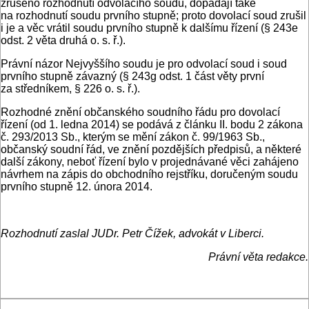
zrušeno rozhodnutí odvolacího soudu, dopadají také
na rozhodnutí soudu prvního stupně; proto dovolací soud zrušil
i je a věc vrátil soudu prvního stupně k dalšímu řízení (§ 243e
odst. 2 věta druhá o. s. ř.).
Právní názor Nejvyššího soudu je pro odvolací soud i soud
prvního stupně závazný (§ 243g odst. 1 část věty první
za středníkem, § 226 o. s. ř.).
Rozhodné znění občanského soudního řádu pro dovolací
řízení (od 1. ledna 2014) se podává z článku II. bodu 2 zákona
č. 293/2013 Sb., kterým se mění zákon č. 99/1963 Sb.,
občanský soudní řád, ve znění pozdějších předpisů, a některé
další zákony, neboť řízení bylo v projednávané věci zahájeno
návrhem na zápis do obchodního rejstříku, doručeným soudu
prvního stupně 12. února 2014.
Rozhodnutí zaslal JUDr. Petr Čížek, advokát v Liberci.
Právní věta redakce.