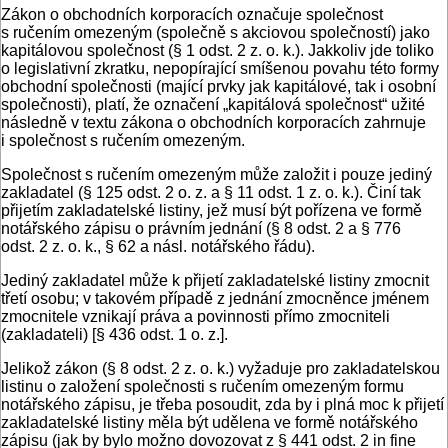
Zákon o obchodních korporacích označuje společnost
s ručením omezeným (společně s akciovou společností) jako
kapitálovou společnost (§ 1 odst. 2 z. o. k.). Jakkoliv jde toliko
o legislativní zkratku, nepopírající smíšenou povahu této formy
obchodní společnosti (mající prvky jak kapitálové, tak i osobní
společnosti), platí, že označení „kapitálová společnost“ užité
následně v textu zákona o obchodních korporacích zahrnuje
i společnost s ručením omezeným.
Společnost s ručením omezeným může založit i pouze jediný
zakladatel (§ 125 odst. 2 o. z. a § 11 odst. 1 z. o. k.). Činí tak
přijetím zakladatelské listiny, jež musí být pořízena ve formě
notářského zápisu o právním jednání (§ 8 odst. 2 a § 776
odst. 2 z. o. k., § 62 a násl. notářského řádu).
Jediný zakladatel může k přijetí zakladatelské listiny zmocnit
třetí osobu; v takovém případě z jednání zmocněnce jménem
zmocnitele vznikají práva a povinnosti přímo zmocniteli
(zakladateli) [§ 436 odst. 1 o. z.].
Jelikož zákon (§ 8 odst. 2 z. o. k.) vyžaduje pro zakladatelskou
listinu o založení společnosti s ručením omezeným formu
notářského zápisu, je třeba posoudit, zda by i plná moc k přijetí
zakladatelské listiny měla být udělena ve formě notářského
zápisu (jak by bylo možno dovozovat z § 441 odst. 2 in fine