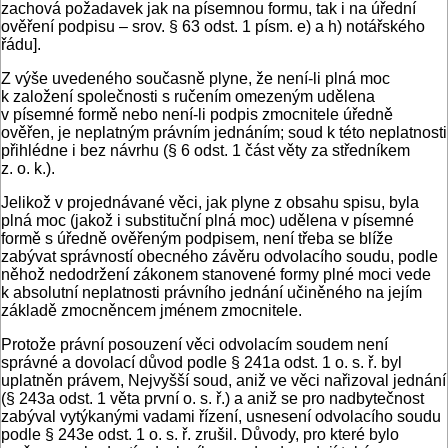
zachová požadavek jak na písemnou formu, tak i na úřední
ověření podpisu – srov. § 63 odst. 1 písm. e) a h) notářského
řádu].
Z výše uvedeného současně plyne, že není-li plná moc
k založení společnosti s ručením omezeným udělena
v písemné formě nebo není-li podpis zmocnitele úředně
ověřen, je neplatným právním jednáním; soud k této neplatnosti
přihlédne i bez návrhu (§ 6 odst. 1 část věty za středníkem
z. o. k.).
Jelikož v projednávané věci, jak plyne z obsahu spisu, byla
plná moc (jakož i substituční plná moc) udělena v písemné
formě s úředně ověřeným podpisem, není třeba se blíže
zabývat správností obecného závěru odvolacího soudu, podle
něhož nedodržení zákonem stanovené formy plné moci vede
k absolutní neplatnosti právního jednání učiněného na jejím
základě zmocněncem jménem zmocnitele.
Protože právní posouzení věci odvolacím soudem není
správné a dovolací důvod podle § 241a odst. 1 o. s. ř. byl
uplatněn právem, Nejvyšší soud, aniž ve věci nařizoval jednání
(§ 243a odst. 1 věta první o. s. ř.) a aniž se pro nadbytečnost
zabýval vytýkanými vadami řízení, usnesení odvolacího soudu
podle § 243e odst. 1 o. s. ř. zrušil. Důvody, pro které bylo