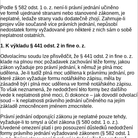
Podle § 582 odst. 1 o. z. není-li právní jednání učiněno
ve formě ujednané stranami nebo stanovené zákonem, je
neplatné, ledaže strany vadu dodatečně zhojí. Zahrnuje-li
projev vůle současně více právních jednání, nepůsobí
nedostatek formy vyžadované pro některé z nich sám o sobě
neplatnost ostatních.
1. K výkladu § 441 odst. 2 in fine o. z.
Odvolacímu soudu lze přisvědčit, že § 441 odst. 2 in fine o. z.
klade na plnou moc požadavek zachování téže formy, jakou
zákon vyžaduje pro právní jednání, k němuž je plná moc
udělena. Je-li tudíž plná moc udělena k právnímu jednání, pro
které zákon vyžaduje formu notářského zápisu, měla by
zásadně být i plná moc udělena ve formě notářského zápisu.
To však neznamená, že nedodržení této formy bez dalšího
vede k neplatnosti plné moci, či dokonce – jak dovodil odvolací
soud – k neplatnosti právního jednání učiněného na jejím
základě zmocněncem jménem zmocnitele.
Právní jednání odporující zákonu je neplatné pouze tehdy,
vyžaduje-li to smysl a účel zákona (§ 580 odst. 1 o. z.).
Uvedené omezení platí i pro posouzení důsledků nedodržení
formy právního jednání vyžadované zákonem (§ 582 odst. 1