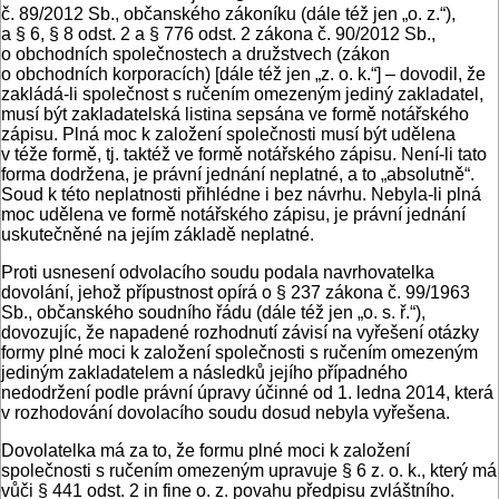
č. 89/2012 Sb., občanského zákoníku (dále též jen „o. z.“),
a § 6, § 8 odst. 2 a § 776 odst. 2 zákona č. 90/2012 Sb.,
o obchodních společnostech a družstvech (zákon
o obchodních korporacích) [dále též jen „z. o. k.“] – dovodil, že
zakládá-li společnost s ručením omezeným jediný zakladatel,
musí být zakladatelská listina sepsána ve formě notářského
zápisu. Plná moc k založení společnosti musí být udělena
v téže formě, tj. taktéž ve formě notářského zápisu. Není-li tato
forma dodržena, je právní jednání neplatné, a to „absolutně“.
Soud k této neplatnosti přihlédne i bez návrhu. Nebyla-li plná
moc udělena ve formě notářského zápisu, je právní jednání
uskutečněné na jejím základě neplatné.
Proti usnesení odvolacího soudu podala navrhovatelka
dovolání, jehož přípustnost opírá o § 237 zákona č. 99/1963
Sb., občanského soudního řádu (dále též jen „o. s. ř.“),
dovozujíc, že napadené rozhodnutí závisí na vyřešení otázky
formy plné moci k založení společnosti s ručením omezeným
jediným zakladatelem a následků jejího případného
nedodržení podle právní úpravy účinné od 1. ledna 2014, která
v rozhodování dovolacího soudu dosud nebyla vyřešena.
Dovolatelka má za to, že formu plné moci k založení
společnosti s ručením omezeným upravuje § 6 z. o. k., který má
vůči § 441 odst. 2 in fine o. z. povahu předpisu zvláštního.