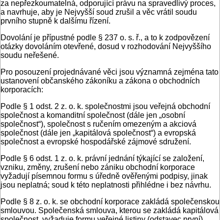
za nepřezkoumatelná, odporující právu na spravedlivý proces,
a navrhuje, aby je Nejvyšší soud zrušil a věc vrátil soudu
prvního stupně k dalšímu řízení.
Dovolání je přípustné podle § 237 o. s. ř., a to k zodpovězení
otázky dovoláním otevřené, dosud v rozhodování Nejvyššího
soudu neřešené.
Pro posouzení projednávané věci jsou významná zejména tato
ustanovení občanského zákoníku a zákona o obchodních
korporacích:
Podle § 1 odst. 2 z. o. k. společnostmi jsou veřejná obchodní
společnost a komanditní společnost (dále jen „osobní
společnost“), společnost s ručením omezeným a akciová
společnost (dále jen „kapitálová společnost“) a evropská
společnost a evropské hospodářské zájmové sdružení.
Podle § 6 odst. 1 z. o. k. právní jednání týkající se založení,
vzniku, změny, zrušení nebo zániku obchodní korporace
vyžadují písemnou formu s úředně ověřenými podpisy, jinak
jsou neplatná; soud k této neplatnosti přihlédne i bez návrhu.
Podle § 8 z. o. k. se obchodní korporace zakládá společenskou
smlouvou. Společenská smlouva, kterou se zakládá kapitálová
společnost, vyžaduje formu veřejné listiny (odstavec první).