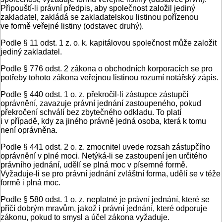
Připouští-li právní předpis, aby společnost založil jediný
zakladatel, zakládá se zakladatelskou listinou pořízenou
ve formě veřejné listiny (odstavec druhý).
Podle § 11 odst. 1 z. o. k. kapitálovou společnost může založit
jediný zakladatel.
Podle § 776 odst. 2 zákona o obchodních korporacích se pro
potřeby tohoto zákona veřejnou listinou rozumí notářský zápis.
Podle § 440 odst. 1 o. z. překročil-li zástupce zástupčí
oprávnění, zavazuje právní jednání zastoupeného, pokud
překročení schválí bez zbytečného odkladu. To platí
i v případě, kdy za jiného právně jedná osoba, která k tomu
není oprávněna.
Podle § 441 odst. 2 o. z. zmocnitel uvede rozsah zástupčího
oprávnění v plné moci. Netýká-li se zastoupení jen určitého
právního jednání, udělí se plná moc v písemné formě.
Vyžaduje-li se pro právní jednání zvláštní forma, udělí se v téže
formě i plná moc.
Podle § 580 odst. 1 o. z. neplatné je právní jednání, které se
příčí dobrým mravům, jakož i právní jednání, které odporuje
zákonu, pokud to smysl a účel zákona vyžaduje.