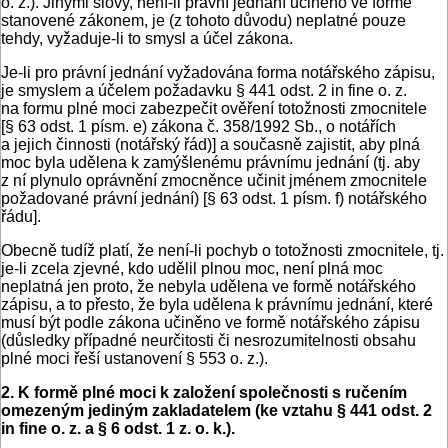
o. z.). Jinými slovy, není-li právní jednání učiněno ve formě
stanovené zákonem, je (z tohoto důvodu) neplatné pouze
tehdy, vyžaduje-li to smysl a účel zákona.
Je-li pro právní jednání vyžadována forma notářského zápisu,
je smyslem a účelem požadavku § 441 odst. 2 in fine o. z.
na formu plné moci zabezpečit ověření totožnosti zmocnitele
[§ 63 odst. 1 písm. e) zákona č. 358/1992 Sb., o notářích
a jejich činnosti (notářský řád)] a současně zajistit, aby plná
moc byla udělena k zamýšlenému právnímu jednání (tj. aby
z ní plynulo oprávnění zmocněnce učinit jménem zmocnitele
požadované právní jednání) [§ 63 odst. 1 písm. f) notářského
řádu].
Obecně tudíž platí, že není-li pochyb o totožnosti zmocnitele, tj.
je-li zcela zjevné, kdo udělil plnou moc, není plná moc
neplatná jen proto, že nebyla udělena ve formě notářského
zápisu, a to přesto, že byla udělena k právnímu jednání, které
musí být podle zákona učiněno ve formě notářského zápisu
(důsledky případné neurčitosti či nesrozumitelnosti obsahu
plné moci řeší ustanovení § 553 o. z.).
2. K formě plné moci k založení společnosti s ručením
omezeným jediným zakladatelem (ke vztahu § 441 odst. 2
in fine o. z. a § 6 odst. 1 z. o. k.).