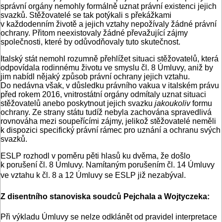
správní orgány nemohly formálně uznat právní existenci jejich
svazků. Stěžovatelé se tak potýkali s překážkami
v každodenním životě a jejich vztahy nepožívaly žádné právní
ochrany. Přitom neexistovaly žádné převažující zájmy
společnosti, které by odůvodňovaly tuto skutečnost.
Italský stát nemohl rozumně přehlížet situaci stěžovatelů, která
odpovídala rodinnému životu ve smyslu čl. 8 Úmluvy, aniž by
jim nabídl nějaký způsob právní ochrany jejich vztahu.
Do nedávna však, v důsledku právního vakua v italském právu
před rokem 2016, vnitrostátní orgány odmítaly uznat situaci
stěžovatelů anebo poskytnout jejich svazku
jakoukoliv
formu
ochrany. Ze strany státu tudíž nebyla zachována spravedlivá
rovnováha mezi soupeřícími zájmy, jelikož stěžovatelé neměli
k dispozici specifický právní rámec pro uznání a ochranu svých
svazků.
ESLP rozhodl v poměru pěti hlasů ku dvěma, že došlo
k porušení čl. 8 Úmluvy. Namítaným porušením čl. 14 Úmluvy
ve vztahu k čl. 8 a 12 Úmluvy se ESLP již nezabýval.
Z disentního stanoviska soudců Pejchala a Wojtyczeka:
Při výkladu Úmluvy se nelze odklánět od pravidel interpretace