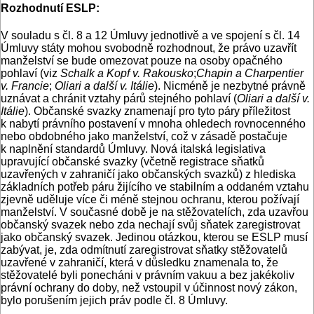
Rozhodnutí ESLP:
V souladu s čl. 8 a 12 Úmluvy jednotlivě a ve spojení s čl. 14
Úmluvy státy mohou svobodně rozhodnout, že právo uzavřít
manželství se bude omezovat pouze na osoby opačného
pohlaví (viz
Schalk a Kopf v. Rakousko
;
Chapin a Charpentier
v. Francie
;
Oliari a další v. Itálie
). Nicméně je nezbytné právně
uznávat a chránit vztahy párů stejného pohlaví (
Oliari a další v.
Itálie
). Občanské svazky znamenají pro tyto páry příležitost
k nabytí právního postavení v mnoha ohledech rovnocenného
nebo obdobného jako manželství, což v zásadě postačuje
k naplnění standardů Úmluvy. Nová italská legislativa
upravující občanské svazky (včetně registrace sňatků
uzavřených v zahraničí jako občanských svazků) z hlediska
základních potřeb páru žijícího ve stabilním a oddaném vztahu
zjevně uděluje více či méně stejnou ochranu, kterou požívají
manželství. V současné době je na stěžovatelích, zda uzavřou
občanský svazek nebo zda nechají svůj sňatek zaregistrovat
jako občanský svazek. Jedinou otázkou, kterou se ESLP musí
zabývat, je, zda odmítnutí zaregistrovat sňatky stěžovatelů
uzavřené v zahraničí, která v důsledku znamenala to, že
stěžovatelé byli ponecháni v právním vakuu a bez jakékoliv
právní ochrany do doby, než vstoupil v účinnost nový zákon,
bylo porušením jejich práv podle čl. 8 Úmluvy.