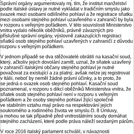
Správní orgány argumentovaly mj. tím, že institut manželství
podle italské ústavy je nutné vykládat v tradičním smyslu jako
svazek mezi osobami odlišného pohlaví a že registrace sňatku
mezi osobami stejného pohlaví uzavřeného v zahraničí by byla
v rozporu s veřejným pořádkem. V této souvislosti Ministerstvo
vnitra vydalo několik oběžníků, právně závazných pro
příslušné správní orgány, výslovně zakazujících registraci
sňatků osob stejného pohlaví uzavřených v zahraničí z důvodu
rozporu s veřejným pořádkem.
V jednom případě se dva stěžovatelé obrátili na kasační soud,
který, ačkoliv jejich dovolání zamítl, uznal, že sňatek uzavřený
v zahraničí italskými občany stejného pohlaví je nutné
považovat za existující a za platný, avšak nelze jej registrovat
v Itálii, neboť by neměl žádné právní účinky, a to proto, že
se jedná o svazek osob stejného pohlaví. Kasační soud
poznamenal, v rozporu s dikcí oběžníků Ministerstva vnitra, že
sňatek osob stejného pohlaví není v rozporu s veřejným
pořádkem a že osoby stejného pohlaví žijící společně
ve stabilním vztahu mají právo na respektování jejich
soukromého a rodinného života ve smyslu čl. 8 Úmluvy,
a mohou se tak případně před vnitrostátními soudy domáhat
stejného zacházení, které podle práva náleží sezdaným párům.
V roce 2016 italský parlament schválil, v návaznosti