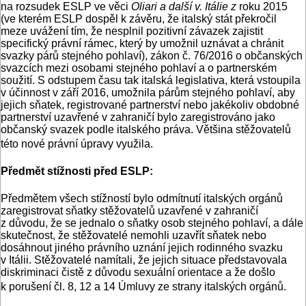
na rozsudek ESLP ve věci
Oliari a další v. Itálie z
roku 2015
(ve kterém ESLP dospěl k závěru, že italský stát překročil
meze uvážení tím, že nesplnil pozitivní závazek zajistit
specifický právní rámec, který by umožnil uznávat a chránit
svazky párů stejného pohlaví), zákon č. 76/2016 o občanských
svazcích mezi osobami stejného pohlaví a o partnerském
soužití. S odstupem času tak italská legislativa, která vstoupila
v účinnost v září 2016, umožnila párům stejného pohlaví, aby
jejich sňatek, registrované partnerství nebo jakékoliv obdobné
partnerství uzavřené v zahraničí bylo zaregistrováno jako
občanský svazek podle italského práva. Většina stěžovatelů
této nové právní úpravy využila.
Předmět stížnosti před ESLP:
Předmětem všech stížností bylo odmítnutí italských orgánů
zaregistrovat sňatky stěžovatelů uzavřené v zahraničí
z důvodu, že se jednalo o sňatky osob stejného pohlaví, a dále
skutečnost, že stěžovatelé nemohli uzavřít sňatek nebo
dosáhnout jiného právního uznání jejich rodinného svazku
v Itálii. Stěžovatelé namítali, že jejich situace představovala
diskriminaci čistě z důvodu sexuální orientace a že došlo
k porušení čl. 8, 12 a 14 Úmluvy ze strany italských orgánů.