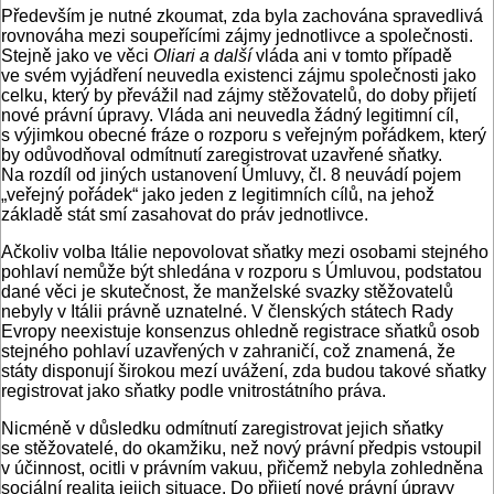
Především je nutné zkoumat, zda byla zachována spravedlivá
rovnováha mezi soupeřícími zájmy jednotlivce a společnosti.
Stejně jako ve věci
Oliari a další
vláda ani v tomto případě
ve svém vyjádření neuvedla existenci zájmu společnosti jako
celku, který by převážil nad zájmy stěžovatelů, do doby přijetí
nové právní úpravy. Vláda ani neuvedla žádný legitimní cíl,
s výjimkou obecné fráze o rozporu s veřejným pořádkem, který
by odůvodňoval odmítnutí zaregistrovat uzavřené sňatky.
Na rozdíl od jiných ustanovení Úmluvy, čl. 8 neuvádí pojem
„veřejný pořádek“ jako jeden z legitimních cílů, na jehož
základě stát smí zasahovat do práv jednotlivce.
Ačkoliv volba Itálie nepovolovat sňatky mezi osobami stejného
pohlaví nemůže být shledána v rozporu s Úmluvou, podstatou
dané věci je skutečnost, že manželské svazky stěžovatelů
nebyly v Itálii právně uznatelné. V členských státech Rady
Evropy neexistuje konsenzus ohledně registrace sňatků osob
stejného pohlaví uzavřených v zahraničí, což znamená, že
státy disponují širokou mezí uvážení, zda budou takové sňatky
registrovat jako sňatky podle vnitrostátního práva.
Nicméně v důsledku odmítnutí zaregistrovat jejich sňatky
se stěžovatelé, do okamžiku, než nový právní předpis vstoupil
v účinnost, ocitli v právním vakuu, přičemž nebyla zohledněna
sociální realita jejich situace. Do přijetí nové právní úpravy