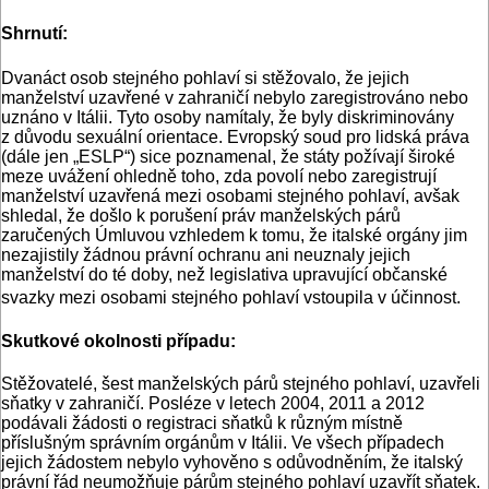
Shrnutí:
Dvanáct osob stejného pohlaví si stěžovalo, že jejich
manželství uzavřené v zahraničí nebylo zaregistrováno nebo
uznáno v Itálii. Tyto osoby namítaly, že byly diskriminovány
z důvodu sexuální orientace. Evropský soud pro lidská práva
(dále jen „ESLP“) sice poznamenal, že státy požívají široké
meze uvážení ohledně toho, zda povolí nebo zaregistrují
manželství uzavřená mezi osobami stejného pohlaví, avšak
shledal, že došlo k porušení práv manželských párů
zaručených Úmluvou vzhledem k tomu, že italské orgány jim
nezajistily žádnou právní ochranu ani neuznaly jejich
manželství do té doby, než legislativa upravující občanské
svazky mezi osobami stejného pohlaví vstoupila v účinnost.
Skutkové okolnosti případu:
Stěžovatelé, šest manželských párů stejného pohlaví, uzavřeli
sňatky v zahraničí. Posléze v letech 2004, 2011 a 2012
podávali žádosti o registraci sňatků k různým místně
příslušným správním orgánům v Itálii. Ve všech případech
jejich žádostem nebylo vyhověno s odůvodněním, že italský
právní řád neumožňuje párům stejného pohlaví uzavřít sňatek.