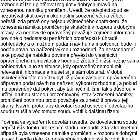
rozhodnutí lze uplatňovat regulativ dobrých mravů na
vznesenou námitku promlčení. Uvedl, že odvolací soud se
nezabýval skutkovými okolnostmi souzené věci a vůbec
neřešil, zda právě ony nejsou výjimečného charakteru, že
vznesená námitka promlčení je skutečně v rozporu s dobrými
mravy. Za neobvyklé oprávněný považuje zejména informaci
povinné o nedostatku peněžních prostředků k úhradě
pohledávky a o možném podání návrhu na insolvenci, bude-li
podán návrh na nařízení výkonu rozhodnutí. Za nestandardní
také považuje nabídku povinné převést do vlastnictví
oprávněného nemovitosti v hodnotě zřetelně nižší, než je sama
pohledávka, a to za situace, kdy oprávněný nemohl mít
relevantní informace a musel si je sám obstarat. V době
uskutečnění této nabídky byl již právní zástupce oprávněného
připraven podat návrh na nařízení výkonu rozhodnutí, a pokud
mu oprávněný dal pokyn, aby tak nečinil, činil tak s důvěrou v
určitý, druhou stranou prezentovaný, stav. Vznesení námitky
promlčení povinnou proto považuje za zneužití práva z její
strany. Navrhl proto, aby dovolací soud usnesení odvolacího
soudu zrušil a věc tomuto soudu vrátil k dalšímu řízení.
Povinná ve vyjádření k dovolání uvedla, že dovolacímu soudu
nepřísluší v tomto procesním stadiu posoudit, zda v konkrétním
případě byla vznesena námitka promlčení v rozporu s dobrými
mravy. Uvedla dále, že oprávněný opakuje svá tvrzení, která