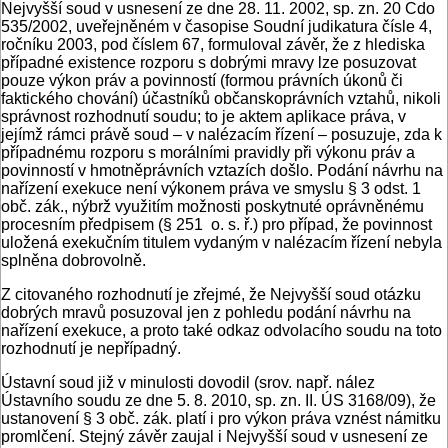
Nejvyšší soud v usnesení ze dne 28. 11. 2002, sp. zn. 20 Cdo
535/2002, uveřejněném v časopise Soudní judikatura čísle 4,
ročníku 2003, pod číslem 67, formuloval závěr, že z hlediska
případné existence rozporu s dobrými mravy lze posuzovat
pouze výkon práv a povinností (formou právních úkonů či
faktického chování) účastníků občanskoprávních vztahů, nikoli
správnost rozhodnutí soudu; to je aktem aplikace práva, v
jejímž rámci právě soud – v nalézacím řízení – posuzuje, zda k
případnému rozporu s morálními pravidly při výkonu práv a
povinností v hmotněprávních vztazích došlo. Podání návrhu na
nařízení exekuce není výkonem práva ve smyslu § 3 odst. 1
obč. zák., nýbrž využitím možnosti poskytnuté oprávněnému
procesním předpisem (§ 251 o. s. ř.) pro případ, že povinnost
uložená exekučním titulem vydaným v nalézacím řízení nebyla
splněna dobrovolně.
Z citovaného rozhodnutí je zřejmé, že Nejvyšší soud otázku
dobrých mravů posuzoval jen z pohledu podání návrhu na
nařízení exekuce, a proto také odkaz odvolacího soudu na toto
rozhodnutí je nepřípadný.
Ústavní soud již v minulosti dovodil (srov. např. nález
Ústavního soudu ze dne 5. 8. 2010, sp. zn. II. ÚS 3168/09), že
ustanovení § 3 obč. zák. platí i pro výkon práva vznést námitku
promlčení. Stejný závěr zaujal i Nejvyšší soud v usnesení ze