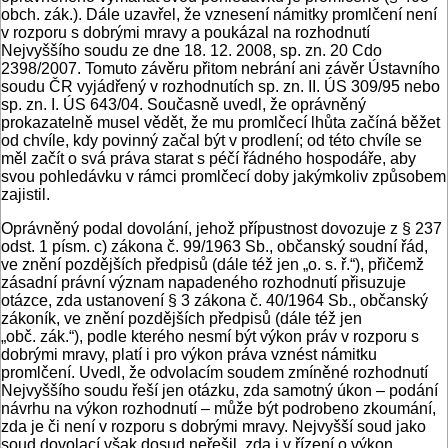
obch. zák.). Dále uzavřel, že vznesení námitky promlčení není
v rozporu s dobrými mravy a poukázal na rozhodnutí
Nejvyššího soudu ze dne 18. 12. 2008, sp. zn. 20 Cdo
2398/2007. Tomuto závěru přitom nebrání ani závěr Ústavního
soudu ČR vyjádřený v rozhodnutích sp. zn. II. ÚS 309/95 nebo
sp. zn. I. ÚS 643/04. Současně uvedl, že oprávněný
prokazatelně musel vědět, že mu promlčecí lhůta začíná běžet
od chvíle, kdy povinný začal být v prodlení; od této chvíle se
měl začít o svá práva starat s péčí řádného hospodáře, aby
svou pohledávku v rámci promlčecí doby jakýmkoliv způsobem
zajistil.
Oprávněný podal dovolání, jehož přípustnost dovozuje z § 237
odst. 1 písm. c) zákona č. 99/1963 Sb., občanský soudní řád,
ve znění pozdějších předpisů (dále též jen „o. s. ř.“), přičemž
zásadní právní význam napadeného rozhodnutí přisuzuje
otázce, zda ustanovení § 3 zákona č. 40/1964 Sb., občanský
zákoník, ve znění pozdějších předpisů (dále též jen
„obč. zák.“), podle kterého nesmí být výkon práv v rozporu s
dobrými mravy, platí i pro výkon práva vznést námitku
promlčení. Uvedl, že odvolacím soudem zmíněné rozhodnutí
Nejvyššího soudu řeší jen otázku, zda samotný úkon – podání
návrhu na výkon rozhodnutí – může být podrobeno zkoumání,
zda je či není v rozporu s dobrými mravy. Nejvyšší soud jako
soud dovolací však dosud neřešil, zda i v řízení o výkon