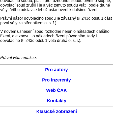
odvolacího soudu, platí i pro rozhodnutí soudu prvního stupně,
dovolací soud zrušil i je a věc tomuto soudu vrátil podle druhé
věty třetího odstavce téhož ustanovení k dalšímu řízení.
Právní názor dovolacího soudu je závazný (§ 243d odst. 1 část
první věty za středníkem o. s. ř.).
V novém usnesení soud rozhodne nejen o nákladech dalšího
řízení, ale znovu i o nákladech řízení původního, tedy i
dovolacího (§ 243d odst. 1 věta druhá o. s. ř.).
Právní věta redakce.
Pro autory
Pro inzerenty
Web ČAK
Kontakty
Klasické zobrazení