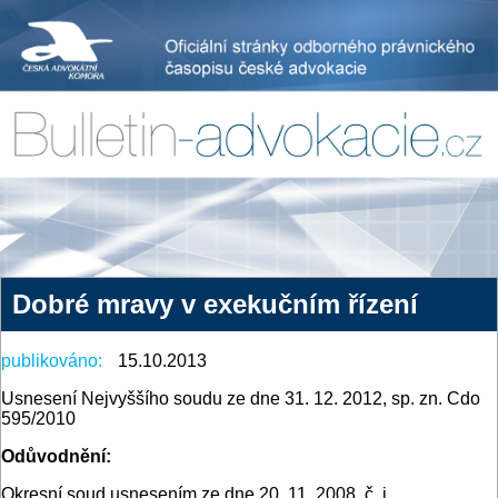
Dobré mravy v exekučním řízení
publikováno:
15.10.2013
Usnesení Nejvyššího soudu ze dne 31. 12. 2012, sp. zn. Cdo
595/2010
Odůvodnění:
Okresní soud usnesením ze dne 20. 11. 2008, č. j.