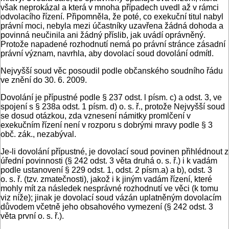
však neprokázal a která v mnoha případech uvedl až v rámci
odvolacího řízení. Připomněla, že poté, co exekuční titul nabyl
právní moci, nebyla mezi účastníky uzavřena žádná dohoda a
povinná neučinila ani žádný příslib, jak uvádí oprávněný.
Protože napadené rozhodnutí nemá po právní stránce zásadní
právní význam, navrhla, aby dovolací soud dovolání odmítl.
Nejvyšší soud věc posoudil podle občanského soudního řádu
ve znění do 30. 6. 2009.
Dovolání je přípustné podle § 237 odst. l písm. c) a odst. 3, ve
spojení s § 238a odst. 1 písm. d) o. s. ř., protože Nejvyšší soud
se dosud otázkou, zda vznesení námitky promlčení v
exekučním řízení není v rozporu s dobrými mravy podle § 3
obč. zák., nezabýval.
Je-li dovolání přípustné, je dovolací soud povinen přihlédnout z
úřední povinnosti (§ 242 odst. 3 věta druhá o. s. ř.) i k vadám
podle ustanovení § 229 odst. 1, odst. 2 písm.a) a b), odst. 3
o. s. ř. (tzv. zmatečnosti), jakož i k jiným vadám řízení, které
mohly mít za následek nesprávné rozhodnutí ve věci (k tomu
viz níže); jinak je dovolací soud vázán uplatněným dovolacím
důvodem včetně jeho obsahového vymezení (§ 242 odst. 3
věta první o. s. ř.).