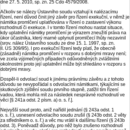
dne 27. 5. 2010, sp. zn. 25 Cdo 4579/2008.
Ačkoliv se nálezy Ústavního soudu vztahují k nalézacímu
řízení, není důvod činit jiný závěr pro řízení exekuční, v němž je
námitka promlčení uplatňována v řízení o zastavení výkonu
rozhodnutí či exekuce. I v tomto řízení mohou nastat situace,
kdy uplatnění námitky promlčení je výrazem zneužití práva na
úkor účastníka, který marné uplynutí promlčecí lhůty nezavinil
(srov. nález Ústavního soudu ze dne 15. 1. 1997, sp. zn.
II. ÚS 309/95). I pro exekuční řízení tedy platí, že obecně
(zásadně) námitka promlčení v rozporu s dobrými mravy není;
ve zcela výjimečných případech odůvodněných zvláštními
okolnostmi proto její uplatnění může být shledáno v rozporu s
dobrými mravy.
Dospěl-li odvolací soud k jinému právnímu závěru a z tohoto
důvodu se nevypořádal s odvolacími námitkami, týkajícími se
skutkových zjištění soudu prvního stupně, zatížil tím řízení
vadou, která mohla mít za následek nesprávné rozhodnutí ve
věci [§ 241a odst. 2 písm. a) o. s. ř.].
Nejvyšší soud proto, aniž nařídil jednání (§ 243a odst. 1
o. s. ř.), usnesení odvolacího soudu zrušil (§ 243b odst. 2 věty
za středníkem o. s. ř.) a věc mu vrátil k dalšímu řízení (§ 243b
odst. 3). Poněvadž důvody, pro něž bylo zrušeno rozhodnutí