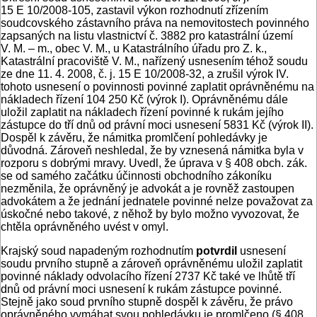
15 E 10/2008-105, zastavil výkon rozhodnutí zřízením
soudcovského zástavního práva na nemovitostech povinného
zapsaných na listu vlastnictví č. 3882 pro katastrální území
V. M. – m., obec V. M., u Katastrálního úřadu pro Z. k.,
Katastrální pracoviště V. M., nařízený usnesením téhož soudu
ze dne 11. 4. 2008, č. j. 15 E 10/2008-32, a zrušil výrok IV.
tohoto usnesení o povinnosti povinné zaplatit oprávněnému na
nákladech řízení 104 250 Kč (výrok I). Oprávněnému dále
uložil zaplatit na nákladech řízení povinné k rukám jejího
zástupce do tří dnů od právní moci usnesení 5831 Kč (výrok II).
Dospěl k závěru, že námitka promlčení pohledávky je
důvodná. Zároveň neshledal, že by vznesená námitka byla v
rozporu s dobrými mravy. Uvedl, že úprava v § 408 obch. zák.
se od samého začátku účinnosti obchodního zákoníku
nezměnila, že oprávněný je advokát a je rovněž zastoupen
advokátem a že jednání jednatele povinné nelze považovat za
úskočné nebo takové, z něhož by bylo možno vyvozovat, že
chtěla oprávněného uvést v omyl.
Krajský soud napadeným rozhodnutím
potvrdil
usnesení
soudu prvního stupně a zároveň oprávněnému uložil zaplatit
povinné náklady odvolacího řízení 2737 Kč také ve lhůtě tří
dnů od právní moci usnesení k rukám zástupce povinné.
Stejně jako soud prvního stupně dospěl k závěru, že právo
oprávněného vymáhat svou pohledávku je promlčeno (§ 408