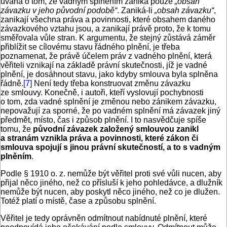
úvaha o tom, že vadným splněním zaniká pouze
„obsah
závazku v jeho původní podobě“
. Zaniká-li
„obsah závazku“
,
zanikají všechna práva a povinnosti, které obsahem daného
závazkového vztahu jsou, a zanikají právě proto, že k tomu
směřovala vůle stran. K argumentu, že stejný zůstává záměr
přiblížit se cílovému stavu řádného plnění, je třeba
poznamenat, že právě účelem práv z vadného plnění, která
věřiteli vznikají na základě právní skutečnosti, jíž je vadné
plnění, je dosáhnout stavu, jako kdyby smlouva byla splněna
řádně.
[7]
Není tedy třeba konstruovat změnu závazku
ze smlouvy. Konečně, i autoři, kteří vyslovují pochybnosti
o tom, zda vadné splnění je změnou nebo zánikem závazku,
nepovažují za sporné, že po vadném splnění má závazek jiný
předmět, místo, čas i způsob plnění. I to nasvědčuje spíše
tomu, že
původní závazek založený smlouvou zanikl
a stranám vznikla práva a povinnosti, které zákon či
smlouva spojují s jinou právní skutečností, a to s vadným
plněním
.
Podle § 1910 o. z. nemůže být věřitel proti své vůli nucen, aby
přijal něco jiného, než co přísluší k jeho pohledávce, a dlužník
nemůže být nucen, aby poskytl něco jiného, než co je dlužen.
Totéž platí o místě, čase a způsobu splnění.
Věřitel je tedy oprávněn odmítnout nabídnuté plnění, které