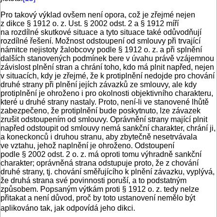
Pro takový výklad ovšem není opora, což je zřejmé nejen
z dikce § 1912 o. z. Ust. § 2002 odst. 2 a § 1912 míří
na rozdílné skutkové situace a tyto situace také odůvodňují
rozdílné řešení. Možnost odstoupení od smlouvy při trvající
námitce nejistoty žalobcovy podle § 1912 o. z. a při splnění
dalších stanovených podmínek bere v úvahu právě vzájemnou
závislost plnění stran a chrání toho, kdo má plnit napřed, nejen
v situacích, kdy je zřejmé, že k protiplnění nedojde pro chování
druhé strany při plnění jejích závazků ze smlouvy, ale kdy
protiplnění je ohroženo i pro okolnosti objektivního charakteru,
které u druhé strany nastaly. Proto, není-li ve stanovené lhůtě
zabezpečeno, že protiplnění bude poskytnuto, lze závazek
zrušit odstoupením od smlouvy. Oprávnění strany mající plnit
napřed odstoupit od smlouvy nemá sankční charakter, chrání ji,
a koneckonců i druhou stranu, aby zbytečně nesetrvávala
ve vztahu, jehož naplnění je ohroženo. Odstoupení
podle § 2002 odst. 2 o. z. má oproti tomu výhradně sankční
charakter; oprávněná strana odstupuje proto, že z chování
druhé strany, tj. chování směřujícího k plnění závazku, vyplývá,
že druhá strana své povinnosti poruší, a to podstatným
způsobem. Popsaným výtkám proti § 1912 o. z. tedy nelze
přitakat a není důvod, proč by toto ustanovení nemělo být
aplikováno tak, jak odpovídá jeho dikci.