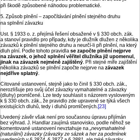
při škodě způsobené náhodou problematické.
5. Způsob plnění – započítávání plnění stejného druhu
na splnění závazku
Ust. § 1933 o. z. přejímá řešení obsažené v § 330 obch. zák.
a stanoví pravidlo pro případy, kdy je dlužník dlužen z několika
závazků k plnění stejného druhu a neurčí-li při plnění, na který
dluh plní. Podle tohoto pravidla
se započte plnění nejprve
na závazek, o jehož splnění věřitel dlužníka již upomenul,
jinak na závazek nejméně zajištěný
. Při stejné míře zajištění
několika závazků se plnění započte nejprve na
závazek
nejdříve splatný
.
Citované ustanovení, stejně jako to činil § 330 obch. zák.,
nerozlišuje pro svůj účel závazky vymahatelné a závazky
(dluhy) promlčené. Lze tedy souhlasit s názorem vysloveným
k § 330 obch. zák., že pravidlo zde upravené se týká všech
existujících dluhů, tedy i dluhů promlčených.
[23]
Uvedený závěr však není pro současnou úpravu přijímán
bez výhrad. J. Handlar zaujímá stanovisko, podle něhož se
komentované ustanovení nevztahuje na
„nevymahatelné
(naturální) závazky (závazky ze sázek a her za podmínek
uvedených v § 2874, § 2877 a § 2881, ale také závazky