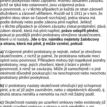
plnění poskytnuto nebo zajištěno. Rovněž obsahem závazků,
jichž se týká toto ustanovení, jsou vzájemná práva
a povinnosti, a i v těchto případech je každá ze stran zároveň
dlužníkem a zároveň věřitelem. Rozdíl od § 1911 je v tom, že
plnění obou stran se časově rozcházejí, jedna strana má
podle dohody nebo podle zákona plnit napřed. Jelikož
i v těchto případech je účelem závazku získat protiplnění, dává
zákon straně, která má plnit napřed,
právo odepřít plnění
,
pokud je pozdější plnění protistrany ohroženo skutečnostmi,
které u ní nastaly.
Jde o tzv. námitku nejistoty žalobcovy
a strana, která má plnit, ji může vznést, pokud:
a)
Vzájemné plnění protistrany je nejisté, neboť je ohroženo
skutečnostmi, z nichž je patrné, že protistrana nebude moci
splnit svou povinnost. Příkladem mohou být majetkové poměry
protistrany, resp. jejich zhoršení, které jí brání v plnění
povinností, k nimž se zavázala. Může jít samozřejmě i o jiné
okolnosti důvodně poukazující na neschopnost nebo neochotu
protistrany plnění poskytnout.
b)
U protistrany nastaly skutečnosti ohrožující její schopnost
plnit, a to ať již jejím zaviněním, nebo z objektivních důvodů, tj.
druhá strana neměla a nemohla na nich mít žádný podíl.
c)
Skutečnosti nastaly po uzavření smlouvy nebo existovaly již
v době uzavření smlouvy a strana o nich nevěděla a ani