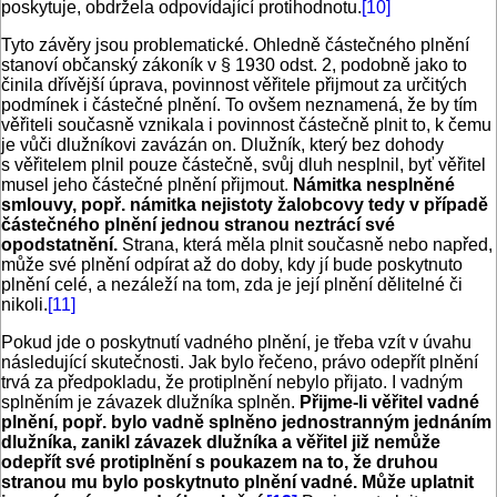
poskytuje, obdržela odpovídající protihodnotu.
[10]
Tyto závěry jsou problematické. Ohledně částečného plnění
stanoví občanský zákoník v § 1930 odst. 2, podobně jako to
činila dřívější úprava, povinnost věřitele přijmout za určitých
podmínek i částečné plnění. To ovšem neznamená, že by tím
věřiteli současně vznikala i povinnost částečně plnit to, k čemu
je vůči dlužníkovi zavázán on. Dlužník, který bez dohody
s věřitelem plnil pouze částečně, svůj dluh nesplnil, byť věřitel
musel jeho částečné plnění přijmout.
Námitka nesplněné
smlouvy, popř. námitka nejistoty žalobcovy tedy v případě
částečného plnění jednou stranou neztrácí své
opodstatnění.
Strana, která měla plnit současně nebo napřed,
může své plnění odpírat až do doby, kdy jí bude poskytnuto
plnění celé, a nezáleží na tom, zda je její plnění dělitelné či
nikoli.
[11]
Pokud jde o poskytnutí vadného plnění, je třeba vzít v úvahu
následující skutečnosti. Jak bylo řečeno, právo odepřít plnění
trvá za předpokladu, že protiplnění nebylo přijato. I vadným
splněním je závazek dlužníka splněn.
Přijme-li věřitel vadné
plnění, popř. bylo vadně splněno jednostranným jednáním
dlužníka, zanikl závazek dlužníka a věřitel již nemůže
odepřít své protiplnění s poukazem na to, že druhou
stranou mu bylo poskytnuto plnění vadné. Může uplatnit