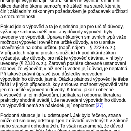
odstupující/vypovídající strana skutečně vyvolat. Konkrétní
dikce daného úkonu samozřejmě záleží na straně, která jej
činí; základním zákonným požadavkem je požadavek určitosti
a srozumitelnosti.
Pokud jde o výpověď a ta je sjednána jen pro určité důvody,
vyžaduje smlouva většinou, aby důvody výpovědi byly
uvedeny ve výpovědi. Úprava některých smluvních typů váže
možnost výpovědi rovněž na určité důvody, a to u smluv
uzavřených na dobu určitou (např. nájem – § 2229 o. z.).
V případech nájmu prostor sloužících k podnikání zákon
vyžaduje, aby důvody, pro něž je výpověď dávána, v ní byly
uvedeny (§ 2310 o. z.). Zároveň posléze citované ustanovení
stanoví, že výpověď, v níž není uveden její důvod, je neplatná.
Při takové právní úpravě jsou důsledky neuvedení
výpovědního důvodu jasné. Otázku platnosti výpovědi je třeba
řešit i v jiných případech, kdy smlouva možnost výpovědi váže
jen na určité výpovědní důvody. K tomu, jakož i obecně
k výpovědi a jejím důvodům, judikatura i odborná literatura
prakticky shodně uvádějí, že neuvedení výpovědního důvodu
ve výpovědi nemá za následek její neplatnost.
[27]
Podobná situace je i u odstoupení. Jak bylo řečeno, strana
může od smlouvy odstoupit jen z důvodů uvedených v zákoně
nebo stranami dohodnutých. To však neznamená, že důvod