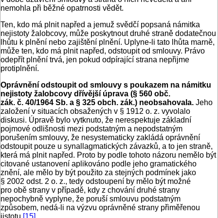
nemohla při běžné opatrnosti vědět.
Ten, kdo má plnit napřed a jemuž svědčí popsaná námitka
nejistoty žalobcovy, může poskytnout druhé straně dodatečnou
lhůtu k plnění nebo zajištění plnění. Uplyne-li tato lhůta marně,
může ten, kdo má plnit napřed, odstoupit od smlouvy. Právo
odepřít plnění trvá, jen pokud odpírající strana nepřijme
protiplnění.
Oprávnění odstoupit od smlouvy s poukazem na námitku
nejistoty žalobcovy dřívější úprava (§ 560 obč.
zák. č. 40/1964 Sb. a § 325 obch. zák.) neobsahovala.
Jeho
založení v situacích obsažených v § 1912 o. z. vyvolalo
diskusi. Úpravě bylo vyt­knuto, že nerespektuje základní
pojmové odlišnosti mezi podstatným a nepodstatným
porušením smlouvy, že nesystematicky zakládá oprávnění
odstoupit pouze u synallagmatických závazků, a to jen straně,
která má plnit napřed. Proto by podle tohoto názoru nemělo být
citované ustanovení aplikováno podle jeho gramatického
znění, ale mělo by být po­užito za stejných podmínek jako
§ 2002 odst. 2 o. z., tedy odstoupení by mělo být možné
pro obě strany v případě, kdy z chování druhé strany
nepochybně vyplyne, že poruší smlouvu podstatným
způsobem, nedá-li na výzvu oprávněné strany přiměřenou
jistotu.
[15]