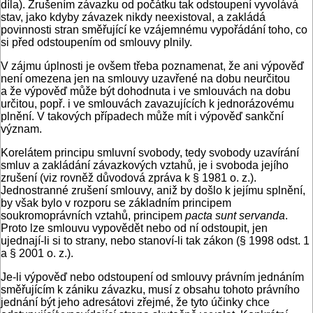
díla). Zrušením závazku od počátku tak odstoupení vyvolává
stav, jako kdyby závazek nikdy neexistoval, a zakládá
povinnosti stran směřující ke vzájemnému vypořádání toho, co
si před odstoupením od smlouvy plnily.
V zájmu úplnosti je ovšem třeba poznamenat, že ani výpověď
není omezena jen na smlouvy uzavřené na dobu neurčitou
a že výpověď může být dohodnuta i ve smlouvách na dobu
určitou, popř. i ve smlouvách zavazujících k jednorázovému
plnění. V takových případech může mít i výpověď sankční
význam.
Korelátem principu smluvní svobody, tedy svobody uzavírání
smluv a zakládání závazkových vztahů, je i svoboda jejího
zrušení (viz rovněž důvodová zpráva k § 1981 o. z.).
Jednostranné zrušení smlouvy, aniž by došlo k jejímu splnění,
by však bylo v rozporu se základním principem
soukromoprávních vztahů, principem
pacta sunt servanda
.
Proto lze smlouvu vypovědět nebo od ní odstoupit, jen
ujednají-li si to strany, nebo stanoví-li tak zákon (§ 1998 odst. 1
a § 2001 o. z.).
Je-li výpověď nebo odstoupení od smlouvy právním jednáním
směřujícím k zániku závazku, musí z obsahu tohoto právního
jednání být jeho adresátovi zřejmé, že tyto účinky chce