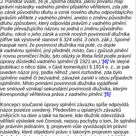
J. Handlar uvádí, že je
„sporná otázka, jakou povahu mají
právní následky vadného plnění přijatého věřitelem, zda jde
o zánik původního dluhu a vznik nového dluhu odpovídajícího
právům věřitele z vadného plnění, anebo o změnu původního
dluhu způsobem, který odpovídá právům z vadného plnění.
Podle převažujícího názoru se jedná o změnu původního
dluhu, nikoli o jeho zánik a vznik nových povinností dlužníka
(dříve tak výslovně stanovil § 324 odst. 3 obch. zák.). Sporné
naopak není, že povinnost dlužníka má poté, co dojde
k vadnému splnění, jiný předmět, místo, čas i způsob plnění
i novou promlčecí lhůtu, tyto otázky je třeba řešit podle právní
úpravy důsledků vadného splnění (§ 1921 an.)
.
“
[4]
Ve stejné
publikaci o něco dále, v části komentující § 1914 o. z., je pak
uveden názor jiný, podle něhož
„není rozhodné, zda bylo
splněno vadně či bezvadně, závazek zanikl v obou případech
splněním. Místo primární povinnosti dlužníka vyjádřené
ve smlouvě vznikají sekundární povinnosti dlužníka, kterým
korespondují věřitelova práva z vadného plnění.“
[5]
Koncepci současné úpravy splnění závazku spíše odpovídá
názor posléze uvedený. Především u úplatných závazků
znějících na
dare
a také na
facere
, kde dlužník odevzdává
věřiteli výsledek své činnosti, nejsou pochyby o tom, že splnění
je právním jednáním, tj. projevem vůle vyvolávajícím právní
následky, které objektivní právo s takovým projevem spojuje.