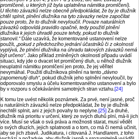
promlčené, u kterých již byla uplatněna námitka promlčení).
U těchto závazků nelze obecně předpokládat, že by je dlužník
chtěl splnit, plnění dlužníka na tyto závazky nelze započítat
pouze proto, že to dlužník nevyloučil. Povaze naturálních
závazků odpovídá pravidlo opačné, tedy použití plnění
dlužníka k jejich úhradě pouze tehdy, pokud to dlužník
stanovil.“
Dále uzavírá, že komentované ustanovení nelze
použít,
„pokud z předchozího jednání účastníků či z okolností
vyplývá, že plnění dlužníka na úhradu takových závazků nemá
být určeno“.
Jako příklad zmíněných okolností případu uvádí
situaci, kdy jde o dvacet let promlčený dluh, u něhož dlužník
neuplatnil námitku promlčení jen proto, že jej věřitel
nevymáhal. Použití dlužníkova plnění na tento
„dávno
zapomenutý dluh“
, pokud dlužník jeho splnění nevyloučil, by
odporovalo smyslu a účelu komentovaného ustanovení a bylo
by v rozporu s očekáváními samotných stran vztahu.
[24]
K tomu lze uvést několik poznámek. Za prvé, není jasné, proč
u naturálních závazků nelze předpokládat, že by je dlužník
nechtěl splnit, ani z jejich povahy to neplyne.
[25]
Za druhé,
dlužník má prioritu v určení, který ze svých dluhů plní, má-li jich
více. Musí se však o svá práva a možnosti starat, musí vědět
o svých dluzích, jejich splatnosti a o tom, co má či nemá učinit,
aby se jich zbavil. Judikatura, i citovaná J. Hand­larem, z toho
vychází a požaduje, aby dlužník jasně a srozumitelně vyjádřil,