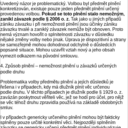
Uvedený názor je problematický. Volbou byl předmět plnění
konkretizován, existuje pouze jeden předmět plnění určený
provedenou volbou.
Pokud se toto plnění stalo nemožným,
zanikl závazek podle § 2006 o. z.
Tak jako u jiných případů
zániku závazku i při nemožnosti plnění jsou účinky zániku
závazku trvalé a zaniklý závazek nemůže být obnoven. Proto
nemá význam hovořit o splnitelnosti závazku v důsledku
nějaké změny volby nebo jinak. Úprava je dispozitivní a strany
se samozřejmě mohou dohodnout odchylně o důsledcích
popsané situace. Mohou uzavřít vztah nový a jeho obsah
vymezit odkazem na původní smlouvu.
4. Způsob plnění – nemožnost plnění u závazků určených
podle druhu
Problematika volby předmětu plnění a jejích důsledků je
řešena i v případech, kdy má dlužník plnit věc určenou
podle druhu. V těchto případech je dlužník podle § 1929 o. z.
zavázán poskytnout věřiteli věc, jež se hodí pro účel, pro nějž
se věc téhož druhu zpravidla používá na základě obdobných
smluv.
I v případech genericky určeného plnění mohou být fakticky
splněny pouze určité konkrétní věci. Nejpozději splněním
závazku se genericky určený předmět plnění individualizuje,