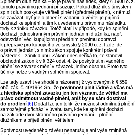
Splněním dluh zaniká – to je právní následek, který § 1908 o. z.
tomuto právnímu jednání přisuzuje. Pokud dlužník s úmyslem
splnit dluh poskytuje věřiteli plnění (předmět plnění), k němuž
se zavázal, byť jde o plnění s vadami, a věřitel je přijímá,
dochází ke splnění, a tím k uvedenému právnímu následku,
tedy k zániku závazku. Totéž platí i v případě, kdy ke splnění
dochází jednostranným právním jednáním dlužníka, např.
odevzdání věci kupujícímu předáním prvnímu dopravci
k přepravě pro kupujícího ve smyslu § 2090 o. z. I zde jde
o právní jednání, s nímž zákon spojuje konkrétní právní
následek – zánik dluhu. Zákon dnes neříká to, co stanovil
obchodní zákoník v § 324 odst. 4, že poskytnutím vadného
plnění se závazek mění v závazek jiného obsahu. Proto tyto
účinky nelze s vadným splněním spojovat.
Lze tedy uzavřít ve shodě s názorem již vysloveným k § 559
obč. zák. č. 40/1964 Sb., že
povinnost plnit řádně a včas má
z hlediska splnění závazku jen ten význam, že věřitel má
právo odmítnout vadné plnění, aniž by se sám dostával
do prodlení
.
[6]
Dodat lze jen tolik, že možnost odmítnutí plnění
samozřejmě přichází v úvahu tam, kde ke splnění dochází
na základě dvoustranného právního jednání – plnění
dlužníkem a přijetí plnění věřitelem.
Správnost uvedeného závěru nenarušuje ani výše zmíněná