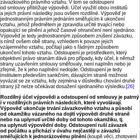
závazkového právního vztahu. V tom se odstoupení
od smlouvy přibližuje výpovědi. Účel využití obou institutů
a jejich právní následky jsou ovšem rozdílné. Výpověď je
jednostranným právním jednáním směřujícím k ukončení
vztahu, jehož předmětem je zpravidla určité trvající nebo
opakující se plnění a jehož časové ohraničení není sjednáno.
Výpověď je tedy jednostranným způsobem zrušení závazku,
s nímž ovšem obě strany, vzhledem k povaze jejich
vzájemného vztahu, počítají jako s řádným způsobem
ukončení tohoto vztahu. Odstoupení je prostředkem, který
objektivní právo stranám dává pro případy, kdy účel, k němuž
strany uzavřením smlouvy směřovaly, není naplněn nebo je
zřejmé, že k jeho naplnění nedojde. Odstoupení je tedy
institutem především sankčním, dávajícím straně možnost
vyvázat se ze vztahu, kdy zejména v důsledku chování druhé
strany již nelze očekávat dosažení sjednaného výsledku.
[26]
Rozdílný účel výpovědi a odstoupení od smlouvy je patrný
i v rozdílných právních následcích, které vyvolávají.
Výpověď ukončuje trvání závazkového vztahu a působí
od okamžiku vázaného na dojití výpovědi druhé straně
nebo na uplynutí určité doby od tohoto okamžiku, tj.
na uplynutí výpovědní doby. Odstoupení ruší závazek
od počátku a přichází v úvahu nejčastěji u závazků
směřujících k jednorázovému plnění
(koupě věci, zhotovení