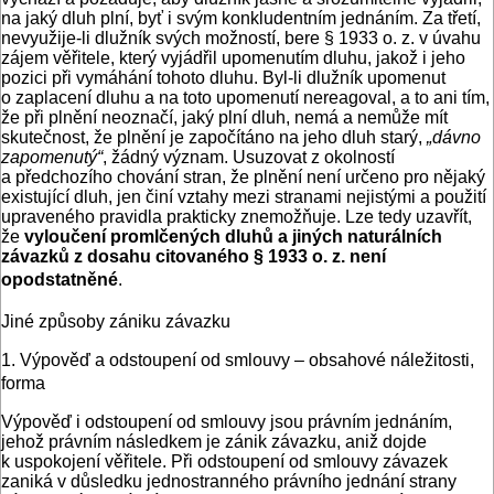
na jaký dluh plní, byť i svým konkludentním jednáním. Za třetí,
nevyužije-li dlužník svých možností, bere § 1933 o. z. v úvahu
zájem věřitele, který vyjádřil upomenutím dluhu, jakož i jeho
pozici při vymáhání tohoto dluhu. Byl-li dlužník upomenut
o zaplacení dluhu a na toto upomenutí nereagoval, a to ani tím,
že při plnění neoznačí, jaký plní dluh, nemá a nemůže mít
skutečnost, že plnění je započítáno na jeho dluh starý,
„dávno
zapomenutý“
, žádný význam. Usuzovat z okolností
a předchozího chování stran, že plnění není určeno pro nějaký
existující dluh, jen činí vztahy mezi stranami nejistými a použití
upraveného pravidla prakticky znemožňuje. Lze tedy uzavřít,
že
vyloučení promlčených dluhů a jiných naturálních
závazků z dosahu citovaného § 1933 o. z. není
opodstatněné
.
Jiné způsoby zániku závazku
1. Výpověď a odstoupení od smlouvy – obsahové náležitosti,
forma
Výpověď i odstoupení od smlouvy jsou právním jednáním,
jehož právním následkem je zánik závazku, aniž dojde
k uspokojení věřitele. Při odstoupení od smlouvy závazek
zaniká v důsledku jednostranného právního jednání strany