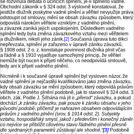
se rozvinula debata o účincích splnění, je-li splněno vadně.
Obchodní zákoník v § 324 odst. 3 výslovně konstatoval, že
jestliže dlužník poskytne vadné plnění a věřitel nevyužije práva
odstoupit od smlouvy, mění se obsah závazku způsobem, který
odpovídá nárokům věřitele vzniklým z vadného plnění,
a závazek zaniká jejich uspokojením. Důsledkem vadného
splnění tedy byla změna závazkového vztahu mezi věřitelem
a dlužníkem, nikoli jeho zánik.
[2]
Současná úprava tuto dikci
nepřevzala, splnění je zařazeno v úpravě zániku závazků,
§ 1908 odst. 2 o. z. konstatuje povinnost dlužníka plnit včas
a řádně a § 1910 vyjadřuje samozřejmý princip, že věřitel
nemůže být nucen k přijetí něčeho, co neodpovídá smlouvě,
tedy ani k přijetí vadného plnění.
Nicméně i k současné úpravě splnění byl vysloven názor, že
vadné splnění je nejčastěji kvalifikováno jako změna závazku,
kdy obsah závazku se mění způsobem, který odpovídá právům
věřitele z vadného plnění podobně, jak to stanovil § 324 odst. 3
obch. zák. Podle J. Šilhána má jít o
„přerod“
závazku, a pokud
dochází
„k zániku závazku, pak pouze k zániku obsahu v jeho
původní podobě, přičemž je nahrazen obsahem odpovídajícím
právům z vadného plnění (srov. § 1914 odst. 2). Subjekty
vztahu, hospodářský smysl, jakož i především i konečný záměr
co nejvíce se přiblížit cílovému stavu řádného plnění přesně
dle sjednaných parametrů zůstávají ale shodné.“
[3]
Podobně