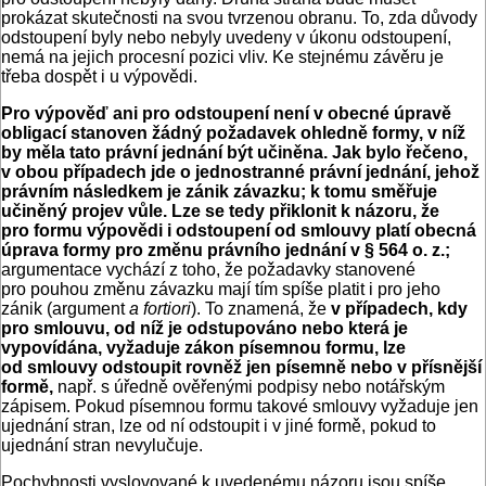
prokázat skutečnosti na svou tvrzenou obranu. To, zda důvody
odstoupení byly nebo nebyly uvedeny v úkonu odstoupení,
nemá na jejich procesní pozici vliv. Ke stejnému závěru je
třeba dospět i u výpovědi.
Pro výpověď ani pro odstoupení není v obecné úpravě
obligací stanoven žádný požadavek ohledně formy, v níž
by měla tato právní jednání být učiněna. Jak bylo řečeno,
v obou případech jde o jednostranné právní jednání, jehož
právním následkem je zánik závazku; k tomu směřuje
učiněný projev vůle. Lze se tedy přiklonit k názoru, že
pro formu výpovědi i odstoupení od smlouvy platí obecná
úprava formy pro změnu právního jednání v § 564 o. z.;
argumentace vychází z toho, že požadavky stanovené
pro pouhou změnu závazku mají tím spíše platit i pro jeho
zánik (argument
a fortiori
). To znamená, že
v případech, kdy
pro smlouvu, od níž je odstupováno nebo která je
vypovídána, vyžaduje zákon písemnou formu, lze
od smlouvy odstoupit rovněž jen písemně nebo v přísnější
formě,
např. s úředně ověřenými podpisy nebo notářským
zápisem. Pokud písemnou formu takové smlouvy vyžaduje jen
ujednání stran, lze od ní odstoupit i v jiné formě, pokud to
ujednání stran nevylučuje.
Pochybnosti vyslovované k uvedenému názoru jsou spíše