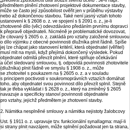
„předvést způsobilost díla sloužit svému účelu“
. Je-li např.
předmětem plnění zhotovení projektové dokumentace stavby,
může se často její způsobilost ověřit jen v průběhu výstavby
nebo až dokončenou stavbou. Také není jasný vztah tohoto
ustanovení k § 2608 o. z. ve spojení s § 2091 o. z., je-li
zhotovené dílo (věc) odevzdáváno předáním prvnímu dopravci
k přepravě objednateli. Nicméně je problematické dovozovat,
že citovaný § 2605 o. z. zakládá pro vztahy založené smlouvou
o dílo výjimku z obecné povinnosti dlužníka plnit řádně. Spíše
jej lze chápat jako stanovení kritérií, která objednatel (věřitel)
musí mít na mysli, když přejímá dokončený výsledek. Pokud
objednatel odmítá převzít plnění, které splňuje očekávání
a účel sledovaný smlouvou, tj. odpovídá povinnosti zhotovitele
(dlužníka) plnit řádně ve smyslu § 1908 o. z., může
se zhotovitel s poukazem na § 2605 o. z. a v souladu
s principem poctivosti v soukromoprávních vztazích domáhat
toho, aby objednatel svou povinnost dílo převzít splnil. Stejně
tak je třeba vykládat i § 2628 o. z., který na zmíněný § 2605
navazuje a specificky stanoví povinnosti objednatele
pro vztahy, jejichž předmětem je zhotovení stavby.
2. Námitka nesplněné smlouvy a námitka nejistoty žalobcovy
Ust. § 1911 o. z. upravuje tzv. funkcionální synallagma: mají-li
si strany plnit navzájem, může splnění požadovat jen ta strana,