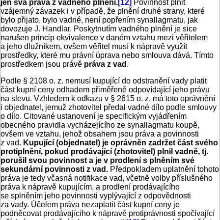
jen svá práva z vadného plnění.
[12]
Povinnost plnit
vzájemný závazek i v případě, že plnění druhé strany, které
bylo přijato, bylo vadné, není popřením synallagmatu, jak
dovozuje J. Handlar. Poskytnutím vadného plnění je sice
narušen princip ekvivalence v daném vztahu mezi věřitelem
a jeho dlužníkem, ovšem věřitel musí k nápravě využít
prostředky, které mu právní úprava nebo smlouva dává. Tímto
prostředkem jsou právě
práva z vad
.
Podle § 2108 o. z. nemusí kupující do odstranění vady platit
část kupní ceny odhadem přiměřeně odpovídající jeho právu
na slevu. Vzhledem k odkazu v § 2615 o. z. má toto oprávnění
i objednatel, jemuž zhotovitel předal vadné dílo podle smlouvy
o dílo. Citované ustanovení je specifickým vyjádřením
obecného pravidla vycházejícího ze synallagmatu koupě,
ovšem ve vztahu, jehož obsahem jsou práva a povinnosti
z vad.
Kupující (objednatel) je oprávněn zadržet část svého
protiplnění, pokud prodávající (zhotovitel) plnil vadně, tj.
porušil svou povinnost a je v prodlení s plněním své
sekundární povinnosti z vad.
Předpokladem uplatnění tohoto
práva je tedy včasná notifikace vad, včetně volby příslušného
práva k nápravě kupujícím, a prodlení prodávajícího
se splněním jeho povinnosti vyplývající z odpovědnosti
za vady. Účelem práva nezaplatit část kupní ceny je
podněcovat prodávajícího k nápravě protiprávnosti spočívající