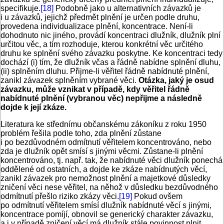
specifikuje.
[18]
Podobně jako u alternativních závazků je
i u závazků, jejichž předmět plnění je určen podle druhu,
provedena individualizace plnění, koncentrace. Není-li
dohodnuto nic jiného, provádí koncentraci dlužník, dlužník plní
určitou věc, a tím rozhoduje, kterou konkrétní věc určitého
druhu ke splnění svého závazku poskytne. Ke koncentraci tedy
dochází (i) tím, že dlužník včas a řádně nabídne splnění dluhu,
(ii) splněním dluhu. Přijme-li věřitel řádně nabídnuté plnění,
zanikl závazek splněním vybrané věci.
Otázka, jaký je osud
závazku, může vznikat v případě, kdy věřitel řádně
nabídnuté plnění (vybranou věc) nepřijme a následně
dojde k její zkáze.
Literatura ke střednímu občanskému zákoníku z roku 1950
problém řešila podle toho, zda plnění zůstane
i po bezdůvodném odmítnutí věřitelem koncentrováno, nebo
zda je dlužník opět smísí s jinými věcmi. Zůstane-li plnění
koncentrováno, tj. např. tak, že nabídnuté věci dlužník ponechá
oddělené od ostatních, a dojde ke zkáze nabídnutých věcí,
zanikl závazek pro nemožnost plnění a majetkové důsledky
zničení věci nese věřitel, na něhož v důsledku bezdůvodného
odmítnutí přešlo riziko zkázy věci.
[19]
Pokud ovšem
po odmítnutí věřitelem smísí dlužník nabídnuté věcí s jinými,
koncentrace pomíjí, obnovil se generický charakter závazku,
a i v případě zničení věcí má dlužník stále povinnost plnit