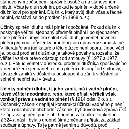
stanoveným způsobem, správné osobě a na stanoveném
místě. Včas je dluh splněn, pokud je splněn v době určené
dlužníkovi pro splnění. Dlužník, který svůj dluh včas a řádně
neplní, dostává se do prodlení (§ 1968 o. z.).
Účinky splnění dluhu má i plnění opožděné. Pokud dlužník
poskytuje věřiteli sjednaný předmět plnění i po sjednaném
čase plnění s úmyslem splnit svůj dluh, je věřitel povinen
plnění přijmout; důsledky prodlení jsou upraveny samostatně.
V literatuře ani judikatuře o této otázce není sporu. Jinou věcí
je, pokud prodlení dlužníka je takové povahy a rozsahu, že
věřiteli vzniká právo odstoupit od smlouvy (§ 1977 a 1977
o. z.). Pokud věřitel v důsledku prodlení dlužníka spočívajícího
v nedodržení sjednaného času plnění odstoupí od smlouvy,
závazek zaniká v důsledku odstoupení a zánik v důsledku
splnění nepřichází v úvahu.
Účinky splnění dluhu, tj. jeho zánik, má i vadné plnění,
které věřitel neodmítne, resp. které přijal; věřiteli však
vznikají práva z vadného plnění
(§ 1914 odst. 2 o. z.).
Občanský zákoník nepřijal konstrukci účinků vadného plnění,
kterou obsahoval obchodní zákoník, byť důvodová zpráva říká,
že úprava splnění podle obchodního zákoníku, konkrétně
§ 324 a násl., byla s drobnějšími změnami přijata za základ
současné úpravy. To je patrně jedním z důvodů, proč