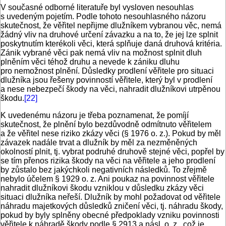
V současné odborné literatuře byl vysloven nesouhlas
s uvedeným pojetím. Podle tohoto nesouhlasného názoru
skutečnost, že věřitel nepřijme dlužníkem vybranou věc, nemá
žádný vliv na druhové určení závazku a na to, že jej lze splnit
poskytnutím kterékoli věci, která splňuje daná druhová kritéria.
Zánik vybrané věci pak nemá vliv na možnost splnit dluh
plněním věci téhož druhu a nevede k zániku dluhu
pro nemožnost plnění. Důsledky prodlení věřitele pro situaci
dlužníka jsou řešeny povinností věřitele, který byl v prodlení
a nese nebezpečí škody na věci, nahradit dlužníkovi utrpěnou
škodu.
[22]
K uvedenému názoru je třeba poznamenat, že pomíjí
skutečnost, že plnění bylo bezdůvodně odmítnuto věřitelem
a že věřitel nese riziko zkázy věci (§ 1976 o. z.). Pokud by měl
závazek nadále trvat a dlužník by měl za nezměněných
okolností plnit, tj. vybrat podruhé druhově stejné věci, popřel by
se tím přenos rizika škody na věci na věřitele a jeho prodlení
by zůstalo bez jakýchkoli negativních následků. To zřejmě
nebylo účelem § 1929 o. z. Ani poukaz na povinnost věřitele
nahradit dlužníkovi škodu vzniklou v důsledku zkázy věci
situaci dlužníka neřeší. Dlužník by mohl požadovat od věřitele
náhradu majetkových důsledků zničení věci, tj. náhradu škody,
pokud by byly splněny obecné předpoklady vzniku povinnosti
věřitele k náhradě škody podle § 2913 a násl. o. z., což je