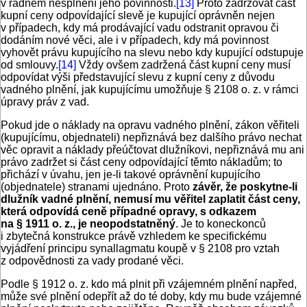
v řádném nesplnění jeho povinnosti.
[13]
Proto zadržovat část
kupní ceny odpovídající slevě je kupující oprávněn nejen
v případech, kdy má prodávající vadu odstranit opravou či
dodáním nové věci, ale i v případech, kdy má povinnost
vyhovět právu kupujícího na slevu nebo kdy kupující odstupuje
od smlouvy.
[14]
Vždy ovšem zadržená část kupní ceny musí
odpovídat výši představující slevu z kupní ceny z důvodu
vadného plnění, jak kupujícímu umožňuje § 2108 o. z. v rámci
úpravy práv z vad.
Pokud jde o náklady na opravu vadného plnění, zákon věřiteli
(kupujícímu, objednateli) nepřiznává bez dalšího právo nechat
věc opravit a náklady přeúčtovat dlužníkovi, nepřiznává mu ani
právo zadržet si část ceny odpovídající těmto nákladům; to
přichází v úvahu, jen je-li takové oprávnění kupujícího
(objednatele) stranami ujednáno. Proto
závěr, že poskytne-li
dlužník vadné plnění, nemusí mu věřitel zaplatit část ceny,
která odpovídá ceně případné opravy, s odkazem
na § 1911 o. z., je neopodstatněný
. Je to koneckonců
i zbytečná konstrukce právě vzhledem ke specifickému
vyjádření principu synallagmatu koupě v § 2108 pro vztah
z odpovědnosti za vady prodané věci.
Podle § 1912 o. z. kdo má plnit při vzájemném plnění napřed,
může své plnění odepřít až do té doby, kdy mu bude vzájemné