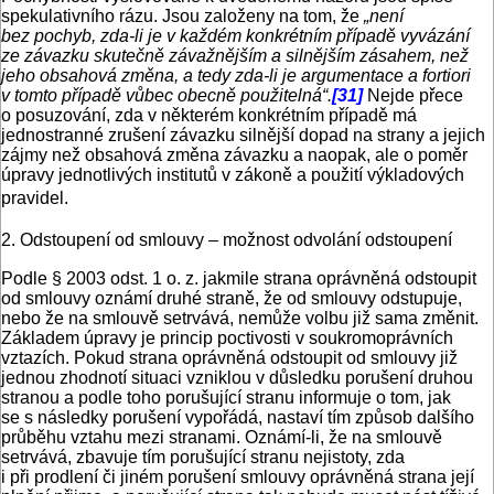
spekulativního rázu. Jsou založeny na tom, že
„není
bez pochyb, zda-li je v každém konkrétním případě vyvázání
ze závazku skutečně závažnějším a silnějším zásahem, než
jeho obsahová změna, a tedy zda-li je argumentace a fortiori
v tomto případě vůbec obecně použitelná“.
[31]
Nejde přece
o posuzování, zda v některém konkrétním případě má
jednostranné zrušení závazku silnější dopad na strany a jejich
zájmy než obsahová změna závazku a naopak, ale o poměr
úpravy jednotlivých institutů v zákoně a použití výkladových
pravidel.
2. Odstoupení od smlouvy – možnost odvolání odstoupení
Podle § 2003 odst. 1 o. z. jakmile strana oprávněná odstoupit
od smlouvy oznámí druhé straně, že od smlouvy odstupuje,
nebo že na smlouvě setrvává, nemůže volbu již sama změnit.
Základem úpravy je princip poctivosti v soukromoprávních
vztazích. Pokud strana oprávněná odstoupit od smlouvy již
jednou zhodnotí situaci vzniklou v důsledku porušení druhou
stranou a podle toho porušující stranu informuje o tom, jak
se s následky porušení vypořádá, nastaví tím způsob dalšího
průběhu vztahu mezi stranami. Oznámí-li, že na smlouvě
setrvává, zbavuje tím porušující stranu nejistoty, zda
i při prodlení či jiném porušení smlouvy oprávněná strana její