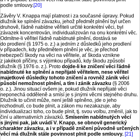
podle smlouvy.
[20]
Závěry V. Knappa mají platnost i za současné úpravy. Pokud
dlužník ke splnění závazku, jehož předmět plnění byl určen
druhově, řádně nabídne věřiteli určité konkrétní věci, byl
závazek koncentrován, individualizován na onu konkrétní věc.
Odmítne-li věřitel řádně nabídnuté plnění, dostává se
do prodlení (§ 1975 o. z.) a jedním z důsledků jeho prodlení
v případech, kdy předmětem plnění je věc, je přechod
nebezpečí škody na věci na věřitele, ať škoda vznikne
z jakékoli příčiny, s výjimkou případů, kdy škodu způsobí
dlužník (§ 1976 o. z.). Proto
dojde-li ke zničení věci řádně
nabídnuté ke splnění a nepřijaté věřitelem, nese věřitel
majetkové důsledky tohoto zničení a rovněž zánik věci
působí nemožnost plnění, a tím i zánik závazku
(§ 2006
o. z.). Jinou situací ovšem je, pokud dlužník nepřijaté věci
neponechá odděleně a smísí je s jinými věcmi stejného druhu.
Dlužník to učinit může, není ještě splněno, jde o jeho
rozhodnutí, co bude plnit, a zákon mu nezakazuje, aby
individualizaci toho, co bude plnit, tj. svou volbu, změnil, jak to
činí u alternativních závazků.
Smísením nabídnutých věcí
s jinými pak, jak uvádí V. Knapp, se obnovil generický
charakter závazku, a i v případě zničení původně určených
věcí má dlužník stále povinnost plnit podle smlouvy.
[21]