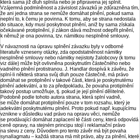
která sama již dluh splnila nebo je připravena jej splnit.
Vzájemná podmíněnost a závislost závazků je zdůrazněna tím,
že ani jedna strana se nemůže domáhat plnění, pokud sama
neplní to, k čemu je povinna. K tomu, aby se strana nedostala
do situace, kdy musí poskytnout plnění, aniž by sama získala
očekávané protiplnění, jí zákon dává možnost odepřít plnění,
k němuž je ona povinna, tzv. námitkou nesplněné smlouvy.
V návaznosti na úpravu splnění závazku byly v odborné
literatuře vzneseny otázky, zda opodstatněnost námitky
nesplněné smlouvy nebo námitky nejistoty žalobcovy (k tomu
viz dále) může být ovlivněna poskytnutím částečného nebo
vadného plnění protistranou. J. Handlar dospívá k závěru, že
splní-li některá strana svůj dluh pouze částečně, má právo
domáhat se protiplnění v takové části, která je poskytnutému
plnění adekvátní, a to za předpokladu, že povaha protiplnění
takový postup umožňuje, tj. pokud je její plnění dělitelné.
Podobně podle tohoto autora strana, která splní vadně,
se může domáhat protiplnění pouze v tom rozsahu, který je
adekvátní poskytnutému plnění. Proto pokud např. kupujícímu
vznikne v důsledku vad právo na opravu věci, nemůže
se prodávající domáhat zaplacení té části ceny, která odpovídá
ceně opravy, na stejném principu stojí i reklamační právo
na slevu z ceny. Důvodem pro tento závěr má být povaha
synallagmatu – kaž­dá strana má mít právo, aby za plnění, které