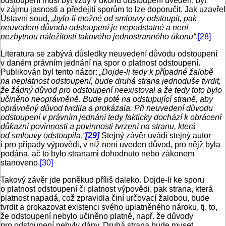
odstoupení musí být vždy v úkonu odstoupení uveden, byť
v zájmu jasnosti a předejití sporům to lze doporučit. Jak uzavřel
Ústavní soud,
„bylo-li možné od smlouvy odstoupit, pak
neuvedení důvodu odstoupení je nepodstatné a není
nezbytnou náležitostí takového jednostranného úkonu“
.
[28]
Literatura se zabývá důsledky neuvedení důvodu odstoupení
v daném právním jednání na spor o platnost odstoupení.
Publikován byl tento názor:
„Dojde-li tedy k případné žalobě
na neplatnost odstoupení, bude druhá strana jednoduše tvrdit,
že žádný důvod pro odstoupení neexistoval a že tedy toto bylo
učiněno neoprávněně. Bude poté na odstupující straně, aby
oprávněný důvod tvrdila a prokázala. Při neuvedení důvodu
odstoupení v právním jednání tedy fakticky dochází k obrácení
důkazní povinnosti a povinnosti tvrzení na stranu, která
od smlouvy odstoupila
.
“
[29]
Stejný závěr uvádí stejný autor
i pro případy výpovědi, v níž není uveden důvod, pro nějž byla
podána, ač to bylo stranami dohodnuto nebo zákonem
stanoveno.
[30]
Takový závěr jde poněkud příliš daleko. Dojde-li ke sporu
o platnost odstoupení či platnost výpovědi, pak strana, která
platnost napadá, což zpravidla činí určovací žalobou, bude
tvrdit a prokazovat existenci svého uplatněného nároku, tj. to,
že odstoupení nebylo učiněno platně, např. že důvody
pro odstoupení nebyly dány. Druhá strana bude muset