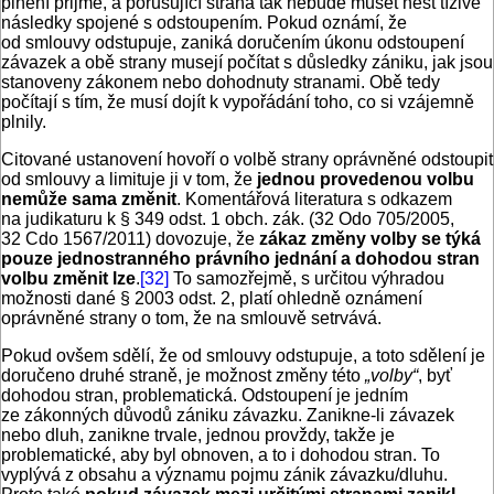
plnění přijme, a porušující strana tak nebude muset nést tíživé
následky spojené s odstoupením. Pokud oznámí, že
od smlouvy odstupuje, zaniká doručením úkonu odstoupení
závazek a obě strany musejí počítat s důsledky zániku, jak jsou
stanoveny zákonem nebo dohodnuty stranami. Obě tedy
počítají s tím, že musí dojít k vypořádání toho, co si vzájemně
plnily.
Citované ustanovení hovoří o volbě strany oprávněné odstoupit
od smlouvy a limituje ji v tom, že
jednou provedenou volbu
nemůže sama změnit
. Komentářová literatura s odkazem
na judikaturu k § 349 odst. 1 obch. zák. (32 Odo 705/2005,
32 Cdo 1567/2011) dovozuje, že
zákaz změny volby se týká
pouze jednostranného právního jednání a dohodou stran
volbu změnit lze
.
[32]
To samozřejmě, s určitou výhradou
možnosti dané § 2003 odst. 2, platí ohledně oznámení
oprávněné strany o tom, že na smlouvě setrvává.
Pokud ovšem sdělí, že od smlouvy odstupuje, a toto sdělení je
doručeno druhé straně, je možnost změny této
„volby“
, byť
dohodou stran, problematická. Odstoupení je jedním
ze zákonných důvodů zániku závazku. Zanikne-li závazek
nebo dluh, zanikne trvale, jednou provždy, takže je
problematické, aby byl obnoven, a to i dohodou stran. To
vyplývá z obsahu a významu pojmu zánik závazku/dluhu.