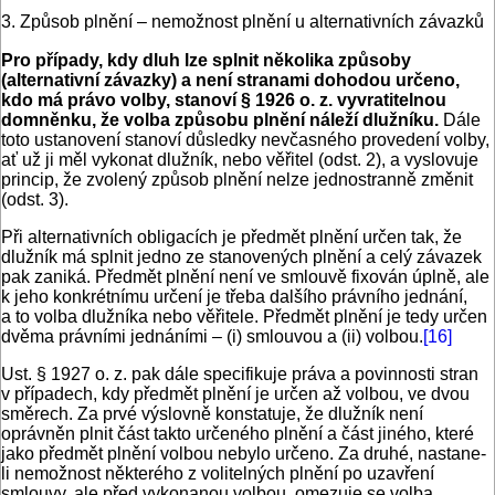
3. Způsob plnění – nemožnost plnění u alternativních závazků
Pro případy, kdy dluh lze splnit několika způsoby
(alternativní závazky) a není stranami dohodou určeno,
kdo má právo volby, stanoví § 1926 o. z. vyvratitelnou
domněnku, že volba způsobu plnění náleží dlužníku.
Dále
toto ustanovení stanoví důsledky nevčasného provedení volby,
ať už ji měl vykonat dlužník, nebo věřitel (odst. 2), a vyslovuje
princip, že zvolený způsob plnění nelze jednostranně změnit
(odst. 3).
Při alternativních obligacích je předmět plnění určen tak, že
dlužník má splnit jedno ze stanovených plnění a celý závazek
pak zaniká. Předmět plnění není ve smlouvě fixován úplně, ale
k jeho konkrétnímu určení je třeba dalšího právního jednání,
a to volba dlužníka nebo věřitele. Předmět plnění je tedy určen
dvěma právními jednáními – (i) smlouvou a (ii) volbou.
[16]
Ust. § 1927 o. z. pak dále specifikuje práva a povinnosti stran
v případech, kdy předmět plnění je určen až volbou, ve dvou
směrech. Za prvé výslovně konstatuje, že dlužník není
oprávněn plnit část takto určeného plnění a část jiného, které
jako předmět plnění volbou nebylo určeno. Za druhé, nastane-
li nemožnost některého z volitelných plnění po uzavření
smlouvy, ale před vykonanou volbou, omezuje se volba