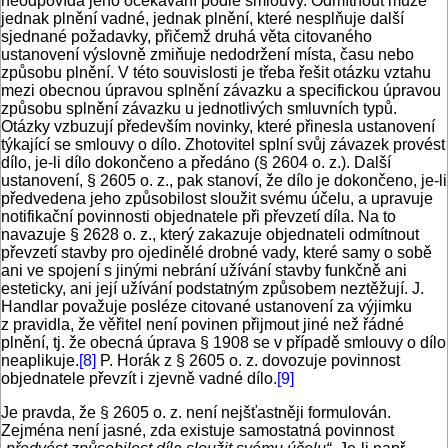
neodpovídá jeho očekávání podle smlouvy. Odmítnout může
jednak plnění vadné, jednak plnění, které nesplňuje další
sjednané požadavky, přičemž druhá věta citovaného
ustanovení výslovně zmiňuje nedodržení místa, času nebo
způsobu plnění. V této souvislosti je třeba řešit otázku vztahu
mezi obecnou úpravou splnění závazku a specifickou úpravou
způsobu splnění závazku u jednotlivých smluvních typů.
Otázky vzbuzují především novinky, které přinesla ustanovení
týkající se smlouvy o dílo. Zhotovitel splní svůj závazek provést
dílo, je-li dílo dokončeno a předáno (§ 2604 o. z.). Další
ustanovení, § 2605 o. z., pak stanoví, že dílo je dokončeno, je-li
předvedena jeho způsobilost sloužit svému účelu, a upravuje
notifikační povinnosti objednatele při převzetí díla. Na to
navazuje § 2628 o. z., který zakazuje objednateli odmítnout
převzetí stavby pro ojedinělé drobné vady, které samy o sobě
ani ve spojení s jinými nebrání užívání stavby funkčně ani
esteticky, ani její užívání podstatným způsobem neztěžují. J.
Handlar považuje posléze citované ustanovení za výjimku
z pravidla, že věřitel není povinen přijmout jiné než řádné
plnění, tj. že obecná úprava § 1908 se v případě smlouvy o dílo
ne­aplikuje.
[8]
P. Horák z § 2605 o. z. dovozuje povinnost
objednatele převzít i zjevně vadné dílo.
[9]
Je pravda, že § 2605 o. z. není nejšťastněji formulován.
Zejména není jasné, zda existuje samostatná povinnost