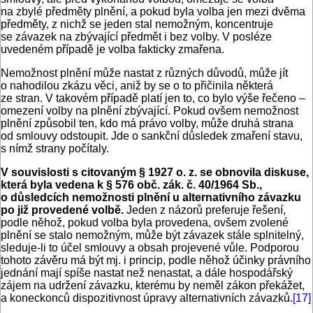
na zbylé předměty plnění, a pokud byla volba jen mezi dvěma
předměty, z nichž se jeden stal nemožným, koncentruje
se závazek na zbývající předmět i bez volby. V posléze
uvedeném případě je volba fakticky zmařena.
Nemožnost plnění může nastat z různých důvodů, může jít
o nahodilou zkázu věci, aniž by se o to přičinila některá
ze stran. V takovém případě platí jen to, co bylo výše řečeno –
omezení volby na plnění zbývající. Pokud ovšem nemožnost
plnění způsobil ten, kdo má právo volby, může druhá strana
od smlouvy odstoupit. Jde o sankční důsledek zmaření stavu,
s nímž strany počítaly.
V souvislosti s citovaným § 1927 o. z. se obnovila diskuse,
která byla vedena k § 576 obč. zák. č. 40/1964 Sb.,
o důsledcích nemožnosti plnění u alternativního závazku
po již provedené volbě.
Jeden z názorů preferuje řešení,
podle něhož, pokud volba byla provedena, ovšem zvolené
plnění se stalo nemožným, může být závazek stále splnitelný,
sleduje-li to účel smlouvy a obsah projevené vůle. Podporou
tohoto závěru má být mj. i princip, podle něhož účinky právního
jednání mají spíše nastat než nenastat, a dále hospodářský
zájem na udržení závazku, kterému by neměl zákon překážet,
a koneckonců dispozitivnost úpravy alternativních závazků.
[17]