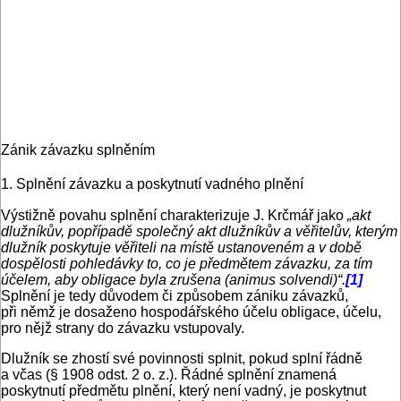
Zánik závazku splněním
1. Splnění závazku a poskytnutí vadného plnění
Výstižně povahu splnění charakterizuje J. Krčmář jako
„akt
dlužníkův, popřípadě společný akt dlužníkův a věřitelův, kterým
dlužník poskytuje věřiteli na místě ustanoveném a v době
dospělosti pohledávky to, co je předmětem závazku, za tím
účelem, aby obligace byla zrušena (animus solvendi)“.
[1]
Splnění je tedy důvodem či způsobem zániku závazků,
při němž je dosaženo hospodářského účelu obligace, účelu,
pro nějž strany do závazku vstupovaly.
Dlužník se zhostí své povinnosti splnit, pokud splní řádně
a včas (§ 1908 odst. 2 o. z.). Řádné splnění znamená
poskytnutí předmětu plnění, který není vadný, je poskytnut