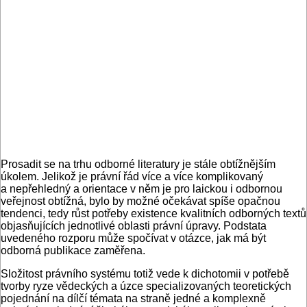
Prosadit se na trhu odborné literatury je stále obtížnějším
úkolem. Jelikož je právní řád více a více komplikovaný
a nepřehledný a orientace v něm je pro laickou i odbornou
veřejnost obtížná, bylo by možné očekávat spíše opačnou
tendenci, tedy růst potřeby existence kvalitních odborných textů
objasňujících jednotlivé oblasti právní úpravy. Podstata
uvedeného rozporu může spočívat v otázce, jak má být
odborná publikace zaměřena.
Složitost právního systému totiž vede k dichotomii v potřebě
tvorby ryze vědeckých a úzce specializovaných teoretických
pojednání na dílčí témata na straně jedné a komplexně