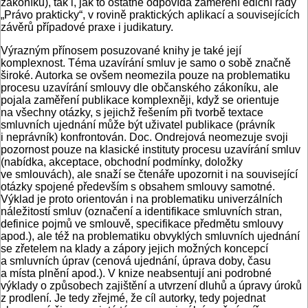
zákoníku), tak i, jak to ostatně odpovídá zaměření ediční řady
„Právo prakticky“, v rovině praktických aplikací a souvisejících
závěrů případové praxe i judikatury.
Výrazným přínosem posuzované knihy je také její
komplexnost. Téma uzavírání smluv je samo o sobě značně
široké. Autorka se ovšem neomezila pouze na problematiku
procesu uzavírání smlouvy dle občanského zákoníku, ale
pojala zaměření publikace komplexněji, když se orientuje
na všechny otázky, s jejichž řešením při tvorbě textace
smluvních ujednání může být uživatel publikace (právník
i neprávník) konfrontován. Doc. Ondrejová neomezuje svoji
pozornost pouze na klasické instituty procesu uzavírání smluv
(nabídka, akceptace, obchodní podmínky, doložky
ve smlouvách), ale snaží se čtenáře upozornit i na související
otázky spojené především s obsahem smlouvy samotné.
Výklad je proto orientován i na problematiku univerzálních
náležitostí smluv (označení a identifikace smluvních stran,
definice pojmů ve smlouvě, specifikace předmětu smlouvy
apod.), ale též na problematiku obvyklých smluvních ujednání
se zřetelem na klady a zápory jejich možných koncepcí
a smluvních úprav (cenová ujednání, úprava doby, času
a místa plnění apod.). V knize neabsentují ani podrobné
výklady o způsobech zajištění a utvrzení dluhů a úpravy úroků
z prodlení. Je tedy zřejmé, že cíl autorky, tedy pojednat