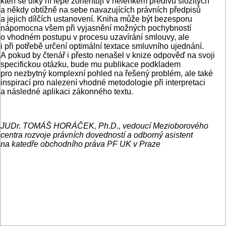
kteří se díky ní lépe zorientují v nelehkém předivu složitých
a někdy obtížně na sebe navazujících právních předpisů
a jejich dílčích ustanovení. Kniha může být bezesporu
nápomocna všem při vyjasnění možných pochybností
o vhodném postupu v procesu uzavírání smlouvy, ale
i při potřebě určení optimální textace smluvního ujednání.
A pokud by čtenář i přesto nenašel v knize odpověď na svoji
specifickou otázku, bude mu publikace podkladem
pro nezbytný komplexní pohled na řešený problém, ale také
inspirací pro nalezení vhodné metodologie při interpretaci
a následné aplikaci zákonného textu.
JUDr. TOMÁŠ HORÁČEK, Ph.D., vedoucí Mezioborového
centra rozvoje právních dovedností a odborný asistent
na katedře obchodního práva PF UK v Praze