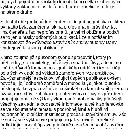
pojatých pojednání širokého tematického celku s obecnými
výklady základních institutů bez hlubší teoretické reflexe
na straně druhé.
Skloubit obě protichůdné tendence do jediné publikace, která
by nadto byla zaměřena jak na profesionální právníky, tak
i na čtenáře z řad neprofesionálů, je velmi obtížné a podaří
se to jen u hrstky odborných publikací. Lze s potěšením
konstatovat, že
Průvodce uzavíráním smluv
autorky Dany
Ondrejové takovou publikací je.
Kniha zaujme již způsobem svého zpracování, který je
přehledný, srozumitelný, přívětivý a snadno čtivý, a to mimo
jiné i z důvodů formálního a grafického oddělení teoretičtěji
pojatých výkladů od výkladů zaměřených ryze prakticky.
Za významnější aspekt ovlivňující úspěch publikace ovšem
považuji její odborné zaměření a metodiku, s jakou autorka
přistoupila ke zpracování velmi širokého a komplexního tématu
uzavírání smluv. Publikace přehledným a citlivým způsobem
propojuje obecné výklady zkoumané problematiky přinášející
všechny základní a podstatné informace nutné k zorientování
se ve zkoumaném tématu s podrobnějšími a hlubšími
pojednáními o dílčích institutech procesu uzavírání smluv. Vše
je současně výkladově propojeno jak v rovině teoretické
(reflektující právní úpravu primárně obsaženou v občanském