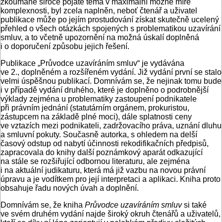
zkoumané široce pojaté téma v maximální možné míře
komplexnosti, byl zcela naplněn, neboť čtenář a uživatel
publikace může po jejím prostudování získat skutečně ucelený
přehled o všech otázkách spojených s problematikou uzavírání
smluv, a to včetně upozornění na možná úskalí doplněná
i o doporučení způsobu jejich řešení.
Publikace „Průvodce uzavíráním smluv“ je vydávána
ve 2., doplněném a rozšířeném vydání. Již vydání první se stalo
velmi úspěšnou publikací. Domnívám se, že nejinak tomu bude
i v případě vydání druhého, které je doplněno o podrobnější
výklady zejména u problematiky zastoupení podnikatele
při právním jednání (statutárním orgánem, prokuristou,
zástupcem na základě plné moci), dále splatnosti ceny
ve vztazích mezi podnikateli, zadržovacího práva, uznání dluhu
a smluvní pokuty. Současně autorka, s ohledem na delší
časový odstup od nabytí účinnosti rekodifikačních předpisů,
zapracovala do knihy další poznámkový aparát odkazující
na stále se rozšiřující odbornou literaturu, ale zejména
i na aktuální judikaturu, která má již vazbu na novou právní
úpravu a je vodítkem pro její interpretaci a aplikaci. Kniha proto
obsahuje řadu nových úvah a doplnění.
Domnívám se, že kniha
Průvodce uzavíráním smluv
si také
ve svém druhém vydání najde široký okruh čtenářů a uživatelů,