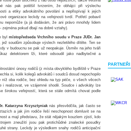
 roste podíl útočníků z řad osob nejbližších, takže většina
é nás pak potěšil tvrzením, že obhájci při výslechu
sti a etiky advokátního povolání a nepřispívají k jejich
kové organizace leckdy na veřejnosti tvrdí. Potřetí pobavil
omu nepomůže (a já dodávám, že ani právo mnohdy lidem
 zejména pokud dbají na dobré vztahy).
e byl
místopředseda Vrchního soudu v Praze JUDr. Jan
, jež soudům způsobuje výslech nezletilého dítěte. Ten se
ikdy v budoucnu se pak už neopakuje. Úsměv na jeho tváři
kaz detektorem lži, které odsoudil jako nadbytečné a
PARTNEŘI
trostátní únosy rodičů (z místa obvyklého bydliště v Praze
echla si, kolik kolegů advokátů i soudců dosud nepochopilo
e níž oba rodiče, bez ohledu na typ péče, o všech věcech
 je i realizovat, ve vzájemné shodě. Soudce i advokáty lze
se širokou veřejností, která se stále odmítá chovat podle
r. Katarzyna Krzysztyniak
nás přesvědčila, jak často se
ztazích a jak jím rodiče řeší neschopnost domluvit se na
nost a mají představu, že stát nějakým kouzlem zjistí, kdo
trojem zneužití jsou pak protichůdné znalecké posudky
uhé strany. Leckdy je výsledkem snahy rodičů anticipační