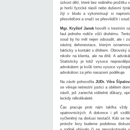
úzkost dětí, které bez reálného prožitku
je horší fyzické násilí nebo duševní týrán
žijí v bludu a vykonstruují si naprost
přesvědčeni a snaží se přesvědčit i soud
Mgr. Kryštof Janek
hovořil o trestním o
faul jednoho rodiče vůči druhému. Ten
soud by ho měl nejen odsoudit, ale i zo
nástroj dehonestace, kterým oznamovat
fakticky o kontakt s dítětem. Obrovský 
nikoliv na klienta, ale na dítě. A advok
Statisticky je totiž vysoce nepravděp
advokátem je kvůli tomu vysoce vyčerpáv
advokátovi za jeho nasazení poděkuje.
Na závěr pohovořila
JUDr. Věra Šípalov
se věnuje netrestní justici a obětem dom
násilí, jež zanechá viditelné důkazy, opr
leckdy několikaleté.
Čas pracuje proti nám takřka vždy 
opatrovnických. A dokonce i při vzdě
vyčleněný na diskusi nestačil. Kdo se n
protože brzy budeme podobnou diskusi 
v rodině ubývalo či se nevyskytovala 