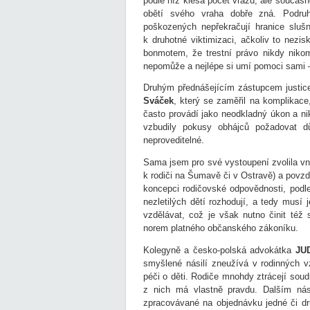
podle níž klesá počet vražd, ale současně
obětí svého vraha dobře zná. Podruh
poškozených nepřekračují hranice slušno
k druhotné viktimizaci, ačkoliv to nezis
bonmotem, že trestní právo nikdy nik
nepomůže a nejlépe si umí pomoci sami –
Druhým přednášejícím zástupcem justic
Sváček
, který se zaměřil na komplikace
často provádí jako neodkladný úkon a n
vzbudily pokusy obhájců požadovat dů
neproveditelné.
Sama jsem pro své vystoupení zvolila vni
k rodiči na Šumavě či v Ostravě) a povzd
koncepci rodičovské odpovědnosti, podl
nezletilých dětí rozhodují, a tedy musí
vzdělávat, což je však nutno činit též 
norem platného občanského zákoníku.
Kolegyně a česko-polská advokátka
JUD
smyšlené násilí zneužívá v rodinných v
péči o děti. Rodiče mnohdy ztrácejí soud
z nich má vlastně pravdu. Dalším nás
zpracovávané na objednávku jedné či dr