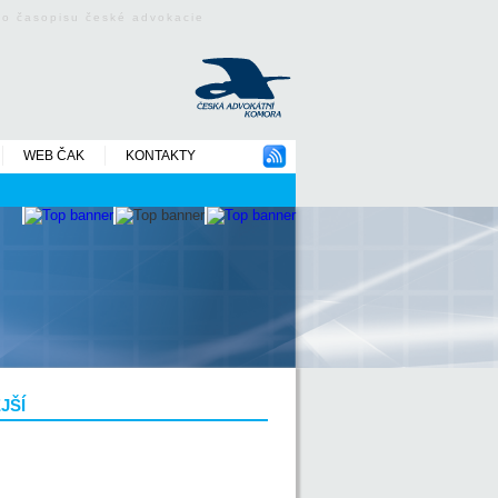
ého časopisu české advokacie
WEB ČAK
KONTAKTY
JŠÍ