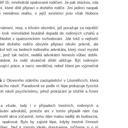
 věří lži, mnohokrát opakované rodičem. Je pak otázkou, zda
í, které dítě připraví o druhého rodiče. Jiní jedinci naopak
o nereálnou realitu, o jejíž existenci jsou však hluboce
.
známení, resp. o křivém obvinění, jež považuje za největší
to krok mimořádně brutálně dopadá do rodinných vztahů a
hlednit v opatrovnickém rozhodování. Jde totiž o nejhorší
el druhého rodiče obvykle připraví nikoliv právně, ale
úkol leží na bedrech rodinného advokáta, který musí myslet
át, jenž tak nečiní, nedělá advokátní řemeslo vůbec dobře.
odobné, že rodič skutečně dítěti ubližuje. Být rodinným
ající práce, a navíc nevděčná, neboť klient jen výjimečně
á
z Okresního státního zastupitelství v Litoměřicích, která
ácího násilí. Paradoxně se podle ní lépe prokazuje fyzické
oti násilí psychickému, jehož prokázání je složité a řízení
a všude, tedy i v případech trestních, rodinných a
lávání advokátů, protože ani v tomto případě nám čas
emohl akce zúčastnit, tomu dám malou naději do budoucna,
opakovat. Bylo by zajisté lépe, kdyby trestné činnosti
vůbec. Než k tomuto ideálu doputujeme, můžeme si o ní