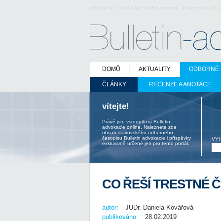
oficiální stránky odborného právnickéh
DOMŮ
AKTUALITY
ODBORNÉ 
ČLÁNKY
RECENZE A ANOTACE
vítejte!
Právě jste vstoupili na Bulletin
advokacie online. Naleznete zde
obsah stavovského odborného
časopisu Bulletin advokacie i příspěvky
VY
exklusivně určené jen pro tento portál.
CO ŘEŠÍ TRESTNÉ Č
autor:
JUDr. Daniela Kovářová
publikováno:
28.02.2019