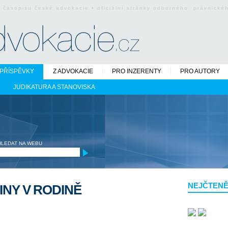
o časopisu české advokacie • oficiální stránky odborného právnick
PŘÍSPĚVKY
Z ADVOKACIE
PRO INZERENTY
PRO AUTORY
JUDIKATURA A STANOVISKA
HLEDAT NA WEBU
NEJČTENĚ
INY V RODINĚ