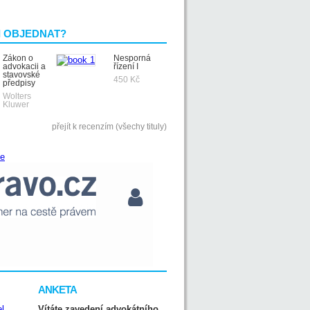
I OBJEDNAT?
Zákon o
Nesporná
advokacii a
řízení I
stavovské
450 Kč
předpisy
Wolters
Kluwer
přejít k recenzím (všechy tituly)
ANKETA
Vítáte zavedení advokátního