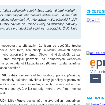
o řešení rodinných sporů? Jsou muži většími násilníky
CHCETE S
ci, nebo naopak jeho nástroje rodině škodí? A má ČAK
i rodinné odborníky? Na tyto otázky našel odpověď každý
ra 2019 zavítali do Paláce Dunaj na workshop nazvaný
leny, ale i pro advokátní veřejnost uspořádaly ČAK, Unie
.
 moderovala a přiznávám, že jsem se zpočátku trochu
ěděla jsem totiž, zda obhájci a rodinní advokáti najdou
č nebo aspoň průnik témat. Obavy mě však přešly už pár
o jsme zveřejnili pozvánku na Komorových webových
mi rychle byla totiž kapacita sálu (96 míst) zcela naplněna.
onec hovořilo?
av Vlk
zahájil diskusi složitou úvahou, jak se překrývají
a mantinely každého advokáta, který je někdy v postavení
končí s právní mocí rozsudku, s pocity civilního odborníka,
vého srdce bývá. A jak se rady, které ti dva říkají, mohou
ovat.
ARCHIV BA
JUDr. Libor Vávra
posluchače nejprve uklidnil statistikou,