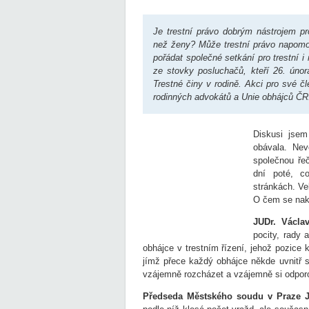
Je trestní právo dobrým nástrojem pr
než ženy? Může trestní právo napomo
pořádat společné setkání pro trestní 
ze stovky posluchačů, kteří 26. úno
Trestné činy v rodině. Akci pro své č
rodinných advokátů a Unie obhájců ČR
Diskusi jsem
obávala. Nev
společnou ře
dní poté, c
stránkách. Vel
O čem se nak
JUDr. Václ
pocity, rady 
obhájce v trestním řízení, jehož pozice 
jímž přece každý obhájce někde uvnitř s
vzájemně rozcházet a vzájemně si odpor
Předseda Městského soudu v Praze 