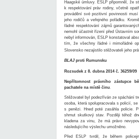
Haagské úmluvy. ESLP připomněl, že stát
k respektování práv rodiny, včetně opat
provádění své pozitivní povinnosti musí
jeho rodičů a veřejného pořádku. Kromě
řádné respektování zájmů garantovanýc
nemohl účastnit řízení před Ústavním so
nebyl informován, ESLP konstatoval absol
tím, že všechny řádné i mimořádné opr
Slovensko nezajistilo stěžovateli jeho pr
BLAJ
proti Rumunsku
Rozsudek z 8. dubna 2014 č. 36259/09
Nepřítomnost právního zástupce bě
pachatele na místě činu
.
Stěžovatel byl podezříván ze spáchání tre
osoba, která spolupracovala s policií, s
s penězi. Hned poté zasáhla policie. P
shrnut skutkový stav. Později téhož dn
kladena za vinu, že má právo nevypo
následujícího výslechu umožněno.
Před ESLP tvrdil, že během policejn