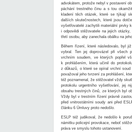
advokátem, protože nebyl v postavení obv
páchání trestného činu a s tou okamži
kladení těch otázek, které se týkají 
dalších skutečnostech, které jsou dot
vyšetřovatelé zachytili materiální prvky
i odpovědi stěžovatele na jejich otázky,
třetí osobu, aby zanechala obálku na jeho
Během řízení, které následovalo, byl j
vybral. Ten jej doprovázel při všech 
vrchním soudem, ve kterých popřel vš
k prohlášením, která učinil do protokolu
z důkazů, o které se opíral vrchní soud 
považoval jeho tvrzení za prohlášení, kt
též poznamenal, že stěžovatel vždy skutk
protokolu urgentního vyšetřování, jej n
obsahu trestných činů, ze kterých byl 
Vždy byl v trestním řízení právně zasto
před vnitrostátními soudy ani před ESLP
článku 6 Úmluvy proto nedošlo.
ESLP též judikoval, že nedošlo k poru
námitku policejní provokace, neboť stěžo
práva ve smyslu tohoto ustanovení.