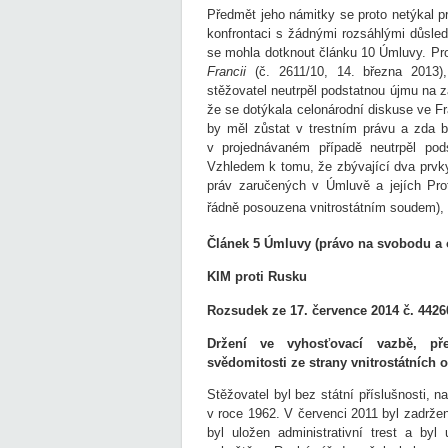
Předmět jeho námitky se proto netýkal pri
konfrontaci s žádnými rozsáhlými důsled
se mohla dotknout článku 10 Úmluvy. Pro
Francii
(č. 2611/10, 14. března 2013)
stěžovatel neutrpěl podstatnou újmu na 
že se dotýkala celonárodní diskuse ve Fra
by měl zůstat v trestním právu a zda b
v projednávaném případě neutrpěl pod
Vzhledem k tomu, že zbývající dva prvky
práv zaručených v Úmluvě a jejích Pro
řádně posouzena vnitrostátním soudem), E
Článek 5 Úmluvy (právo na svobodu a 
KIM proti Rusku
Rozsudek ze 17. července 2014
č. 4426
Držení ve vyhosťovací vazbě, pře
svědomitosti ze strany vnitrostátních o
Stěžovatel byl bez státní příslušnosti, n
v roce 1962. V červenci 2011 byl zadrže
byl uložen administrativní trest a by