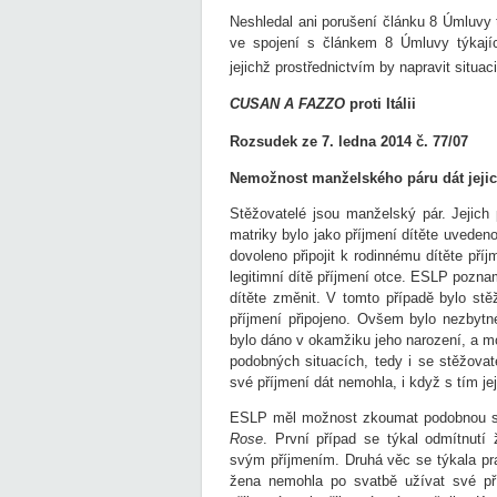
Neshledal ani porušení článku 8 Úmluvy 
ve spojení s článkem 8 Úmluvy týkajíc
jejichž prostřednictvím by napravit situ
CUSAN A FAZZO
proti Itálii
Rozsudek ze 7. ledna 2014 č. 77/07
Nemožnost manželského páru dát jejich
Stěžovatelé jsou manželský pár. Jejich 
matriky bylo jako příjmení dítěte uveden
dovoleno připojit k rodinnému dítěte pří
legitimní dítě příjmení otce. ESLP pozn
dítěte změnit. V tomto případě bylo st
příjmení připojeno. Ovšem bylo nezbytné
bylo dáno v okamžiku jeho narození, a m
podobných situacích, tedy i se stěžovate
své příjmení dát nemohla, i když s tím jej
ESLP měl možnost zkoumat podobnou s
Rose
. První případ se týkal odmítnutí
svým příjmením. Druhá věc se týkala pr
žena nemohla po svatbě užívat své př