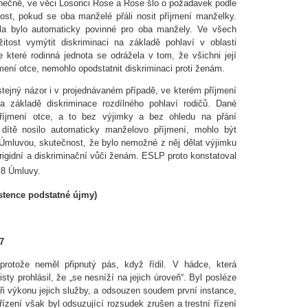
onečně, ve věci Losonci Rose a Rose šlo o požadavek podle
st, pokud se oba manželé přáli nosit příjmení manželky.
ela bylo automaticky povinné pro oba manžely. Ve všech
itost vymýtit diskriminaci na základě pohlaví v oblasti
le které rodinná jednota se odrážela v tom, že všichni její
říjmení otce, nemohlo opodstatnit diskriminaci proti ženám.
tejný názor i v projednávaném případě, ve kterém příjmení
na základě diskriminace rozdílného pohlaví rodičů. Dané
příjmení otce, a to bez výjimky a bez ohledu na přání
 dítě nosilo automaticky manželovo příjmení, mohlo být
 Úmluvou, skutečnost, že bylo nemožné z něj dělat výjimku
 rigidní a diskriminační vůči ženám. ESLP proto konstatoval
 8 Úmluvy.
istence podstatné újmy)
7
, protože neměl připnutý pás, když řídil. V hádce, která
sty prohlásil, že „se nesníží na jejich úroveň“. Byl posléze
při výkonu jejich služby, a odsouzen soudem první instance,
řízení však byl odsuzující rozsudek zrušen a trestní řízení