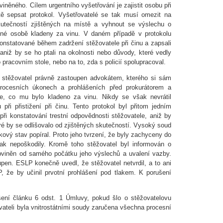
iněného. Cílem urgentního vyšetřování je zajistit osobu při
tě sepsat protokol. Vyšetřovatelé se tak musí omezit na
skutečností zjištěných na místě a vyhnout se výslechu o
čené osobě kladeny za vinu. V daném případě v protokolu
 konstatované během zadržení stěžovatele při činu a zapsali
 aniž by se ho ptali na okolnosti nebo důvody, které vedly
 pracovním stole, nebo na to, zda s policií spolupracoval.
iž stěžovatel právně zastoupen advokátem, kterého si sám
procesních úkonech a prohlášeních před prokurátorem a
e, co mu bylo kladeno za vinu. Nikdy se však nevrátil
 při přistižení při činu. Tento protokol byl přitom jedním
při konstatování trestní odpovědnosti stěžovatele, aniž by
eré by se odlišovalo od zjištěných skutečností. Vysoký soud
ový stav popíral. Proto jeho tvrzení, že byly zachyceny do
ijak nepoškodily. Kromě toho stěžovatel byl informován o
obviněn od samého počátku jeho výslechů a uvalení vazby.
upen. ESLP konečně uvedl, že stěžovatel netvrdil, a to ani
, že by učinil prvotní prohlášení pod tlakem. K porušení
šení článku 6 odst. 1 Úmluvy, pokud šlo o stěžovatelovu
vateli byla vnitrostátními soudy zaručena všechna procesní