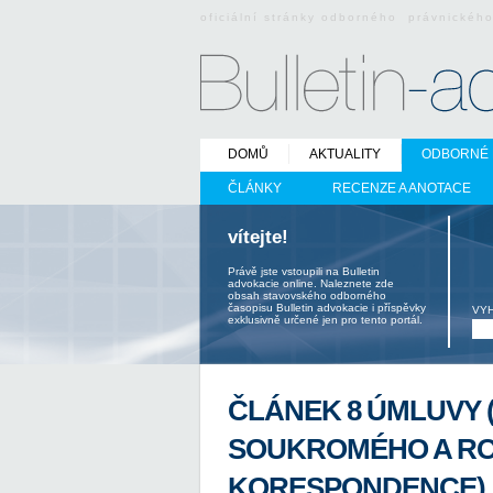
oficiální stránky odborného právnickéh
DOMŮ
AKTUALITY
ODBORNÉ 
ČLÁNKY
RECENZE A ANOTACE
vítejte!
Právě jste vstoupili na Bulletin
advokacie online. Naleznete zde
obsah stavovského odborného
časopisu Bulletin advokacie i příspěvky
VY
exklusivně určené jen pro tento portál.
ČLÁNEK 8 ÚMLUVY 
SOUKROMÉHO A ROD
KORESPONDENCE)