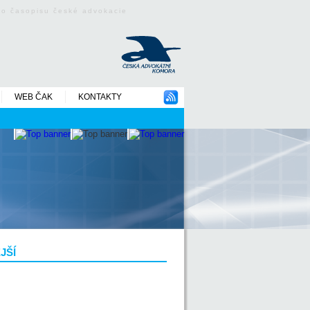
ého časopisu české advokacie
WEB ČAK
KONTAKTY
JŠÍ