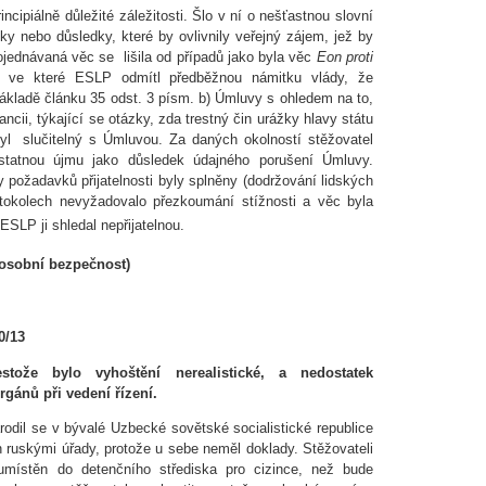
ncipiálně důležité záležitosti. Šlo v ní o nešťastnou slovní
ky nebo důsledky, které by ovlivnily veřejný zájem, jež by
jednávaná věc se lišila od případů jako byla věc
Eon proti
, ve které ESLP odmítl předběžnou námitku vlády, že
základě článku 35 odst. 3 písm. b) Úmluvy s ohledem na to,
ncii, týkající se otázky, zda trestný čin urážky hlavy státu
yl slučitelný s Úmluvou. Za daných okolností stěžovatel
statnou újmu jako důsledek údajného porušení Úmluvy.
 požadavků přijatelnosti byly splněny (dodržování lidských
tokolech nevyžadovalo přezkoumání stížnosti a věc byla
SLP ji shledal nepřijatelnou.
osobní bezpečnost)
0/13
stože bylo vyhoštění nerealistické, a nedostatek
rgánů při vedení řízení.
arodil se v bývalé Uzbecké sovětské socialistické republice
n ruskými úřady, protože u sebe neměl doklady. Stěžovateli
l umístěn do detenčního střediska pro cizince, než bude