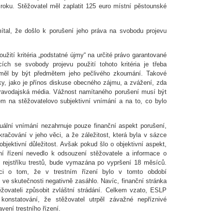
oku. Stěžovatel měl zaplatit 125 euro místní pěstounské
.
ítal, že došlo k porušení jeho práva na svobodu projevu
žití kritéria „podstatné újmy“ na určité právo garantované
ích se svobody projevu použití tohoto kritéria je třeba
 měl by být předmětem jeho pečlivého zkoumání. Takové
y, jako je přínos diskuse obecného zájmu, a zvážení, zda
zpravodajská média. Vážnost namítaného porušení musí být
 na stěžovatelovo subjektivní vnímání a na to, co bylo
uální vnímání nezahrnuje pouze finanční aspekt porušení,
račování v jeho věci, a že záležitost, která byla v sázce
bjektivní důležitost. Avšak pokud šlo o objektivní aspekt,
ní řízení nevedlo k odsouzení stěžovatele a informace o
o rejstříku trestů, bude vymazána po vypršení 18 měsíců.
maci o tom, že v trestním řízení bylo v tomto období
 ve skutečnosti negativně zasáhlo. Navíc, finanční stránka
ěžovateli způsobit zvláštní strádání. Celkem vzato, ESLP
konstatování, že stěžovatel utrpěl závažné nepříznivé
vení trestního řízení.