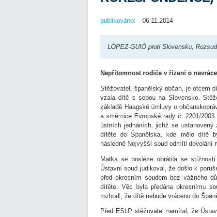
publikováno:
06.11.2014
LÓPEZ-GUIÓ proti Slovensku, Rozsude
Nepřítomnost rodiče v řízení o navrác
Stěžovatel, španělský občan, je otcem d
vzala dítě s sebou na Slovensko. Stěž
základě Haagské úmluvy o občanskoprávn
a směrnice Evropské rady č. 2201/2003.
ústních jednáních, jichž se ustanovený 
dítěte do Španělska, kde mělo dítě by
následně Nejvyšší soud odmítl dovolání m
Matka se posléze obrátila se stížnost
Ústavní soud judikoval, že došlo k poruš
před okresním soudem bez vážného dův
dítěte. Věc byla předána okresnímu so
rozhodl, že dítě nebude vráceno do Španě
Před ESLP stěžovatel namítal, že Ústa