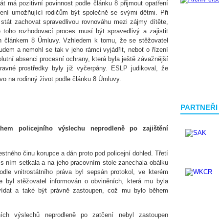
 má pozitivní povinnost podle článku 8 přijmout opatření
ření umožňující rodičům být společně se svými dětmi. Při
 stát zachovat spravedlivou rovnováhu mezi zájmy dítěte,
 toho rozhodovací proces musí být spravedlivý a zajistit
h článkem 8 Úmluvy. Vzhledem k tomu, že se stěžovatel
udem a nemohl se tak v jeho rámci vyjádřit, neboť o řízení
utní absenci procesní ochrany, která byla ještě závažnější
avné prostředky byly již vyčerpány. ESLP judikoval, že
ávo na rodinný život podle článku 8 Úmluvy.
PARTNEŘI
hem policejního výslechu neprodleně po zajištění
stného činu korupce a dán proto pod policejní dohled. Třetí
e s ním setkala a na jeho pracovním stole zanechala obálku
odle vnitrostátního práva byl sepsán protokol, ve kterém
e byl stěžovatel informován o obviněních, která mu byla
vídat a také být právně zastoupen, což mu bylo během
ích výslechů neprodleně po zatčení nebyl zastoupen