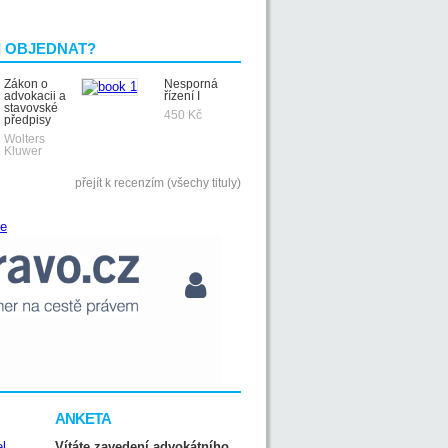
I OBJEDNAT?
Zákon o
Nesporná
advokacii a
řízení I
stavovské
450 Kč
předpisy
Wolters
Kluwer
přejít k recenzím (všechy tituly)
ANKETA
Vítáte zavedení advokátního