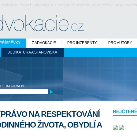
o časopisu české advokacie • oficiální stránky odborného právnick
PŘÍSPĚVKY
Z ADVOKACIE
PRO INZERENTY
PRO AUTORY
JUDIKATURA A STANOVISKA
HLEDAT NA WEBU
NEJČTENĚ
(PRÁVO NA RESPEKTOVÁNÍ
INNÉHO ŽIVOTA, OBYDLÍ A