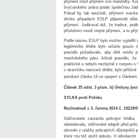
příjmení nosit příjmení své manželky. K
švýcarského práva podat společnou žádo
Pokud by tak neučinili, příjmení manž
těchto případech ESLP připomněl důlež
příjmení. Judikoval též, že tradice, pod
příslušníci nosili stejné příjmení, a to p
Podle názoru ESLP bylo možno vyjádřit s
legitimního dítěte bylo určeno pouze 
pravidlo požadovalo, aby dítě nosilo 
manželského páru. Ačkoli pravidlo, že
praktické a nebylo nezbytně v rozporu s
v okamžiku narození dítěte, bylo přílišně
porušení článku 14 ve spojení s článkem
Článek 35 odst. 3 písm. b) Úmluvy (ex
SYLKA
proti Polsku
Rozhodnutí z 3. června 2014 č. 19219/0
Stěžovatele zastavila policejní hlídka
následovala, stěžovatel údajně před polici
obviněn z urážky policejních důstojníků 
který mu též uložil pokutu. V odvolacím 