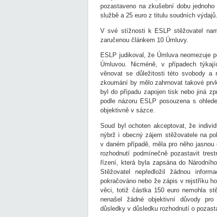
pozastaveno na zkušební dobu jednoho r
službě a 25 euro z titulu soudních výdajů
V své stížnosti k ESLP stěžovatel nam
zaručenou článkem 10 Úmluvy.
ESLP judikoval, že Úmluva neomezuje pou
Úmluvou. Nicméně, v případech týkajíc
věnovat se důležitosti této svobody a
zkoumání by mělo zahrnovat takové prvk
byl do případu zapojen tisk nebo jiná 
podle názoru ESLP posouzena s ohledem
objektivně v sázce.
Soud byl ochoten akceptovat, že individ
nýbrž i obecný zájem stěžovatele na pok
v daném případě, měla pro něho jasnou o
rozhodnutí podmínečně pozastavit trest
řízení, která byla zapsána do Národníh
Stěžovatel nepředložil žádnou infor
pokračováno nebo že zápis v rejstříku ho
věci, totiž částka 150 euro nemohla st
nenašel žádné objektivní důvody pro 
důsledky v důsledku rozhodnutí o pozasta