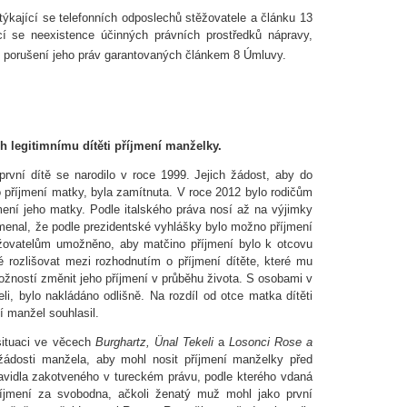
týkající se telefonních odposlechů stěžovatele a článku 13
í se neexistence účinných právních prostředků nápravy,
aci porušení jeho práv garantovaných článkem 8 Úmluvy.
 legitimnímu dítěti příjmení manželky.
první dítě se narodilo v roce 1999. Jejich žádost, aby do
o příjmení matky, byla zamítnuta. V roce 2012 bylo rodičům
jmení jeho matky. Podle italského práva nosí až na výjimky
amenal, že podle prezidentské vyhlášky bylo možno příjmení
ěžovatelům umožněno, aby matčino příjmení bylo k otcovu
 rozlišovat mezi rozhodnutím o příjmení dítěte, které mu
ožností změnit jeho příjmení v průběhu života. S osobami v
li, bylo nakládáno odlišně. Na rozdíl od otce matka dítěti
í manžel souhlasil.
ituaci ve věcech
Burghartz, Ünal Tekeli
a
Losonci Rose a
 žádosti manžela, aby mohl nosit příjmení manželky před
avidla zakotveného v tureckém právu, podle kterého vdaná
íjmení za svobodna, ačkoli ženatý muž mohl jako první