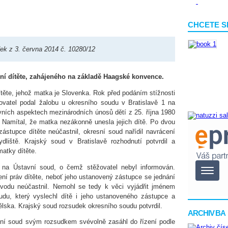
CHCETE S
k z 3. června 2014 č. 10280/12
ení dítěte, zahájeného na základě Haagské konvence.
ítěte, jehož matka je Slovenka. Rok před podáním stížnosti
ovatel podal žalobu u okresního soudu v Bratislavě 1 na
ích aspektech mezinárodních únosů dětí z 25. října 1980
 Namítal, že matka nezákonně unesla jejich dítě. Po dvou
zástupce dítěte neúčastnil, okresní soud nařídil navrácení
dliště. Krajský soud v Bratislavě rozhodnutí potvrdil a
atky dítěte.
í na Ústavní soud, o čemž stěžovatel nebyl informován.
ení práv dítěte, neboť jeho ustanovený zástupce se jednání
odu neúčastnil. Nemohl se tedy k věci vyjádřit jménem
udu, který vyslechl dítě i jeho ustanoveného zástupce a
lska. Krajský soud rozsudek okresního soudu potvrdil.
ARCHIV BA
vní soud svým rozsudkem svévolně zasáhl do řízení podle