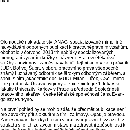
Olomoucké nakladatelství ANAG, spe­cializované mimo jiné i
na vydávání od­borných publikací k pracovněprávním vztahům,
obohatilo v červenci 2013 trh nabídky specializovaných
monografií vy­dáním knížky s názvem „Pracovnělékař­ské
služby - povinnosti zaměstnavatelů“. Jejími autory jsou právník
JUDr. Bořivoj Šubrt, v oboru pracovního práva všeo­becně
známý i uznávaný odborník se ši­rokým odborným záběrem, a
spolu s ním „akademik“ doc. MUDr. Milan Tuček, CSc., mimo
jiné přednosta Ústavu hy­gieny a epidemiologie 1. lékařské
fakul­ty Univerzity Karlovy v Praze a před­seda Společnosti
pracovního lékařství České lékařské společnosti Jana Evan­
gelisty Purkyně.
Na první pohled by se mohlo zdát, že předmět publikace není
pro advokáty příliš aktuální a tím i zajímavý. Opak je pravdou.
Zaměstnávání fyzických osob v pracovněprávních vztazích v
souladu s jejich zdravotním stavem a zdravotní způsobilostí k