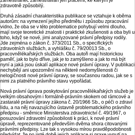
zaměst­nanec zaměstnáván jen pracemi, ke kte­rým je
zdravotně způsobilý.
Druhá zásadní charakteristika publi­kace se vztahuje k oběma
autorům: na vymezení jejího předmětu i způsobu zpracování
vidno, že oba se v této pro­blematice pohybují velmi dlouho,
mají svoje teoretické znalosti i praktické zku­šenosti a oba byli u
toho, když se nové, jimi analyzované právní předpisy rodi­ly.
Jde zejména o zákon č. 373/2011 Sb., o specifických
zdravotních službách, a vyhlášku č. 79/20013 Sb., o
pracovnělékařských službách. Oba autoři ma­jí historickou
paměť, jak to bylo dříve, jak je to zamýšleno a jak to má být
nyní a jaká jsou úskalí aplikace nové právní úpravy. V publikaci
nechybějí ani upo­zornění na některé nedomyšlenosti či
nelogičnosti nové právní úpravy, se sou­časnou radou, jak se s
nimi za platného právního stavu vypořádat.
Nová právní úprava poskytování pracovnělékařských služeb je
velkým obsa­hovým i formálně-právním skokem od rámcové a
zastaralé právní úpravy zá­kona č. 20/1966 Sb., o péči o zdraví
li­du, a na něj navazujícího ústavně proble­matického právního
předpisu - směrnice Ministerstva zdravotnictví č. 49/1967, o
posuzování zdravotní způsobilosti k prá­ci, k nové právní
úpravě, reprezentova­né především dvěma shora citovanými
právními předpisy. Lze tak s vysokou mí­rou pravděpodobnosti
předvídat, že po jisté době jejich aplikace si praxe vynu­tí na