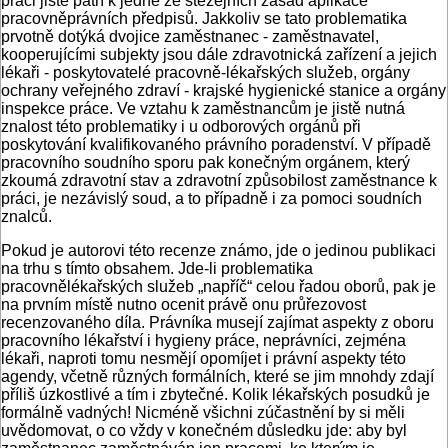
práci jistě patří k jedné ze stěžejních zásad aplikace
pracovněprávních předpisů. Jakkoliv se tato proble­matika
prvotně dotýká dvojice zaměst­nanec - zaměstnavatel,
kooperujícími subjekty jsou dále zdravotnická zařízení a jejich
lékaři - poskytovatelé pracovně-lékařských služeb, orgány
ochrany veřej­ného zdraví - krajské hygienické stani­ce a orgány
inspekce práce. Ve vztahu k zaměstnancům je jistě nutná
znalost této problematiky i u odborových orgá­nů při
poskytování kvalifikovaného práv­ního poradenství. V případě
pracovního soudního sporu pak konečným orgánem, který
zkoumá zdravotní stav a zdravotní způsobilost zaměstnance k
práci, je ne­závislý soud, a to případně i za pomoci soudních
znalců.
Pokud je autorovi této recenze známo, jde o jedinou publikaci
na trhu s tímto ob­sahem. Jde-li problematika
pracovnělékařských služeb „napříč“ celou řadou oborů, pak je
na prvním místě nutno ocenit prá­vě onu průřezovost
recenzovaného díla. Právníka musejí zajímat aspekty z oboru
pracovního lékařství i hygieny práce, neprávníci, zejména
lékaři, naproti tomu ne­smějí opomíjet i právní aspekty této
agen­dy, včetně různých formálních, které se jim mnohdy zdají
příliš úzkostlivé a tím i zbytečné. Kolik lékařských posudků je
formálně vadných! Nicméně všichni zú­častnění by si měli
uvědomovat, o co vždy v konečném důsledku jde: aby byl