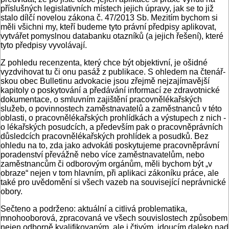
příslušných legislativních místech jejich úpravy, jak se to již
stalo dílčí no­velou zákona č. 47/2013 Sb. Mezitím by­chom si
měli všichni my, kteří budeme tyto právní předpisy aplikovat,
vytvářet pomyslnou databanku otazníků (a jejich řešení), které
tyto předpisy vyvolávají.
Z pohledu recenzenta, který chce být objektivní, je ošidné
vyzdvihovat tu či onu pasáž z publikace. S ohledem na čtenář­
skou obec Bulletinu advokacie jsou zřej­mě nejzajímavější
kapitoly o poskytová­ní a předávání informací ze zdravotnické
dokumentace, o smluvním zajištění pracovnělékařských
služeb, o povinnostech zaměstnavatelů a zaměstnanců v této
oblasti, o pracovnělékařských prohlíd­kách a výstupech z nich -
o lékařských posudcích, a především pak o pracovně­právních
důsledcích pracovnělékařských prohlídek a posudků. Bez
ohledu na to, zda jako advokáti poskytujeme pracov­něprávní
poradenství převážně nebo více zaměstnavatelům, nebo
zaměstnancům či odborovým orgánům, měli bychom být „v
obraze“ nejen v tom hlavním, při aplikaci zákoníku práce, ale
také pro uvě­domění si všech vazeb na související neprávnické
obory.
Sečteno a podrženo: aktuální a citlivá problematika,
mnohooborová, zpracova­ná ve všech souvislostech způsobem
ne­jen odborně kvalifikovaným, ale i čtivým, jdoucím daleko nad