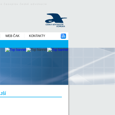
ého časopisu české advokacie
WEB ČAK
KONTAKTY
JŠÍ