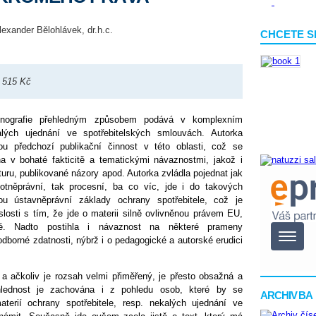
Alexander Bělohlávek, dr.h.c.
CHCETE S
, 515 Kč
onografie přehledným způsobem podává v komplexním
lých ujednání ve spotřebitelských smlouvách. Autorka
u předchozí publikační činnost v této oblasti, což se
na v bohaté fakticitě a tematickými návaznostmi, jakož i
turu, publikované názory apod. Autorka zvládla pojednat jak
otněprávní, tak procesní, ba co víc, jde i do takových
sou ústavněprávní základy ochrany spotřebitele, což je
losti s tím, že jde o materii silně ovlivněnou právem EU,
é. Nadto postihla i návaznost na některé prameny
dborné zdatnosti, nýbrž i o pedagogické a autorské erudici
 a ačkoliv je rozsah velmi přiměřený, je přesto obsažná a
ehlednost je zachována i z pohledu osob, které by se
ARCHIV BA
terií ochrany spotřebitele, resp. nekalých ujednání ve