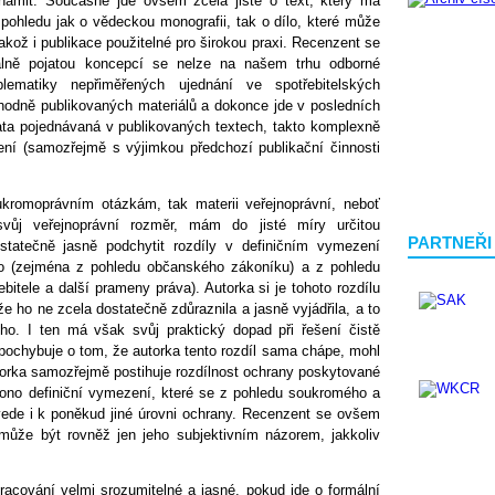
známit. Současně jde ovšem zcela jistě o text, který má
ohledu jak o vědeckou monografii, tak o dílo, které může
jakož i publikace použitelné pro širokou praxi. Recenzent se
álně pojatou koncepcí se nelze na našem trhu odborné
blematiky nepřiměřených ujednání ve spotřebitelských
hodně publikovaných materiálů a dokonce jde v posledních
émata pojednávaná v publikovaných textech, takto komplexně
ení (samozřejmě s výjimkou předchozí publikační činnosti
ukromoprávním otázkám, tak materii veřejnoprávní, neboť
svůj veřejnoprávní rozměr, mám do jisté míry určitou
PARTNEŘI
statečně jasně podchytit rozdíly v definičním vymezení
ho (zejména z pohledu občanského zákoníku) a z pohledu
bitele a další prameny práva). Autorka si je tohoto rozdílu
 ho ne zcela dostatečně zdůraznila a jasně vyjádřila, a to
ho. I ten má však svůj praktický dopad při řešení čistě
ochybuje o tom, že autorka tento rozdíl sama chápe, mohl
utorka samozřejmě postihuje rozdílnost ochrany poskytované
 i ono definiční vymezení, které se z pohledu soukromého a
 vede i k poněkud jiné úrovni ochrany. Recenzent se ovšem
může být rovněž jen jeho subjektivním názorem, jakkoliv
pracování velmi srozumitelné a jasné, pokud jde o formální