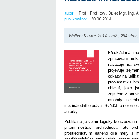
autor:
Prof., Prof. zw., Dr. et Mgr. Ing. 
publikováno:
30.06.2014
Wolters Kluwer, 2014, brož., 264 stran
Předkládaná m
zpracování neka
navazuje na svo
projevuje zejmé
odkazy na judika
problematiku hm
oblastí, jako j
zejména v souvis
mnohdy nelehk
mezinárodního práva. Svědčí to nejen o o
autorky.
Publikace je velmi logicky koncipována,
přitom neztrácí přehlednost. Tato př
prostřednictvím daného díla měly s ma