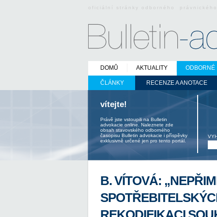
oficiální stránky odborného právnickéh
DOMŮ
AKTUALITY
ODBORNÉ 
ČLÁNKY
RECENZE A ANOTACE
vítejte!
Právě jste vstoupili na Bulletin
advokacie online. Naleznete zde
obsah stavovského odborného
časopisu Bulletin advokacie i příspěvky
VY
exklusivně určené jen pro tento portál.
B. VÍTOVÁ: „NEPŘI
SPOTŘEBITELSKÝC
REKODIFIKACI SO