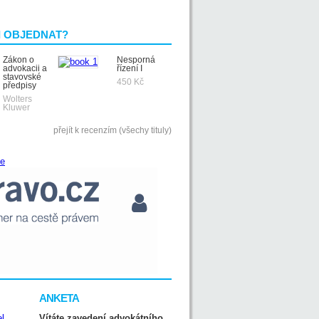
I OBJEDNAT?
Zákon o
Nesporná
advokacii a
řízení I
stavovské
450 Kč
předpisy
Wolters
Kluwer
přejít k recenzím (všechy tituly)
ANKETA
Vítáte zavedení advokátního