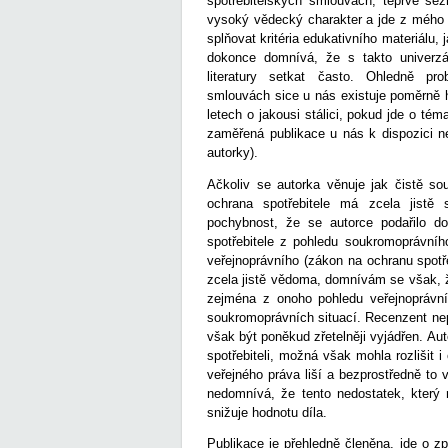
spotřebitelských smlouvách, teprve se
vysoký vědecký charakter a jde z mého p
splňovat kritéria edukativního materiálu, 
dokonce domnívá, že s takto univerz
literatury setkat často. Ohledně pro
smlouvách sice u nás existuje poměrně 
letech o jakousi stálici, pokud jde o t
zaměřená publikace u nás k dispozici n
autorky).
Ačkoliv se autorka věnuje jak čistě so
ochrana spotřebitele má zcela jistě 
pochybnost, že se autorce podařilo do
spotřebitele z pohledu soukromoprávní
veřejnoprávního (zákon na ochranu spotře
zcela jistě vědoma, domnívám se však, že
zejména z onoho pohledu veřejnoprávní
soukromoprávních situací. Recenzent nep
však být poněkud zřetelněji vyjádřen. A
spotřebiteli, možná však mohla rozlišit
veřejného práva liší a bezprostředně to
nedomnívá, že tento nedostatek, který 
snižuje hodnotu díla.
Publikace je přehledně členěna, jde o z