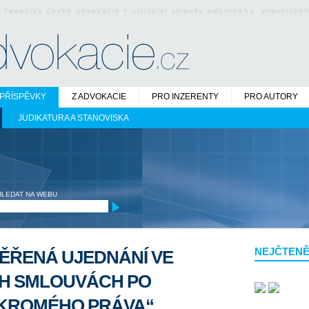
o časopisu české advokacie • oficiální stránky odborného právnick
PŘÍSPĚVKY
Z ADVOKACIE
PRO INZERENTY
PRO AUTORY
JUDIKATURA A STANOVISKA
HLEDAT NA WEBU
NEJČTENĚ
MĚŘENÁ UJEDNÁNÍ VE
H SMLOUVÁCH PO
UKROMÉHO PRÁVA“