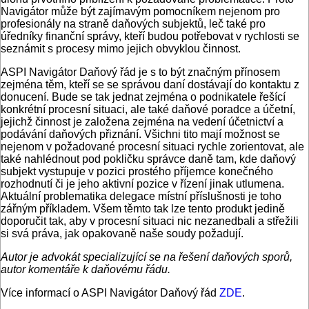
Navigátor může být zajímavým pomocníkem nejenom pro
profesionály na straně daňových subjektů, leč také pro
úředníky finanční správy, kteří budou potřebovat v rychlosti se
seznámit s procesy mimo jejich obvyklou činnost.
ASPI Navigátor Daňový řád je s to být značným přínosem
zejména těm, kteří se se správou daní dostávají do kontaktu z
donucení. Bude se tak jednat zejména o podnikatele řešící
konkrétní procesní situaci, ale také daňové poradce a účetní,
jejichž činnost je založena zejména na vedení účetnictví a
podávání daňových přiznání. Všichni tito mají možnost se
nejenom v požadované procesní situaci rychle zorientovat, ale
také nahlédnout pod pokličku správce daně tam, kde daňový
subjekt vystupuje v pozici prostého příjemce konečného
rozhodnutí či je jeho aktivní pozice v řízení jinak utlumena.
Aktuální problematika delegace místní příslušnosti je toho
zářným příkladem. Všem těmto tak lze tento produkt jedině
doporučit tak, aby v procesní situaci nic nezanedbali a střežili
si svá práva, jak opakovaně naše soudy požadují.
Autor je advokát specializující se na řešení daňových sporů,
autor komentáře k daňovému řádu.
Více informací o ASPI Navigátor Daňový řád
ZDE
.