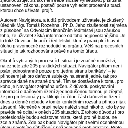
zjednodušuje. Již tak není třeba složitě vyhledávat příslušná
ustanovení zákona, postačí pouze vyhledat procesní situaci,
kterou chce uživatel projít.
Autorem Navigátora, a tudíž průvodcem uživatele, je zkušený
úředník Mgr. Tomáš Rozehnal, Ph.D. Jeho zkušenosti zejména
z působení na Odvolacím finančním ředitelství jsou zárukou
toho, že uživatel získá informace od toho nejpovolanějšího. Je
to totiž Odvolací finanční ředitelství, které v praxi plní hlavní
úlohu pravomocně rozhodujícího orgánu. Většina procesních
situací je tak rozhodována právě na tomto úřadu.
Okruhů vybraných procesních situací je značné množství,
naleznete zde 205 praktických situací. Navigátor přitom není
psán jednostranně pouze pro „jednu stranu barikády“ – je
přínosem jak pro daňové subjekty na straně jedné, tak pro
správce daně na straně druhé. Tím se dostáváme k tomu, pro
koho je Navigátor zejména určen. Z důvodu poskytování
informací o daňovém řízení zjednodušenou formou je zřejmé,
že pro profesionály praktikující určitou část daňového řízení
dnes a denně nebude v tomto konkrétním rozsahu přínos nijak
zásadní. Nicméně v praxi nelze nalézt snad nikoho, kdo by se
pravidelně ocital v oněch 205 situacích. Z tohoto důvodu i pro
profesionály budou existovat místa, která pro ně budou ne
zcela známá. Zde pak bude Navigátor plnit velmi ocenitelnou
úlohu prvotního přiblížení k požadované problematice. Proto