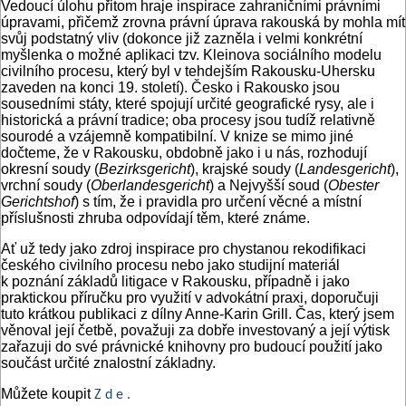
Vedoucí úlohu přitom hraje inspirace zahraničními právními
úpravami, přičemž zrovna právní úprava rakouská by mohla mít
svůj podstatný vliv (dokonce již zazněla i velmi konkrétní
myšlenka o možné aplikaci tzv. Kleinova sociálního modelu
civilního procesu, který byl v tehdejším Rakousku-Uhersku
zaveden na konci 19. století). Česko i Rakousko jsou
sousedními státy, které spojují určité geografické rysy, ale i
historická a právní tradice; oba procesy jsou tudíž relativně
sourodé a vzájemně kompatibilní. V knize se mimo jiné
dočteme, že v Rakousku, obdobně jako i u nás, rozhodují
okresní soudy (
Bezirksgericht
), krajské soudy (
Landesgericht
),
vrchní soudy (
Oberlandesgericht
) a Nejvyšší soud (
Obester
Gerichtshof
) s tím, že i pravidla pro určení věcné a místní
příslušnosti zhruba odpovídají těm, které známe.
Ať už tedy jako zdroj inspirace pro chystanou rekodifikaci
českého civilního procesu nebo jako studijní materiál
k poznání základů litigace v Rakousku, případně i jako
praktickou příručku pro využití v advokátní praxi, doporučuji
tuto krátkou publikaci z dílny Anne-Karin Grill. Čas, který jsem
věnoval její četbě, považuji za dobře investovaný a její výtisk
zařazuji do své právnické knihovny pro budoucí použití jako
součást určité znalostní základny.
Můžete koupit
Z d e .