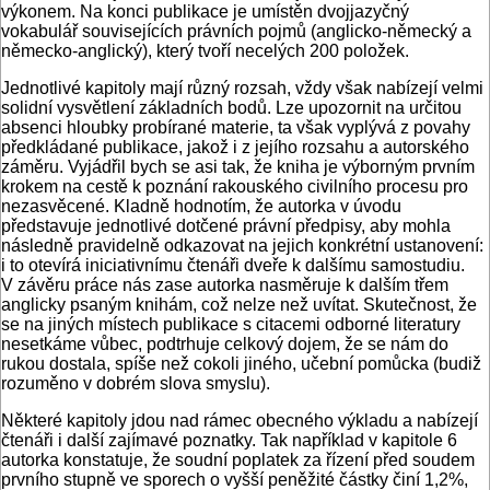
výkonem. Na konci publikace je umístěn dvojjazyčný
vokabulář souvisejících právních pojmů (anglicko-německý a
německo-anglický), který tvoří necelých 200 položek.
Jednotlivé kapitoly mají různý rozsah, vždy však nabízejí velmi
solidní vysvětlení základních bodů. Lze upozornit na určitou
absenci hloubky probírané materie, ta však vyplývá z povahy
předkládané publikace, jakož i z jejího rozsahu a autorského
záměru. Vyjádřil bych se asi tak, že kniha je výborným prvním
krokem na cestě k poznání rakouského civilního procesu pro
nezasvěcené. Kladně hodnotím, že autorka v úvodu
představuje jednotlivé dotčené právní předpisy, aby mohla
následně pravidelně odkazovat na jejich konkrétní ustanovení:
i to otevírá iniciativnímu čtenáři dveře k dalšímu samostudiu.
V závěru práce nás zase autorka nasměruje k dalším třem
anglicky psaným knihám, což nelze než uvítat. Skutečnost, že
se na jiných místech publikace s citacemi odborné literatury
nesetkáme vůbec, podtrhuje celkový dojem, že se nám do
rukou dostala, spíše než cokoli jiného, učební pomůcka (budiž
rozuměno v dobrém slova smyslu).
Některé kapitoly jdou nad rámec obecného výkladu a nabízejí
čtenáři i další zajímavé poznatky. Tak například v kapitole 6
autorka konstatuje, že soudní poplatek za řízení před soudem
prvního stupně ve sporech o vyšší peněžité částky činí 1,2%,