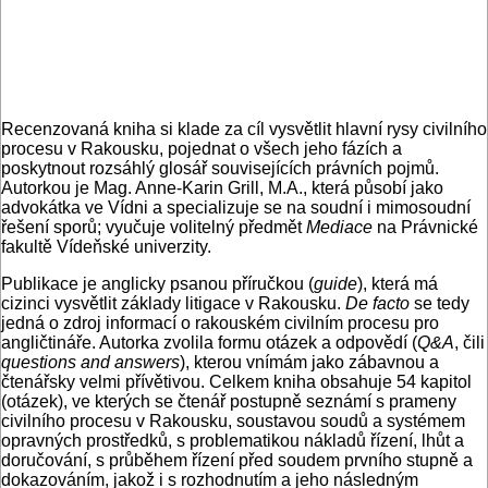
Recenzovaná kniha si klade za cíl vysvětlit hlavní rysy civilního
procesu v Rakousku, pojednat o všech jeho fázích a
poskytnout rozsáhlý glosář souvisejících právních pojmů.
Autorkou je Mag. Anne-Karin Grill, M.A., která působí jako
advokátka ve Vídni a specializuje se na soudní i mimosoudní
řešení sporů; vyučuje volitelný předmět
Mediace
na Právnické
fakultě Vídeňské univerzity.
Publikace je anglicky psanou příručkou (
guide
), která má
cizinci vysvětlit základy litigace v Rakousku.
De facto
se tedy
jedná o zdroj informací o rakouském civilním procesu pro
angličtináře. Autorka zvolila formu otázek a odpovědí (
Q
&A
, čili
questions and answers
), kterou vnímám jako zábavnou a
čtenářsky velmi přívětivou. Celkem kniha obsahuje 54 kapitol
(otázek), ve kterých se čtenář postupně seznámí s prameny
civilního procesu v Rakousku, soustavou soudů a systémem
opravných prostředků, s problematikou nákladů řízení, lhůt a
doručování, s průběhem řízení před soudem prvního stupně a
dokazováním, jakož i s rozhodnutím a jeho následným