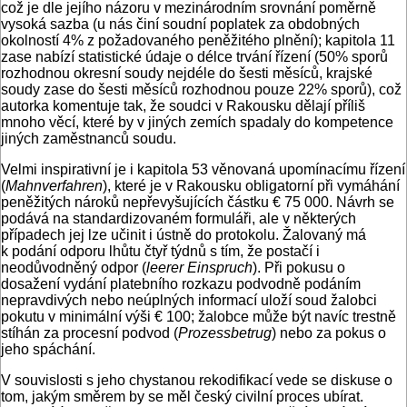
což je dle jejího názoru v mezinárodním srovnání poměrně
vysoká sazba (u nás činí soudní poplatek za obdobných
okolností 4% z požadovaného peněžitého plnění); kapitola 11
zase nabízí statistické údaje o délce trvání řízení (50% sporů
rozhodnou okresní soudy nejdéle do šesti měsíců, krajské
soudy zase do šesti měsíců rozhodnou pouze 22% sporů), což
autorka komentuje tak, že soudci v Rakousku dělají příliš
mnoho věcí, které by v jiných zemích spadaly do kompetence
jiných zaměstnanců soudu.
Velmi inspirativní je i kapitola 53 věnovaná upomínacímu řízení
(
Mahnverfahren
), které je v Rakousku obligatorní při vymáhání
peněžitých nároků nepřevyšujících částku € 75 000. Návrh se
podává na standardizovaném formuláři, ale v některých
případech jej lze učinit i ústně do protokolu. Žalovaný má
k podání odporu lhůtu čtyř týdnů s tím, že postačí i
neodůvodněný odpor (
leerer Einspruch
). Při pokusu o
dosažení vydání platebního rozkazu podvodně podáním
nepravdivých nebo neúplných informací uloží soud žalobci
pokutu v minimální výši € 100; žalobce může být navíc trestně
stíhán za procesní podvod (
Prozessbetrug
) nebo za pokus o
jeho spáchání.
V souvislosti s jeho chystanou rekodifikací vede se diskuse o
tom, jakým směrem by se měl český civilní proces ubírat.