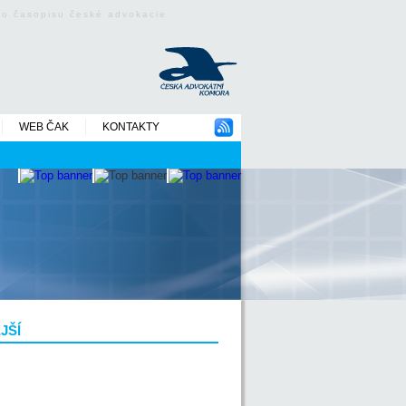
ého časopisu české advokacie
WEB ČAK
KONTAKTY
JŠÍ