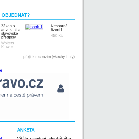
I OBJEDNAT?
Zákon o
Nesporná
advokacii a
řízení I
stavovské
450 Kč
předpisy
Wolters
Kluwer
přejít k recenzím (všechy tituly)
ANKETA
Vítáte zavedení advokátního