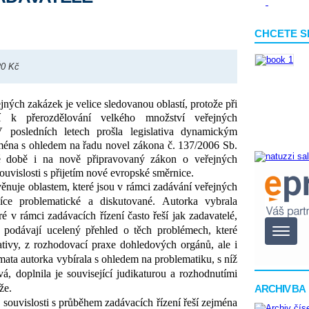
CHCETE S
20 Kč
jných zakázek je velice sledovanou oblastí, protože při
 k přerozdělování velkého množství veřejných
V posledních letech prošla legislativa dynamickým
ména s ohledem na řadu novel zákona č. 137/2006 Sb.
é době i na nově připravovaný zákon o veřejných
ouvislosti s přijetím nové evropské směrnice.
věnuje oblastem, které jsou v rámci zadávání veřejných
íce problematické a diskutované. Autorka vybrala
ré v rámci zadávacích řízení často řeší jak zadavatelé,
ly podávají ucelený přehled o těch problémech, které
lativy, z rozhodovací praxe dohledových orgánů, ale i
mata autorka vybírala s ohledem na problematiku, s níž
á, doplnila je související judikaturou a rozhodnutími
že.
ARCHIV BA
 souvislosti s průběhem zadávacích řízení řeší zejména