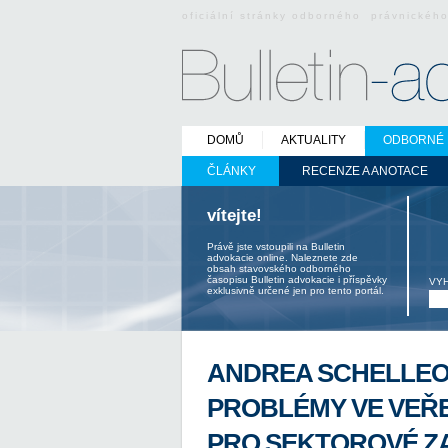
oficiální stránky odborného právnickéh
DOMŮ
AKTUALITY
ODBORNÉ 
ČLÁNKY
RECENZE A ANOTACE
vítejte!
Právě jste vstoupili na Bulletin
advokacie online. Naleznete zde
obsah stavovského odborného
časopisu Bulletin advokacie i příspěvky
VY
exklusivně určené jen pro tento portál.
ANDREA SCHELLEO
PROBLÉMY VE VEŘ
PRO SEKTOROVÉ Z