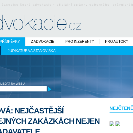
o časopisu české advokacie • oficiální stránky odborného právnick
PŘÍSPĚVKY
Z ADVOKACIE
PRO INZERENTY
PRO AUTORY
JUDIKATURA A STANOVISKA
HLEDAT NA WEBU
NEJČTENĚ
VÁ: NEJČASTĚJŠÍ
EJNÝCH ZAKÁZKÁCH NEJEN
ADAVATELE