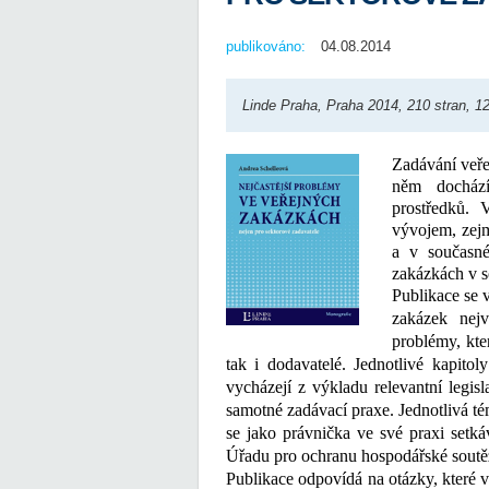
publikováno:
04.08.2014
Linde Praha, Praha 2014, 210 stran, 1
Zadávání veře
něm dochází
prostředků. 
vývojem, zej
a v současn
zakázkách v s
Publikace se 
zakázek nejv
problémy, kte
tak i dodavatelé. Jednotlivé kapito
vycházejí z výkladu relevantní legis
samotné zadávací praxe. Jednotlivá té
se jako právnička ve své praxi setkáv
Úřadu pro ochranu hospodářské soutě
Publikace odpovídá na otázky, které v