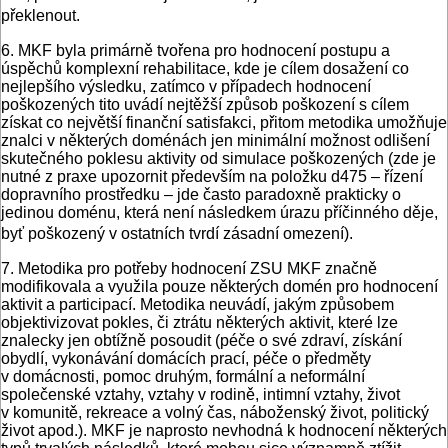
překlenout.
6. MKF byla primárně tvořena pro hodnocení postupu a
úspěchů komplexní rehabilitace, kde je cílem dosažení co
nejlepšího výsledku, zatímco v případech hodnocení
poškozených tito uvádí nejtěžší způsob poškození s cílem
získat co největší finanční satisfakci, přitom metodika umožňuje
znalci v některých doménách jen minimální možnost odlišení
skutečného poklesu aktivity od simulace poškozených (zde je
nutné z praxe upozornit především na položku d475 – řízení
dopravního prostředku – jde často paradoxně prakticky o
jedinou doménu, která není následkem úrazu příčinného děje,
byť poškozený v ostatních tvrdí zásadní omezení).
7. Metodika pro potřeby hodnocení ZSU MKF značně
modifikovala a využila pouze některých domén pro hodnocení
aktivit a participací. Metodika neuvádí, jakým způsobem
objektivizovat pokles, či ztrátu některých aktivit, které lze
znalecky jen obtížně posoudit (péče o své zdraví, získání
obydlí, vykonávání domácích prací, péče o předměty
v domácnosti, pomoc druhým, formální a neformální
společenské vztahy, vztahy v rodině, intimní vztahy, život
v komunitě, rekreace a volný čas, náboženský život, politický
život apod.). MKF je naprosto nevhodná k hodnocení některých