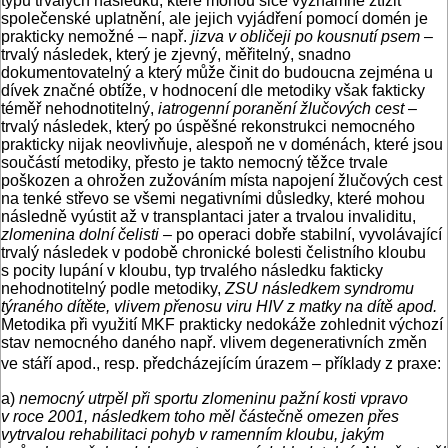
typů trvalých následků, které mohou sice významně ztížit
společenské uplatnění, ale jejich vyjádření pomocí domén je
prakticky nemožné – např.
jizva v obličeji po kousnutí psem
–
trvalý následek, který je zjevný, měřitelný, snadno
dokumentovatelný a který může činit do budoucna zejména u
dívek značné obtíže, v hodnocení dle metodiky však fakticky
téměř nehodnotitelný,
iatrogenní poranění žlučových cest
–
trvalý následek, který po úspěšné rekonstrukci nemocného
prakticky nijak neovlivňuje, alespoň ne v doménách, které jsou
součástí metodiky, přesto je takto nemocný těžce trvale
poškozen a ohrožen zužováním místa napojení žlučových cest
na tenké střevo se všemi negativními důsledky, které mohou
následně vyústit až v transplantaci jater a trvalou invaliditu,
zlomenina dolní čelisti
– po operaci dobře stabilní, vyvolávající
trvalý následek v podobě chronické bolesti čelistního kloubu
s pocity lupání v kloubu, typ trvalého následku fakticky
nehodnotitelný podle metodiky,
ZSU následkem syndromu
týraného dítěte, vlivem přenosu viru HIV z matky na dítě apod.
Metodika při využití MKF prakticky nedokáže zohlednit výchozí
stav nemocného daného např. vlivem degenerativních změn
ve stáří apod., resp. předcházejícím úrazem – příklady z praxe:
a)
nemocný utrpěl při sportu zlomeninu pažní kosti vpravo
v roce 2001, následkem toho měl částečně omezen přes
vytrvalou rehabilitaci pohyb v ramenním kloubu, jakým