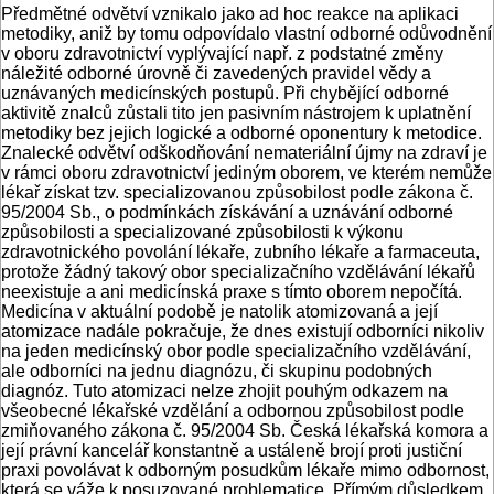
Předmětné odvětví vznikalo jako ad hoc reakce na aplikaci
metodiky, aniž by tomu odpovídalo vlastní odborné odůvodnění
v oboru zdravotnictví vyplývající např. z podstatné změny
náležité odborné úrovně či zavedených pravidel vědy a
uznávaných medicínských postupů. Při chybějící odborné
aktivitě znalců zůstali tito jen pasivním nástrojem k uplatnění
metodiky bez jejich logické a odborné oponentury k metodice.
Znalecké odvětví odškodňování nemateriální újmy na zdraví je
v rámci oboru zdravotnictví jediným oborem, ve kterém nemůže
lékař získat tzv. specializovanou způsobilost podle zákona č.
95/2004 Sb., o podmínkách získávání a uznávání odborné
způsobilosti a specializované způsobilosti k výkonu
zdravotnického povolání lékaře, zubního lékaře a farmaceuta,
protože žádný takový obor specializačního vzdělávání lékařů
neexistuje a ani medicínská praxe s tímto oborem nepočítá.
Medicína v aktuální podobě je natolik atomizovaná a její
atomizace nadále pokračuje, že dnes existují odborníci nikoliv
na jeden medicínský obor podle specializačního vzdělávání,
ale odborníci na jednu diagnózu, či skupinu podobných
diagnóz. Tuto atomizaci nelze zhojit pouhým odkazem na
všeobecné lékařské vzdělání a odbornou způsobilost podle
zmiňovaného zákona č. 95/2004 Sb. Česká lékařská komora a
její právní kancelář konstantně a ustáleně brojí proti justiční
praxi povolávat k odborným posudkům lékaře mimo odbornost,
která se váže k posuzované problematice. Přímým důsledkem