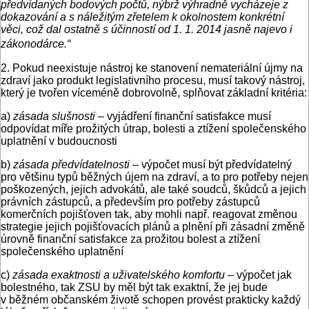
předvídaných bodových počtů, nýbrž výhradně vycházeje z
dokazování a s náležitým zřetelem k okolnostem konkrétní
věci, což dal ostatně s účinností od 1. 1. 2014 jasně najevo i
zákonodárce.“
2. Pokud neexistuje nástroj ke stanovení nemateriální újmy na
zdraví jako produkt legislativního procesu, musí takový nástroj,
který je tvořen víceméně dobrovolně, splňovat základní kritéria:
a)
zásada slušnosti –
vyjádření finanční satisfakce musí
odpovídat míře prožitých útrap, bolesti a ztížení společenského
uplatnění v budoucnosti
b)
zásada předvídatelnosti
– výpočet musí být předvídatelný
pro většinu typů běžných újem na zdraví, a to pro potřeby nejen
poškozených, jejich advokátů, ale také soudců, škůdců a jejich
právních zástupců, a především pro potřeby zástupců
komerčních pojišťoven tak, aby mohli např. reagovat změnou
strategie jejich pojišťovacích plánů a plnění při zásadní změně
úrovně finanční satisfakce za prožitou bolest a ztížení
společenského uplatnění
c)
zásada exaktnosti a uživatelského komfortu
– výpočet jak
bolestného, tak ZSU by měl být tak exaktní, že jej bude
v běžném občanském životě schopen provést prakticky každý