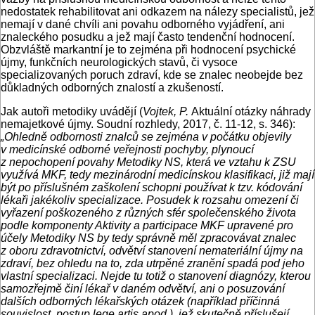
nedostatek rehabilitovat ani odkazem na nálezy specialistů, jež
nemají v dané chvíli ani povahu odborného vyjádření, ani
znaleckého posudku a jež mají často tendenční hodnocení.
Obzvláště markantní je to zejména při hodnocení psychické
újmy, funkčních neurologických stavů, či vysoce
specializovaných poruch zdraví, kde se znalec neobejde bez
důkladných odborných znalostí a zkušeností.
Jak autoři metodiky uvádějí (
Vojtek, P.
Aktuální otázky náhrady
nemajetkové újmy. Soudní rozhledy, 2017, č. 11-12, s. 346):
„Ohledně odbornosti znalců se zejména v počátku objevily
v medicínské odborné veřejnosti pochyby, plynoucí
z nepochopení povahy Metodiky NS, která ve vztahu k ZSU
využívá MKF, tedy mezinárodní medicínskou klasifikaci, již mají
být po příslušném zaškolení schopni používat k tzv. kódování
lékaři jakékoliv specializace. Posudek k rozsahu omezení či
vyřazení poškozeného z různých sfér společenského života
podle komponenty Aktivity a participace MKF upravené pro
účely Metodiky NS by tedy správně měl zpracovávat znalec
z oboru zdravotnictví, odvětví stanovení nemateriální újmy na
zdraví, bez ohledu na to, zda utrpěné zranění spadá pod jeho
vlastní specializaci. Nejde tu totiž o stanovení diagnózy, kterou
samozřejmě činí lékař v daném odvětví, ani o posuzování
dalších odborných lékařských otázek (například příčinná
souvislost, postup lege artis apod.), jež skutečně příslušejí