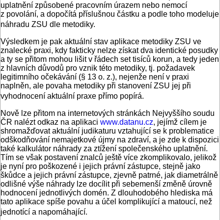
uplatnění způsobené pracovním úrazem nebo nemocí
z povolání, a dopočítá příslušnou částku a podle toho modeluje
náhradu ZSU dle metodiky.
Výsledkem je pak aktuální stav aplikace metodiky ZSU ve
znalecké praxi, kdy fakticky nelze získat dva identické posudky
a ty se přitom mohou lišit v řádech set tisíců korun, a tedy jeden
z hlavních důvodů pro vznik této metodiky, tj. požadavek
legitimního očekávání (§ 13 o. z.), nejenže není v praxi
naplněn, ale povaha metodiky při stanovení ZSU jej při
vyhodnocení aktuální praxe přímo popírá.
Nově lze přitom na internetových stránkách Nejvyššího soudu
ČR nalézt odkaz na aplikaci
www.datanu.cz
, jejímž cílem je
shromažďovat aktuální judikaturu vztahující se k problematice
odškodňování nemajetkové újmy na zdraví, a je zde k dispozici
také kalkulátor náhrady za ztížení společenského uplatnění.
Tím se však postavení znalců ještě více zkomplikovalo, jelikož
je nyní pro poškozené i jejich právní zástupce, stejně jako
škůdce a jejich právní zástupce, zjevně patrné, jak diametrálně
odlišné výše náhrady lze docílit při sebemenší změně úrovně
hodnocení jednotlivých domén. Z dlouhodobého hlediska má
tato aplikace spíše povahu a účel komplikující a matoucí, než
jednotící a napomáhající.