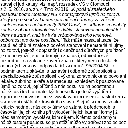
stávající judikatury, viz. např. rozsudek VS v Olomouci
z 2. 5. 2016, sp. zn. 4 Tmo 2/2016: „
K podání znaleckého
posudku podle Metodiky NS k nemajetkové újmě na zdraví,
který je pro soud základem pro určení náhrady za ztížení
společenského uplatnění (§ 2958 ObčZ), je odborně způsobilý
znalec z oboru zdravotnictví, odvětví stanovení nemateriální
újmy na zdraví, aniž by byla vyžadována jeho kmenová
odbornost pro dané postižení.“
Tak může nastat situace, že
soud, ač přibírá znalce z odvětví stanovení nemateriální újmy
na zdraví, jelikož k objasnění skutečností důležitých pro řízení
je nutno využít jeho odborných znalostí, odůvodní své
rozhodnutí na základě závěrů znalce, který nemá dostatek
odborných znalostí odpovídající zákonu č. 95/2004 Sb., o
podmínkách získávání a uznávání odborné způsobilosti a
specializované způsobilosti k výkonu zdravotnického povolání
lékaře, zubního lékaře a farmaceuta, vzhledem k posuzované
újmě na zdraví, její příčině a následku. Velmi podstatnou
náležitostí těchto znaleckých posudků je totiž vyjádření
k příčinné souvislosti mezi vyvolávajícím dějem a následkem a
stanovení ustálení zdravotního stavu. Stejně tak musí znalec
kriticky hodnotit následky újmy ve vztahu k předchorobí a
časování jejich vzniku při vyloučení jejich latentní formy již
před samotným vyvolávajícím dějem. K těmto podstatným
náležitostem posudku se jen stěží může vyjadřovat znalec bez
vazby na příslušnou medicínskou odbornost a nelze tento