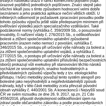
trvalých následků úrazů v rámci komerčního pojištění (např.
úrazové pojištění) jednotlivých pojišťoven. Znalci stejně jako
všichni lékaři jsou s tímto způsobem hodnocení velmi dobře
seznámeni a jeho praktická aplikace nečiní větších obtíží. U
některých odborností je požadavek zpracování posudku podle
tohoto způsobu výpočtu ještě stále předepsaným minimem při
ověřování výsledků jejich specializačního vzdělávání. Také
podzákonné normy (vyhláška č. 359/2009 Sb., o posuzování
invalidity, či nařízení vlády č. 276/2015 Sb., o odškodňování
bolesti a ztížení společenského uplatnění způsobené
pracovním úrazem nebo nemocí z povolání, vyhláška č.
346/2015 Sb., o postupu při určování výše náhrady za bolest a
za ztížení společenského uplatnění vojáků, a vyhláška č.
277/2015 Sb., o postupu při určování výše náhrady za bolest a
za ztížení společenského uplatnění příslušníků bezpečnostních
sborů) prokazují vůli exekutivy při stanovování těchto nároků
vycházet ze srovnatelných, snadno hodnotitelných a
předvídatelných způsobů výpočtu tedy z tzv. etiologického
přístupu. I tvůrci metodiky považují tento systém alespoň pro
bolestné jako nejvýhodnější a nejpředvídatelnější způsob
náhrady, když v této části metodiky zcela převzali původní
obsah vyhlášky č. 440/2001 Sb. A koneckonců i Nejvyšší soud
ČR ve svém rozsudku ze dne 26. 9. 2017, sp.zn. 21 Cdo
4556/2016, připustil dvojkolejnost odškodňování újem na
zdraví podle občanského zákoníku a podle pracovněprávních