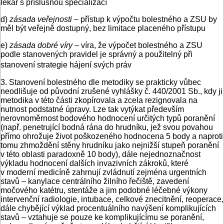
lékař s příslušnou specializací
d)
zásada veřejnosti
– přístup k výpočtu bolestného a ZSU by
měl být veřejně dostupný, bez limitace placeného přístupu
e)
zásada dobré víry
– víra, že výpočet bolestného a ZSU
podle stanovených pravidel je správný a použitelný při
stanovení strategie hájení svých práv
3. Stanovení bolestného dle metodiky se prakticky vůbec
neodlišuje od původní zrušené vyhlášky č. 440/2001 Sb., kdy ji
metodika v této části zkopírovala a zcela rezignovala na
nutnost podstatné úpravy. Lze tak vytýkat především
nerovnoměrnost bodového hodnocení určitých typů poranění
(např. penetrující bodná rána do hrudníku, jež svou povahou
přímo ohrožuje život poškozeného hodnocena 5 body a naproti
tomu zhmoždění stěny hrudníku jako nejnižší stupeň poranění
v této oblasti paradoxně 10 body), dále nejednoznačnost
výkladu hodnocení dalších invazivních zákroků, které
v moderní medicíně zahrnují zvládnutí zejména urgentních
stavů – kanylace centrálního žilního řečiště, zavedení
močového katétru, stentáže a jim podobné léčebné výkony
intervenční radiologie, intubace, celkové znecitnění, reoperace,
dále chybějící výklad procentuálního navýšení komplikujících
stavů – vztahuje se pouze ke komplikujícímu se poranění,