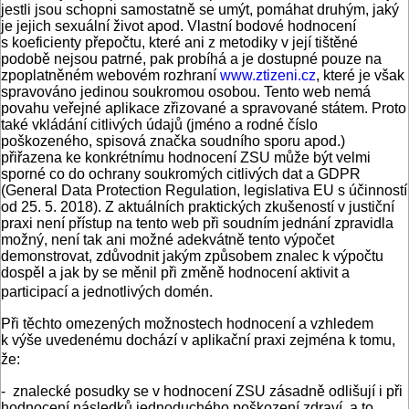
jestli jsou schopni samostatně se umýt, pomáhat druhým, jaký
je jejich sexuální život apod. Vlastní bodové hodnocení
s koeficienty přepočtu, které ani z metodiky v její tištěné
podobě nejsou patrné, pak probíhá a je dostupné pouze na
zpoplatněném webovém rozhraní
www.ztizeni.cz
, které je však
spravováno jedinou soukromou osobou. Tento web nemá
povahu veřejné aplikace zřizované a spravované státem. Proto
také vkládání citlivých údajů (jméno a rodné číslo
poškozeného, spisová značka soudního sporu apod.)
přiřazena ke konkrétnímu hodnocení ZSU může být velmi
sporné co do ochrany soukromých citlivých dat a GDPR
(General Data Protection Regulation, legislativa EU s účinností
od 25. 5. 2018). Z aktuálních praktických zkušeností v justiční
praxi není přístup na tento web při soudním jednání zpravidla
možný, není tak ani možné adekvátně tento výpočet
demonstrovat, zdůvodnit jakým způsobem znalec k výpočtu
dospěl a jak by se měnil při změně hodnocení aktivit a
participací a jednotlivých domén.
Při těchto omezených možnostech hodnocení a vzhledem
k výše uvedenému dochází v aplikační praxi zejména k tomu,
že:
- znalecké posudky se v hodnocení ZSU zásadně odlišují i při
hodnocení následků jednoduchého poškození zdraví, a to