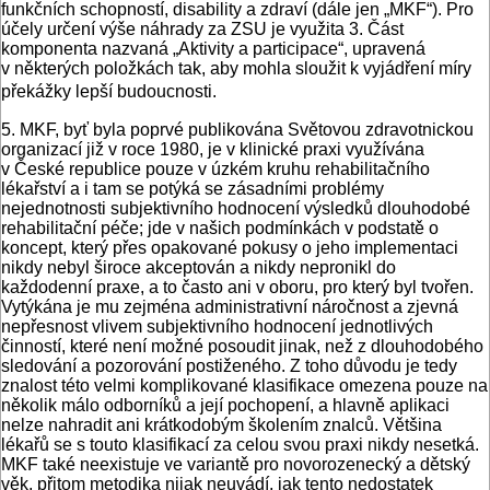
funkčních schopností, disability a zdraví (dále jen „MKF“). Pro
účely určení výše náhrady za ZSU je využita 3. Část
komponenta nazvaná „Aktivity a participace“, upravená
v některých položkách tak, aby mohla sloužit k vyjádření míry
překážky lepší budoucnosti.
5. MKF, byť byla poprvé publikována Světovou zdravotnickou
organizací již v roce 1980, je v klinické praxi využívána
v České republice pouze v úzkém kruhu rehabilitačního
lékařství a i tam se potýká se zásadními problémy
nejednotnosti subjektivního hodnocení výsledků dlouhodobé
rehabilitační péče; jde v našich podmínkách v podstatě o
koncept, který přes opakované pokusy o jeho implementaci
nikdy nebyl široce akceptován a nikdy nepronikl do
každodenní praxe, a to často ani v oboru, pro který byl tvořen.
Vytýkána je mu zejména administrativní náročnost a zjevná
nepřesnost vlivem subjektivního hodnocení jednotlivých
činností, které není možné posoudit jinak, než z dlouhodobého
sledování a pozorování postiženého. Z toho důvodu je tedy
znalost této velmi komplikované klasifikace omezena pouze na
několik málo odborníků a její pochopení, a hlavně aplikaci
nelze nahradit ani krátkodobým školením znalců. Většina
lékařů se s touto klasifikací za celou svou praxi nikdy nesetká.
MKF také neexistuje ve variantě pro novorozenecký a dětský
věk, přitom metodika nijak neuvádí, jak tento nedostatek