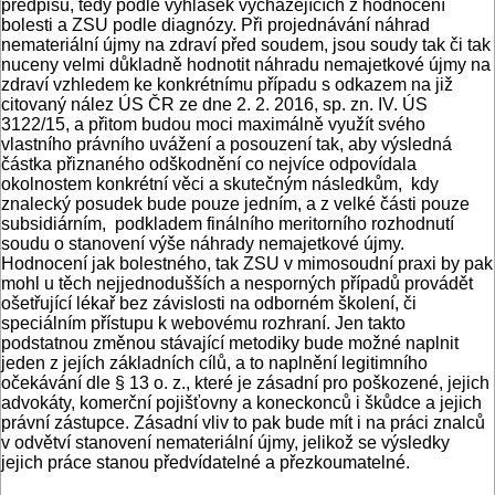
předpisů, tedy podle vyhlášek vycházejících z hodnocení
bolesti a ZSU podle diagnózy. Při projednávání náhrad
nemateriální újmy na zdraví před soudem, jsou soudy tak či tak
nuceny velmi důkladně hodnotit náhradu nemajetkové újmy na
zdraví vzhledem ke konkrétnímu případu s odkazem na již
citovaný nález ÚS ČR ze dne 2. 2. 2016, sp. zn. IV. ÚS
3122/15, a přitom budou moci maximálně využít svého
vlastního právního uvážení a posouzení tak, aby výsledná
částka přiznaného odškodnění co nejvíce odpovídala
okolnostem konkrétní věci a skutečným následkům, kdy
znalecký posudek bude pouze jedním, a z velké části pouze
subsidiárním, podkladem finálního meritorního rozhodnutí
soudu o stanovení výše náhrady nemajetkové újmy.
Hodnocení jak bolestného, tak ZSU v mimosoudní praxi by pak
mohl u těch nejjednodušších a nesporných případů provádět
ošetřující lékař bez závislosti na odborném školení, či
speciálním přístupu k webovému rozhraní. Jen takto
podstatnou změnou stávající metodiky bude možné naplnit
jeden z jejích základních cílů, a to naplnění legitimního
očekávání dle § 13 o. z., které je zásadní pro poškozené, jejich
advokáty, komerční pojišťovny a koneckonců i škůdce a jejich
právní zástupce. Zásadní vliv to pak bude mít i na práci znalců
v odvětví stanovení nemateriální újmy, jelikož se výsledky
jejich práce stanou předvídatelné a přezkoumatelné.