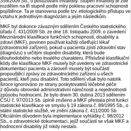
359/2009 Sb., o posuzování invalidity. Stupeň invalidity je zde
rozdělen na tři stupně podle míry poklesu pracovní schopnosti
pojištěnce. Ta je stanovena podle tzv. etiologického přístupu ve
vztahu k jednotlivým diagnózám a jejím následkům.
MKF byl dokonce závazným sdělením Českého statistického
úřadu č. 431/2009 Sb. ze dne 18. listopadu 2009, o zavedení
Mezinárodní klasifikace funkčních schopností, disability a
zdraví (MKF), povinen používat každý ošetřující lékař
(zdravotnické zařízení), pokud u pacienta zjistí zdravotní stav
(diagnózu) s určitým stupněm disability, která bude
dlouhodobého nebo trvalého charakteru. Příslušné klasifikační
kódy dle klasifikace MKF musely být uvedeny ve zdravotnické
dokumentaci pacienta a zároveň musely být součástí
propouštěcí zprávy ze zdravotnického zařízení u všech
pacientů, kteří jsou disabilní. Toto sdělení však bylo natolik
široce ignorováno ze strany poskytovatelů léčebné péče
z důvodu obrovské administrativní náročnosti a nejednotnosti
způsobu hodnocení, že bylo dnem 30. dubna 2013 sdělením
ČSÚ č. 97/2013 Sb. úplně zrušeno a MKF přestala plnit funkci
statistické klasifikace ve smyslu § 19 zákona č. 89/1995 Sb., o
státní statistické službě, ve znění zákona č. 411/2000 Sb.
Oficiálním důvodem byla implementace vyhlášky č. 98/2012
Sb., o zdravotnické dokumentaci, jejíž součástí se však MKF a
hodnocení disability již nikdy nestalo.