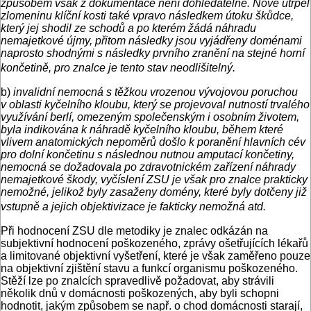
způsobem však z dokumentace není dohledatelné. Nově utrpěl
zlomeninu klíční kosti také vpravo následkem útoku škůdce,
který jej shodil ze schodů a po kterém žádá náhradu
nemajetkové újmy, přitom následky jsou vyjádřeny doménami
naprosto shodnými s následky prvního zranění na stejné horní
končetině, pro znalce je tento stav neodlišitelný.
b)
invalidní nemocná s těžkou vrozenou vývojovou poruchou
v oblasti kyčelního kloubu, který se projevoval nutností trvalého
využívání berlí, omezeným společenským i osobním životem,
byla indikována k náhradě kyčelního kloubu, během které
vlivem anatomických nepoměrů došlo k poranění hlavních cév
pro dolní končetinu s následnou nutnou amputací končetiny,
nemocná se dožadovala po zdravotnickém zařízení náhrady
nemajetkové škody, vyčíslení ZSU je však pro znalce prakticky
nemožné, jelikož byly zasaženy domény, které byly dotčeny již
vstupně a jejich objektivizace je fakticky nemožná atd.
Při hodnocení ZSU dle metodiky je znalec odkázán na
subjektivní hodnocení poškozeného, zprávy ošetřujících lékařů
a limitované objektivní vyšetření, které je však zaměřeno pouze
na objektivní zjištění stavu a funkcí organismu poškozeného.
Stěží lze po znalcích spravedlivě požadovat, aby strávili
několik dnů v domácnosti poškozených, aby byli schopni
hodnotit, jakým způsobem se např. o chod domácnosti starají,