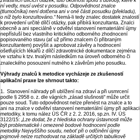
zvláštních dílčích otázek; tuto okolnost spolu s důvody, které k
ní vedly, musí uvést v posudku. Odpovědnost znalce
(tlumočníka) není dotčena ani v oné části posudku (překladu),
o níž bylo konzultováno.“
Nemá-li tedy znalec dostatek znalostí
k provedení určité dílčí otázky, pak přibírá konzultanta. Znalci
obecně a ani speciálně v odvětví stanovení nemateriální újmy
nepřísluší bez vlastního kritického odborného zhodnocení
popisovaného stavu (ať už přímo znalcem či přibraným
konzultantem) povýšit a aprobovat závěry a hodnocení
ošetřujících lékařů z dílčí zdravotnické dokumentace zejména
ve vztahu k tzv. trvalým následkům na úroveň odborného či
znaleckého posouzení nutného k závěrům jeho posudku.
Výhrady znalců k metodice vycházeje ze zkušeností
aplikační praxe lze shrnout takto:
1. Stanovení náhrady při ublížení na zdraví a při usmrcení
podle § 2958 o. z. dle vágních „zásad slušnosti“ může určit
pouze soud. Tuto odpovědnost nelze přenést na znalce a to
ani na znalce v odvětví stanovení nemateriální újmy při aplikaci
metodiky, k tomu nález ÚS ČR z 2. 2. 2016, sp.zn. IV. ÚS
3122/15: „
Lze dodat, že z hlediska ochrany ústavnosti může
být problematické i omezené bodové hodnocení podle
metodiky Nejvyššího soudu, neboť při o odčinění újmy
pojmově nelze rozhodovat na základě určitých tabulkově