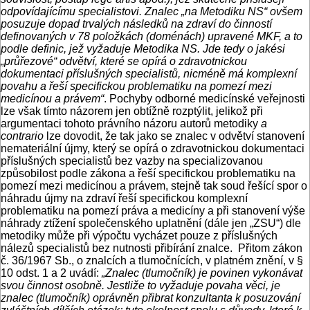
odpovídajícímu specialistovi. Znalec „na Metodiku NS“ ovšem
posuzuje dopad trvalých následků na zdraví do činností
definovaných v 78 položkách (doménách) upravené MKF, a to
podle definic, jež vyžaduje Metodika NS. Jde tedy o jakési
„průřezové“ odvětví, které se opírá o zdravotnickou
dokumentaci příslušných specialistů, nicméně má komplexní
povahu a řeší specifickou problematiku na pomezí mezi
medicínou a právem“
. Pochyby odborné medicínské veřejnosti
lze však tímto názorem jen obtížně rozptýlit, jelikož při
argumentaci tohoto právního názoru autorů metodiky
a
contrario
lze dovodit, že tak jako se znalec v odvětví stanovení
nemateriální újmy, který se opírá o zdravotnickou dokumentaci
příslušných specialistů bez vazby na specializovanou
způsobilost podle zákona a řeší specifickou problematiku na
pomezí mezi medicínou a právem, stejně tak soud řešící spor o
náhradu újmy na zdraví řeší specifickou komplexní
problematiku na pomezí práva a medicíny a při stanovení výše
náhrady ztížení společenského uplatnění (dále jen „ZSU“) dle
metodiky může při výpočtu vycházet pouze z příslušných
nálezů specialistů bez nutnosti přibírání znalce. Přitom zákon
č. 36/1967 Sb., o znalcích a tlumočnících, v platném znění, v §
10 odst. 1 a 2 uvádí:
„
Znalec (tlumočník) je povinen vykonávat
svou činnost osobně. Jestliže to vyžaduje povaha věci, je
znalec (tlumočník) oprávněn přibrat konzultanta k posuzování