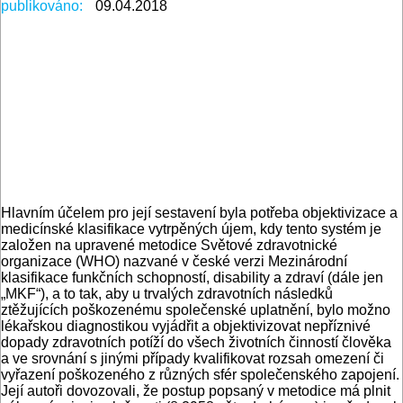
publikováno:
09.04.2018
Hlavním účelem pro její sestavení byla potřeba objektivizace a
medicínské klasifikace vytrpěných újem, kdy tento systém je
založen na upravené metodice Světové zdravotnické
organizace (WHO) nazvané v české verzi Mezinárodní
klasifikace funkčních schopností, disability a zdraví (dále jen
„MKF“), a to tak, aby u trvalých zdravotních následků
ztěžujících poškozenému společenské uplatnění, bylo možno
lékařskou diagnostikou vyjádřit a objektivizovat nepříznivé
dopady zdravotních potíží do všech životních činností člověka
a ve srovnání s jinými případy kvalifikovat rozsah omezení či
vyřazení poškozeného z různých sfér společenského zapojení.
Její autoři dovozovali, že postup popsaný v metodice má plnit