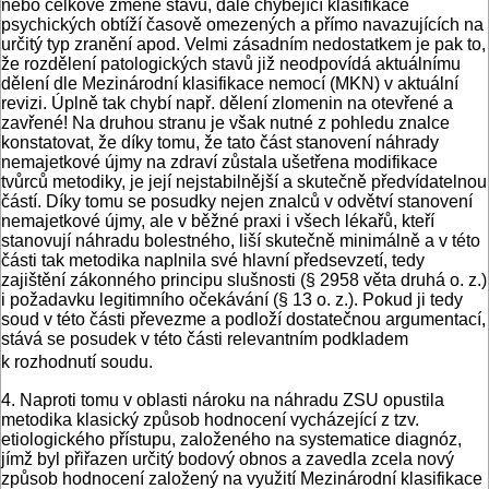
nebo celkové změně stavu, dále chybějící klasifikace
psychických obtíží časově omezených a přímo navazujících na
určitý typ zranění apod. Velmi zásadním nedostatkem je pak to,
že rozdělení patologických stavů již neodpovídá aktuálnímu
dělení dle Mezinárodní klasifikace nemocí (MKN) v aktuální
revizi. Úplně tak chybí např. dělení zlomenin na otevřené a
zavřené! Na druhou stranu je však nutné z pohledu znalce
konstatovat, že díky tomu, že tato část stanovení náhrady
nemajetkové újmy na zdraví zůstala ušetřena modifikace
tvůrců metodiky, je její nejstabilnější a skutečně předvídatelnou
částí. Díky tomu se posudky nejen znalců v odvětví stanovení
nemajetkové újmy, ale v běžné praxi i všech lékařů, kteří
stanovují náhradu bolestného, liší skutečně minimálně a v této
části tak metodika naplnila své hlavní předsevzetí, tedy
zajištění zákonného principu slušnosti (§ 2958 věta druhá o. z.)
i požadavku legitimního očekávání (§ 13 o. z.). Pokud ji tedy
soud v této části převezme a podloží dostatečnou argumentací,
stává se posudek v této části relevantním podkladem
k rozhodnutí soudu.
4. Naproti tomu v oblasti nároku na náhradu ZSU opustila
metodika klasický způsob hodnocení vycházející z tzv.
etiologického přístupu, založeného na systematice diagnóz,
jímž byl přiřazen určitý bodový obnos a zavedla zcela nový
způsob hodnocení založený na využití Mezinárodní klasifikace