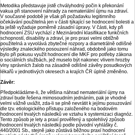
Metodika představuje jistě chvályhodný počin k překonání
vakua při stanovení náhrady za nemateriální újmu na zdraví.
V současné podobě je však při požadavku legitimního
očekávání použitelná jen v části týkající se hodnocení bolesti a
ta ještě vyžaduje poměrně zásadní úpravy. V části, kdy při
hodnocení ZSU vychází z Mezinárodní klasifikace funkčních
schopností, disability a zdraví, je pro praxi velmi obtížně
použitelná a vyvolává zbytečné rozpory a diametrálně odlišné
výsledky znaleckého posouzení náhrad, obdobně jako tomu
bylo při pokusu využít hodnocení dle MKF pro potřeby zákona
o sociálních službách, jež muselo být nakonec vlivem hrozby
vlny správních žalob na zásadně odlišné závěry posudkových
lékařů v jednotlivých okresech a krajích ČR úplně změněno.
Závěr:
Předpokládáme-li, že většina náhrad nemateriální újmy na
zdraví bude řešena mimosoudním jednáním, pak je vhodné
velmi vážně uvážit, zda-li se plně nevrátit k jejímu posuzování
dle tzv. etiologického přístupu založeného na bodovém
hodnocení trvalých následků ve vztahu k systemizaci diagnóz.
Tento způsob je lety a praxí prověřený a spolehlivý způsob
hodnocení trvalých následků podle původní vyhlášky č.
440/2001 Sb., stejně jako zůstává běžnou praxí hodnocení