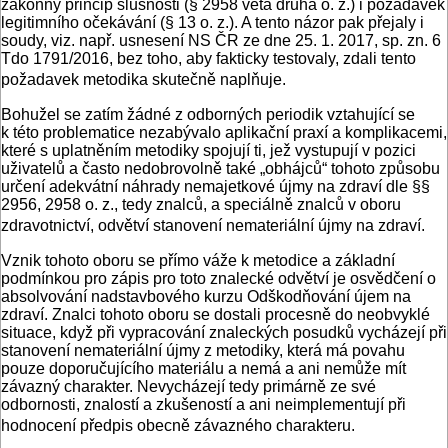
zákonný princip slušnosti (§ 2958 věta druhá o. z.) i požadavek
legitimního očekávání (§ 13 o. z.). A tento názor pak přejaly i
soudy, viz. např. usnesení NS ČR ze dne 25. 1. 2017, sp. zn. 6
Tdo 1791/2016, bez toho, aby fakticky testovaly, zdali tento
požadavek metodika skutečně naplňuje.
Bohužel se zatím žádné z odborných periodik vztahující se
k této problematice nezabývalo aplikační praxí a komplikacemi,
které s uplatněním metodiky spojují ti, jež vystupují v pozici
uživatelů a často nedobrovolně také „obhájců“ tohoto způsobu
určení adekvátní náhrady nemajetkové újmy na zdraví dle §§
2956, 2958 o. z., tedy znalců, a speciálně znalců v oboru
zdravotnictví, odvětví stanovení nemateriální újmy na zdraví.
Vznik tohoto oboru se přímo váže k metodice a základní
podmínkou pro zápis pro toto znalecké odvětví je osvědčení o
absolvování nadstavbového kurzu Odškodňování újem na
zdraví. Znalci tohoto oboru se dostali procesně do neobvyklé
situace, když při vypracování znaleckých posudků vycházejí při
stanovení nemateriální újmy z metodiky, která má povahu
pouze doporučujícího materiálu a nemá a ani nemůže mít
závazný charakter. Nevycházejí tedy primárně ze své
odbornosti, znalostí a zkušeností a ani neimplementují při
hodnocení předpis obecně závazného charakteru.