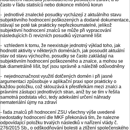
často v řádu statisíců nebo dokonce miliónů korun
- jednotlivé znalecké posudky vycházejí z aktuálního stavu
subjektivního hodnocení poškozených a dodané dokumentace,
stávají se poté tak prakticky nepřezkoumatelné, jelikož
subjektivní hodnocení znalců se může při vypracování
následujících či revizních posudků významně lišit
- vzhledem k tomu, že neexistuje jednotný výklad toho, jak
hodnotit aktivity v některých doménách, jak posoudit aktuální
stav od stavu výchozího, posudky se často zakládají na
subjektivním hodnocení poškozeného a znalce, a mohou se
tak diametrálně lišit, byť jsou správně a náležitě odůvodněny
- nejednoznačnost využití dotčených domén i při jasné
argumentaci způsobuje v aplikační praxi spor prakticky o
každou položku, což sklouzává k přestřelkám mezi znalci a
právními zástupci jednotlivých stran, aniž by se tím v řešila
samotná podstata věci, tedy adekvátní určení náhrady
nemateriální újmy na zdraví
- řada znalců při hodnocení ZSU všechny výše uvedené
nedostatky hodnocení dle MKF překonává tím, že nalezne
odpovídající položku trvalých následků v nařízení vlády č.
276/2015 Sb., o odškodňování bolesti a ztížení společenského