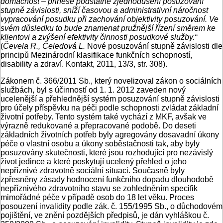
domácnost – přinese podstatné zjednodušení posuzování
stupně závislosti, sníží časovou a administrativní náročnost
vypracování posudku při zachování objektivity posuzování. Ve
svém důsledku to bude znamenat pružnější řízení směrem ke
klientovi a zvýšení efektivity činnosti posudkové služby.“
(
Čevela R., Čeledová L.
Nové posuzování stupně závislosti dle
principů Mezinárodní klasifikace funkčních schopností,
disability a zdraví. Kontakt, 2011, 13/3, str. 308).
Zákonem č. 366/2011 Sb., který novelizoval zákon o sociálních
službách, byl s účinností od 1. 1. 2012 zaveden nový
ucelenější a přehlednější systém posuzování stupně závislosti
pro účely příspěvku na péči podle schopnosti zvládat základní
životní potřeby. Tento systém také vychází z MKF, avšak ve
výrazně redukované a přepracované podobě. Do deseti
základních životních potřeb byly agregovány dosavadní úkony
péče o vlastní osobu a úkony soběstačnosti tak, aby byly
posuzovány skutečnosti, které jsou rozhodující pro nezávislý
život jedince a které poskytují ucelený přehled o jeho
nepříznivé zdravotně sociální situaci. Současně byly
zpřesněny zásady hodnocení funkčního dopadu dlouhodobě
nepříznivého zdravotního stavu se zohledněním specifik
mimořádné péče v případě osob do 18 let věku. Proces
posouzení invalidity podle zák. č. 155/1995 Sb., o důchodovém
pojištění, ve znění pozdějších předpisů, je dán vyhláškou č.