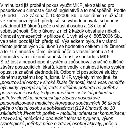
V minulosti již proběhl pokus využít MKF jako základ pro
posudkovou činnost v české legislativě a to neúspěšně. Podle
§ 9 odst. 1 a 2 zákona č. 108/2006 Sb., o sociálních službách,
ve znění pozdějších předpisů, se vyhodnocovala schopnost
zvládnout 18 úkonů péče o vlastní osobu a 18 úkonů
soběstačnosti. Šlo o úkony, z nichž každý obsahuje několik
činností vymezených v příloze č. 1 vyhlášky č. 505/2006 Sb.,
ve znění pozdějších předpisů. Výsledkem bylo, že v rámci
těchto jednotlivých 36 úkonů se hodnotilo celkem 129 činností,
a to 71 činností v rámci úkonů péče o vlastní osobu a 58
činností v rámci úkonů soběstačnosti v souladu s MKF.
Složitost a nepochopení systému způsoboval značně odlišné
závěry posuzujících lékařů, které vedly k nutnosti tento systém
opustit a značně zjednodušit. Odborníci posudkové služby
danému systému kopírujícímu MKF, vytýkaly mimo jiné, že
„posuzování osoby v široké škále činností, která však nemůže
být nikdy vyčerpávající, vede k dílčímu pohledu na potřeby
posuzované osoby, tedy neumožňuje celostní pohled na
potřeby člověka, nerespektuje zásady posudkové
personalizované medicíny. Agregace současných 36 úkonů
péče o vlastní osobu a soběstačnost (129 činností) do 10
základních životních potřeb – mobilita; orientace; komunikace;
stravování; oblékání a obouvání; tělesná hygiena; výkon
fyziologické potřeby; péče o zdraví; osobní aktivity; péče o