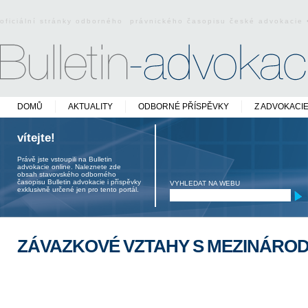
oficiální stránky odborného právnického časopisu české advokacie
DOMŮ
AKTUALITY
ODBORNÉ PŘÍSPĚVKY
Z ADVOKACI
vítejte!
Právě jste vstoupili na Bulletin
advokacie online. Naleznete zde
obsah stavovského odborného
časopisu Bulletin advokacie i příspěvky
VYHLEDAT NA WEBU
exklusivně určené jen pro tento portál.
ZÁVAZKOVÉ VZTAHY S MEZINÁRO