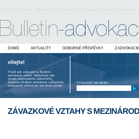
oficiální stránky odborného právnického časopisu české advokacie
DOMŮ
AKTUALITY
ODBORNÉ PŘÍSPĚVKY
Z ADVOKACI
vítejte!
Právě jste vstoupili na Bulletin
advokacie online. Naleznete zde
obsah stavovského odborného
časopisu Bulletin advokacie i příspěvky
VYHLEDAT NA WEBU
exklusivně určené jen pro tento portál.
ZÁVAZKOVÉ VZTAHY S MEZINÁRO