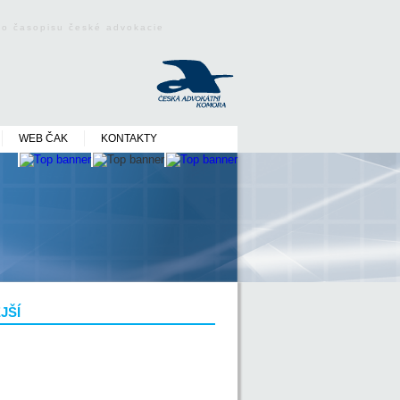
ého časopisu české advokacie
WEB ČAK
KONTAKTY
JŠÍ