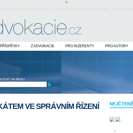
>
o časopisu české advokacie • oficiální stránky odborného právnick
PŘÍSPĚVKY
Z ADVOKACIE
PRO INZERENTY
PRO AUTORY
HLEDAT NA WEBU
NEJČTENĚ
ÁTEM VE SPRÁVNÍM ŘÍZENÍ