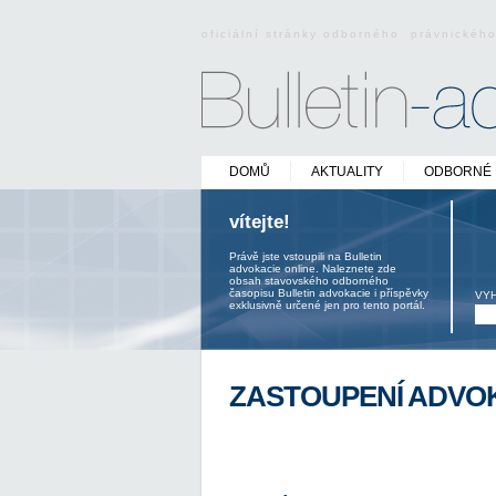
oficiální stránky odborného právnickéh
DOMŮ
AKTUALITY
ODBORNÉ 
vítejte!
Právě jste vstoupili na Bulletin
advokacie online. Naleznete zde
obsah stavovského odborného
časopisu Bulletin advokacie i příspěvky
VY
exklusivně určené jen pro tento portál.
ZASTOUPENÍ ADVOK