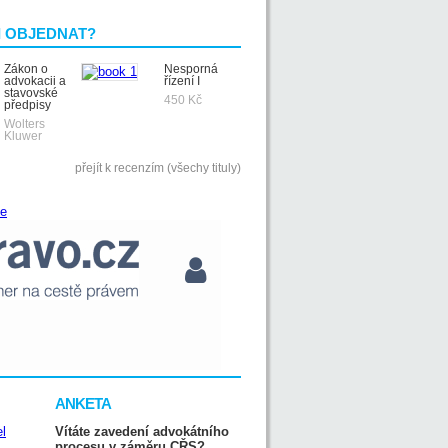
I OBJEDNAT?
Zákon o
Nesporná
advokacii a
řízení I
stavovské
450 Kč
předpisy
Wolters
Kluwer
přejít k recenzím (všechy tituly)
ANKETA
Vítáte zavedení advokátního
procesu v záměru CŘS?