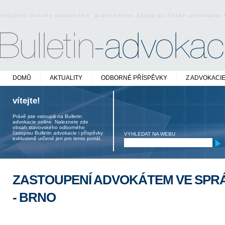
oficiální stránky odborného právnického časopisu české advokacie
DOMŮ
AKTUALITY
ODBORNÉ PŘÍSPĚVKY
Z ADVOKACI
vítejte!
Právě jste vstoupili na Bulletin
advokacie online. Naleznete zde
obsah stavovského odborného
časopisu Bulletin advokacie i příspěvky
VYHLEDAT NA WEBU
exklusivně určené jen pro tento portál.
ZASTOUPENÍ ADVOKÁTEM VE SPRÁ
- BRNO