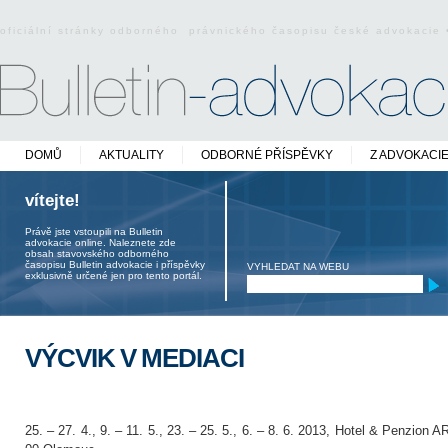
oficiální stránky odborného právnického časopisu české advokacie
DOMŮ
AKTUALITY
ODBORNÉ PŘÍSPĚVKY
Z ADVOKACI
vítejte!
Právě jste vstoupili na Bulletin
advokacie online. Naleznete zde
obsah stavovského odborného
časopisu Bulletin advokacie i příspěvky
VYHLEDAT NA WEBU
exklusivně určené jen pro tento portál.
VÝCVIK V MEDIACI
25. – 27. 4., 9. – 11. 5., 23. – 25. 5., 6. – 8. 6. 2013, Hotel & Penzion