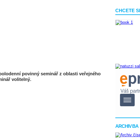
CHCETE S
 polodenní povinný seminář z oblasti veřejného
inář volitelný.
ARCHIV BA