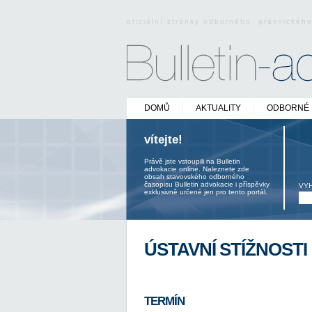
oficiální stránky odborného právnickéh
DOMŮ
AKTUALITY
ODBORNÉ 
vítejte!
Právě jste vstoupili na Bulletin
advokacie online. Naleznete zde
obsah stavovského odborného
časopisu Bulletin advokacie i příspěvky
VY
exklusivně určené jen pro tento portál.
ÚSTAVNÍ STÍŽNOSTI
TERMÍN