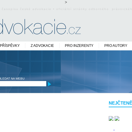
>
o časopisu české advokacie • oficiální stránky odborného právnick
PŘÍSPĚVKY
Z ADVOKACIE
PRO INZERENTY
PRO AUTORY
HLEDAT NA WEBU
NEJČTENĚ