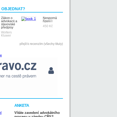
I OBJEDNAT?
Zákon o
Nesporná
advokacii a
řízení I
stavovské
450 Kč
předpisy
Wolters
Kluwer
přejít k recenzím (všechy tituly)
ANKETA
Vítáte zavedení advokátního
procesu v záměru CŘS?