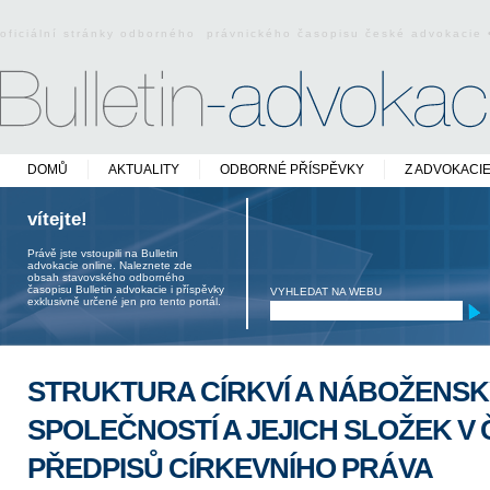
oficiální stránky odborného právnického časopisu české advokacie
DOMŮ
AKTUALITY
ODBORNÉ PŘÍSPĚVKY
Z ADVOKACI
vítejte!
Právě jste vstoupili na Bulletin
advokacie online. Naleznete zde
obsah stavovského odborného
časopisu Bulletin advokacie i příspěvky
VYHLEDAT NA WEBU
exklusivně určené jen pro tento portál.
STRUKTURA CÍRKVÍ A NÁBOŽENS
SPOLEČNOSTÍ A JEJICH SLOŽEK V
PŘEDPISŮ CÍRKEVNÍHO PRÁVA