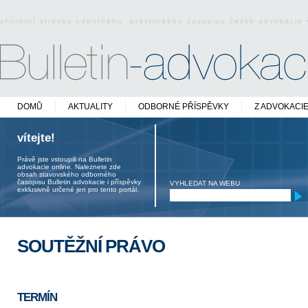
oficiální stránky odborného právnického časopisu české advokacie
DOMŮ
AKTUALITY
ODBORNÉ PŘÍSPĚVKY
Z ADVOKACI
vítejte!
Právě jste vstoupili na Bulletin
advokacie online. Naleznete zde
obsah stavovského odborného
časopisu Bulletin advokacie i příspěvky
VYHLEDAT NA WEBU
exklusivně určené jen pro tento portál.
SOUTĚŽNÍ PRÁVO
TERMÍN