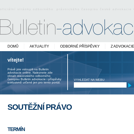
oficiální stránky odborného právnického časopisu české advokacie
DOMŮ
AKTUALITY
ODBORNÉ PŘÍSPĚVKY
Z ADVOKACI
vítejte!
Právě jste vstoupili na Bulletin
advokacie online. Naleznete zde
obsah stavovského odborného
časopisu Bulletin advokacie i příspěvky
VYHLEDAT NA WEBU
exklusivně určené jen pro tento portál.
SOUTĚŽNÍ PRÁVO
TERMÍN