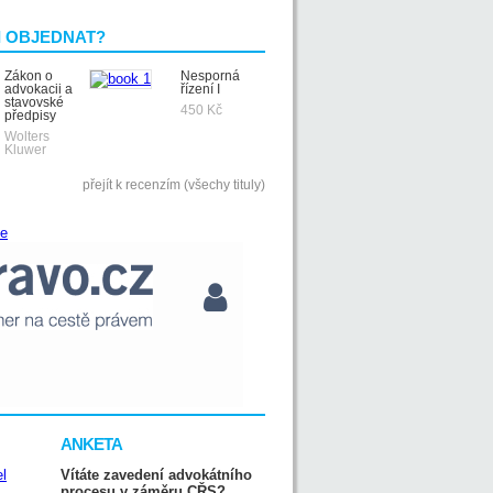
I OBJEDNAT?
Zákon o
Nesporná
advokacii a
řízení I
stavovské
450 Kč
předpisy
Wolters
Kluwer
přejít k recenzím (všechy tituly)
ANKETA
Vítáte zavedení advokátního
procesu v záměru CŘS?