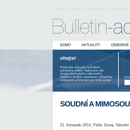
oficiální stránky odborného právnickéh
DOMŮ
AKTUALITY
ODBORNÉ 
vítejte!
Právě jste vstoupili na Bulletin
advokacie online. Naleznete zde
obsah stavovského odborného
časopisu Bulletin advokacie i příspěvky
VY
exklusivně určené jen pro tento portál.
SOUDNÍ A MIMOSO
21. listopadu 2014, Palác Dunaj, Národní 