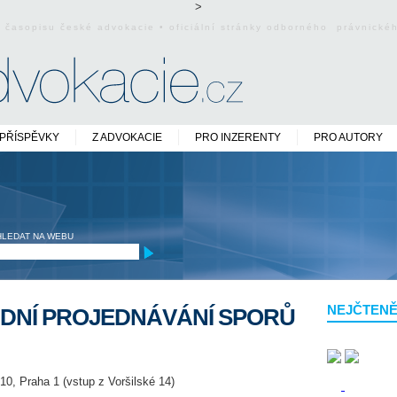
>
o časopisu české advokacie • oficiální stránky odborného právnick
PŘÍSPĚVKY
Z ADVOKACIE
PRO INZERENTY
PRO AUTORY
HLEDAT NA WEBU
NEJČTENĚ
UDNÍ PROJEDNÁVÁNÍ SPORŮ
10, Praha 1 (vstup z Voršilské 14)