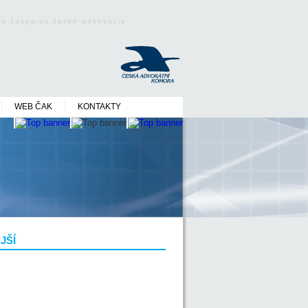
ého časopisu české advokacie
WEB ČAK
KONTAKTY
JŠÍ