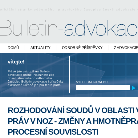
oficiální stránky odborného právnického časopisu české advokacie
DOMŮ
AKTUALITY
ODBORNÉ PŘÍSPĚVKY
Z ADVOKACI
vítejte!
Právě jste vstoupili na Bulletin
advokacie online. Naleznete zde
obsah stavovského odborného
časopisu Bulletin advokacie i příspěvky
VYHLEDAT NA WEBU
exklusivně určené jen pro tento portál.
ROZHODOVÁNÍ SOUDŮ V OBLASTI
PRÁV V NOZ - ZMĚNY A HMOTNĚPR
PROCESNÍ SOUVISLOSTI