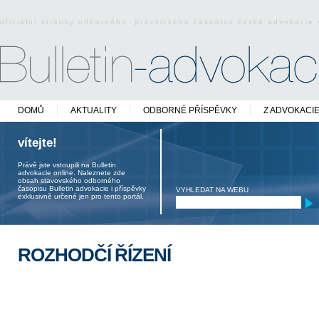
oficiální stránky odborného právnického časopisu české advokacie
DOMŮ
AKTUALITY
ODBORNÉ PŘÍSPĚVKY
Z ADVOKACI
vítejte!
Právě jste vstoupili na Bulletin
advokacie online. Naleznete zde
obsah stavovského odborného
časopisu Bulletin advokacie i příspěvky
VYHLEDAT NA WEBU
exklusivně určené jen pro tento portál.
ROZHODČÍ ŘÍZENÍ