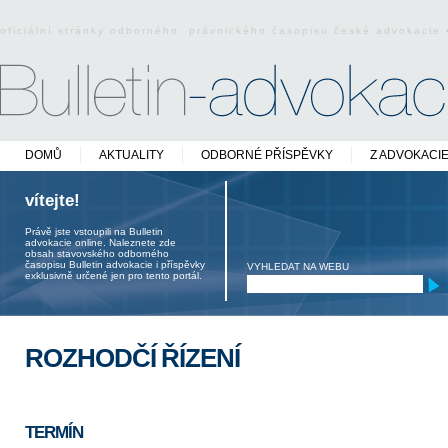
oficiální stránky odborného právnického časopisu české advokacie
DOMŮ
AKTUALITY
ODBORNÉ PŘÍSPĚVKY
Z ADVOKACI
vítejte!
Právě jste vstoupili na Bulletin
advokacie online. Naleznete zde
obsah stavovského odborného
časopisu Bulletin advokacie i příspěvky
VYHLEDAT NA WEBU
exklusivně určené jen pro tento portál.
ROZHODČÍ ŘÍZENÍ
TERMÍN